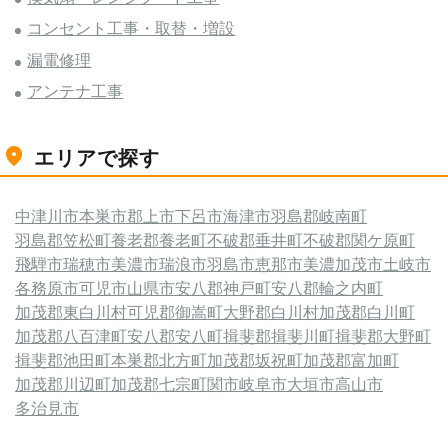
コンセント工事・取替・増設
漏電修理
アンテナ工事
エリアで探す
中津川市
本巣市
郡上市
下呂市
海津市
羽島郡岐南町
羽島郡笠松町
養老郡養老町
不破郡垂井町
不破郡関ケ原町
飛騨市
瑞穂市
美濃市
瑞浪市
羽島市
恵那市
美濃加茂市
土岐市
各務原市
可児市
山県市
安八郡神戸町
安八郡輪之内町
加茂郡東白川村
可児郡御嵩町
大野郡白川村
加茂郡白川町
加茂郡八百津町
安八郡安八町
揖斐郡揖斐川町
揖斐郡大野町
揖斐郡池田町
本巣郡北方町
加茂郡坂祝町
加茂郡富加町
加茂郡川辺町
加茂郡七宗町
関市
岐阜市
大垣市
高山市
多治見市