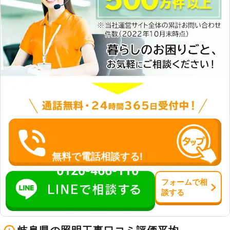
無料で電話相談する!
0120-466-110
フォーム
で
相
談
する