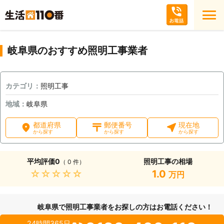
岐阜県のおすすめ照明工事業者
カテゴリ：
照明工事
地域：
岐阜県
都道府県
郵便番号
現在地
から探す
から探す
から探す
平均評価
0
照明工事の相場
（ 0 件）
★★★★★
1.0
万円
岐阜県で照明工事業者をお探しの方はお電話ください！
24時間365日