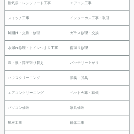
換気扇・レンジフード工事
エアコン工事
スイッチ工事
インターホン工事・取替
鍵開け・交換・修理
ガラス修理・交換
水漏れ修理・トイレつまり工事
雨漏り修理
畳・襖・障子張り替え
バッテリー上がり
ハウスクリーニング
消臭・脱臭
エアコンクリーニング
ペット火葬・葬儀
パソコン修理
家具修理
屋根工事
解体工事