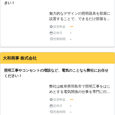
さい！
魅力的なデザインの照明器具を部屋に
設置することで、できるだけ部屋を素
敵な空間に演出したいという思いをお
ー
目安料金
持ちの方は多いことでしょう。一方で
-
定休日
照明器具を選ぶにあたってはそのデザ
-
営業時間
インだけでなく部屋の用途や広さに合
ったものを選ぶことも非常に重要で
す。そのため、そこで日々を過ごす人
の好みに合ったものを選ぶと同時に専
大和商事 株式会社
門業者の人のアドバイスを聞き入れな
がら最終的にその機種を選定するのが
照明工事やコンセントの増設など、電気のことなら弊社にお任せ
おすすめです。ぜひ参考にお好きなデ
ください！
ザインでかつ機能性の高い照明器具を
お部屋に設置することで、今よりもっ
弊社は岐阜県羽島市で照明工事をはじ
と魅力的な空間を演出してみてはいか
めとする電気関係の仕事を専門に行な
がでしょうか。
っております。地域密着型の営業を心
ー
目安料金
がけ、一般のお客様はもちろんのこと
-
定休日
法人様からのご依頼にも幅広く対応さ
-
営業時間
せて頂いております。「照明機器を