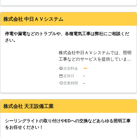
LEDに取り替えたい」「エアコンを増
設したい」など身近な電気設備に関す
るお悩みがございましたら、ぜひ弊社
株式会社 中日ＡＶシステム
にご連絡くださいませ。弊社ではご依
頼いただいたお客様のもとに専任スタ
停電や漏電などのトラブルや、各種電気工事は弊社にご相談くだ
ッフがお伺いして、ご要望にあった施
さい。
工をご提案させていただきます。みな
さまが快適にお暮らしいただける様に
株式会社中日ＡＶシステムでは、照明
尽力いたしますので、何でもお気軽に
工事などのサービスを提供していま
お尋ねくださいませ。
す。エアコンの取り付けやアンテナの
ー
目安料金
設置やコンセントの増設など各種電気
-
定休日
工事に対応しますので、電気に関する
-
営業時間
ことでお困りの際には弊社にお任せく
ださい。インターホンの工事は一見す
ると簡単そうに思えるかもしれません
が、実際には配線を壁に通すなど複雑
株式会社 天王設備工業
な作業が必要になります。弊社には電
気工事の資格を有する専門スタッフが
シーリングライトの取り付けやEDへの交換などあらゆる照明工事
在籍し、インターホンの新規取り付け
をお任せください！
や修理などの作業を丁寧に行います。
古い音声通話のみのインターホンを、