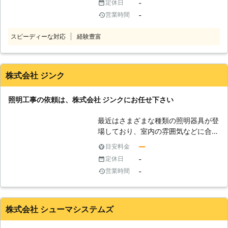
-
定休日
に拠点を置く電気工事業者です。ホー
-
営業時間
ムセキュリティを得意としていること
からセンサーライトなど防犯目的の照
スピーディーな対応
経験豊富
明の設置から、通常のお部屋の照明の
交換まで承ります。キッチンや浴室な
どの照明工事をするだけでもお部屋の
雰囲気は変わり、リフレッシュします
株式会社 ジンク
よ。照明についてお困りごとがありま
したらお気軽にご相談ください。 ●
照明工事の依頼は、株式会社 ジンクにお任せ下さい
照明工事は資格が必要！電気工事士に
お任せください シーリングといって
最近はさまざまな種類の照明器具が登
手軽に照明器具の取り付けや取り外し
場しており、室内の雰囲気などに合わ
ができるものが天井に設置されていれ
せて照明を自由に変更することができ
ば、ご自分で照明を交換することが可
ー
目安料金
るようになりました。しかし専門的な
能です。しかしシーリングの形が交換
-
定休日
知識を持たない人が自力で照明工事を
したい照明と異なっていたり、電源直
-
営業時間
行うのは、かなり大変です。場合によ
結式といって直接配線とつながれてい
っては照明の破損・故障を発生させる
るものであったりすると、天井の照明
原因にもなります。これから照明の交
工事が必要となります。この照明工事
換・設置などを行う予定の方は、株式
株式会社 シューマシステムズ
には国家資格である「電気工事士」が
会社 ジンクにご相談ください。高い
必要です。 「自分の家だから勝手に
技術力を持ったスタッフが、お客様の