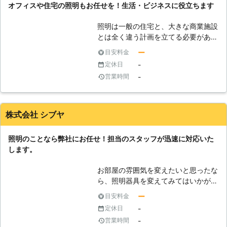
工事してしまおう」という考えで知識
オフィスや住宅の照明もお任せを！生活・ビジネスに役立ちます
代わりに照明工事を実施致します。
なく工事してしまうと、漏電や火災の
原因になってしまうことがあります。
照明は一般の住宅と、大きな商業施設
安全のためにも自分で取り付けが不可
とは全く違う計画を立てる必要があり
な照明は当店の電気工事士にお任せく
ます。弊社では一般の住宅から商業施
ー
目安料金
ださい。 ●センサーライトの設置で
設まで、多数の施工実績があるのでど
-
定休日
防犯対策！照明でお家を守るお手伝い
んな場所にも適した照明計画や設置を
-
営業時間
夜間に玄関や駐車場、庭などが暗いま
することができます。まずはお気軽に
まであると不法侵入がしやすいです。
お問い合わせください。照明は使う人
背後に知らない人がいることに気づか
や管理する人の意図に沿って、コンセ
ないこともあり大変危険です。そんな
プトをもって作り上げなければなりま
株式会社 シブヤ
ときにはセンサーライトを設置するこ
せん。そのためのお手伝いを弊社が行
とで防犯対策にもなりますよ。当店は
なうので、理想的な照明が設置できる
照明のことなら弊社にお任せ！担当のスタッフが迅速に対応いた
ホームセキュリティを得意としていま
でしょう。
します。
す。ご自宅の防犯が気になるときには
お気軽にご相談ください。 株式会社
お部屋の雰囲気を変えたいと思ったな
セキュアスではお客様がより快適で安
ら、照明器具を変えてみてはいかがで
全な生活が送れるよう、電気工事や照
しょうか？照明器具は、お部屋を明る
明工事を通じてお手伝いをしていま
ー
目安料金
くするという役割の他にインテリアの
す。照明はただ明るくなって便利なだ
-
定休日
ようにお部屋を彩ることが出来ますの
けでなく、ときに防犯対策としても役
-
営業時間
で、自分の理想の空間を演出するのに
立ちます。照明工事をお考えのお客様