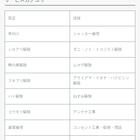
剪定
伐採
草刈り
シャッター修理
シロアリ駆除
ダニ・ノミ・トコジラミ駆除
蜂の巣駆除
ムカデ駆除
アライグマ・イタチ・ハクビシン
ゴキブリ駆除
駆除
ハト駆除
ねずみ駆除
コウモリ駆除
アンテナ工事
漏電修理
コンセント工事・取替・増設