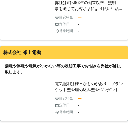
弊社は昭和63年の創立以来、照明工
カメラ機能付きの最新型に交換するこ
事を通じてお客さまにより良い生活環
とも可能です。
境をご提供してまいりました。 ペン
ー
目安料金
ダントライトからシーリングライトへ
-
定休日
の交換や、白熱電球からLEDライトへ
-
営業時間
の交換など一般住宅から商業ビル、公
共施設や店舗など幅広く作業させてい
ただいております。 お客さまのライ
フスタイルに合わせて一番良い照明器
株式会社 瀬上電機
具をご提案し、快適な照明環境になっ
ていただくため、日々邁進しておりま
漏電や停電や電気がつかない等の照明工事でお悩みを弊社が解決
す。 現場の照明工事で培ってきた技
致します。
術と経験を活かした創意と工夫で、全
てのお客さまに利便性とご満足を感じ
電気照明は様々なものがあり、ブラン
ていただくため、照明工事でお悩みが
ケット型や埋め込み型やペンダント型
ございましたら、お気軽に弊社にお問
など多彩です。これらの取り付けは自
い合わせください。
ー
目安料金
分で行うことが出来るものもあります
-
定休日
が、その工事内容によっては電気工事
-
営業時間
士の資格が無ければ出来ないケースも
あります。電気配線や工具などが求め
られ、壁付け照明や建築に関する知識