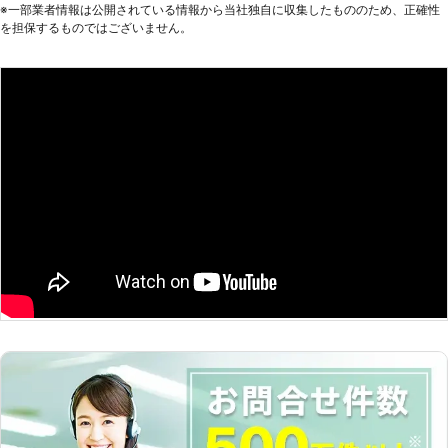
※⼀部業者情報は公開されている情報から当社独⾃に収集したもののため、正確性
も必要な天井に直接埋め込む形の電気
を担保するものではございません。
照明、天井からぶら下がっている形の
ものや漏電や感電の可能性がある水回
りの照明などはプロでなければ工事は
できません。弊社ではそう言った照明
工事のお悩みのお手伝いをいたしてお
ります。取り付けだけでなく10年以
上の灯りの点検などもお任せくださ
い。