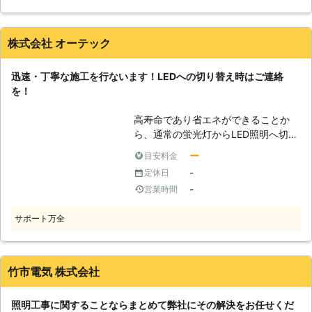
役立ちますよ。たとえば間接照明を使
はお気軽にご相談くださいませ。
えば、柔らかい雰囲気を演出する事が
出来ますし、装飾が付いた照明に変え
株式会社 オーテック
れば、オシャレな空間を演出すること
が出来ます。弊社では経験豊富なスタ
迅速・丁寧な施工を行ないます！LEDへの切り替え時はご連絡
ッフが、お客様の要望をしっかりとお
を！
聞きして、理想の空間を作るサポート
をいたします。
高寿命であり省エネができることか
ら、通常の蛍光灯からLED照明へ切り
替える人が多いです。しかし、LED照
ー
目安料金
明は専用のソケットが必要な場合が多
-
定休日
く、個人で切り替えるのは難しいで
-
営業時間
す。そういった場合は、弊社のような
照明工事の業者へご連絡を。短時間で
サポート万全
ご希望の位置の蛍光灯をLEDへ交換い
たします！
竹市電気 株式会社
照明工事に関することならまとめて弊社にその解決をお任せくだ