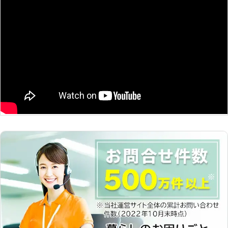
た、車のバッテリー交換も対応してお
のトラブルに迅速に解決して、車を走
り、カーショップやディーラーに寄る
らせることが可能です。お客様がすぐ
手間もかかりません。車が突然動かな
にでも運転ができる状況になるように
くなると困ってしまいますよね。まず
努めさせていただきますので、車のバ
はお気軽にご連絡ください。
ッテリーが上がった時はぜひ弊社をご
利用くださいませ。