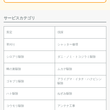
サービスカテゴリ
剪定
伐採
草刈り
シャッター修理
シロアリ駆除
ダニ・ノミ・トコジラミ駆除
蜂の巣駆除
ムカデ駆除
アライグマ・イタチ・ハクビシン
ゴキブリ駆除
駆除
ハト駆除
ねずみ駆除
コウモリ駆除
アンテナ工事