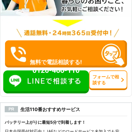
無料で電話相談する!
0120-466-110
フォーム
で
相
談
する
生活110番おすすめサービス
PR
バッテリー上がりに最短5分で到着します！
日本全国受付対応中！JAFなどのロードサービス未加入でも安