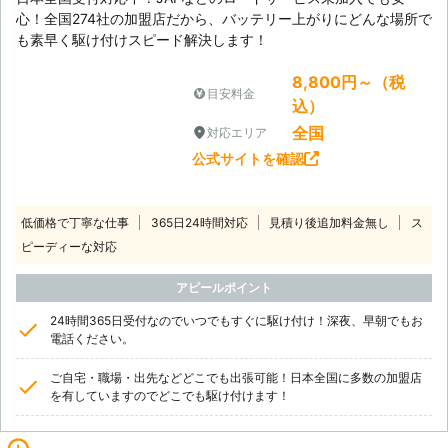
心！全国274社の加盟店だから、バッテリー上がりにどんな場所で
も素早く駆け付けスピード解決します！
8,800円～（税
目安料金
込）
全国
対応エリア
公式サイトを確認
低価格で丁寧な仕事
365日24時間対応
見積り後追加料金無し
ス
ピーディーな対応
アピールポイント
24時間365日受付なのでいつでもすぐに駆け付け！深夜、早朝でもお
電話ください。
ご自宅・職場・出先などどこでも出張可能！日本全国に多数の加盟店
を有していますのでどこでも駆け付けます！