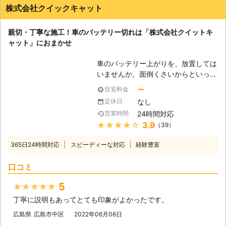
株式会社クイックキャット
親切・丁寧な施工！車のバッテリー切れは「株式会社クイットキ
ャット」におまかせ
車のバッテリー上がりを、放置しては
いませんか。面倒くさいからといって
バッテリー上がりを放置してしまう
ー
目安料金
と、タンク内のガソリンが固まって詰
なし
定休日
まりを引き起こす恐れがあります。そ
24時間対応
営業時間
のため、車のバッテリー上がりはすぐ
★★★★★
3.9
（39）
にでも解消する必要があるのです。
もしも車のバッテリー切れが起きたと
365日24時間対応
スピーディーな対応
経験豊富
きは、「株式会社クイックキャット」
におまかせください！ ●車のバッテ
口コミ
リーが上がるのは充電がなくなったか
ら 車のバッテリーが上がってしまう
5
★★★★★
のは、バッテリー内の充電が無くなっ
丁寧に説明もあってとても印象がよかったです。
てしまったからです。車のエンジンは
バッテリー内の電気を利用して動きだ
広島県
広島市中区
2022年06月06日
すので、バッテリー内の電気がなくな