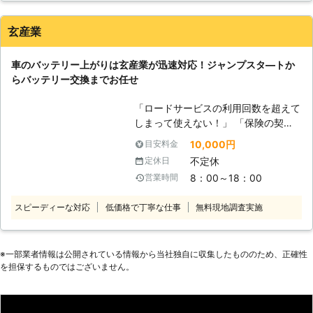
ってしまうと、車は動かなくなりま
す。 またエンジンだけではなくカー
玄産業
ナビやオーディオといった、電気を利
用する電装部品もバッテリー切れによ
車のバッテリー上がりは玄産業が迅速対応！ジャンプスタ―トか
って動かなくなってしまいます。
らバッテリー交換までお任せ
●24時間365日で対応可能！突然の事
態にも安心して作業を依頼することが
「ロードサービスの利用回数を超えて
できます 車のバッテリーが上がって
しまって使えない！」 「保険の契約
しまったことに気づくのは、車を運転
業者だと時間がかかると言われてしま
しようとしたけれどうんともすんとも
10,000円
目安料金
った」 このようなときは玄産業にご
動かないときです。実際に運転をしよ
不定休
定休日
連絡ください！車のバッテリーが上が
うとしたその瞬間に気が付くので、時
8：00～18：00
営業時間
ってエンジンがかからない時、エンジ
間的に余裕がないことも多いでしょ
ン始動のお手伝いします。富山市に拠
う。 そんなときこそ、弊社「株式会
スピーディーな対応
低価格で丁寧な仕事
無料現地調査実施
点を構える当店なら市内は最短1時間
社クイックキャット」の出番です！弊
で駆け付けできるので、お急ぎの時も
社は、24時間365日対応していま
お任せください。 対応に伺うのは、
す。毎日いつでもお客様のご依頼に備
自動車整備経験のある当店のスタッフ
※⼀部業者情報は公開されている情報から当社独⾃に収集したもののため、正確性
えて準備しているからこそ、お客様か
を担保するものではございません。
です。整備士資格をもっていて車の知
らご連絡があったときに迅速に駆けつ
識が豊富なので、お客様の大切な愛車
けることができるのです。 また最短
も安心して任せていただけます。 ま
30分で対応できるので、バッテリー