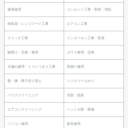
漏電修理
コンセント工事・取替・増設
換気扇・レンジフード工事
エアコン工事
スイッチ工事
インターホン工事・取替
鍵開け・交換・修理
ガラス修理・交換
水漏れ修理・トイレつまり工事
雨漏り修理
畳・襖・障子張り替え
バッテリー上がり
ハウスクリーニング
消臭・脱臭
エアコンクリーニング
ペット火葬・葬儀
パソコン修理
家具修理