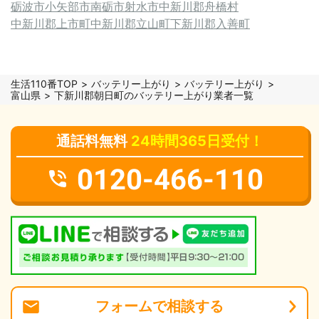
砺波市
小矢部市
南砺市
射水市
中新川郡舟橋村
中新川郡上市町
中新川郡立山町
下新川郡入善町
生活110番TOP
バッテリー上がり
バッテリー上がり
富山県
下新川郡朝日町のバッテリー上がり業者一覧
通話料無料
24時間365日受付！
0120-466-110
フォーム
で
相談
する