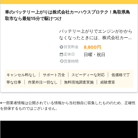
き、はやく対処してほしいですよね。
不具合にも対応することができます。
当店が拠点をかまえる鳥取市内なら最
深夜や早朝での時間帯でのご依頼も承
車のバッテリー上がりは株式会社カーハウスプロテク！鳥取県鳥
短30分で駆けつけ対応可能です。 営
っておりますので、バッテリーに関す
取市なら最短15分で駆けつけ
業時間はもうけていますが、時間外で
ることで何かありましたらお気軽にお
もエンジン始動に伺いますので、お気
任せください。 エービーエフコーポ
バッテリー上がりでエンジンがかから
軽にお電話ください。ジャンピングに
レーションは、鳥取県米子市を中心に
なくなったときには、株式会社カーハ
よりエンジンを動かし、走行できる状
車のバッテリー上がりに対応。 バッ
ウスプロテクにお任せ！ 急なトラブ
8,800円
目安料金
態に戻します！ 【整備士在籍！車屋
テリー上がり以外にもさまざまなサー
ルにも最短15分で駆けつけ、エンジ
さんによる対応で安心】 愛車を預け
日曜・祝日
定休日
ビスを展開していますので、日常生活
ン始動をおこないます。バッテリー上
るのなら、信頼できる相手に任せたい
営業時間
のことでお困り・お悩みのことがあり
がりは地域の頼れる車屋さんの当店に
ですよね。 当店は車屋さんであるた
ましたら、お気軽にお申し付けくださ
ご依頼ください。 <最短15分！鳥取県
め、店舗では車検や修理設備なども手
キャンセル料なし
サポート万全
スピーディーな対応
低価格で丁
い。
鳥取市を拠点に地域密着対応> 当店は
掛けています。整備士も在籍してお
寧な仕事
作業外注一切なし
無料現地調査実施
経験豊富
鳥取市千代水に拠点をおき、地域密着
り、バッテリー上がりが起きたときに
で皆さまのカーライフをサポートして
も車のプロが駆けつけます。 もしも
います。 「車のバッテリーが上がっ
エンジンが動かなかった場合には、動
た！」というときも、15キロ圏内な
※⼀部業者情報は公開されている情報から当社独⾃に収集したもののため、正確性
かない車をレッカー移動することもで
ら最短15分で対応できます。突然の
を担保するものではございません。
きますので、車のことで困ったことが
車のバッテリー上がりから、普段の車
あれば当店にお任せください。 【弱
のメンテナンスまでいつも頼っていた
ったバッテリーの交換もお任せ！】
だける車の修理屋さんです。お気軽に
車のバッテリーが上がる原因のひとつ
ご連絡ください。 ※当日の混雑状況に