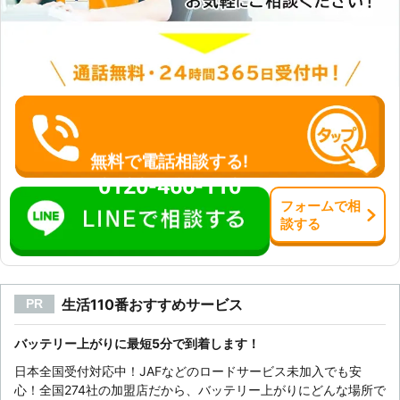
取市 依頼内容：車内灯をつけたまま
にしたらエンジンがかからなくなっ
た。 メーカー：ニッサン 料金：
8,800円 ※税込価格です。 ※依頼内容
によって料金は変動します。
無料で電話相談する!
0120-466-110
フォーム
で
相
談
する
生活110番おすすめサービス
PR
バッテリー上がりに最短5分で到着します！
日本全国受付対応中！JAFなどのロードサービス未加入でも安
心！全国274社の加盟店だから、バッテリー上がりにどんな場所で