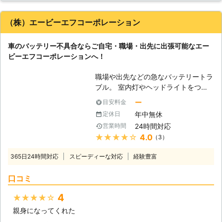
ってしまうと、車は動かなくなりま
す。 またエンジンだけではなくカー
（株）エービーエフコーポレーション
ナビやオーディオといった、電気を利
用する電装部品もバッテリー切れによ
車のバッテリー不具合ならご自宅・職場・出先に出張可能なエー
って動かなくなってしまいます。
ビーエフコーポレーションへ！
●24時間365日で対応可能！突然の事
態にも安心して作業を依頼することが
職場や出先などの急なバッテリートラ
できます 車のバッテリーが上がって
ブル。 室内灯やヘッドライトをつけ
しまったことに気づくのは、車を運転
っぱなしにしていることで、バッテリ
しようとしたけれどうんともすんとも
ー
目安料金
ーが上がってしまう話もよく聞きま
動かないときです。実際に運転をしよ
年中無休
定休日
す。 気を付けていてもふとした気の
うとしたその瞬間に気が付くので、時
24時間対応
営業時間
緩みで起きてしまうこともありますの
間的に余裕がないことも多いでしょ
★★★★★
4.0
（3）
で、そのようなときは焦らず対応可能
う。 そんなときこそ、弊社「株式会
な業者に依頼しましょう。 「エンジ
社クイックキャット」の出番です！弊
365日24時間対応
スピーディーな対応
経験豊富
ンが掛からない」 「メーターが光ら
社は、24時間365日対応していま
ない」 「セルモーターが回らない」
す。毎日いつでもお客様のご依頼に備
口コミ
このようなときは、エービーエフコー
えて準備しているからこそ、お客様か
ポレーションへ。 エービーエフコー
らご連絡があったときに迅速に駆けつ
4
★★★★★
ポレーションでは、ご自宅でのバッテ
けることができるのです。 また最短
親身になってくれた
リートラブルはもちろん、職場や外出
30分で対応できるので、バッテリー