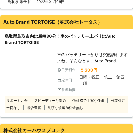
先でのバッテリートラブルを解決して
鳥取県
米子市
2022年01月06日
のトラブルに迅速に解決して、車を走
おります。 ●高速道路で発生したバ
らせることが可能です。お客様がすぐ
ッテリートラブルにも対応可能！ バ
にでも運転ができる状況になるように
ッテリーは残量が半分以下になってし
努めさせていただきますので、車のバ
Auto Brand TORTOISE（株式会社トータス）
まうとセルモーターが回らず、エンジ
ッテリーが上がった時はぜひ弊社をご
ンが掛からない状態になってしまいま
利用くださいませ。
鳥取県鳥取市内は最短30分！車のバッテリー上がりはAuto
す。 常にバッテリー残量を気にしな
Brand TORTOISE
がら運転しているわけでもないため、
昨日まで普通に動いていたのに急にエ
車のバッテリー上がりは突然訪れます
ンジンが掛からなくなったら焦ってし
よね。そんなとき、Auto Brand
まいますよね。 特に、外出先でのバ
TORTOISEが救援に駆けつけます！
ッテリー上がりだとどうすればいいか
5,500円
目安料金
・一晩ライトをつけたままにした ・
分からなくなってしまう方も多いかと
日曜・祝日・第二、第四
古いバッテリーをずっと使い続けてい
定休日
思います。 そのようなときはエービ
土曜
る ・しばらく車を動かしてなかった
ーエフコーポレーションにお任せくだ
営業時間
エンジンがかからないときにこのよう
さい。 高速道路や駐車場などでのバ
なことに身に覚えがあったら、車のバ
ッテリー上がりに対応いたします。
サポート万全
スピーディーな対応
低価格で丁寧な仕事
作業外注
ッテリー上がりが原因といえます。当
バッテリートラブルでお困りの際は、
一切なし
経験豊富
見積り後追加料金無し
店なら最短30分で対応に伺いますの
お気軽に私達までご相談を。 ●24時
で、ご連絡ください。 【鳥取市内は
間年中無休で対応！ エービーエフコ
最短30分で駆けつけ！まずはお電話
ーポレーションは24時間年中無休で
から】 「車が動かない」そんなと
株式会社カーハウスプロテク
営業。 そのため、突然のバッテリー