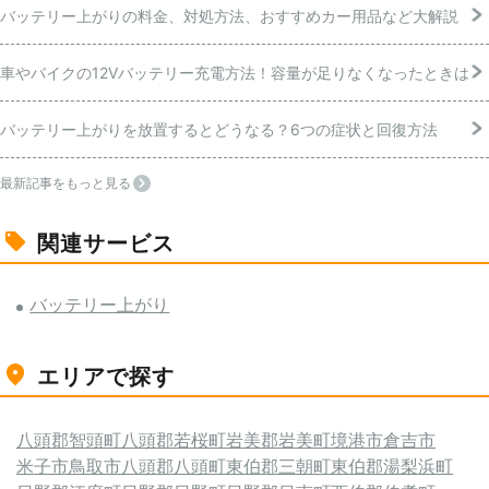
バッテリー上がりの料金、対処方法、おすすめカー用品など大解説
車やバイクの12Vバッテリー充電方法！容量が足りなくなったときは
バッテリー上がりを放置するとどうなる？6つの症状と回復方法
最新記事をもっと見る
関連サービス
バッテリー上がり
エリアで探す
八頭郡智頭町
八頭郡若桜町
岩美郡岩美町
境港市
倉吉市
米子市
鳥取市
八頭郡八頭町
東伯郡三朝町
東伯郡湯梨浜町