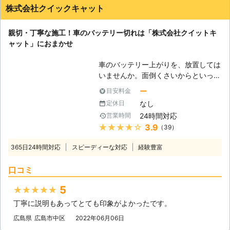
株式会社クイックキャット
親切・丁寧な施工！車のバッテリー切れは「株式会社クイットキ
ャット」におまかせ
車のバッテリー上がりを、放置しては
いませんか。面倒くさいからといって
バッテリー上がりを放置してしまう
ー
目安料金
と、タンク内のガソリンが固まって詰
なし
定休日
まりを引き起こす恐れがあります。そ
24時間対応
営業時間
のため、車のバッテリー上がりはすぐ
★★★★★
3.9
（39）
にでも解消する必要があるのです。
もしも車のバッテリー切れが起きたと
365日24時間対応
スピーディーな対応
経験豊富
きは、「株式会社クイックキャット」
におまかせください！ ●車のバッテ
口コミ
リーが上がるのは充電がなくなったか
ら 車のバッテリーが上がってしまう
5
★★★★★
のは、バッテリー内の充電が無くなっ
丁寧に説明もあってとても印象がよかったです。
てしまったからです。車のエンジンは
バッテリー内の電気を利用して動きだ
広島県
広島市中区
2022年06月06日
すので、バッテリー内の電気がなくな