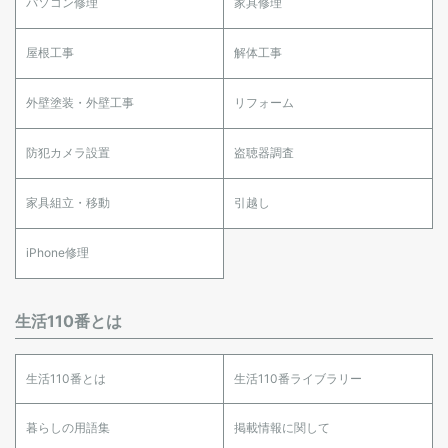
パソコン修理
家具修理
屋根工事
解体工事
外壁塗装・外壁工事
リフォーム
防犯カメラ設置
盗聴器調査
家具組立・移動
引越し
iPhone修理
生活110番とは
生活110番とは
生活110番ライブラリー
暮らしの用語集
掲載情報に関して