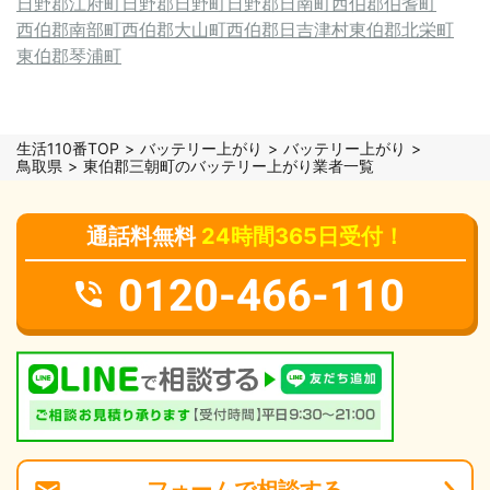
日野郡江府町
日野郡日野町
日野郡日南町
西伯郡伯耆町
西伯郡南部町
西伯郡大山町
西伯郡日吉津村
東伯郡北栄町
東伯郡琴浦町
生活110番TOP
バッテリー上がり
バッテリー上がり
鳥取県
東伯郡三朝町のバッテリー上がり業者一覧
通話料無料
24時間365日受付！
0120-466-110