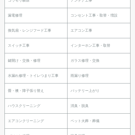
コウモリ駆除
アンテナ工事
漏電修理
コンセント工事・取替・増設
換気扇・レンジフード工事
エアコン工事
スイッチ工事
インターホン工事・取替
鍵開け・交換・修理
ガラス修理・交換
水漏れ修理・トイレつまり工事
雨漏り修理
畳・襖・障子張り替え
バッテリー上がり
ハウスクリーニング
消臭・脱臭
エアコンクリーニング
ペット火葬・葬儀