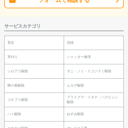
フォーム
で
相談
する
サービスカテゴリ
剪定
伐採
草刈り
シャッター修理
シロアリ駆除
ダニ・ノミ・トコジラミ駆除
蜂の巣駆除
ムカデ駆除
アライグマ・イタチ・ハクビシン
ゴキブリ駆除
駆除
ハト駆除
ねずみ駆除