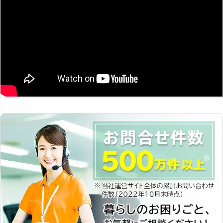
に、バッテリーの劣化があります。過
よりますので、お電話にてご確認くだ
去に上がったことがあったり、古くな
さい。 <バッテリー交換も対応！弱っ
っていたりするバッテリーは機能が落
たバッテリーは交換で快適ドライブ>
ちています。そんなときは交換がおす
車のバッテリーは長年使い続けたとき
すめです。 当店でもバッテリー交換
や、バッテリー上がりが起きたときに
を承っています。新しいものに交換す
劣化が進みます。劣化して弱ったバッ
れば、バッテリーが上がる心配なく安
テリーは上がりやすく、走行にも影響
全に運転できますよ。 車のことは全
を与えて大変不便になってしまいま
般対応していますので、何かご不安な
す。 そんなときは車のバッテリー交
ことやお困りのことがあれば当店にお
換がおすすめです。当店でも対応して
任せください。最適な方法をご提案し
おり、交換すれば快適に走行いただけ
ます。 【実際の施工実績】 ●鳥取県
ます。バッテリー上がりの予防にもな
鳥取市 依頼内容：エンジンがかから
りますので「もう長くバッテリー交換
なくなった。 メーカー：トヨタ 料
していない」というときにはご相談承
金：5,000円 ※税込価格です。 ※依頼
ります。 <普段から頼れる車の修理屋
内容に応じて料金は変動します。
さんです！> 当店は湖山駅から車で5
分のところに位置し、車のメンテナン
スや板金・販売など対応しています。
車の不具合や気になることがあれば力
になりますので、お気軽にご相談くだ
さい。 <実際の施工実績> ●鳥取県鳥