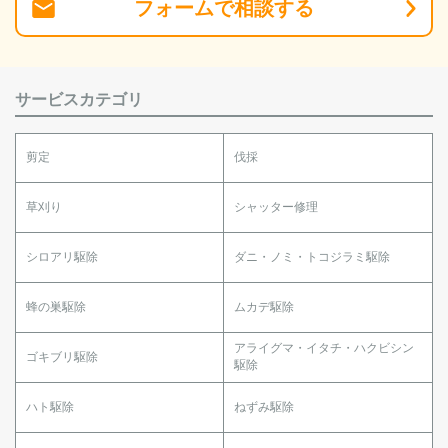
フォーム
で
相談
する
サービスカテゴリ
剪定
伐採
草刈り
シャッター修理
シロアリ駆除
ダニ・ノミ・トコジラミ駆除
蜂の巣駆除
ムカデ駆除
アライグマ・イタチ・ハクビシン
ゴキブリ駆除
駆除
ハト駆除
ねずみ駆除