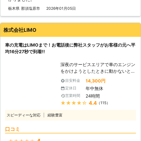
らせることが可能です。お客様がすぐ
にでも運転ができる状況になるように
栃木県
那須塩原市
2026年01月05日
努めさせていただきますので、車のバ
ッテリーが上がった時はぜひ弊社をご
利用くださいませ。
株式会社LIMO
車の充電はLIMOまで！お電話後に弊社スタッフがお客様の元へ平
均16分27秒で到着!!
深夜のサービスエリアで車のエンジン
をかけようとしたときに動かないと、
困ってしまいますよね。エンジンがか
14,300円
目安料金
からなければ自宅にも帰れない、観光
年中無休
定休日
もできないので八方塞がりです。 そ
24時間
営業時間
んなときこそ、弊社「LＩMO」がお
★★★★★
4.4
（115）
客様の元へすぐに駆けつけてお助けし
ます！ 弊社の強みは、お客様からお
スピーディーな対応
経験豊富
電話をいただいたてから平均16分27
秒でお客さまの元へ駆け付けることで
口コミ
す。弊社は10万件以上の実績を積ん
できたからこそ、どのルートを使えば