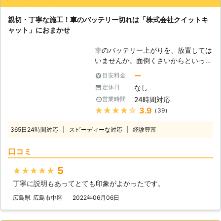
親切・丁寧な施工！車のバッテリー切れは「株式会社クイットキ
ャット」におまかせ
車のバッテリー上がりを、放置しては
いませんか。面倒くさいからといって
バッテリー上がりを放置してしまう
ー
目安料金
と、タンク内のガソリンが固まって詰
なし
定休日
まりを引き起こす恐れがあります。そ
24時間対応
営業時間
のため、車のバッテリー上がりはすぐ
★★★★★
3.9
（39）
にでも解消する必要があるのです。
もしも車のバッテリー切れが起きたと
365日24時間対応
スピーディーな対応
経験豊富
きは、「株式会社クイックキャット」
におまかせください！ ●車のバッテ
口コミ
リーが上がるのは充電がなくなったか
ら 車のバッテリーが上がってしまう
5
★★★★★
のは、バッテリー内の充電が無くなっ
丁寧に説明もあってとても印象がよかったです。
てしまったからです。車のエンジンは
バッテリー内の電気を利用して動きだ
広島県
広島市中区
2022年06月06日
すので、バッテリー内の電気がなくな
ってしまうと、車は動かなくなりま