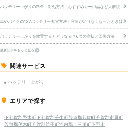
バッテリー上がりの料金、対処方法、おすすめカー用品など大解説
車やバイクの12Vバッテリー充電方法！容量が足りなくなったときは
バッテリー上がりを放置するとどうなる？6つの症状と回復方法
最新記事をもっと見る
関連サービス
バッテリー上がり
エリアで探す
下都賀郡野木町
下都賀郡壬生町
芳賀郡芳賀町
芳賀郡市貝町
芳賀郡茂木町
芳賀郡益子町
河内郡上三川町
下野市