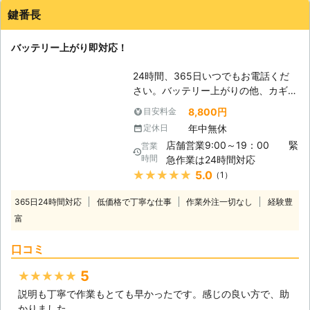
す。 またエンジンだけではなくカー
鍵番長
ナビやオーディオといった、電気を利
用する電装部品もバッテリー切れによ
バッテリー上がり即対応！
って動かなくなってしまいます。
●24時間365日で対応可能！突然の事
24時間、365日いつでもお電話くだ
態にも安心して作業を依頼することが
さい。バッテリー上がりの他、カギの
できます 車のバッテリーが上がって
トラブルもお任せください！￥0保障
しまったことに気づくのは、車を運転
8,800円
目安料金
と安心価格でご対応します。
しようとしたけれどうんともすんとも
年中無休
定休日
動かないときです。実際に運転をしよ
店舗営業9:00～19：00 緊
営業
うとしたその瞬間に気が付くので、時
時間
急作業は24時間対応
間的に余裕がないことも多いでしょ
★★★★★
5.0
（1）
う。 そんなときこそ、弊社「株式会
社クイックキャット」の出番です！弊
365日24時間対応
低価格で丁寧な仕事
作業外注一切なし
経験豊
社は、24時間365日対応していま
富
す。毎日いつでもお客様のご依頼に備
えて準備しているからこそ、お客様か
口コミ
らご連絡があったときに迅速に駆けつ
けることができるのです。 また最短
5
★★★★★
30分で対応できるので、バッテリー
説明も丁寧で作業もとても早かったです。感じの良い方で、助
のトラブルに迅速に解決して、車を走
かりました。