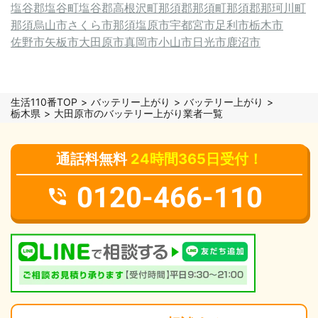
塩谷郡塩谷町
塩谷郡高根沢町
那須郡那須町
那須郡那珂川町
那須烏山市
さくら市
那須塩原市
宇都宮市
足利市
栃木市
佐野市
矢板市
大田原市
真岡市
小山市
日光市
鹿沼市
生活110番TOP
バッテリー上がり
バッテリー上がり
栃木県
大田原市のバッテリー上がり業者一覧
通話料無料
24時間365日受付！
0120-466-110