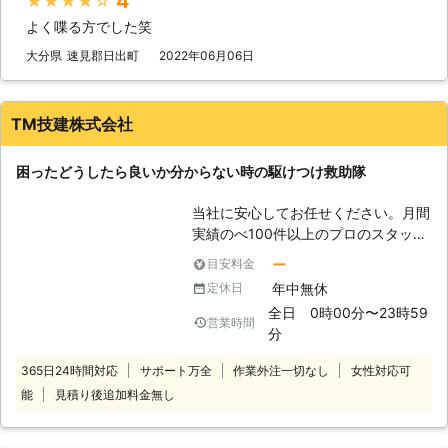
4
★★★★★
最短でお客様の元にいけるか見極める
よく喋る方でした笑
ことができます。 例えば、同じこと
を何度も反復すると、作業内容を覚え
大分県
速見郡日出町
2022年06月06日
てすぐに答えを出せるようになります
よね。弊社も、多くのお客様のもとへ
駆けつけるときに何度も道を検索し車
TM技建株式会社
を走らせて参りました。だからこそ、
平均16分27秒でお客様の元へ駆けつ
困ったどうしたら良いか分からない時の駆けつけ救助隊
けられるようになったのです。 この
時間で駆け付けることによって、お客
当社に安心してお任せください。月間
様は仕事の遅刻などのトラブルを軽減
実績のべ100件以上のプロのスタッフ
することができます。もしも車のエン
が、対応します。
ジンが止まった場合、弊社までご連絡
ー
目安料金
くださいませ。連絡後、弊社スタッフ
年中無休
定休日
がお客様の元へ駆けつけて車のバッテ
全日 0時00分〜23時59
リーを充電させていただきます。
営業時間
分
365日24時間対応
サポート万全
作業外注一切なし
女性対応可
能
見積り後追加料金無し