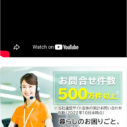
いても直るようなものでもありません
ので、早めに問題を解決する必要があ
ります。 バッテリー上がりで何かあ
りましたら、株式会社イージャンワー
クスまでお気軽にご相談ください。
●18年の経験を積んだ整備士が対応！
バッテリートラブルならお任せくださ
い 株式会社イージャンワークスで
は、整備士の資格を所持したベテラン
が対応します。 18年間培ってきた経
験を活かし、安心安全な作業を提供。
バッテリー供給や交換など、バッテリ
ーに関する不具合を解決しております
ので、車のバッテリートラブルなら、
株式会社イージャンワークスにお任せ
ください。 ●その他車の不具合に対
応しております！ 株式会社イージャ
ンワークスでは、車のバッテリートラ
ブル以外にも車のエンジン周りの修理
や吸排気系の修理・整備などにも対応
可能。 高機能診断機や整備工場も完