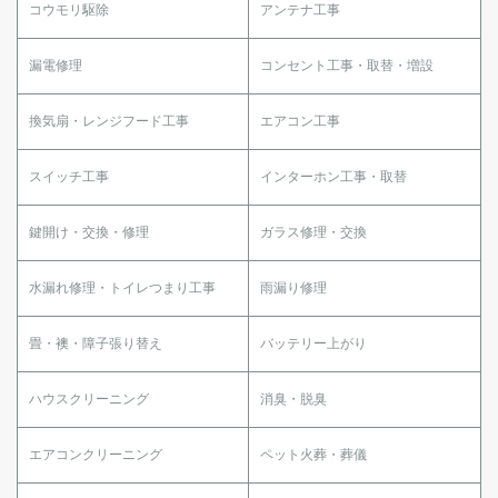
コウモリ駆除
アンテナ工事
漏電修理
コンセント工事・取替・増設
換気扇・レンジフード工事
エアコン工事
スイッチ工事
インターホン工事・取替
鍵開け・交換・修理
ガラス修理・交換
水漏れ修理・トイレつまり工事
雨漏り修理
畳・襖・障子張り替え
バッテリー上がり
ハウスクリーニング
消臭・脱臭
エアコンクリーニング
ペット火葬・葬儀