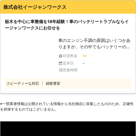
株式会社イージャンワークス
栃木を中心に車整備を18年経験！車のバッテリートラブルならイ
ージャンワークスにお任せを
車のエンジン不調の原因はいくつかあ
りますが、その中でもバッテリーの不
具合でお困りの方もいるでしょう。
ー
目安料金
特にヘッドライトや室内灯をつけっぱ
-
定休日
なしにしていると、バッテリー残量の
営業時間
消費が激しくバッテリーが上がってし
まいます。 気を付けていても、電気
スピーディーな対応
経験豊富
やライトの消し忘れは起きてしまうこ
とですので、もしものときは、車のバ
ッテリー上がりに対応可能な業者に依
頼しましょう。 「エンジンが動かず
※⼀部業者情報は公開されている情報から当社独⾃に収集したもののため、正確性
を担保するものではございません。
困っているので、一度見てもらいた
い」 「スターターボタンを押しても
メーターが光らない」 このようなと
きは、株式会社イージャンワークス
へ。 バッテリーの不具合は放置して