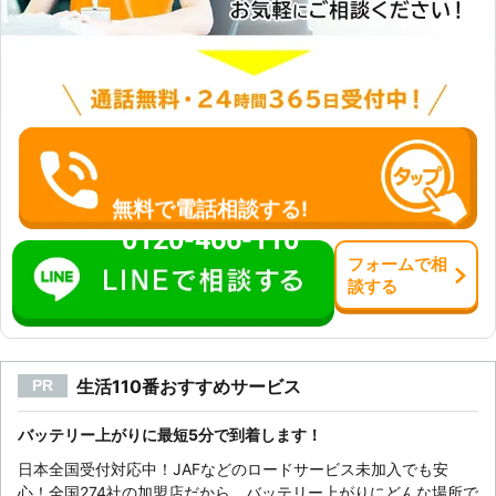
備しておりますので、メンテナンスの
際も安心してお任せできます。 車の
不具合なら、株式会社イージャンワー
クスまで一度ご相談ください。 株式
会社イージャンワークスは栃木県を中
心に車に関するお困り事を解決してい
ます。 バッテリーやそれ以外の車ト
ラブルなら、栃木の車トラブル解消業
者である株式会社イージャンワークス
無料で電話相談する!
にお任せください。
0120-466-110
フォーム
で
相
談
する
生活110番おすすめサービス
PR
バッテリー上がりに最短5分で到着します！
日本全国受付対応中！JAFなどのロードサービス未加入でも安
心！全国274社の加盟店だから、バッテリー上がりにどんな場所で