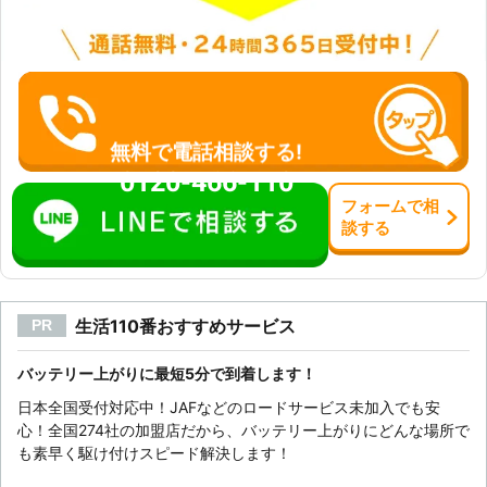
のバッテリー上がりを解決いたします
ので、お困りのときは弊社までご連絡
ください！
無料で電話相談する!
0120-466-110
フォーム
で
相
談
する
生活110番おすすめサービス
PR
バッテリー上がりに最短5分で到着します！
日本全国受付対応中！JAFなどのロードサービス未加入でも安
心！全国274社の加盟店だから、バッテリー上がりにどんな場所で
も素早く駆け付けスピード解決します！