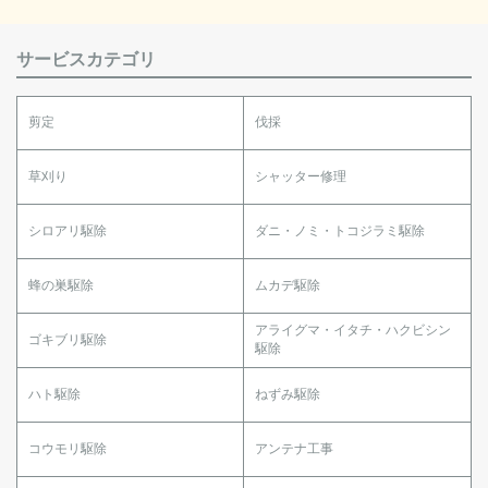
サービスカテゴリ
剪定
伐採
草刈り
シャッター修理
シロアリ駆除
ダニ・ノミ・トコジラミ駆除
蜂の巣駆除
ムカデ駆除
アライグマ・イタチ・ハクビシン
ゴキブリ駆除
駆除
ハト駆除
ねずみ駆除
コウモリ駆除
アンテナ工事