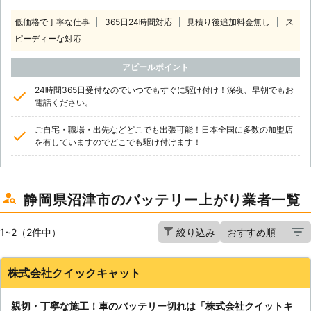
低価格で丁寧な仕事
365日24時間対応
見積り後追加料金無し
ス
ピーディーな対応
アピールポイント
24時間365日受付なのでいつでもすぐに駆け付け！深夜、早朝でもお
電話ください。
ご自宅・職場・出先などどこでも出張可能！日本全国に多数の加盟店
を有していますのでどこでも駆け付けます！
静岡県沼津市のバッテリー上がり業者一覧
1~2（2件中）
絞り込み
株式会社クイックキャット
親切・丁寧な施工！車のバッテリー切れは「株式会社クイットキ