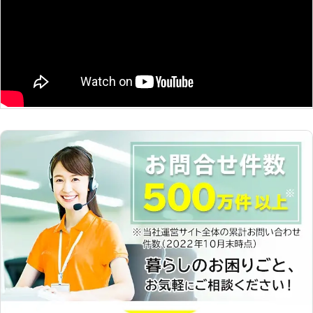
ュリティー」がお助けいたします！
ッテリーが上がった時はぜひ弊社をご
【お電話1本ですぐに駆け付けま
利用くださいませ。
す！】 弊社は、24時間365日対応し
ているので、いつでもご連絡いただけ
ればすぐにお客様の元へ駆け付けて、
車のバッテリー上がりを解決すること
が可能です。 【ジャンプスターター
でバッテリー上がりを解決！】 車の
バッテリー上がりを解決する方法、弊
社ではジャンプスターターを使いま
す。 このジャンプスターターによる
充電は、実は危険があります。接続す
る順番を間違えてしまうと、引火して
しまって火災を引き起こす恐れがあり
ます。そのためバッテリー上がりを解
消するときは、弊社に依頼した方が安
心なのです。 株式会社アイルロック
アンドセキュリティーは、愛知県・静
岡県・岐阜県・三重県を中心にお客様
のバッテリー上がりのご依頼を承って
います。ジャンプスターターでお客様