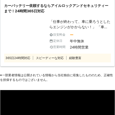
用する電装部品もバッテリー切れによ
カーバッテリー依頼するならアイルロックアンドセキュリティー
って動かなくなってしまいます。
まで！24時間365日対応
●24時間365日で対応可能！突然の事
態にも安心して作業を依頼することが
「仕事が終わって、車に乗ろうとした
できます 車のバッテリーが上がって
らエンジンがかからない！」 「車泊
しまったことに気づくのは、車を運転
していたがライトを点灯したまま眠っ
しようとしたけれどうんともすんとも
ー
目安料金
てしまい、バッテリーが上がってしま
動かないときです。実際に運転をしよ
年中無休
定休日
った」 「早く帰りたいのに、子供を
うとしたその瞬間に気が付くので、時
24時間営業
営業時間
迎えに行って車に戻ってみたらエンジ
間的に余裕がないことも多いでしょ
ンが動かない！」 「旅行中、車のエ
う。 そんなときこそ、弊社「株式会
365日24時間対応
スピーディーな対応
経験豊富
ンジンがかからなくなってしまって困
社クイックキャット」の出番です！弊
っている……」 このような症状が起き
社は、24時間365日対応していま
たら、車のバッテリーが上がっている
す。毎日いつでもお客様のご依頼に備
のかもしれません。車のバッテリーが
※⼀部業者情報は公開されている情報から当社独⾃に収集したもののため、正確性
えて準備しているからこそ、お客様か
を担保するものではございません。
上がってしまうと、エンジンを動かす
らご連絡があったときに迅速に駆けつ
ための電気がバッテリーに溜まるまで
けることができるのです。 また最短
その場に立ち往生してしまいます。そ
30分で対応できるので、バッテリー
のまま何時間も身動き取れない……な
のトラブルに迅速に解決して、車を走
んてことになったら、予定も狂ってし
らせることが可能です。お客様がすぐ
まって大変です。 そんなときは、弊
にでも運転ができる状況になるように
社「株式会社アイルロックアンドセキ
努めさせていただきますので、車のバ