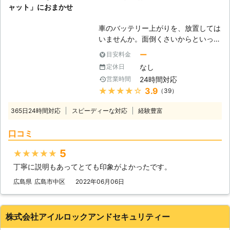
ャット」におまかせ
車のバッテリー上がりを、放置しては
いませんか。面倒くさいからといって
バッテリー上がりを放置してしまう
ー
目安料金
と、タンク内のガソリンが固まって詰
なし
定休日
まりを引き起こす恐れがあります。そ
24時間対応
営業時間
のため、車のバッテリー上がりはすぐ
★★★★★
3.9
（39）
にでも解消する必要があるのです。
もしも車のバッテリー切れが起きたと
365日24時間対応
スピーディーな対応
経験豊富
きは、「株式会社クイックキャット」
におまかせください！ ●車のバッテ
口コミ
リーが上がるのは充電がなくなったか
ら 車のバッテリーが上がってしまう
5
★★★★★
のは、バッテリー内の充電が無くなっ
丁寧に説明もあってとても印象がよかったです。
てしまったからです。車のエンジンは
バッテリー内の電気を利用して動きだ
広島県
広島市中区
2022年06月06日
すので、バッテリー内の電気がなくな
ってしまうと、車は動かなくなりま
す。 またエンジンだけではなくカー
株式会社アイルロックアンドセキュリティー
ナビやオーディオといった、電気を利