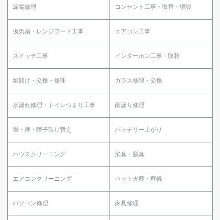
漏電修理
コンセント工事・取替・増設
換気扇・レンジフード工事
エアコン工事
スイッチ工事
インターホン工事・取替
鍵開け・交換・修理
ガラス修理・交換
水漏れ修理・トイレつまり工事
雨漏り修理
畳・襖・障子張り替え
バッテリー上がり
ハウスクリーニング
消臭・脱臭
エアコンクリーニング
ペット火葬・葬儀
パソコン修理
家具修理