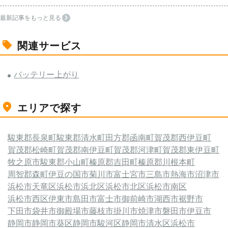
最新記事をもっと見る
関連サービス
バッテリー上がり
エリアで探す
駿東郡長泉町
駿東郡清水町
田方郡函南町
賀茂郡西伊豆町
賀茂郡松崎町
賀茂郡南伊豆町
賀茂郡河津町
賀茂郡東伊豆町
牧之原市
駿東郡小山町
榛原郡吉田町
榛原郡川根本町
周智郡森町
伊豆の国市
菊川市
富士宮市
三島市
熱海市
沼津市
浜松市天竜区
浜松市浜北区
浜松市北区
浜松市南区
浜松市西区
伊東市
島田市
富士市
御前崎市
湖西市
裾野市
下田市
袋井市
御殿場市
藤枝市
掛川市
焼津市
磐田市
伊豆市
静岡市
静岡市葵区
静岡市駿河区
静岡市清水区
浜松市