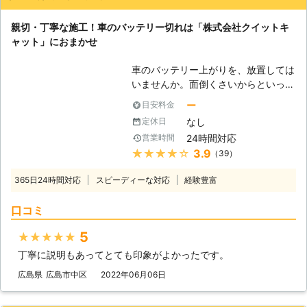
親切・丁寧な施工！車のバッテリー切れは「株式会社クイットキ
ャット」におまかせ
車のバッテリー上がりを、放置しては
いませんか。面倒くさいからといって
バッテリー上がりを放置してしまう
ー
目安料金
と、タンク内のガソリンが固まって詰
なし
定休日
まりを引き起こす恐れがあります。そ
24時間対応
営業時間
のため、車のバッテリー上がりはすぐ
★★★★★
3.9
（39）
にでも解消する必要があるのです。
もしも車のバッテリー切れが起きたと
365日24時間対応
スピーディーな対応
経験豊富
きは、「株式会社クイックキャット」
におまかせください！ ●車のバッテ
口コミ
リーが上がるのは充電がなくなったか
ら 車のバッテリーが上がってしまう
5
★★★★★
のは、バッテリー内の充電が無くなっ
丁寧に説明もあってとても印象がよかったです。
てしまったからです。車のエンジンは
バッテリー内の電気を利用して動きだ
広島県
広島市中区
2022年06月06日
すので、バッテリー内の電気がなくな
ってしまうと、車は動かなくなりま