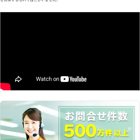
ぎです。ヘッドライトや室内灯を付け
も承ります！】 劣化によって古いバ
っぱなしにしていると電気が消耗され
ッテリーの機能が落ちると、バッテリ
てしまって、バッテリーが切れてしま
ー上がりが起きやすくなります。再発
うのです。 また車の使用頻度が少な
防止のためにも交換がおすすめです。
い場合でも、バッテリー切れは起こり
当店では軽自動車と国産車のバッテリ
ます。車はエンジンをかけた状態で充
ー交換も承っていますので、お気軽に
電が開始されます。しかし車を動かさ
お問い合わせください。 車のバッテ
ずに放置しておくと、バッテリーは放
リー上がりは予期せず起こってしまい
電され続け、2～3ヶ月も放置すれば
ますよね。突然のことで「どうしよ
電気がなくなってしまうのです。 ●
う」そうなったら24時間営業の当店
バッテリーの充電は素人がおこなうの
にお任せください。 【実際の施工実
は危険がいっぱい！？ 「とにかく動
績】 ●滋賀県大津市 依頼内容：車の
かないのは事実だから、何とかしない
エンジンがかからない メーカー：ス
と……」そういって、車のバッテリー
バル 料金：13,200円 ●大阪府摂津市
の充電を自分でおこなうのは危険で
依頼内容：バイクのエンジンがかから
す。車のバッテリーは、市販されてい
ない メーカー：ヤマハ 料金：16,500
るポータブルバッテリーを使うことで
円 ※税込価格です。 ※依頼内容に応じ
充電をすることが可能です。しかしバ
て料金は変動します。
ッテリーは配線の順番を間違えてしま
うと、引火して爆発を引き起こしてし
まう危険があります。 またほかに
も、バッテリーは必要以上に充電して