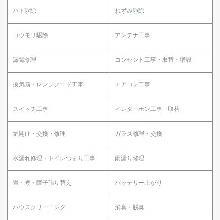
ハト駆除
ねずみ駆除
コウモリ駆除
アンテナ工事
漏電修理
コンセント工事・取替・増設
換気扇・レンジフード工事
エアコン工事
スイッチ工事
インターホン工事・取替
鍵開け・交換・修理
ガラス修理・交換
水漏れ修理・トイレつまり工事
雨漏り修理
畳・襖・障子張り替え
バッテリー上がり
ハウスクリーニング
消臭・脱臭