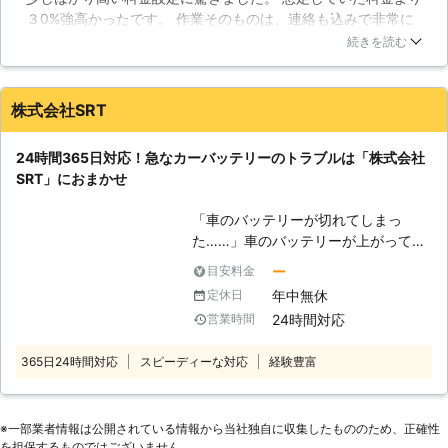
らせることが可能です。お客様がすぐ
３0%強高かったです。 作業そのものは、連絡も込みで非常に
き「どうしよう」「早く直したい」そ
にでも運転ができる状況になるように
スムーズ。 作業内容も丁寧だと思います。 ２４時間待機して
う思われる方が多いかと思います。当
続きを読む
努めさせていただきますので、車のバ
くれているスタッフの人件費を負担・提携工場から本部への中
店なら最短10分で駆け付け対応でき
ッテリーが上がった時はぜひ弊社をご
間マージンとか考えたら、そんな物かもしれませんが、１０%
ますよ。 日中は京都市内にいるの
利用くださいませ。
程値下げすれば、高価過ぎる感は抑えられそうに思います。
で、京都市の近郊エリアなら迅速にお
株式会社SRT
客様のもとに伺います。24時間365
兵庫県
姫路市
2026年07月28日
日営業しているので、深夜や早朝もお
24時間365日対応！急なカーバッテリーのトラブルは「株式会社
任せを！車のバッテリー上がりに困っ
SRT」におまかせ
たら当店へ。 【長年車に携わってき
たスタッフによる作業！】 当店スタ
「車のバッテリーが切れてしまっ
ッフは、車に携わる仕事に長年就いて
た……」車のバッテリーが上がってし
いました。その経験から、ご依頼の際
まうと、エンジンが動かなくなってし
には簡単な調査を実施しています。
ー
目安料金
まったり、ライトが付かなくなったり
エンジン始動の前には車の状態を確認
年中無休
定休日
してしまいます。その原因は、車のバ
し、エンジンがかからない原因を突き
24時間対応
営業時間
ッテリーが上がってしまったからかも
止めます。もし車のバッテリーが原因
しれません！もし車のバッテリーが上
でなかった場合には、対処方法のアド
365日24時間対応
スピーディーな対応
経験豊富
がった時は「株式会社SRT」におまか
バイスもおこなっていますよ。車に詳
せください。 ●車のバッテリーが切
しいスタッフだから、お客様の大切な
れる原因は！？ 車のバッテリーが切
愛車もしっかり対応します。ご安心く
れる原因で多いものは、電力の使い過
※⼀部業者情報は公開されている情報から当社独⾃に収集したもののため、正確性
ださいね。 【古いバッテリーは交換
を担保するものではございません。