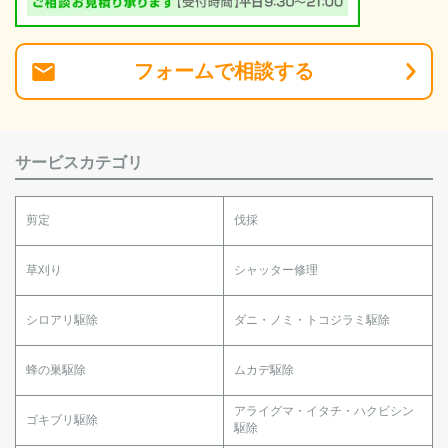
フォーム
で
相談
する
サービスカテゴリ
剪定
伐採
草刈り
シャッター修理
シロアリ駆除
ダニ・ノミ・トコジラミ駆除
蜂の巣駆除
ムカデ駆除
アライグマ・イタチ・ハクビシン
ゴキブリ駆除
駆除