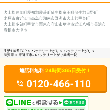
犬上郡豊郷町
愛知郡愛荘町
蒲生郡竜王町
蒲生郡日野町
米原市
東近江市
高島市
湖南市
野洲市
犬上郡甲良町
犬上郡多賀町
甲賀市
栗東市
守山市
草津市
近江八幡市
長浜市
彦根市
大津市
生活110番TOP
バッテリー上がり
バッテリー上がり
滋賀県
東近江市のバッテリー上がり業者一覧
通話料無料
24時間365日受付！
0120-466-110