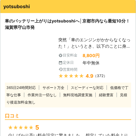
す。 またエンジンだけではなくカー
yotsuboshi
ナビやオーディオといった、電気を利
用する電装部品もバッテリー切れによ
車のバッテリー上がりはyotsuboshiへ│京都市内なら最短10分！
って動かなくなってしまいます。
滋賀県守山市発
●24時間365日で対応可能！突然の事
態にも安心して作業を依頼することが
突然「車のエンジンがかからなくなっ
できます 車のバッテリーが上がって
た！」というとき、以下のことに身に
しまったことに気づくのは、車を運転
覚えはありませんか？ ・エアコンや
しようとしたけれどうんともすんとも
8,800円
目安料金
ライトなど電装品を長時間使った ・
動かないときです。実際に運転をしよ
年中無休
定休日
最後にバッテリーを交換してから2年
うとしたその瞬間に気が付くので、時
営業時間
以上経っている ・長い間車に乗って
間的に余裕がないことも多いでしょ
★★★★★
4.9
（372）
いなかった このようなときは車のバ
う。 そんなときこそ、弊社「株式会
ッテリー上がりが原因かもしれませ
社クイックキャット」の出番です！弊
365日24時間対応
サポート万全
スピーディーな対応
低価格で丁
ん。そんなときはyotsuboshiにお任せ
社は、24時間365日対応していま
寧な仕事
作業外注一切なし
無料現地調査実施
経験豊富
見積
を！ 当店は滋賀県守山市に拠点をお
す。毎日いつでもお客様のご依頼に備
り後追加料金無し
き、車のバッテリー上がりに対応して
えて準備しているからこそ、お客様か
います。エンジン始動に駆け付けます
らご連絡があったときに迅速に駆けつ
口コミ
ので、まずはご連絡からどうぞ！
けることができるのです。 また最短
【京都市内は最短10分！車のバッテ
30分で対応できるので、バッテリー
5
★★★★★
リー上がりは24時間対応】 車を動か
のトラブルに迅速に解決して、車を走
少しばかり高い料金設定に驚きました。 想定していた料金より
そうとしてもエンジンがかからないと