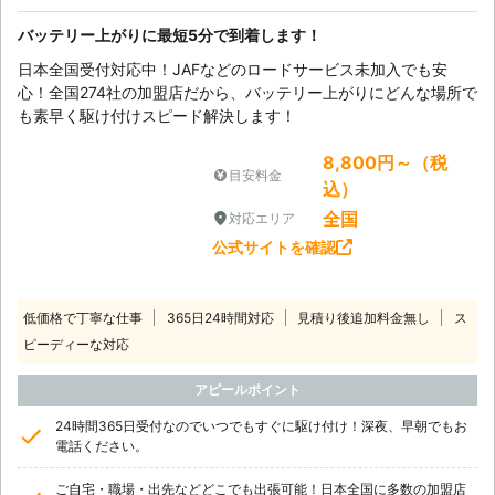
バッテリー上がりに最短5分で到着します！
日本全国受付対応中！JAFなどのロードサービス未加入でも安
心！全国274社の加盟店だから、バッテリー上がりにどんな場所で
も素早く駆け付けスピード解決します！
8,800円～（税
目安料金
込）
全国
対応エリア
公式サイトを確認
低価格で丁寧な仕事
365日24時間対応
見積り後追加料金無し
ス
ピーディーな対応
アピールポイント
24時間365日受付なのでいつでもすぐに駆け付け！深夜、早朝でもお
電話ください。
ご自宅・職場・出先などどこでも出張可能！日本全国に多数の加盟店