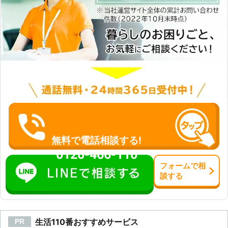
しまうと破裂してしまいます。行き過
ぎた充電は大量のガスが発生して、引
火して爆発を引き起こしてしまうので
す。爆発したバッテリーの破片が飛ん
できて、ケガをしてしまうことも考え
られます。そのため安全にバッテリー
を充電するためにも、業者に依頼した
方がいいかもしれません。 ●バッテ
リー充電は株式会社SRTにおまかせ！
だからこそ、車のバッテリーの充電
は、「株式会社SRT」にお任せくださ
い。弊社の強みは、24時間365日で
対応をおこなっていることです。車の
無料で電話相談する!
バッテリー切れは、いつどこで起こる
0120-466-110
かわかりません。深夜もしくは早朝の
フォーム
で
相
店が開いていない時間に、起こること
談
する
も十分考えられます。 こういった事
態に弊社は、素早く対応させていただ
きます。もし車のバッテリーが上がっ
た時、弊社に気軽にお問い合わせくだ
生活110番おすすめサービス
PR
さいませ。