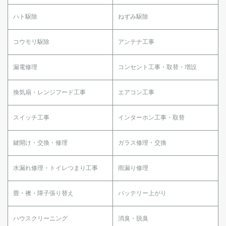
ハト駆除
ねずみ駆除
コウモリ駆除
アンテナ工事
漏電修理
コンセント工事・取替・増設
換気扇・レンジフード工事
エアコン工事
スイッチ工事
インターホン工事・取替
鍵開け・交換・修理
ガラス修理・交換
水漏れ修理・トイレつまり工事
雨漏り修理
畳・襖・障子張り替え
バッテリー上がり
ハウスクリーニング
消臭・脱臭