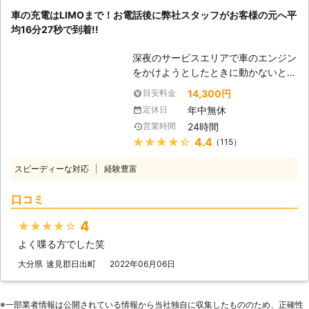
用する電装部品もバッテリー切れによ
車の充電はLIMOまで！お電話後に弊社スタッフがお客様の元へ平
って動かなくなってしまいます。
均16分27秒で到着!!
●24時間365日で対応可能！突然の事
態にも安心して作業を依頼することが
深夜のサービスエリアで車のエンジン
できます 車のバッテリーが上がって
をかけようとしたときに動かないと、
しまったことに気づくのは、車を運転
困ってしまいますよね。エンジンがか
しようとしたけれどうんともすんとも
14,300円
目安料金
からなければ自宅にも帰れない、観光
動かないときです。実際に運転をしよ
年中無休
定休日
もできないので八方塞がりです。 そ
うとしたその瞬間に気が付くので、時
24時間
営業時間
んなときこそ、弊社「LＩMO」がお
間的に余裕がないことも多いでしょ
★★★★★
4.4
（115）
客様の元へすぐに駆けつけてお助けし
う。 そんなときこそ、弊社「株式会
ます！ 弊社の強みは、お客様からお
社クイックキャット」の出番です！弊
スピーディーな対応
経験豊富
電話をいただいたてから平均16分27
社は、24時間365日対応していま
秒でお客さまの元へ駆け付けることで
す。毎日いつでもお客様のご依頼に備
口コミ
す。弊社は10万件以上の実績を積ん
えて準備しているからこそ、お客様か
できたからこそ、どのルートを使えば
らご連絡があったときに迅速に駆けつ
4
★★★★★
最短でお客様の元にいけるか見極める
けることができるのです。 また最短
よく喋る方でした笑
ことができます。 例えば、同じこと
30分で対応できるので、バッテリー
を何度も反復すると、作業内容を覚え
大分県
速見郡日出町
2022年06月06日
のトラブルに迅速に解決して、車を走
てすぐに答えを出せるようになります
らせることが可能です。お客様がすぐ
よね。弊社も、多くのお客様のもとへ
にでも運転ができる状況になるように
駆けつけるときに何度も道を検索し車
※⼀部業者情報は公開されている情報から当社独⾃に収集したもののため、正確性
努めさせていただきますので、車のバ