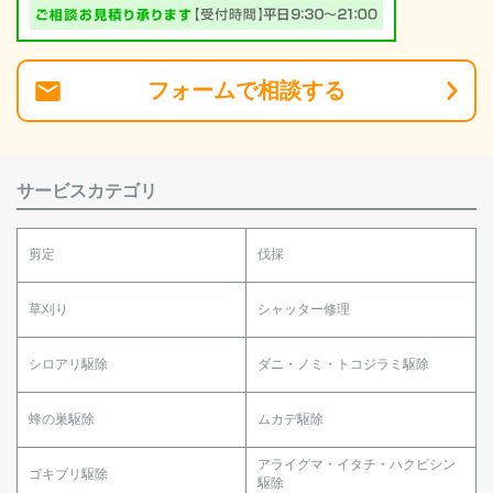
フォーム
で
相談
する
サービスカテゴリ
剪定
伐採
草刈り
シャッター修理
シロアリ駆除
ダニ・ノミ・トコジラミ駆除
蜂の巣駆除
ムカデ駆除
アライグマ・イタチ・ハクビシン
ゴキブリ駆除
駆除