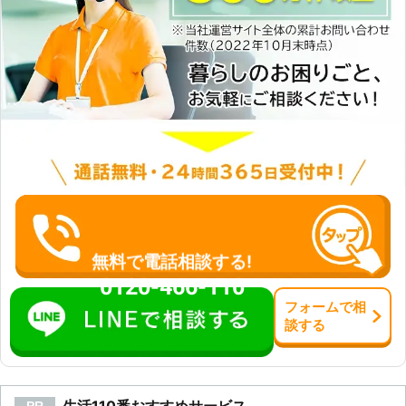
無料で電話相談する!
0120-466-110
フォーム
で
相
談
する
PR