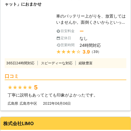
ャット」におまかせ
車のバッテリー上がりを、放置しては
いませんか。面倒くさいからといって
バッテリー上がりを放置してしまう
ー
目安料金
と、タンク内のガソリンが固まって詰
なし
定休日
まりを引き起こす恐れがあります。そ
24時間対応
営業時間
のため、車のバッテリー上がりはすぐ
★★★★★
3.9
（39）
にでも解消する必要があるのです。
もしも車のバッテリー切れが起きたと
365日24時間対応
スピーディーな対応
経験豊富
きは、「株式会社クイックキャット」
におまかせください！ ●車のバッテ
口コミ
リーが上がるのは充電がなくなったか
ら 車のバッテリーが上がってしまう
5
★★★★★
のは、バッテリー内の充電が無くなっ
丁寧に説明もあってとても印象がよかったです。
てしまったからです。車のエンジンは
バッテリー内の電気を利用して動きだ
広島県
広島市中区
2022年06月06日
すので、バッテリー内の電気がなくな
ってしまうと、車は動かなくなりま
す。 またエンジンだけではなくカー
株式会社LIMO
ナビやオーディオといった、電気を利