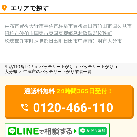
エリアで探す
由布市
豊後大野市
宇佐市
杵築市
豊後高田市
竹田市
津久見市
臼杵市
佐伯市
国東市
東国東郡姫島村
玖珠郡玖珠町
玖珠郡九重町
速見郡日出町
日田市
中津市
別府市
大分市
生活110番TOP
バッテリー上がり
バッテリー上がり
大分県
中津市のバッテリー上がり業者一覧
通話料無料
24時間365日受付！
0120-466-110