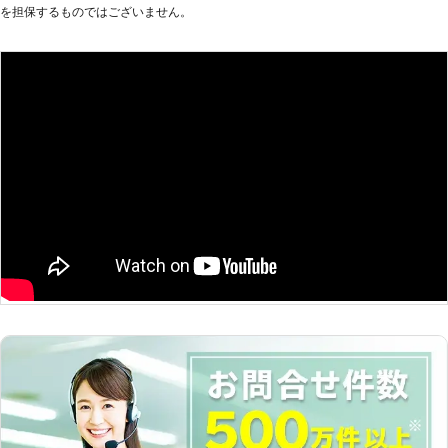
を担保するものではございません。
を走らせて参りました。だからこそ、
ッテリーが上がった時はぜひ弊社をご
平均16分27秒でお客様の元へ駆けつ
利用くださいませ。
けられるようになったのです。 この
時間で駆け付けることによって、お客
様は仕事の遅刻などのトラブルを軽減
することができます。もしも車のエン
ジンが止まった場合、弊社までご連絡
くださいませ。連絡後、弊社スタッフ
がお客様の元へ駆けつけて車のバッテ
リーを充電させていただきます。