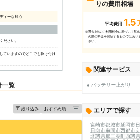
りの費用相場
ディーな対応
1.5
平均費用
過去3年のご利⽤料⾦に基づいて算
※
の際の料⾦を保証するものではあり
話ください。
さい。
していますのでどこでも駆け付け
関連サービス
者一覧
バッテリー上がり
絞り込み
エリアで探す
宮崎市
都城市
延岡市
日向市
串間市
西都市
北諸県郡三股町
西諸