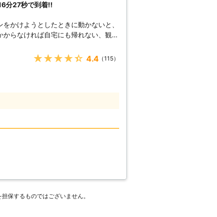
分27秒で到着!!
上がった時はぜひ弊社をご利用ください
ンをかけようとしたときに動かないと、
かからなければ自宅にも帰れない、観光
様からお電
★★★★★
4.4
（115）
秒でお客さまの元へ駆け付けることで
んできたからこそ、どのルートを使えば
ます。 例えば、同じこと
えてすぐに答えを出せるようになります
へ駆けつけるときに何度も道を検索し車
平均16分27秒でお客様の元へ駆けつ
減することができます。もしも車のエン
絡くださいませ。連絡後、弊社スタッフ
テリーを充電させていただきます。
を担保するものではございません。