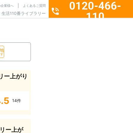
0120-466-
の企業様へ
よくあるご質問
110
生活110番ライブラリー
通話料無料・24時間365日受付
地
探す
リー上がり
.5
14件
リー上が