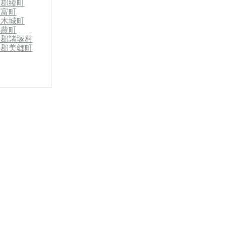
県郡綾町
新富町
郡木城町
都農町
杵郡諸塚村
杵郡美郷町