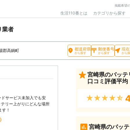
掲載希望
生活110番とは
カテゴリから探す
り業者
都道府県
郵便番号
現在
湯郡高鍋町
から探す
から探す
から
宮崎県のバッテ
口コミ評価平均
4
★★★★★
ードサービス未加入でも安
ッテリー上がりにどんな場所
ます！
込）
宮崎県のバッテ