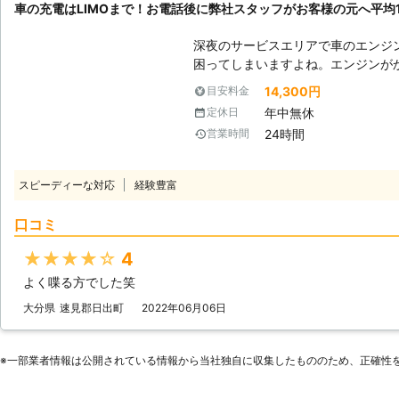
車の充電はLIMOまで！お電話後に弊社スタッフがお客様の元へ平均16
ただきますので、車のバッテリーが
ませ。
深夜のサービスエリアで車のエンジ
困ってしまいますよね。エンジンが
もできないので八方塞がりです。 そんなときこそ、弊社「LＩMO」がお客
14,300円
目安料金
様の元へすぐに駆けつけてお助けします！ 弊社の強みは、お客
年中無休
定休日
話をいただいたてから平均16分27
24時間
営業時間
す。弊社は10万件以上の実績を積
最短でお客様の元にいけるか見極めることができ
を何度も反復すると、作業内容を覚
スピーディーな対応
経験豊富
よね。弊社も、多くのお客様のもと
を走らせて参りました。だからこそ、
口コミ
けられるようになったのです。 この時間で駆け付けることによって、お客
様は仕事の遅刻などのトラブルを軽
★★★★★
4
ジンが止まった場合、弊社までご連
よく喋る方でした笑
がお客様の元へ駆けつけて車のバッ
大分県
速見郡日出町
2022年06月06日
※⼀部業者情報は公開されている情報から当社独⾃に収集したもののため、正確性