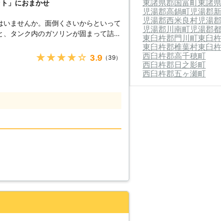
東諸県郡国富町
東諸
ット」におまかせ
児湯郡高鍋町
児湯郡
児湯郡西米良村
児湯
はいませんか。面倒くさいからといって
児湯郡川南町
児湯郡
と、タンク内のガソリンが固まって詰ま
東臼杵郡門川町
東臼
のため、車のバッテリー上がりはすぐに
東臼杵郡椎葉村
東臼
西臼杵郡高千穂町
★★★★★
3.9
（39）
西臼杵郡日之影町
ください！ ●車のバッテリ
西臼杵郡五ヶ瀬町
ら 車のバッテリーが上がってしまうの
てしまったからです。車のエンジンはバ
すので、バッテリー内の電気がなくなっ
ナビ
する電装部品もバッテリー切れによって
てしまっ
うとしたけれどうんともすんとも動かな
したその瞬間に気が付くので、時間的に
4時間365日対応しています。毎日い
しているからこそ、お客様からご連絡が
。 また最短30分で対応
に迅速に解決して、車を走らせることが
ができる状況になるように努めさせてい