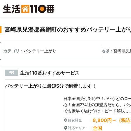
宮崎県児湯郡高鍋町のおすすめバッテリー上が
カテゴリ：
バッテリー上がり
地域：
宮崎県児
生活110番おすすめサービス
PR
バッテリー上がりに最短5分で到着します！
日本全国受付対応中！JAFなどのロ
心！全国274社の加盟店だから、バ
でも素早く駆け付けスピード解決し
8,800円～（税
目安料金
全国
対応エリア