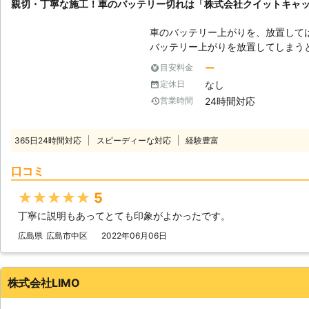
親切・丁寧な施工！車のバッテリー切れは「株式会社クイットキャ
車のバッテリー上がりを、放置して
バッテリー上がりを放置してしまう
りを引き起こす恐れがあります。そ
ー
目安料金
でも解消する必要があるのです。 もしも車のバッテリー切れが起きたとき
なし
定休日
は、「株式会社クイックキャット」におまかせ
24時間対応
営業時間
ーが上がるのは充電がなくなったか
は、バッテリー内の充電が無くなっ
ッテリー内の電気を利用して動きだ
365日24時間対応
スピーディーな対応
経験豊富
てしまうと、車は動かなくなります。 またエンジンだけではなくカー
やオーディオといった、電気を利用
口コミ
動かなくなってしまいます。 ●24時間365日で対応可能！突然の事態にも
安心して作業を依頼することができます 車のバッテリーが上がっ
★★★★★
5
たことに気づくのは、車を運転しよ
丁寧に説明もあってとても印象がよかったです。
いときです。実際に運転をしようと
余裕がないことも多いでしょう。 そんなときこそ、弊社「株式会社クイッ
広島県
広島市中区
2022年06月06日
クキャット」の出番です！弊社は、2
つでもお客様のご依頼に備えて準備
あったときに迅速に駆けつけることができるのです
株式会社LIMO
できるので、バッテリーのトラブル
可能です。お客様がすぐにでも運転