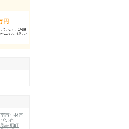
万円
出しています。ご利⽤
ませんのでご注意くだ
日南市
小林市
えびの市
県郡高原町