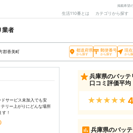
掲載希望
生活110番とは
カテゴリから探す
り業者
都道府県
郵便番号
現在
方郡香美町
から探す
から探す
から
兵庫県のバッテ
口コミ評価平均
4
★★★★★
ードサービス未加入でも安
ッテリー上がりにどんな場所
ます！
込）
兵庫県のバッテ