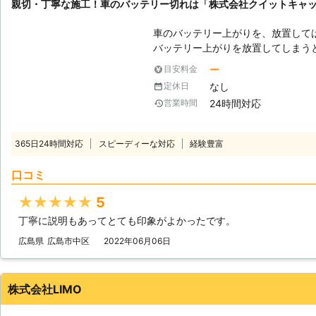
親切・丁寧な施工！車のバッテリー切れは「株式会社クイットキャ
車のバッテリー上がりを、放置して
バッテリー上がりを放置してしまう
りを引き起こす恐れがあります。そ
ー
目安料金
でも解消する必要があるのです。 もしも車のバッテリー切れが起きたとき
なし
定休日
は、「株式会社クイックキャット」におまかせ
24時間対応
営業時間
ーが上がるのは充電がなくなったか
は、バッテリー内の充電が無くなっ
ッテリー内の電気を利用して動きだ
365日24時間対応
スピーディーな対応
経験豊富
てしまうと、車は動かなくなります。 またエンジンだけではなくカー
やオーディオといった、電気を利用
口コミ
動かなくなってしまいます。 ●24時間365日で対応可能！突然の事態にも
安心して作業を依頼することができます 車のバッテリーが上がっ
★★★★★
5
たことに気づくのは、車を運転しよ
丁寧に説明もあってとても印象がよかったです。
いときです。実際に運転をしようと
余裕がないことも多いでしょう。 そんなときこそ、弊社「株式会社クイッ
広島県
広島市中区
2022年06月06日
クキャット」の出番です！弊社は、2
つでもお客様のご依頼に備えて準備
あったときに迅速に駆けつけることができるのです
株式会社LIMO
できるので、バッテリーのトラブル
可能です。お客様がすぐにでも運転