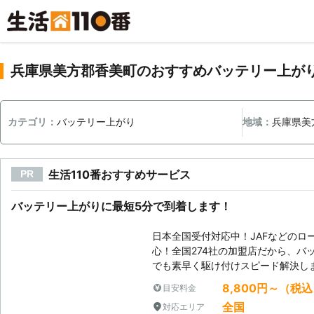
兵庫県美方郡香美町のおすすめバッテリー上が
カテゴリ：
バッテリー上がり
地域：
兵庫県美
生活110番おすすめサービス
PR
バッテリー上がりに最短5分で到着します！
日本全国受付対応中！JAFなどのロ
心！全国274社の加盟店だから、バ
でも素早く駆け付けスピード解決し
8,800円～（税
目安料金
全国
対応エリア