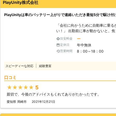
能が落ちると、バッテリー上がりが
PlayUnity株式会社
も交換がおすすめです。 当店では
っていますので、お気軽にお問い合わせください。 
PlayUnityは車のバッテリー上がりで連絡いただき最短5分で駆け付
は予期せず起こってしまいますよね
たら24時間営業の当店にお任せください。 【実際の施工実績】
「会社に向かうために自動車に乗る
津市 依頼内容：車のエンジンがかか
い！」 出勤前に車が動かないと、焦りますよね。当たり前のように動くと
13,200円 ●大阪府摂津市 依頼内容：バイクのエンジンがかからない メーカ
思っていたので、今から電車で会社
ー
目安料金
ー：ヤマハ 料金：16,500円 ※税込価格です。 ※依頼内容に応じて料金は変
ません。「どうせ遅刻するなら、車
動します。
年中無休
定休日
なときは弊社「PlayUnity」が
8：00～18：00
営業時間
す！ 【最短5分で駆け付けます】 エンジンがかからない場合、多くはバッ
テリーが上がってしまっています。
しているので、お客様からお電話い
スピーディーな対応
経験豊富
がりを修復いたします。ちなみに平
動くようにしたい方にこそご利用いただきたいの
口コミ
の方法を用いてお客様のお悩みを解決いたします。 
テリーの問題を解決するのか？】 
★★★★★
5
のカーバッテリーへ電力を注入しま
親切で、今後のアドバイスもくれてありがたかったです。
車を使ってお客様のバッテリーと接続することです
きなかった場合、バッテリーが寿命
愛知県
岡崎市
2021年12月21日
のバッテリーを交換いたしますので
の補充などにも対応しています。 弊社はこれらのサービスを提供して、お