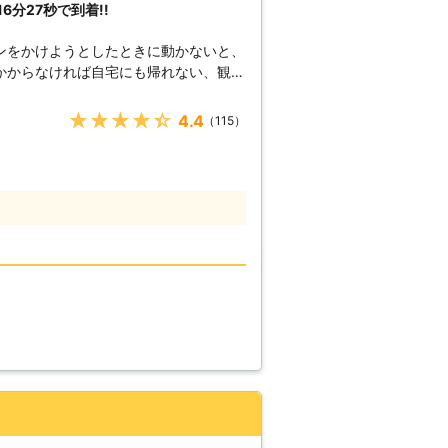
分27秒で到着!!
上がった時はぜひ弊社をご利用ください
ンをかけようとしたときに動かないと、
かからなければ自宅にも帰れない、観光
様からお電
★★★★★
4.4
（115）
秒でお客さまの元へ駆け付けることで
んできたからこそ、どのルートを使えば
ます。 例えば、同じこと
えてすぐに答えを出せるようになります
へ駆けつけるときに何度も道を検索し車
平均16分27秒でお客様の元へ駆けつ
減することができます。もしも車のエン
絡くださいませ。連絡後、弊社スタッフ
テリーを充電させていただきます。