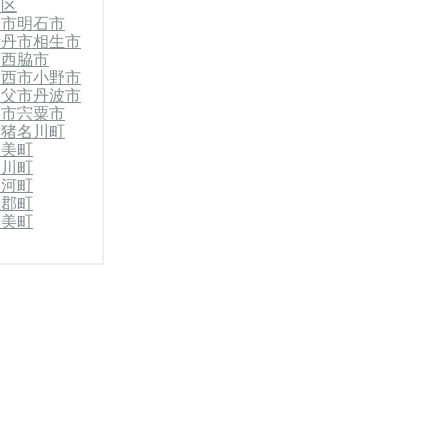
央区
崎市
明石市
伊丹市
相生市
市
西脇市
川西市
小野市
養父市
丹波市
路市
宍粟市
郡猪名川町
稲美町
市川町
神河町
上郡町
香美町