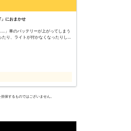
ておこなっています。普段から車に触れ
てのノウハウはどこよりも熟知しており
T」におまかせ
また、弊社の経営スタ
019年7月号で取り挙げられるほどの評価
……」車のバッテリーが上がってしまう
様に心から満足いただくために、全力で
ったり、ライトが付かなくなったりして
ッテリーが上がった時は「OACS株式
テリーが上がってしまったからかもしれ
た時は「株式会社SRT」におまかせく
す。ヘッドライトや室内灯を付けっぱな
まって、バッテリーが切れてしまうので
開始されます。しかし車を動かさずに放
れ続け、2～3ヶ月も放置すれば電気が
を担保するものではございません。
いのは事実だから、何とかしないと……」
を自分でおこなうのは危険です。車のバ
ブルバッテリーを使うことで充電をする
は配線の順番を間違えてしまうと、引火
ほかにも、バッテリ
裂してしまいます。行き過ぎた充電は大