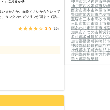
神戸市北区
神戸市中
ット」におまかせ
神戸市西区
姫路市
尼
西宮市
洲本市
芦屋市
はいませんか。面倒くさいからといって
豊岡市
加古川市
赤穂
と、タンク内のガソリンが固まって詰ま
宝塚市
三木市
高砂市
のため、車のバッテリー上がりはすぐに
三田市
加西市
篠山市
南あわじ市
朝来市
淡
★★★★★
3.9
（39）
加東市
たつの市
川辺
ください！ ●車のバッテリ
多可郡多可町
加古郡
ら 車のバッテリーが上がってしまうの
加古郡播磨町
神崎郡
てしまったからです。車のエンジンはバ
神崎郡福崎町
神崎郡
すので、バッテリー内の電気がなくなっ
揖保郡太子町
赤穂郡
ナビ
佐用郡佐用町
美方郡
する電装部品もバッテリー切れによって
美方郡新温泉町
てしまっ
うとしたけれどうんともすんとも動かな
したその瞬間に気が付くので、時間的に
4時間365日対応しています。毎日い
しているからこそ、お客様からご連絡が
。 また最短30分で対応
に迅速に解決して、車を走らせることが
ができる状況になるように努めさせてい