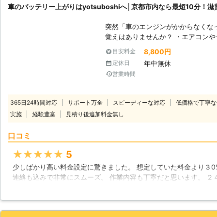
車のバッテリー上がりはyotsuboshiへ│京都市内なら最短10分！
突然「車のエンジンがかからなくな
覚えはありませんか？ ・エアコンやライトなど電装品を長時間使った ・最
後にバッテリーを交換してから2年以
8,800円
目安料金
かった このようなときは車のバッテリー上がりが原因かもしれません。そ
年中無休
定休日
んなときはyotsuboshiにお任せを！ 当店は滋賀県守山市に拠点をおき、車
営業時間
のバッテリー上がりに対応していま
まずはご連絡からどうぞ！ 【京都市内は最短10分！車のバッテリー上がり
は24時間対応】 車を動かそうとし
365日24時間対応
サポート万全
スピーディーな対応
低価格で丁寧な
よう」「早く直したい」そう思われ
実施
経験豊富
見積り後追加料金無し
10分で駆け付け対応できますよ。 日中は京都市内にいるので、京都市の近
郊エリアなら迅速にお客様のもとに伺
口コミ
ので、深夜や早朝もお任せを！車の
【長年車に携わってきたスタッフに
★★★★★
5
わる仕事に長年就いていました。そ
少しばかり高い料金設定に驚きました。 想定していた料金より３0
を実施しています。 エンジン始動の前には車の状態を確認し、エンジンが
連絡も込みで非常にスムーズ。 作業内容も丁寧だと思います。 ２
かからない原因を突き止めます。も
人件費を負担・提携工場から本部への中間マージンとか考えたら、
には、対処方法のアドバイスもおこ
値下げすれば、高価過ぎる感は抑えられそうに思います。
から、お客様の大切な愛車もしっか
【古いバッテリーは交換も承ります
兵庫県
姫路市
2026年07月28日