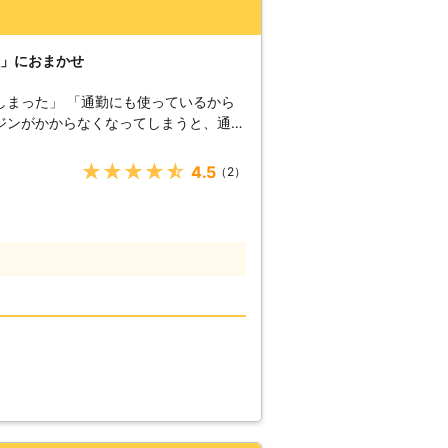
を第一に考えています。もし、カーバッ
ら、ぜひ弊社までお電話ください。
社」におまかせ
しまった」 「通勤にも使っているから
間に運転することが多い人にとっては行
★★★★★
4.5
（2）
もしれません。この車のバッテリー上が
回復します。バッテリー上がり回復作業
OACS株式会社」におまかせくださ
なってしまいます。エンジンを動かすた
充電しなくてはいけません。バッテリー
める役割をしているからです。 ●バ
する危険性がある バッテリーの交換
るポータブルバッテリーを使うことで、
バッテリーは必要以上の電流を与えてし
うことがあるからです。破裂したバッテ
り、火傷したりしてしまうことも考えら
ー充電は業者におまかせしたほうがよい