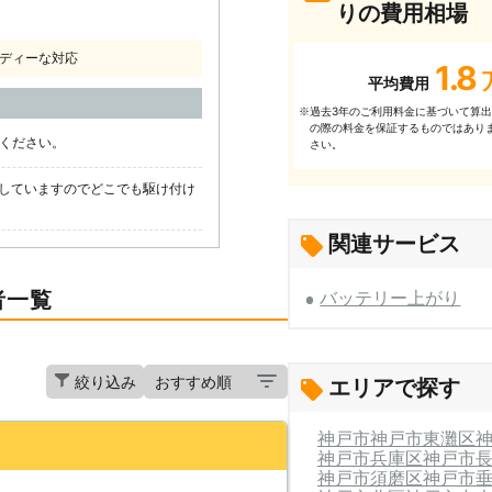
りの費用相場
ディーな対応
1.8
平均費用
過去3年のご利⽤料⾦に基づいて算
※
の際の料⾦を保証するものではあり
話ください。
さい。
していますのでどこでも駆け付け
関連サービス
者一覧
バッテリー上がり
絞り込み
エリアで探す
神戸市
神戸市東灘区
神戸市兵庫区
神戸市
神戸市須磨区
神戸市