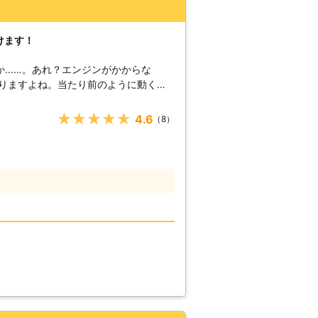
起きやすくなります。再発防止のために
軽自動車と国産車のバッテリー交換も承
車のバッテリー上がり
けます！
。突然のことで「どうしよう」そうなっ
 ●滋賀県大
か……。あれ？エンジンがかからな
らない メーカー：スバル 料金：
に行こうにも、遅刻してしまうかもしれ
が動くようにしてからにしよう！」そん
★★★★★
4.6
（8）
高速でお客様の元へ駆けつけて、お助けしま
弊社は、多くのスタッフを至る所に配置
ただて最短5分で駆け付けバッテリー上
均到着時間は約30分なので、早く車を
です。 また到着後、下記
【どんな風にカーバッ
弊社はジャンプスタートを使ってお客様
す。ジャンプスタートとは、弊社の自動
。 もし、それで解決で
の可能性があります。そんなときは、車
ご安心ください。その他にバッテリー液