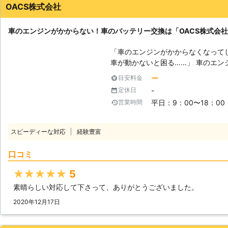
客様のお悩みや不安を解決すること
OACS株式会社
テリーに関するお悩みがありました
車のエンジンがかからない！車のバッテリー交換は「OACS株式会
「車のエンジンがかからなくなって
車が動かないと困る……」 車のエンジンがかからなくなってしまうと、通勤
で使っている人やプライベートの時
ー
目安料金
動がかなり制限されてしまいます。 エンジンが動かなくなってしまったの
-
定休日
は、車のバッテリー上がりが原因か
平日：9：00〜18：00
営業時間
りは、バッテリーを充電することで
ができる業者をお探しなら、ぜひ、「
い！ ●バッテリーが切れてしまったらどうなるの？ 車のバッテリーが切れ
スピーディーな対応
経験豊富
てしまったら、エンジンが動かなく
めには、上がった車のバッテリーを
口コミ
は車の中に搭載されていて、電気を貯
ッテリーの交換はバッテリーが破裂
★★★★★
5
は、危険が伴います。市販されてい
素晴らしい対応して下さって、ありがとうございました。
自分で充電することも可能ですが、
まうとガスが発生し破裂をしてしま
2020年12月17日
リーの破片が飛んできて怪我をした
れるので、安全のためにもバッテリ