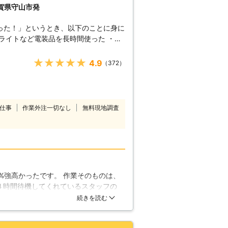
滋賀県守山市発
った！」というとき、以下のことに身に
上経っている ・長い間車に乗っていな
★★★★★
4.9
（372）
す。エンジン始動に駆け付けますので、
てもエンジンがかからないとき「どうし
仕事
作業外注一切なし
無料現地調査
る方が多いかと思います。当店なら最短
います。24時間365日営業している
バッテリー上がりに困ったら当店へ。
よる作業！】 当店スタッフは、車に携
の経験から、ご依頼の際には簡単な調査
%強高かったです。 作業そのものは、
４時間待機してくれているスタッフの
し車のバッテリーが原因でなかった場合
そんな物かもしれませんが、１０%程
続きを読む
なっていますよ。車に詳しいスタッフだ
り対応します。ご安心くださいね。
！】 劣化によって古いバッテリーの機