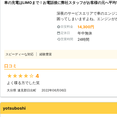
車の充電はLIMOまで！お電話後に弊社スタッフがお客様の元へ平均16
ただきますので、車のバッテリーが
ませ。
深夜のサービスエリアで車のエンジ
困ってしまいますよね。エンジンが
もできないので八方塞がりです。 そんなときこそ、弊社「LＩMO」がお客
14,300円
目安料金
様の元へすぐに駆けつけてお助けします！ 弊社の強みは、お客
年中無休
定休日
話をいただいたてから平均16分27
24時間
営業時間
す。弊社は10万件以上の実績を積
最短でお客様の元にいけるか見極めることができ
を何度も反復すると、作業内容を覚
スピーディーな対応
経験豊富
よね。弊社も、多くのお客様のもと
を走らせて参りました。だからこそ、
口コミ
けられるようになったのです。 この時間で駆け付けることによって、お客
様は仕事の遅刻などのトラブルを軽
★★★★★
4
ジンが止まった場合、弊社までご連
よく喋る方でした笑
がお客様の元へ駆けつけて車のバッ
大分県
速見郡日出町
2022年06月06日
yotsuboshi