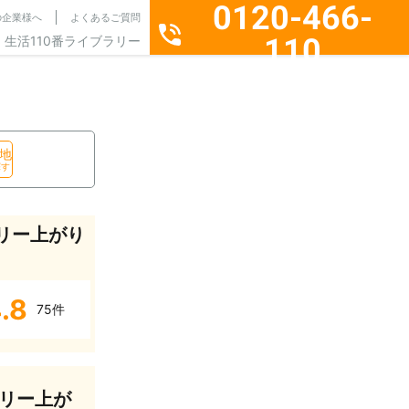
0120-466-
の企業様へ
よくあるご質問
110
生活110番ライブラリー
通話料無料・24時間365日受付
地
探す
リー上がり
.8
75件
リー上が