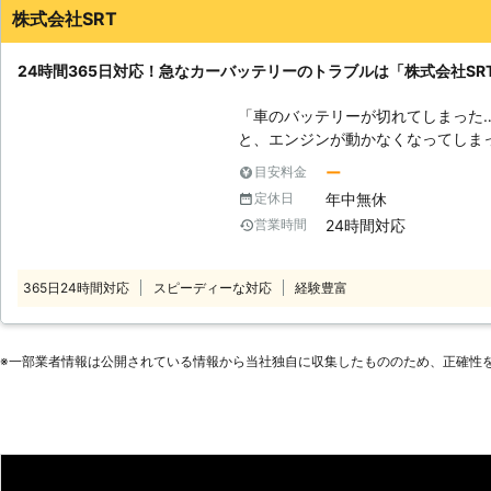
のです。 ●バッテリー充電は車のプロにおまかせください 「OACS株式会
株式会社SRT
社」は、車の販売と修理を事業とし
る機会が多いので、車両整備に関し
24時間365日対応！急なカーバッテリーのトラブルは「株式会社SR
バッテリー充電を安全におこなうことができます。 
イルは、経営情報誌「Anchor」2
「車のバッテリーが切れてしまった
をいただいております。弊社はお客
と、エンジンが動かなくなってしま
努力させていただいています。車のバ
しまいます。その原因は、車のバッ
会社」をご利用くださいませ。
ー
目安料金
ません！もし車のバッテリーが上がっ
年中無休
定休日
ださい。 ●車のバッテリーが切れる原因は！？ 車のバッテリーが切れる原
24時間対応
営業時間
因で多いものは、電力の使い過ぎで
しにしていると電気が消耗されてし
す。 また車の使用頻度が少ない場合でも、バッテリー切れは起こります。
365日24時間対応
スピーディーな対応
経験豊富
車はエンジンをかけた状態で充電が
置しておくと、バッテリーは放電さ
なくなってしまうのです。 ●バッテリーの充電は素人がおこなうのは危険
※⼀部業者情報は公開されている情報から当社独⾃に収集したもののため、正確性
がいっぱい！？ 「とにかく動かな
そういって、車のバッテリーの充電
ッテリーは、市販されているポータ
ことが可能です。しかしバッテリー
して爆発を引き起こしてしまう危険があります。 また
ーは必要以上に充電してしまうと破