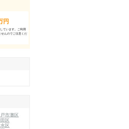
万円
出しています。ご利⽤
ませんのでご注意くだ
神戸市灘区
長田区
垂水区