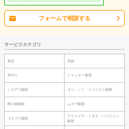
フォーム
で
相談
する
サービスカテゴリ
剪定
伐採
草刈り
シャッター修理
シロアリ駆除
ダニ・ノミ・トコジラミ駆除
蜂の巣駆除
ムカデ駆除
アライグマ・イタチ・ハクビシン
ゴキブリ駆除
駆除