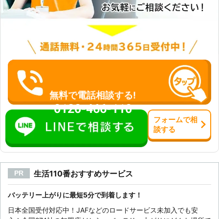
つけっぱなしでエンジンがかからなく
なった メーカー：スズキ 料金：
15,400円 ▼広島県福山市 依頼内容：
ライトのつけっぱなしでエンジンがか
からない メーカー：スズキ 料金：
15,400円 ※すべて税込価格です。 ※
状況に応じて料金が前後する場合があ
ります。
無料で電話相談する!
0120-466-110
フォーム
で
相
談
する
生活110番おすすめサービス
PR
バッテリー上がりに最短5分で到着します！
日本全国受付対応中！JAFなどのロードサービス未加入でも安