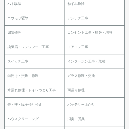
ハト駆除
ねずみ駆除
コウモリ駆除
アンテナ工事
漏電修理
コンセント工事・取替・増設
換気扇・レンジフード工事
エアコン工事
スイッチ工事
インターホン工事・取替
鍵開け・交換・修理
ガラス修理・交換
水漏れ修理・トイレつまり工事
雨漏り修理
畳・襖・障子張り替え
バッテリー上がり
ハウスクリーニング
消臭・脱臭