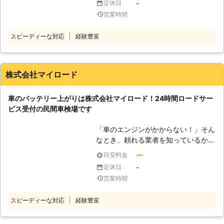
テリー規格の車両、もしくはジャンプ
-
定休日
に見極めることが可能で、安心安全な
か、バッテリーが上がり動かせない」
スターターとよばれる持ち歩きバッテ
営業時間
復旧作業を提供することができます
このような車のトラブルでお困りの方
リーと動かない車のバッテリーをつな
よ。 株式会社会社クルマックスの車
も意外に多く、一般道の車のトラブル
ぎ、電気をもらい受けてエンジンをか
スピーディーな対応
経験豊富
のバッテリー上がり復旧作業で、快適
の中でも、車のバッテリー上がりは一
けるという方法で解決できます。 こ
に車を走行できる楽しいドライブのお
番多いトラブルです。 外出先でのバ
のジャンプスタートはケーブルでつな
手伝いをぜひさせてください。
ッテリートラブルは、どうしたらいい
ぐだけで、複雑な作業はありません。
か分からず焦ってしまう方も多いかと
株式会社マイロード
しかし接続する場所を間違えると火災
思います。 そのようなときこそ、冷
が起きてしまうなど大変危険です。自
静に車のバッテリー不具合に対処して
分で対処するにも準備が必要であるた
車のバッテリー上がりは株式会社マイロード！24時間ロードサー
くれる専門業者に依頼しましょう。
め、道具が揃わないと作業は難しいで
ビス受付の民間車検場です
専門業者に頼ると、自分でバッテリー
しょう。急な車のバッテリー上がりが
を充電するよりも安心安全に対処して
起きたときには安佐北モータース株式
「車のエンジンがかからない！」そん
くれます。 また、バッテリーの残量
会社にお任せいただければ、プロが駆
なとき、頼れる業者を知っているかど
や交換目安なんかも知れますよ。 車
け付けて安全にジャンプスタートをお
うかでは、気持ちの余裕に差がでま
のバッテリーのことで何かありました
ー
目安料金
こないますよ。 ●普段は軽自動車か
す。株式会社マイロードは、広島県安
ら、有限会社エヌ・エス・エスにお任
-
定休日
らトラック・大型特殊まで対応の修理
芸高田市に拠点を構える自動車整備工
せください。 ●積載車を完備してい
営業時間
店！ 当店では軽自動車から普通車、
場です。 「車のバッテリーが上がっ
ます！ 有限会社エヌ・エス・エスで
大型特殊車両まで承る車の修理や車検
た」ことが原因でエンジンがかからな
は、積載車を完備しておりますので、
をおこなう修理・整備店です。車整備
スピーディーな対応
経験豊富
くなったときには、当店にご連絡くだ
急なバッテリートラブルやタイヤのパ
に20年以上携わるプロの整備士とし
さい。安芸高田市から近郊の広島市か
ンクなどにも対処することができま
て対応いたします。車のバッテリー上
ら安芸郡、三次市などまでロードサー