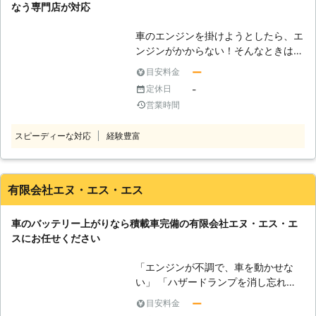
なると、焦ってしまいやすいもの。で
のトラブルに迅速に解決して、車を走
なう専門店が対応
きたら早く直しに来てほしいと思う方
らせることが可能です。お客様がすぐ
も多くいらっしゃるのではないでしょ
にでも運転ができる状況になるように
車のエンジンを掛けようとしたら、エ
うか。そんなときこそ、クルマックス
努めさせていただきますので、車のバ
ンジンがかからない！そんなときは以
がお力添えをいたします。 <中国運輸
ッテリーが上がった時はぜひ弊社をご
下のことに心当たりはありませんか？
ー
目安料金
局認定！プロの技術でバッテリー上が
利用くださいませ。
・クーラーを長時間つけていた ・ラ
りを解決します> 株式会社クルマック
-
定休日
イトをつけっぱなしにして一晩過ごし
スは、広島県広島市を中心とした地域
営業時間
た ・エンジンを掛けずにテレビをみ
にお住まいのお客様の車のバッテリー
ていた ・一ケ月以上エンジンをかけ
上がり対処・車検をはじめとした車に
スピーディーな対応
経験豊富
ていない 以上の事が原因となり、車
関するトータルサポートをおこなって
のバッテリーが上がってしまいエンジ
いる自動車販売店です。 株式会社ク
ンがからなくなっているかもしれませ
ルマックスの強みは、中国運輸局の認
ん。そんなときは安佐北モータース株
有限会社エヌ・エス・エス
証を受けた指定自動車整備工場である
式会社に車のバッテリー上がりの対処
ということ。地方運輸局からの指定自
をお任せください。 ●車のバッテリ
動車整備工場の認定は、地方運輸局長
車のバッテリー上がりなら積載車完備の有限会社エヌ・エス・エ
ー上がりはジャンプスタートで対処！
から一定の整備技術や設備などがある
スにお任せください
エンジンをかけるためには電気が必要
と認められなければ認定されません。
ですが、バッテリー上がりの状態では
そのため中国運輸局の認証を受けた弊
「エンジンが不調で、車を動かせな
電気の供給がされなくなり、エンジン
社では、国産車や輸入車など様々な車
い」 「ハザードランプを消し忘れ、
はかけられません。そんなときの対処
種の修理や整備をおこなうことが可能
バッテリー残量が半分をきってしまっ
法はジャンプスタートです。同じバッ
ー
目安料金
です。バッテリー上がりの原因も的確
た」 「長期間車に乗らなかったため