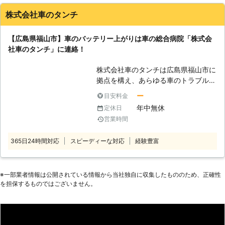
す。 車を動かせない状況にあるとき
がりのほかにもさまざまな車両の修理
ビスが駆け付けます。 【24時間ロー
株式会社車のタンチ
は、お気軽にご連絡ください。 保険
をおこないますので、車の不調がある
ドサービス承ります！車のバッテリー
会社の指定工場なので、事故対応も全
ときは当店にご依頼ください。 安佐
切れもお任せ】 当店は自動車整備工
てお任せいただけます。 ●創業70年
【広島県福山市】車のバッテリー上がりは車の総合病院「株式会
北モータース株式会社では車のバッテ
場を構え、近郊までロードサービスを
以上の実績！ 有限会社エヌ・エス・
社車のタンチ」に連絡！
リー上がりを解消し、エンジンがかけ
おこなっています。24時間受け付け
エスは、安芸高田市で創業70年以上
られるようサポートしています。移動
ていますので、深夜や早朝で「どこに
を誇るカーショップです。 地域のお
株式会社車のタンチは広島県福山市に
手段のメインを車としている方にした
も頼れない！」そんな時にもご連絡く
客様にも長年ご愛顧いただいておりま
拠点を構え、あらゆる車のトラブルに
ら、身動きがとれにくいですよね。そ
ださい。 車のバッテリー切れでエン
す。 経験・実績ともに豊富ですので
対応する「車の総合病院」として、地
んなときには当店にお任せください。
ジンがかからないときには、応急処置
ー
目安料金
安心してお任せください。 ●2級整備
域の皆様の安全なカーライフを守って
でエンジン始動のお手伝いをいたしま
年中無休
定休日
士や3級整備士が在籍！ 有限会社エ
います。 車のバッテリー上がりは突
す。まずはご連絡ください。 【民間
営業時間
ヌ・エス・エスには、車の整備経験を
然訪れてしまいますよね。そんなとき
車検場だから車の不調があったときに
長年培ってきたスタッフが在籍。 バ
に、頼れるのが私たち株式会社車のタ
もお立ち寄りを！】 整備工場は指定
ッテリーの劣化具合を見極めて、どれ
365日24時間対応
スピーディーな対応
経験豊富
ンチです。お気軽にお問合せくださ
工場として、民間の車検場となってい
くらいの期間走行可能なのか、バッテ
い。 <24時間対応！車のバッテリー
ます。設備が整い、整備士も在籍して
リー上がりから復旧した後のバッテリ
救援に駆け付け> 当店は急なバッテリ
いますので、車の不調がある場合には
ー状態などの説明もいたします。 自
ー上がりにも対応できるよう、ロード
※⼀部業者情報は公開されている情報から当社独⾃に収集したもののため、正確性
当店にお任せください。土日も営業し
動車やバイク、セニアカーなど幅広く
を担保するものではございません。
サービスは24時間365日対応してい
ているため、気付いたときにご連絡い
対応しておりますので、バッテリー以
ます。深夜や早朝に車のバッテリーが
ただければ、急なバッテリー上がりを
外のトラブルの際もお気軽に私達まで
上がって「エンジンがかからない！」
防ぐこともできます。 株式会社マイ
ご相談ください。 有限会社エヌ・エ
そんなとき、頼れる業者をひとつ知っ
ロードでは車のバッテリーあがりが起