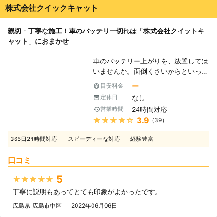
株式会社クイックキャット
親切・丁寧な施工！車のバッテリー切れは「株式会社クイットキ
ャット」におまかせ
車のバッテリー上がりを、放置しては
いませんか。面倒くさいからといって
バッテリー上がりを放置してしまう
ー
目安料金
と、タンク内のガソリンが固まって詰
なし
定休日
まりを引き起こす恐れがあります。そ
24時間対応
営業時間
のため、車のバッテリー上がりはすぐ
★★★★★
3.9
（39）
にでも解消する必要があるのです。
もしも車のバッテリー切れが起きたと
365日24時間対応
スピーディーな対応
経験豊富
きは、「株式会社クイックキャット」
におまかせください！ ●車のバッテ
口コミ
リーが上がるのは充電がなくなったか
ら 車のバッテリーが上がってしまう
5
★★★★★
のは、バッテリー内の充電が無くなっ
丁寧に説明もあってとても印象がよかったです。
てしまったからです。車のエンジンは
バッテリー内の電気を利用して動きだ
広島県
広島市中区
2022年06月06日
すので、バッテリー内の電気がなくな