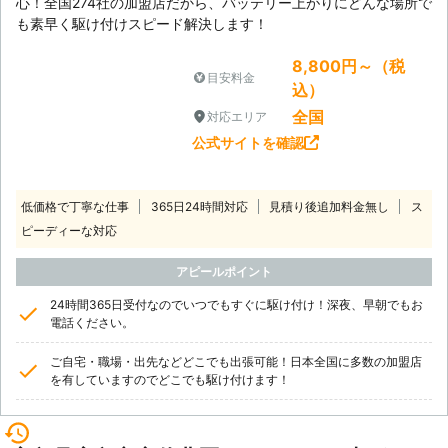
心！全国274社の加盟店だから、バッテリー上がりにどんな場所で
も素早く駆け付けスピード解決します！
8,800円～（税
目安料金
込）
全国
対応エリア
公式サイトを確認
低価格で丁寧な仕事
365日24時間対応
見積り後追加料金無し
ス
ピーディーな対応
アピールポイント
24時間365日受付なのでいつでもすぐに駆け付け！深夜、早朝でもお
電話ください。
ご自宅・職場・出先などどこでも出張可能！日本全国に多数の加盟店
を有していますのでどこでも駆け付けます！