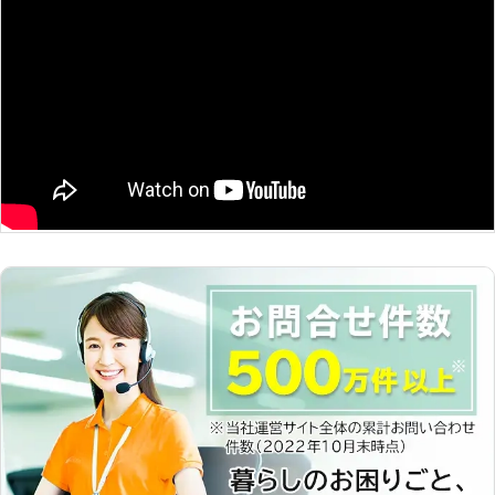
ス・エスは広島県を中心に対応してお
ていると安心です。 車のタンチで
きたときには、お客様の元に24時間
ります。 車のバッテリーのことで何
は、地元広島県福山市を中心に近郊地
いつでも駆けつけます。まずはご連絡
かありましたら、お気軽にお申し付け
域まで駆けつけ、バッテリー上がりの
ください。
くださいませ。
起きた車のエンジンをかけるお手伝い
をしています。お気軽にご連絡くださ
い。 <JA共済の指定工場！技術・経
験も豊富で安心> 当店はJA共済の自
動車指定工場（JARIC）に加盟。研修
や協議会を通して日々技術力やサービ
ス向上を目指しています。質の高いサ
ービスでお客様には安心してお任せい
ただけますよ。 <車の総合病院！車の
ことなら何でもお任せを> 車のタンチ
は創業30年以上、車に携わってきま
した。車の総合病院として車のバッテ
リー上がりの対処だけでなく、その他
にレッカーをはじめロードサービスや
車検・板金・中古車販売など幅広く対
応しています。車のことで何かありま
したら、当店にお任せください。
【実際の施工実績（一例）】 ▼広島
県福山市 依頼内容：ルームランプの