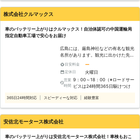
ってしまうと、車は動かなくなりま
す。 またエンジンだけではなくカー
株式会社クルマックス
ナビやオーディオといった、電気を利
用する電装部品もバッテリー切れによ
車のバッテリー上がりはクルマックス！自治体認可の中国運輸局
って動かなくなってしまいます。
指定自動車工場で安心をお届け
●24時間365日で対応可能！突然の事
態にも安心して作業を依頼することが
広島には、厳島神社などの有名な観光
できます 車のバッテリーが上がって
名所があります。観光に出かけた先で
しまったことに気づくのは、車を運転
車を停めて休んでいるとき、エンジン
しようとしたけれどうんともすんとも
ー
目安料金
は止めたけどうっかりライトや車の冷
動かないときです。実際に運転をしよ
火曜日
定休日
暖房を切り忘れてしまった……という
うとしたその瞬間に気が付くので、時
9：00～18：00（※ロードサー
営業
ことはありませんか。 エンジンを止
間的に余裕がないことも多いでしょ
時間
ビスは24時間365日駆けつけ
めたまま、ライトや冷暖房などの車内
う。 そんなときこそ、弊社「株式会
設備を長時間使い続けるとバッテリー
社クイックキャット」の出番です！弊
365日24時間対応
スピーディーな対応
経験豊富
に蓄えられた電力を消費してしまいま
社は、24時間365日対応していま
す。バッテリーの電力がなくなると、
す。毎日いつでもお客様のご依頼に備
車のバッテリー上がりが起こり車を動
えて準備しているからこそ、お客様か
かせなくなります。 「困った、車が
安佐北モータース株式会社
らご連絡があったときに迅速に駆けつ
出せない……どうしたらいいんだろ
けることができるのです。 また最短
う」 こんな風に、突然車が動かなく
30分で対応できるので、バッテリー
車のバッテリー上がりは安佐北モータース株式会社！車検もおこ