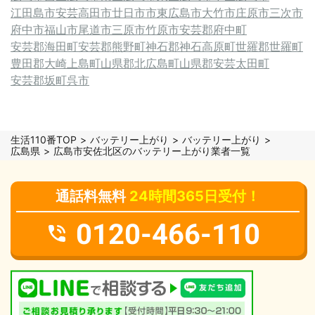
江田島市
安芸高田市
廿日市市
東広島市
大竹市
庄原市
三次市
府中市
福山市
尾道市
三原市
竹原市
安芸郡府中町
安芸郡海田町
安芸郡熊野町
神石郡神石高原町
世羅郡世羅町
豊田郡大崎上島町
山県郡北広島町
山県郡安芸太田町
安芸郡坂町
呉市
生活110番TOP
バッテリー上がり
バッテリー上がり
広島県
広島市安佐北区のバッテリー上がり業者一覧
通話料無料
24時間365日受付！
0120-466-110