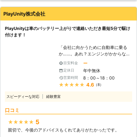
ってしまうと、車は動かなくなりま
す。 またエンジンだけではなくカー
PlayUnity株式会社
ナビやオーディオといった、電気を利
用する電装部品もバッテリー切れによ
PlayUnityは車のバッテリー上がりで連絡いただき最短5分で駆け
って動かなくなってしまいます。
付けます！
●24時間365日で対応可能！突然の事
態にも安心して作業を依頼することが
「会社に向かうために自動車に乗る
できます 車のバッテリーが上がって
か……。あれ？エンジンがかからな
しまったことに気づくのは、車を運転
い！」 出勤前に車が動かないと、焦
しようとしたけれどうんともすんとも
ー
目安料金
りますよね。当たり前のように動くと
動かないときです。実際に運転をしよ
年中無休
定休日
思っていたので、今から電車で会社に
うとしたその瞬間に気が付くので、時
8：00～18：00
営業時間
行こうにも、遅刻してしまうかもしれ
間的に余裕がないことも多いでしょ
★★★★★
4.6
（8）
ません。「どうせ遅刻するなら、車が
う。 そんなときこそ、弊社「株式会
動くようにしてからにしよう！」そん
社クイックキャット」の出番です！弊
スピーディーな対応
経験豊富
なときは弊社「PlayUnity」が高速で
社は、24時間365日対応していま
お客様の元へ駆けつけて、お助けしま
す。毎日いつでもお客様のご依頼に備
口コミ
す！ 【最短5分で駆け付けます】 エ
えて準備しているからこそ、お客様か
ンジンがかからない場合、多くはバッ
らご連絡があったときに迅速に駆けつ
5
★★★★★
テリーが上がってしまっています。弊
けることができるのです。 また最短
親切で、今後のアドバイスもくれてありがたかったです。
社は、多くのスタッフを至る所に配置
30分で対応できるので、バッテリー