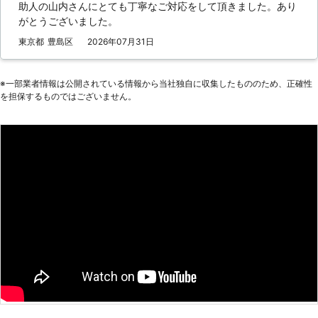
助人の山内さんにとても丁寧なご対応をして頂きました。あり
にも「救急」とありますように、緊急
ッテリーに関するお悩みがありました
がとうございました。
性の高いトラブルにお困りのお客様を
ら、ぜひ弊社までお電話ください。
いち早くお助けしたいという気持ちが
東京都
豊島区
2026年07月31日
あるからこそ、独自のネットワークを
用いてなるべく早く駆けつけ対応いた
します。 受付も24時間365日おこな
※⼀部業者情報は公開されている情報から当社独⾃に収集したもののため、正確性
っておりますので、バッテリー上がり
を担保するものではございません。
に困っていらっしゃる方はぜひ当社に
お問い合わせください。