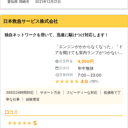
しているので、お客様からお電話いた
愛知県
岡崎市
2021年12月21日
のトラブルに迅速に解決して、車を走
だて最短5分で駆け付けバッテリー上
らせることが可能です。お客様がすぐ
がりを修復いたします。ちなみに平均
にでも運転ができる状況になるように
到着時間は約30分なので、早く車を
努めさせていただきますので、車のバ
日本救急サービス株式会社
動くようにしたい方にこそご利用いた
ッテリーが上がった時はぜひ弊社をご
だきたいのです。 また到着後、下記
利用くださいませ。
独自ネットワークを用いて、迅速に駆けつけ対応します！
の方法を用いてお客様のお悩みを解決
いたします。 【どんな風にカーバッ
「エンジンがかからなくなった」「ド
テリーの問題を解決するのか？】 弊
アを開けても室内ランプがつかない」
社はジャンプスタートを使ってお客様
バッテリーが上がってしまうと車にこ
のカーバッテリーへ電力を注入しま
9,900円
目安料金
のような症状があらわれます。 バッ
す。ジャンプスタートとは、弊社の自
年中無休
定休日
テリーが上がる＝バッテリーに蓄電さ
動車を使ってお客様のバッテリーと接
7:00～23:00
営業時間
れている電気がないので車を動かすこ
続することです。 もし、それで解決
★★★★★
4.9
（101）
とができなくなります。 普段は動い
できなかった場合、バッテリーが寿命
ていた車が突然動かなくなっては大変
の可能性があります。そんなときは、
365日24時間対応
サポート万全
スピーディーな対応
低価格で丁
困りますし、慣れていない方はパニッ
車のバッテリーを交換いたしますので
寧な仕事
経験豊富
クにもなりますよね。 ヒリつく不安
ご安心ください。その他にバッテリー
と焦りの中、どの業者に依頼したらい
液の補充などにも対応しています。
口コミ
いのか判断に迷うことと思います。
弊社はこれらのサービスを提供して、
当社には、「困っている人を助ける」
お客様のお悩みや不安を解決すること
5
★★★★★
という経営理念がございます。 社名
を第一に考えています。もし、カーバ