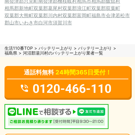
南会津郡只見町
南会津郡檜枝岐村
相馬市
相馬郡飯舘村
相馬郡新地町
双葉郡葛尾村
双葉郡浪江町
双葉郡双葉町
双葉郡大熊町
双葉郡川内村
双葉郡富岡町
福島市
会津若松市
郡山市
いわき市
白河市
須賀川市
生活110番TOP
バッテリー上がり
バッテリー上がり
福島県
河沼郡湯川村のバッテリー上がり業者一覧
通話料無料
24時間365日受付！
0120-466-110