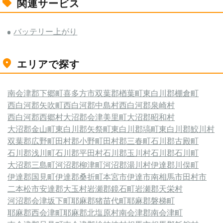
関連サービス
バッテリー上がり
エリアで探す
南会津郡下郷町
喜多方市
双葉郡楢葉町
東白川郡棚倉町
西白河郡矢吹町
西白河郡中島村
西白河郡泉崎村
西白河郡西郷村
大沼郡会津美里町
大沼郡昭和村
大沼郡金山町
東白川郡矢祭町
東白川郡塙町
東白川郡鮫川村
双葉郡広野町
田村郡小野町
田村郡三春町
石川郡古殿町
石川郡浅川町
石川郡平田村
石川郡玉川村
石川郡石川町
大沼郡三島町
河沼郡柳津町
河沼郡湯川村
伊達郡川俣町
伊達郡国見町
伊達郡桑折町
本宮市
伊達市
南相馬市
田村市
二本松市
安達郡大玉村
岩瀬郡鏡石町
岩瀬郡天栄村
河沼郡会津坂下町
耶麻郡猪苗代町
耶麻郡磐梯町
耶麻郡西会津町
耶麻郡北塩原村
南会津郡南会津町