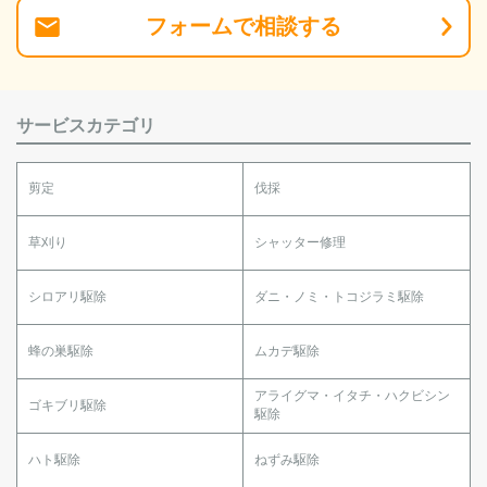
フォーム
で
相談
する
サービスカテゴリ
剪定
伐採
草刈り
シャッター修理
シロアリ駆除
ダニ・ノミ・トコジラミ駆除
蜂の巣駆除
ムカデ駆除
アライグマ・イタチ・ハクビシン
ゴキブリ駆除
駆除
ハト駆除
ねずみ駆除