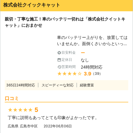
株式会社クイックキャット
親切・丁寧な施工！車のバッテリー切れは「株式会社クイットキ
ャット」におまかせ
車のバッテリー上がりを、放置しては
いませんか。面倒くさいからといって
バッテリー上がりを放置してしまう
ー
目安料金
と、タンク内のガソリンが固まって詰
なし
定休日
まりを引き起こす恐れがあります。そ
24時間対応
営業時間
のため、車のバッテリー上がりはすぐ
★★★★★
3.9
（39）
にでも解消する必要があるのです。
もしも車のバッテリー切れが起きたと
365日24時間対応
スピーディーな対応
経験豊富
きは、「株式会社クイックキャット」
におまかせください！ ●車のバッテ
口コミ
リーが上がるのは充電がなくなったか
ら 車のバッテリーが上がってしまう
5
★★★★★
のは、バッテリー内の充電が無くなっ
丁寧に説明もあってとても印象がよかったです。
てしまったからです。車のエンジンは
バッテリー内の電気を利用して動きだ
広島県
広島市中区
2022年06月06日
すので、バッテリー内の電気がなくな