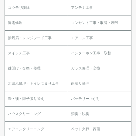
コウモリ駆除
アンテナ工事
漏電修理
コンセント工事・取替・増設
換気扇・レンジフード工事
エアコン工事
スイッチ工事
インターホン工事・取替
鍵開け・交換・修理
ガラス修理・交換
水漏れ修理・トイレつまり工事
雨漏り修理
畳・襖・障子張り替え
バッテリー上がり
ハウスクリーニング
消臭・脱臭
エアコンクリーニング
ペット火葬・葬儀