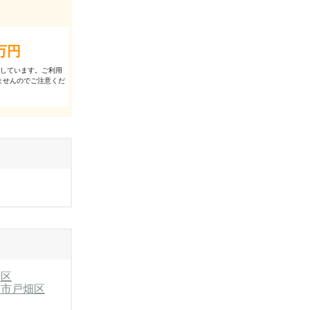
万円
出しています。ご利⽤
ませんのでご注意くだ
司区
州市戸畑区