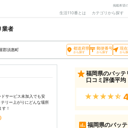
掲載希望
生活110番とは
カテゴリから探す
り業者
都道府県
郵便番号
現在
屋郡須惠町
から探す
から探す
から
福岡県のバッテ
口コミ評価平均
4
★★★★★
ードサービス未加入でも安
ッテリー上がりにどんな場所
ます！
込）
福岡県のバッテ