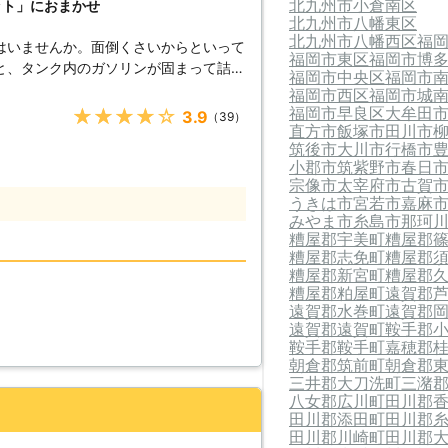
北九州市小倉南区
ット」におまかせ
北九州市八幡東区
北九州市八幡西区
福
はいませんか。面倒くさいからといって
福岡市東区
福岡市博
と、タンク内のガソリンが固まって詰ま
福岡市中央区
福岡市
のため、車のバッテリー上がりはすぐに
福岡市西区
福岡市城
福岡市早良区
大牟田
★★★★★
3.9
（39）
直方市
飯塚市
田川市
ください！ ●車のバッテリ
筑後市
大川市
行橋市
ら 車のバッテリーが上がってしまうの
小郡市
筑紫野市
春日
てしまったからです。車のエンジンはバ
宗像市
太宰府市
古賀
すので、バッテリー内の電気がなくなっ
うきは市
宮若市
嘉麻
ナビ
みやま市
糸島市
那珂
する電装部品もバッテリー切れによって
糟屋郡宇美町
糟屋郡
糟屋郡志免町
糟屋郡
糟屋郡新宮町
糟屋郡
てしまっ
糟屋郡粕屋町
遠賀郡
うとしたけれどうんともすんとも動かな
遠賀郡水巻町
遠賀郡
したその瞬間に気が付くので、時間的に
遠賀郡遠賀町
鞍手郡
鞍手郡鞍手町
嘉穂郡
4時間365日対応しています。毎日い
朝倉郡筑前町
朝倉郡
三井郡大刀洗町
三潴
しているからこそ、お客様からご連絡が
八女郡広川町
田川郡
。 また最短30分で対応
田川郡添田町
田川郡
に迅速に解決して、車を走らせることが
田川郡川崎町
田川郡
ができる状況になるように努めさせてい