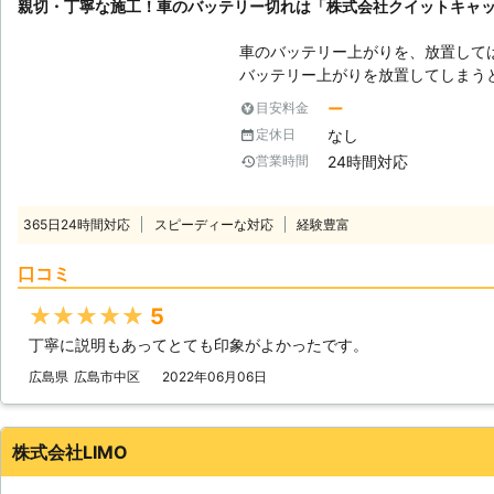
親切・丁寧な施工！車のバッテリー切れは「株式会社クイットキャ
車のバッテリー上がりを、放置して
バッテリー上がりを放置してしまう
りを引き起こす恐れがあります。そ
ー
目安料金
でも解消する必要があるのです。 もしも車のバッテリー切れが起きたとき
なし
定休日
は、「株式会社クイックキャット」におまかせ
24時間対応
営業時間
ーが上がるのは充電がなくなったか
は、バッテリー内の充電が無くなっ
ッテリー内の電気を利用して動きだ
365日24時間対応
スピーディーな対応
経験豊富
てしまうと、車は動かなくなります。 またエンジンだけではなくカー
やオーディオといった、電気を利用
口コミ
動かなくなってしまいます。 ●24時間365日で対応可能！突然の事態にも
安心して作業を依頼することができます 車のバッテリーが上がっ
★★★★★
5
たことに気づくのは、車を運転しよ
丁寧に説明もあってとても印象がよかったです。
いときです。実際に運転をしようと
余裕がないことも多いでしょう。 そんなときこそ、弊社「株式会社クイッ
広島県
広島市中区
2022年06月06日
クキャット」の出番です！弊社は、2
つでもお客様のご依頼に備えて準備
あったときに迅速に駆けつけることができるのです
株式会社LIMO
できるので、バッテリーのトラブル
可能です。お客様がすぐにでも運転