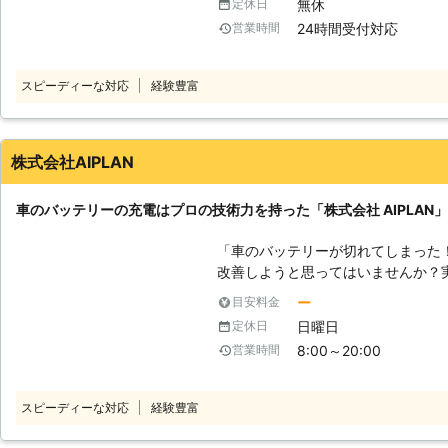
無休
定休日
です。車が止まってしまうと、移動
台無しです。もしもこのエンジント
しまうので、早めにバッテリーの充電
24時間受付対応
営業時間
復旧のために業者に連絡しようとす
はお客様の状況をお伺いしてからす
ー上がりが起こったのが祝日の場合
ていただきます。対応時間も8時〜2
ること自体が難しいことも。 そんなときこそ、麻生電設がお助けします！
スピーディーな対応
経験豊富
すので、急なバッテリーのトラブル
弊社は24時間365日対応している
がったら、いつでもご相談ください
ることができるのです。 例えば、万葉の湯は24時間営業しています。深夜
に来てゆっくりと温泉に浸かってそ
ンが動かない！」なんてことになっ
株式会社AIPLAN
弊社までお電話いただければ最短時
ることができます。 もしも、車のバッテリーが切れてエンジンがかからな
車のバッテリーの充電はプロの技術力を持った「株式会社 AIPLAN
いことがあれば弊社までお問合せく
「車のバッテリーが切れてしまった！」 車のバッテリー上がりを
改善しようと思ってはいませんか？
まうと、引火して爆発してしまう危
ー
目安料金
ってしまったら、安全に素早く復旧さ
日曜日
定休日
お任せください。 ●バッテリーは一度上がると自然に動き出すことはない
8:00～20:00
営業時間
バッテリーが上がってしまったら、
りません。バッテリーに電気を充電
です。 バッテリー上がりを放置していると、カーナビやオーディオがヘッ
スピーディーな対応
経験豊富
ドライトが動かなくなってしまった
まって車内に入れなくなってしまいます。 また、エンジンを長