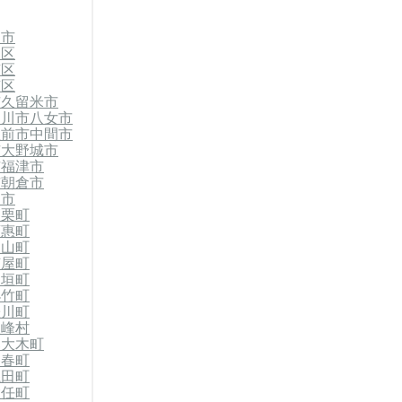
岡市
多区
南区
南区
市
久留米市
柳川市
八女市
豊前市
中間市
市
大野城市
市
福津市
市
朝倉市
川市
篠栗町
須惠町
久山町
芦屋町
岡垣町
小竹町
桂川町
東峰村
郡大木町
香春町
糸田町
大任町