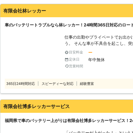
ていないと、車の中のガソリンがど
リンは劣化していくとヘドロ状にな
有限会社林レッカー
その状態でエンジンを始動すると、
損につながってしまうのです。 ●車のバッテリー上がりを起こす2つの原因
車のバッテリートラブルなら林レッカー！24時間365日対応のロー
は要チェック！ 車のバッテリーが、
ひとつはヘッドライト・室内灯・エ
仕事の出勤やプライベートでお出か
まで、エンジンを消してしまった場合です。 バッテリーは
う。 そんな車が不具合を起こし、
た状態で、充電されていきます。そ
しまいますよね。 車の整備や修繕
ー
目安料金
などが付いていると、電気だけが消
で、車整備を生業とした業者に依頼
年中無休
定休日
てしまうのです。 また車を長い間放置するのも、バッテリー上がりにつな
「バッテリーが上がってしまい困っ
がってしまいます。実は車は止まっ
営業時間
きが取れない」 「電柱にぶつかり、エ
やカーナビの情報を保持するために
うなときは、車整備のプロが在籍し
車を長い間放置していると、徐々に
車の事故や故障で身動きが取れない
365日24時間対応
スピーディーな対応
経験豊富
につながってしまうのです。 ●時間外や休みの日にも柔軟に対応します！
テリー上がりのトラブルにも対応し
車のバッテリーはいつ起こるのか、
軽に私達までご連絡ください。 ●24時間365日対応のロードサービス！ 車
うとしたら起きてしまうことも、十
のトラブルというのは、いつ起きる
間は8:00～20:00で日曜日が定
用できなければ意味がありませんよね
有限会社博多レッカーサービス
のトラブルは柔軟に対応させていただいております
365日いつでもロードサービスを対
したら、早く車を動けるようにして
ら、タイヤのパンク・バッテリー上
福岡県で車のバッテリー上がりは有限会社博多レッカーサービス！2
もし車のバッテリーが上がった時は、
気軽に私達までご連絡ください。 ●どのような車にも対応可能です！ 有限
いませ。
会社林レッカーは、二輪車から大型
「バッテリーが上がった！」という