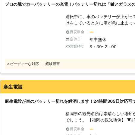
プロの腕でカーバッテリーの充電！バッテリー切れは「鍵とガラス
運転中に、車のバッテリーが上がっ
けをしているときに車が急に止まっ
るだけではなく、帰宅することもで
ー
目安料金
「とにかく早く車を動くようにして
年中無休
定休日
上がった時は、「鍵とガラスのウエスト
8：30~2：00
営業時間
テリーの充電はリスクがいっぱい！
さんあることをご存知でしょうか。
いるポータブル充電器を使えば素人
スピーディーな対応
経験豊富
ッテリーと充電器をつなぐときに接
て爆発を起こす危険性があるのです。 また充電のしすぎにも、気をつ
くてはいけません。車のバッテリー
まって破裂をしてしまいます。破裂
麻生電設
当たってしまってケガにつながるの
業者に依頼することをおすすめします。 【救護車を利用して
麻生電設が車のバッテリー切れを解消します！24時間365日対応可
業！】 弊社のバッテリーの充電は
テリーが搭載している車を現場まで
福岡県の観光名所は素晴らしい場所
して、電気を送り込む仕組みになっ
でしょう。 【福岡の観光地例】 ▼JR博多シティ ▼マリンワールド海の中道
ャンプスターターなどの器具がなく
▼博多 由布院・武雄温泉万葉の湯 しかし、上記の観光地へ向かっている途
ー
目安料金
【迅速な対応力が強み！】 また弊
中、または帰宅途中にエンジンが止