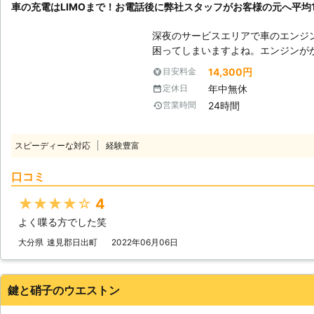
車の充電はLIMOまで！お電話後に弊社スタッフがお客様の元へ平均16
ただきますので、車のバッテリーが
ませ。
深夜のサービスエリアで車のエンジ
困ってしまいますよね。エンジンが
もできないので八方塞がりです。 そんなときこそ、弊社「LＩMO」がお客
14,300円
目安料金
様の元へすぐに駆けつけてお助けします！ 弊社の強みは、お客
年中無休
定休日
話をいただいたてから平均16分27
24時間
営業時間
す。弊社は10万件以上の実績を積
最短でお客様の元にいけるか見極めることができ
を何度も反復すると、作業内容を覚
スピーディーな対応
経験豊富
よね。弊社も、多くのお客様のもと
を走らせて参りました。だからこそ、
口コミ
けられるようになったのです。 この時間で駆け付けることによって、お客
様は仕事の遅刻などのトラブルを軽
★★★★★
4
ジンが止まった場合、弊社までご連
よく喋る方でした笑
がお客様の元へ駆けつけて車のバッ
大分県
速見郡日出町
2022年06月06日
鍵と硝子のウエストン