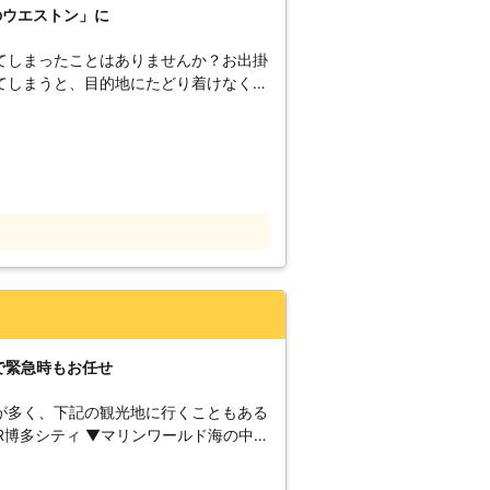
のウエストン」に
てしまったことはありませんか？お出掛
てしまうと、目的地にたどり着けなくな
きないので、とても困ることでしょう。
欲しい……！」もしも車のバッテリーが
ン」におまかせください！ 【バッ
？】 バッテリーの充電は、危険がたく
じつはバッテリーの充電は、市販されて
でもおこなうことが可能です。しかしバ
続する手順を間違えてしまうと、引火し
けな
は充電をし過ぎてしまうと、膨張してし
してしまうと、バッテリーの破片が体に
で、安全のためにもバッテリーの充電は
の充電作
で緊急時もお任せ
、救護車を利用しておこないます。バッ
持っていき電池切れのバッテリーに接続
が多く、下記の観光地に行くこともある
ています。直接車から充電するので、ジ
ても復旧させることができますよ。
社の強みとしては、迅速な対応力が売り
まってしまったらせっかくの旅行気分が