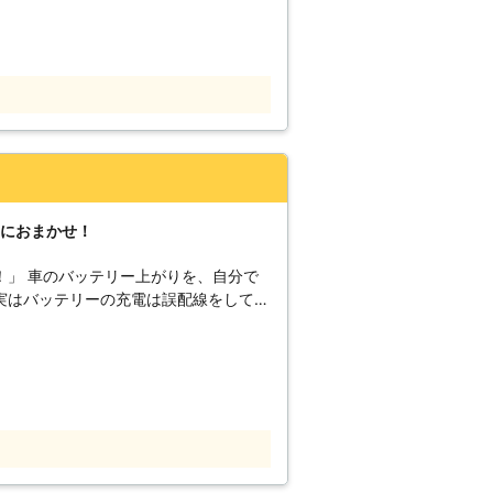
することができずに一日の予定が狂って
ラブルがバッテリー上がりだった場合、
をしたいと思うのは当然です。 弊社
る方が多いでしょう。しかし、バッテリ
ぐにお見積りを出して、現場に向かわせ
、休業している業者が多くて問い合わせ
5時と早朝から夜遅くまで対応していま
にも対応可能です。車のバッテリーが上
ので深夜や早朝などの時間帯でも対応す
ませ。
の後、車に乗ろうとしたら「車のエンジ
たらせっかくの温泉気分が台無しです。
間で復旧でき、嫌な気分も最小限に抑え
」におまかせ！
ださいませ。
、自分で
実はバッテリーの充電は誤配線をしてし
険があるのです。もしバッテリーが上が
せるためにも「株式会社 AIPLAN」に
放置しても車は自然に動き出すことはあ
しない限り、エンジンはかからないから
り、リモコンキーが反応しなくなってし
い間稼働し