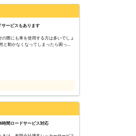
んどん劣化していってしまいます。ガソ
ってしまって、タンク内で固まります。
ガソリンが内部で詰まってしまって、破
ドサービスもあります
上がってしまう原因はおもに2つです。
アコンなどの電気を使う機能をつけたま
けの際にも車を使用する方は多いでしょ
エンジンをかけ
突然と動かなくなってしまったら困って
のためエンジンを切った状態でエアコン
は自分でできるものではありませんの
耗していったバッテリー上りにつながっ
して不具合を解消する必要があります。
ている」 「タイヤが溝に挟まって身動
ているときも、車の中のコンピューター
ンジンが故障してしまった」 このよ
電気を微量ですが使用します。そのため
ている有限会社林レッカーへ。 私達は
電気を消耗していってバッテリー上がり
お客様に対応しております。 車のバッ
ておりますので、何かありましたらお気
予想ができません。休みの日に車を使お
分に考えられるでしょう。弊社の営業時
か分からないため、いざというときに利
休日になっていますが、緊急時のバッテリー
。 有限会社林レッカーは、24時間
。 休日中のドライブで
応しております。 エンジントラブルか
、一日の楽しみを再開したいですよね。
がり・事故などトラブルが発生したらお
4時間ロードサービス対応
「株式会社 AIPLAN」をご利用くださ
トレーラー、特殊車両までどのような車
ときは、有限会社博多レッカーサービス