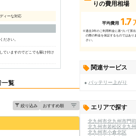
りの費用相場
ディーな対応
1.7
平均費用
過去3年のご利⽤料⾦に基づいて算
※
の際の料⾦を保証するものではあり
話ください。
さい。
していますのでどこでも駆け付け
関連サービス
者一覧
バッテリー上がり
絞り込み
エリアで探す
北九州市
北九州市門
北九州市若松区
北九
北九州市小倉北区