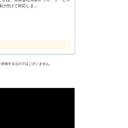
ービス対象外の車両でも、有限会社林レ
駆け付けて対応しま
ることができますので、お気軽に私達ま
す。
のバッテリー上がりやその他不具合が発
車のバッテリー上がりは、いつでも依頼
ご利用ください。
ス業者にご依頼ください。深夜や早朝な
ンがかからないと、困ってしまいますよ
ン始動に対応します。「エンジンがかか
が起きたら、私たちにご連絡ください。
> 当店は自動車整備工場も併設されて
を担保するものではございません。
装など皆様の愛車をキレイにする業務を
識をしっかり持っているスタッフがお客
をしますので、ご安心してお任せくださ
るためのマネジメントシステムの国際規
取得し、会社としての環境方針を定め、環