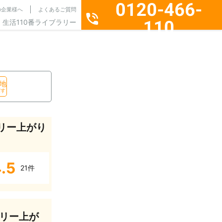
0120-466-
の企業様へ
よくあるご質問
110
生活110番ライブラリー
通話料無料・24時間365日受付
地
探す
リー上がり
.5
21件
リー上が