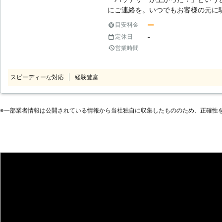
両にも対応可能です。 他社ではサ
にご連絡を。いつでもお客様の元に
ッカーにお任せいただければ対応す
ー
目安料金
でご連絡ください。 有限会社林レッカーは、福岡県を中心にいつでもお客
<車のバッテリー上がりは24時間のロードサ
-
定休日
様からの依頼にお応えします。 車
ービス業者にお任せ！> 突然起こる
生した際は、有限会社林レッカーを
営業時間
できる24時間営業のロードサービ
ど、頼れる場所がないときにエンジ
ね。 そんなときは私たち有限会社博多レッカーサービスなら、お時間問わ
スピーディーな対応
経験豊富
ずお客様の元に駆け付けて、エンジ
らなくてどうしよう！」という事態
<普段は車の整備など承っています！
※⼀部業者情報は公開されている情報から当社独⾃に収集したもののため、正確性
います。普段は車検や整備、板金塗
承っており、車のプロです。車の知
様のお車のバッテリー上がりに対応
い。 <ISO14001取得！環境に優しい企業です> ISO140001は環境を保護
し、環境パフォーマンスを向上させ
格です。当店ではISO140001を
境保全活動に務めています。