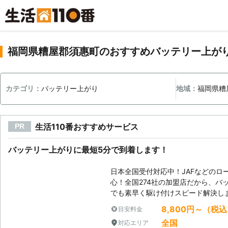
福岡県糟屋郡須惠町のおすすめバッテリー上が
カテゴリ：
バッテリー上がり
地域：
福岡県糟
生活110番おすすめサービス
PR
バッテリー上がりに最短5分で到着します！
日本全国受付対応中！JAFなどのロ
心！全国274社の加盟店だから、バ
でも素早く駆け付けスピード解決し
8,800円～（税
目安料金
全国
対応エリア