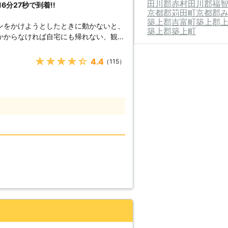
田川郡赤村
田川郡福
分27秒で到着!!
上がった時はぜひ弊社をご利用ください
京都郡苅田町
京都郡
築上郡吉富町
築上郡
ンをかけようとしたときに動かないと、
築上郡築上町
かからなければ自宅にも帰れない、観光
様からお電
★★★★★
4.4
（115）
秒でお客さまの元へ駆け付けることで
んできたからこそ、どのルートを使えば
ます。 例えば、同じこと
えてすぐに答えを出せるようになります
へ駆けつけるときに何度も道を検索し車
平均16分27秒でお客様の元へ駆けつ
減することができます。もしも車のエン
絡くださいませ。連絡後、弊社スタッフ
テリーを充電させていただきます。