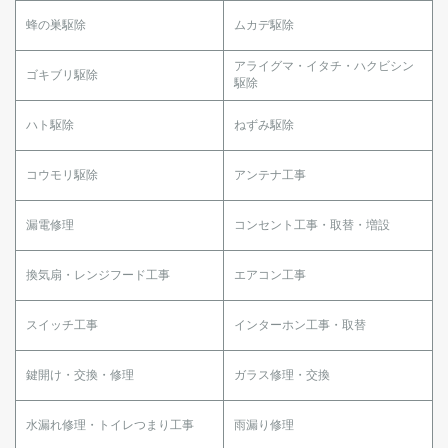
蜂の巣駆除
ムカデ駆除
アライグマ・イタチ・ハクビシン
ゴキブリ駆除
駆除
ハト駆除
ねずみ駆除
コウモリ駆除
アンテナ工事
漏電修理
コンセント工事・取替・増設
換気扇・レンジフード工事
エアコン工事
スイッチ工事
インターホン工事・取替
鍵開け・交換・修理
ガラス修理・交換
水漏れ修理・トイレつまり工事
雨漏り修理