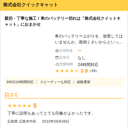
株式会社クイックキャット
親切・丁寧な施工！車のバッテリー切れは「株式会社クイットキ
ャット」におまかせ
車のバッテリー上がりを、放置しては
いませんか。面倒くさいからといって
バッテリー上がりを放置してしまう
ー
目安料金
と、タンク内のガソリンが固まって詰
なし
定休日
まりを引き起こす恐れがあります。そ
24時間対応
営業時間
のため、車のバッテリー上がりはすぐ
★★★★★
3.9
（39）
にでも解消する必要があるのです。
もしも車のバッテリー切れが起きたと
365日24時間対応
スピーディーな対応
経験豊富
きは、「株式会社クイックキャット」
におまかせください！ ●車のバッテ
口コミ
リーが上がるのは充電がなくなったか
ら 車のバッテリーが上がってしまう
5
★★★★★
のは、バッテリー内の充電が無くなっ
丁寧に説明もあってとても印象がよかったです。
てしまったからです。車のエンジンは
バッテリー内の電気を利用して動きだ
広島県
広島市中区
2022年06月06日
すので、バッテリー内の電気がなくな