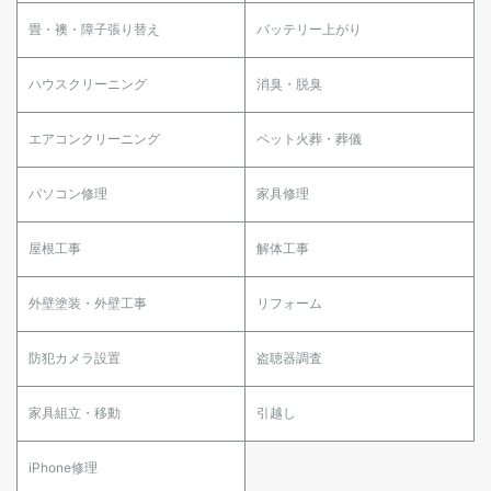
畳・襖・障子張り替え
バッテリー上がり
ハウスクリーニング
消臭・脱臭
エアコンクリーニング
ペット火葬・葬儀
パソコン修理
家具修理
屋根工事
解体工事
外壁塗装・外壁工事
リフォーム
防犯カメラ設置
盗聴器調査
家具組立・移動
引越し
iPhone修理