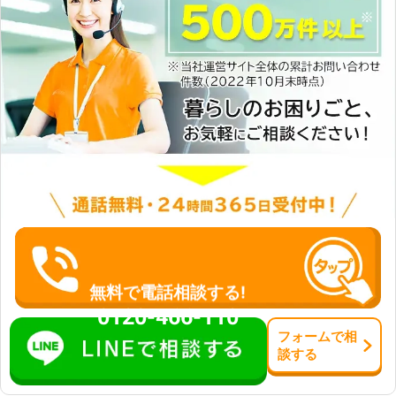
のトラブルに迅速に解決して、車を走
らせることが可能です。お客様がすぐ
にでも運転ができる状況になるように
努めさせていただきますので、車のバ
ッテリーが上がった時はぜひ弊社をご
利用くださいませ。
無料で電話相談する!
0120-466-110
フォーム
で
相
談
する