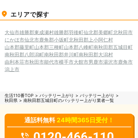
エリアで探す
大仙市
雄勝郡東成瀬村
雄勝郡羽後町
仙北郡美郷町
北秋田市
にかほ市
仙北市
鹿角郡小坂町
北秋田郡上小阿仁村
山本郡藤里町
山本郡三種町
山本郡八峰町
南秋田郡五城目町
南秋田郡八郎潟町
南秋田郡井川町
南秋田郡大潟村
由利本荘市
秋田市
能代市
横手市
大館市
男鹿市
湯沢市
鹿角市
潟上市
生活110番TOP
バッテリー上がり
バッテリー上がり
秋田県
南秋田郡五城目町のバッテリー上がり業者一覧
通話料無料
24時間365日受付！
0120-466-110