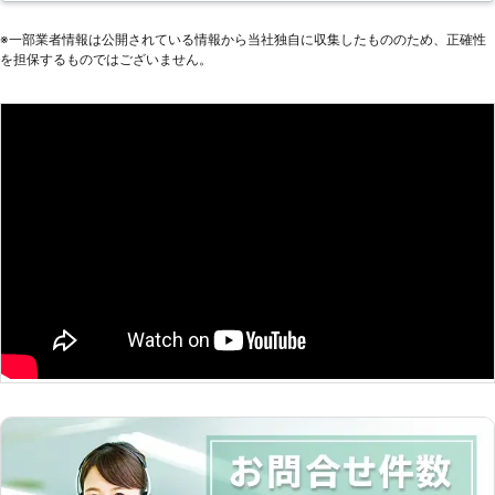
ってしまうと、車は動かなくなりま
す。 またエンジンだけではなくカー
※⼀部業者情報は公開されている情報から当社独⾃に収集したもののため、正確性
を担保するものではございません。
ナビやオーディオといった、電気を利
用する電装部品もバッテリー切れによ
って動かなくなってしまいます。
●24時間365日で対応可能！突然の事
態にも安心して作業を依頼することが
できます 車のバッテリーが上がって
しまったことに気づくのは、車を運転
しようとしたけれどうんともすんとも
動かないときです。実際に運転をしよ
うとしたその瞬間に気が付くので、時
間的に余裕がないことも多いでしょ
う。 そんなときこそ、弊社「株式会
社クイックキャット」の出番です！弊
社は、24時間365日対応していま
す。毎日いつでもお客様のご依頼に備
えて準備しているからこそ、お客様か
らご連絡があったときに迅速に駆けつ
けることができるのです。 また最短
30分で対応できるので、バッテリー