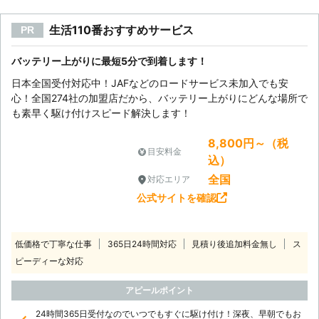
生活110番おすすめサービス
PR
バッテリー上がりに最短5分で到着します！
日本全国受付対応中！JAFなどのロードサービス未加入でも安
心！全国274社の加盟店だから、バッテリー上がりにどんな場所で
も素早く駆け付けスピード解決します！
8,800円～（税
目安料金
込）
全国
対応エリア
公式サイトを確認
低価格で丁寧な仕事
365日24時間対応
見積り後追加料金無し
ス
ピーディーな対応
アピールポイント
24時間365日受付なのでいつでもすぐに駆け付け！深夜、早朝でもお