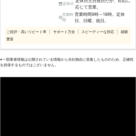
定休日土日祝日だが、対応に
します。そして、一度巣をつくると帰
定休日
います。 ●弊社は土日祝日や早朝の
応じて営業。
巣本能や縄張り意識によりその場所に
時間帯に対応！お客様の都合に合わせ
営業時間9時～18時。定休
営業時
しつこく執着して、簡単には出ていき
て伺います 「平日は仕事が忙しく
間
日、日曜、祝日。
ません。また、長期間滞在することに
て、業者に鳩駆除の依頼ができない」
なるので大量の糞や騒音などの被害が
「日曜日に鳩駆除業者に電話しても定
ご好評・高いリピート率
サポート万全
スピーディーな対応
経験
大きくなります。ハトの糞は健康被害
休日で繋がらない」 弊社はそのよう
豊富
を引き起こすこともあるので早めの対
なお客様のために、土日祝や早朝の時
処が必要です。 もし、ハトについて
間帯にも対応しております。 そのた
何かお困りのことがございましたら、
め、お客様の都合に合わせて柔軟に対
※⼀部業者情報は公開されている情報から当社独⾃に収集したもののため、正確性
弊社にお任せください。鳥類の食物連
応することが可能です。もしも自宅の
を担保するものではございません。
鎖の頂点に立つ鷹による伝統の技でハ
ベランダに鳩が住みついてお悩みのと
トを駆除します。環境にも優しい方法
きは、弊社までご相談ください。 ●
です。
お客様のお悩みに合わせた対策で鳩を
追い払うことができます お客様の中
には、鳩の糞被害やベランダに住み着
いた鳩などのお悩みで頭を抱えている
方も多いのではないでしょうか。弊社
はお客様のお悩みに合った対策方法で
鳩を追い払うことができます。 鳩を
追い払う方法につきましては、下記を
ご覧ください。 ＜鳩対策＞ 詳しい鳩