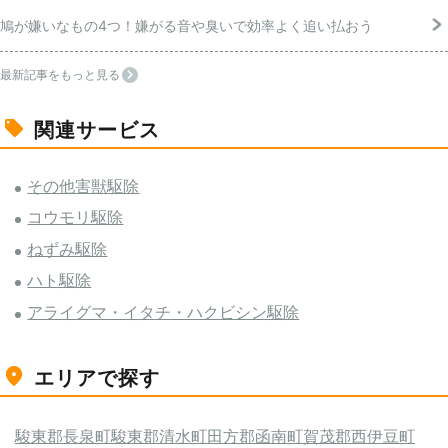
鳩が嫌いなもの4つ！嫌がる音や臭いで効率よく追い払おう
最新記事をもっと見る
関連サービス
その他害獣駆除
コウモリ駆除
ねずみ駆除
ハト駆除
アライグマ・イタチ・ハクビシン駆除
エリアで探す
駿東郡長泉町
駿東郡清水町
田方郡函南町
賀茂郡西伊豆町