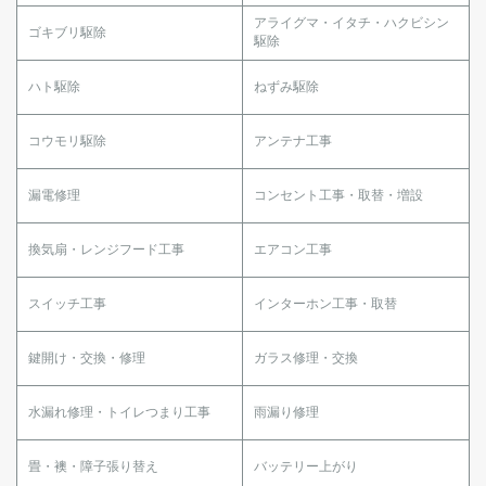
アライグマ・イタチ・ハクビシン
ゴキブリ駆除
駆除
ハト駆除
ねずみ駆除
コウモリ駆除
アンテナ工事
漏電修理
コンセント工事・取替・増設
換気扇・レンジフード工事
エアコン工事
スイッチ工事
インターホン工事・取替
鍵開け・交換・修理
ガラス修理・交換
水漏れ修理・トイレつまり工事
雨漏り修理
畳・襖・障子張り替え
バッテリー上がり