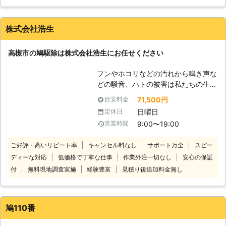
策方法がわからないので業者に連絡しました。業者さんはお昼
味します。元々は農業における病害虫
事で近隣にも菌をまき散らしてしまい
過ぎに来ました。家の外を見てもらい、鳩を確認してもらいま
の抑制についての言葉でしたが、現在
ます。 このような被害をもたらすハ
した。その後業者さんは、鳩の糞の掃除と、鳩が来ないように
はより幅広い分野で使用されている言
株式会社浩生
トですが、日中は誰も家に居ないお宅
する対策を行いました。2日後、鳩がやってくると嫌がって逃
葉です。 弊社での害虫・害獣駆除で
も多く、ハトの被害に気が付くまで時
げていくようになりました。これほどの効果があるとは思いま
も、この手法が採用されています。つ
間がかかってしまうケースが多いので
高槻市の鳩駆除は株式会社浩生にお任せください
せんでした。有難うございました。
まり、忌避剤といった化学的な対策だ
す。日環サービスでは、ハト駆除・ハ
けでなく、ネットを利用した物理的対
静岡県
駿東郡長泉町
2016年10月16日
トの巣の撤去・清掃を行い、その被害
フンやホコリなどの汚れから鳴き声な
策や、天敵（の模型など）を利用した
が再発しないように対策をさせて頂き
どの騒音、ハトの被害は私たちの生活
生物的対策など総合的な方法で駆除を
ます。
に影響を与えますよね。「確実に効果
71,500円
目安料金
行うのです。まだまだ新しい手法のた
の出る鳩駆除を依頼したい」というと
め、私たちも勉強している最中です。
日曜日
定休日
きや、再発にうんざりしていて「アフ
しかしこの方法を完璧に身につけるこ
9:00〜19:00
営業時間
ターフォローのある鳩駆除業者を探し
とは、間違いなく新たな武器として皆
ている」といったとき、株式会社浩生
様の役に立つことでしょう。
ご好評・高いリピート率
キャンセル料なし
サポート万全
スピー
にお任せください！ 当店の鳩駆除の
ディーな対応
低価格で丁寧な仕事
作業外注一切なし
安心の保証
方法は確実な「追い出し」をおこなう
ことで、お客様が平穏な生活に戻れる
付
無料現地調査実施
経験豊富
見積り後追加料金無し
ようサポートしています。効き目抜群
な植物エキス配合の忌避剤の使用によ
り、現在棲みついているハトの追い出
鳩110番
しはもちろん、今後も近寄らないよう
に対策もできます。 施工後には3年の