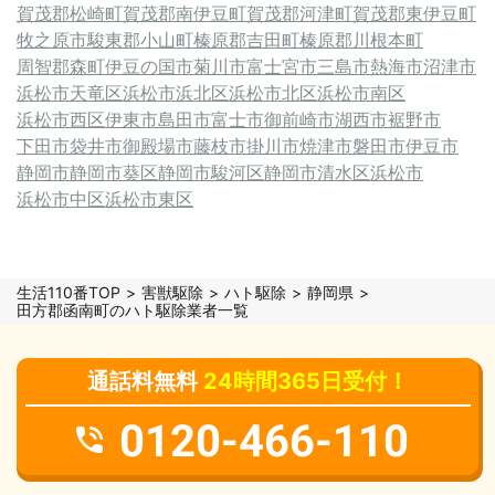
賀茂郡松崎町
賀茂郡南伊豆町
賀茂郡河津町
賀茂郡東伊豆町
牧之原市
駿東郡小山町
榛原郡吉田町
榛原郡川根本町
周智郡森町
伊豆の国市
菊川市
富士宮市
三島市
熱海市
沼津市
浜松市天竜区
浜松市浜北区
浜松市北区
浜松市南区
浜松市西区
伊東市
島田市
富士市
御前崎市
湖西市
裾野市
下田市
袋井市
御殿場市
藤枝市
掛川市
焼津市
磐田市
伊豆市
静岡市
静岡市葵区
静岡市駿河区
静岡市清水区
浜松市
浜松市中区
浜松市東区
生活110番TOP
害獣駆除
ハト駆除
静岡県
田方郡函南町のハト駆除業者一覧
通話料無料
24時間365日受付！
0120-466-110