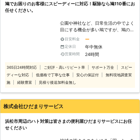
鳩でお困りのお客様にスピーディーに対応！駆除なら鳩110番にお
アフターフォローをつけているので、
任せください。
再発の不安がある方も再施工できるた
めご安心ください。ハトにお困りな
公園や神社など、日常生活の中でよく
ら、まずはご相談から承っています。
目にする機会が多い鳩ですが、鳩の被
害で困っているというお客様の声をよ
ー
目安料金
くお聞きします。 「ご自宅に巣を作
年中無休
定休日
られ完全に住み着いてしまった」「ベ
24時間
営業時間
ランダや駐車場に大量の鳩の糞が…」
「業者に依頼して駆除してもらったけ
365日24時間対応
ご好評・高いリピート率
サポート万全
スピー
ど、また戻ってきた」など。 このよ
ディーな対応
低価格で丁寧な仕事
安心の保証付
無料現地調査実
うな鳩に関して、お困りお悩みのお客
様もいるかと思います。 鳩110番に加
施
経験豊富
見積り後追加料金無し
盟している専門業者では、その鳩被害
に合わせて適切な方法をお客様にご提
案いたします。 お電話一本でのスピ
株式会社ひだまりサービス
ード解決を心掛けておりますので、お
困り・お悩みの際は、お気軽にご相談
浜松市周辺のハト対策は皆さまの便利屋ひだまりサービスにお任
ください。 【鳩駆除の法律につい
せください
て】 鳩の駆除をご自身で行った場
合、鳥獣保護法に違反してしまうこと