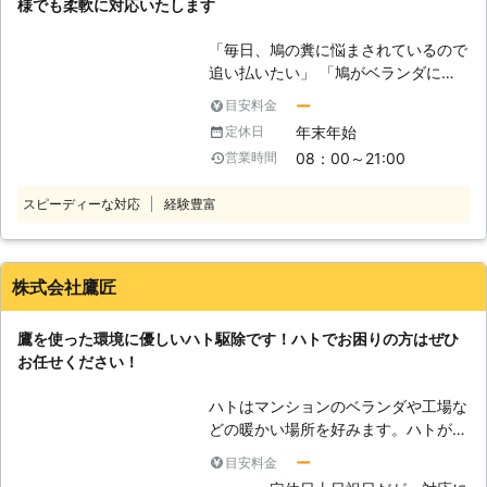
様でも柔軟に対応いたします
れは感染症の原因となるということで
す。ハトの糞には多くの細菌やウイル
「毎日、鳩の糞に悩まされているので
スが含まれており、それを吸い込むこ
追い払いたい」 「鳩がベランダに出
とで健康被害をもたらすことがありま
没して鬱陶しいので駆除したい」
ー
目安料金
す。糞は風に運ばれて周辺に飛散しま
「自宅の窓付近に鳩の巣があるので除
すので、住人だけでなく地域としての
年末年始
定休日
去したい」 上記のように鳩に関する
問題ともなります。もちろん、ハトの
08：00～21:00
営業時間
ことでお悩みではありませんか。 し
巣にもその危険性がありダニなどが住
かし、鳩を自分で駆除しようとすると
宅に移ってしまうこともあります。こ
スピーディーな対応
経験豊富
鳥獣保護法によって、罰せられる恐れ
のような被害をもたらすハトから、皆
があります。 鳥獣保護法とは、鳥を
さまをお守りしますのでぜひひだまり
守るための法律です。その法律に違反
サービスをご利用ください。
すると1年以下の懲役または50万円の
株式会社鷹匠
罰金が科せられるおそれがあります。
「鳩は鳥獣保護法によって守られてい
鷹を使った環境に優しいハト駆除です！ハトでお困りの方はぜひ
るので、どうしたらいいのか……」 そ
お任せください！
んなときこそ、鳩駆除業者「提箸工
業」にお任せください。弊社は、静岡
ハトはマンションのベランダや工場な
県や神奈川県を中心としたお住いのお
どの暖かい場所を好みます。ハトが安
客様から鳩駆除のご依頼を多くいただ
心して棲みつくようになると、巣をつ
いております。 【提箸工業の魅力】
ー
目安料金
くって場所によっては年に何度も繁殖
弊社にはお客様に選ばれる理由がござ