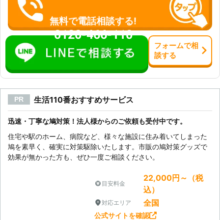
無料で電話相談する!
0120-466-110
フォーム
で
相
談
する
生活110番おすすめサービス
PR
迅速・丁寧な鳩対策！法人様からのご依頼も受付中です。
住宅や駅のホーム、病院など、様々な施設に住み着いてしまった
鳩を素早く、確実に対策駆除いたします。市販の鳩対策グッズで
効果が無かった方も、ぜひ一度ご相談ください。
22,000円～（税
目安料金
込）
全国
対応エリア
公式サイトを確認