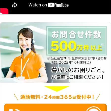
対策の内容は下記の通りです。 ▼忌
避剤の設置 忌避剤には鳩が嫌う臭い
があるため、追い払うことができま
す。 ▼剣山設置 鳩を寄せ付けないよ
うに針を設置します。 ▼ネット取付
ネットを張ることで鳩の侵入を防ぐこ
とができます。 お客様のお悩みに合
わせて、上記の対策で鳩を追い払うこ
とができます。施工後は、鳩から受け
るストレスから解放されるので、ぜひ
とも弊社に鳩対策をお任せください。