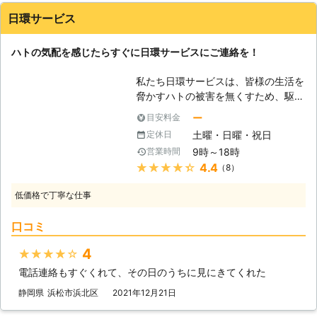
日環サービス
ハトの気配を感じたらすぐに日環サービスにご連絡を！
私たち日環サービスは、皆様の生活を
脅かすハトの被害を無くすため、駆除
や防除施工を承っております。近年、
ー
目安料金
ハトの糞や営巣による汚損、足音や鳴
土曜・日曜・祝日
定休日
き声による騒音などでお困りのお客様
9時～18時
営業時間
は非常に増えています。ハトは平和の
★★★★★
4.4
（8）
象徴ともされていますが、その被害は
決して油断できないものなのです。ハ
低価格で丁寧な仕事
トの鳴き声がやけに聞こえる、巣はな
いようだが、ベランダにとまっている
口コミ
のを見かける、という段階ではまだ駆
除まで考えられない方が多いです。で
4
★★★★★
すが、この段階で日環サービスにぜひ
電話連絡もすぐくれて、その日のうちに見にきてくれた
ご相談いただきたいと思います。確実
にハトはその場所狙っているからで
静岡県
浜松市浜北区
2021年12月21日
す。 【ハトはこんな性質がありま