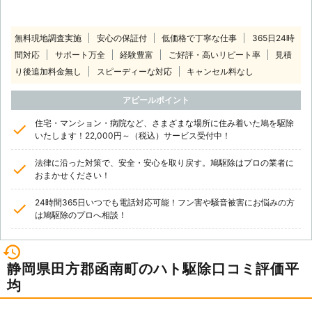
無料現地調査実施
安心の保証付
低価格で丁寧な仕事
365日24時
間対応
サポート万全
経験豊富
ご好評・高いリピート率
見積
り後追加料金無し
スピーディーな対応
キャンセル料なし
アピールポイント
住宅・マンション・病院など、さまざまな場所に住み着いた鳩を駆除
いたします！22,000円～（税込）サービス受付中！
法律に沿った対策で、安全・安心を取り戻す。鳩駆除はプロの業者に
おまかせください！
24時間365日いつでも電話対応可能！フン害や騒音被害にお悩みの方
は鳩駆除のプロへ相談！
静岡県田方郡函南町のハト駆除口コミ評価平
均