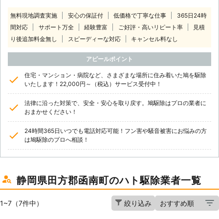
無料現地調査実施
安心の保証付
低価格で丁寧な仕事
365日24時
間対応
サポート万全
経験豊富
ご好評・高いリピート率
見積
り後追加料金無し
スピーディーな対応
キャンセル料なし
アピールポイント
住宅・マンション・病院など、さまざまな場所に住み着いた鳩を駆除
いたします！22,000円～（税込）サービス受付中！
法律に沿った対策で、安全・安心を取り戻す。鳩駆除はプロの業者に
おまかせください！
24時間365日いつでも電話対応可能！フン害や騒音被害にお悩みの方
は鳩駆除のプロへ相談！
静岡県田方郡函南町のハト駆除業者一覧
1~7（7件中）
絞り込み