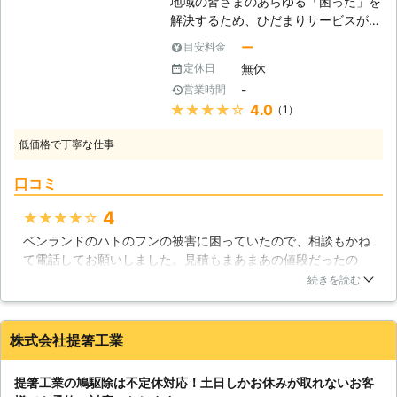
地域の皆さまのあらゆる「困った」を
があります。 ・ドバトの狩猟禁止。
解決するため、ひだまりサービスが全
キジバトは狩猟期間内であれば1日10
力を尽くします！街中でも郊外でも非
羽まで捕獲可能。 ・意図的に衰弱さ
ー
目安料金
常にひんぱんに目にする動物、ハトは
せる行為や、過度な威嚇によって鳩の
無休
定休日
カラスと並んで私たちの生活に密着し
生命を脅かす行為の禁止。(箒で追い
-
営業時間
て生きています。カラスのように生ゴ
払う等) ・卵や巣を採取、移動させる
★★★★★
4.0
（1）
ミを漁るということはありませんが、
行為の禁止こういった駆除行為を勝手
ベランダなどに住み着くことにより
に行った場合、「1年以下の懲役又は
低価格で丁寧な仕事
様々な被害をもたらします。ひだまり
100万円以下の罰金」が課されること
サービスではハトにお困りのお客様の
もあります。 そのため安易に鳩を撃
口コミ
もとへ駆けつけ、迅速にハトの防止施
退しようとするのは危険です。 どう
工を行います。 【ハトは気に入った
しても鳩を何とかしたいという際は、
4
★★★★★
場所に戻ってきます】 ハトは自分の
専門の業者にお任せください。 鳩110
ベンランドのハトのフンの被害に困っていたので、相談もかね
糞のある場所に、繰り返し糞を落とし
番は、日本全国に数多くの加盟店が提
て電話してお願いしました。見積もまあまあの値段だったの
ていきます。また、1日の中で周回す
携していますので、安心してお任せ出
で、主人に了解を得てここに決めました。見積もはやかったの
るルートを決めていて、そこに含まれ
続きを読む
来ます。 もちろん、24時間365日対
で、よかったです。当日もいろいろ状況をみもらい作業しても
ている場所にはかなりの執着を持って
応ですので、鳩被害でお困りのことが
らいました。匂いも綺麗になってとてもよかったのですが、少
止まろうとします。そのためその場所
ありましたらいつでもご相談を！ 無
しスタッフの方が不愛想だったので、もうちょっと元気に挨拶
には非常に多くの糞が落とされ、蓄積
料現地調査後にプロが即日解決いたし
株式会社提箸工業
してくれればいいかなと思いました。また、その後もハトが何
されていくのです。糞は落ちにくく掃
ます。
度かきたので、相談で電話しました。
除が大変ですが、汚れるという以外に
提箸工業の鳩駆除は不定休対応！土日しかお休みが取れないお客
も衛生的に大きな問題があります。そ
静岡県
浜松市南区
2016年12月14日