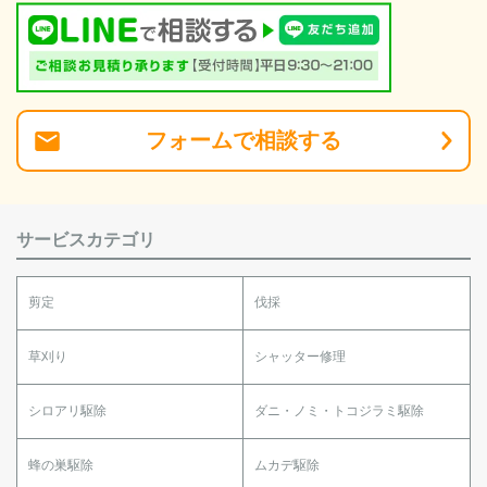
フォーム
で
相談
する
サービスカテゴリ
剪定
伐採
草刈り
シャッター修理
シロアリ駆除
ダニ・ノミ・トコジラミ駆除
蜂の巣駆除
ムカデ駆除