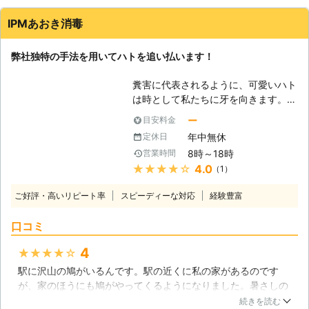
す】 日本で一般的によく見かけるの
は、ドバトという種類です。都市化し
IPMあおき消毒
てきた私たち人間の暮らしに適応し
て、繁殖を続けています。自然の中で
弊社独特の手法を用いてハトを追い払います！
は岸壁などを好んで巣を作りますが、
市街地ではベランダ、工場の鉄骨、ビ
糞害に代表されるように、可愛いハト
ルの屋上などあらゆる場所に巣を作り
は時として私たちに牙を向きます。し
ます。ハトは非常に帰巣本能が強い動
かし多くの人は対策がわからず、見て
物で、一度巣を作るとその場所に強い
ー
目安料金
みぬ振りをしているのではないでしょ
執着を持ちます。例え巣を撤去しても
年中無休
定休日
うか。しかしそれは、ハトにとっては
においなどで元の場所に再び巣を作ろ
8時～18時
営業時間
好都合。滞在時間は延びていき、最終
うとします。 【ハトの被害につい
★★★★★
4.0
（1）
的には巣を作って卵まで産んでしまう
て】 ハトは巣の中で排泄し、その量
でしょう。そうなってはほとんど手遅
も多い事から大量に堆積していきま
ご好評・高いリピート率
スピーディーな対応
経験豊富
れです。 そうなってしまう前に、私
す。何度もヒナが巣立ったような巣は
たちにご相談ください。IPMあおき消
驚くほど大きなものになっている事も
口コミ
毒は、害虫・害獣駆除のプロフェッシ
あります。糞はその場所にこびりつ
ョナルです。もちろんハトにも対応し
き、清掃は非常に大変な作業です。工
4
★★★★★
ていますので、まずは一度ご相談くだ
場の鉄骨などの巣を長期間放置する
駅に沢山の鳩がいるんです。駅の近くに私の家があるのです
さい。 【IPMとは？】 弊社の社名に
と、金属の腐食が起こりますので危険
が、家のほうにも鳩がやってくるようになりました。暑さしの
も用いられている「IPM」という単
な状態となります。また、糞には病原
ぎだと思いますが、屋根の下にまで来るので困っています。対
語。これは「総合的病害虫管理」を意
続きを読む
菌が含まれており、風などで飛散する