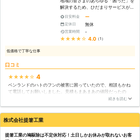
地域の皆さまのあらゆる「困った」を
があります。 ・ドバトの狩猟禁止。
解決するため、ひだまりサービスが全
キジバトは狩猟期間内であれば1日10
力を尽くします！街中でも郊外でも非
羽まで捕獲可能。 ・意図的に衰弱さ
ー
目安料金
常にひんぱんに目にする動物、ハトは
せる行為や、過度な威嚇によって鳩の
無休
定休日
カラスと並んで私たちの生活に密着し
生命を脅かす行為の禁止。(箒で追い
-
営業時間
て生きています。カラスのように生ゴ
払う等) ・卵や巣を採取、移動させる
★★★★★
4.0
（1）
ミを漁るということはありませんが、
行為の禁止こういった駆除行為を勝手
ベランダなどに住み着くことにより
に行った場合、「1年以下の懲役又は
低価格で丁寧な仕事
様々な被害をもたらします。ひだまり
100万円以下の罰金」が課されること
サービスではハトにお困りのお客様の
もあります。 そのため安易に鳩を撃
口コミ
もとへ駆けつけ、迅速にハトの防止施
退しようとするのは危険です。 どう
工を行います。 【ハトは気に入った
しても鳩を何とかしたいという際は、
4
★★★★★
場所に戻ってきます】 ハトは自分の
専門の業者にお任せください。 鳩110
ベンランドのハトのフンの被害に困っていたので、相談もかね
糞のある場所に、繰り返し糞を落とし
番は、日本全国に数多くの加盟店が提
て電話してお願いしました。見積もまあまあの値段だったの
ていきます。また、1日の中で周回す
携していますので、安心してお任せ出
で、主人に了解を得てここに決めました。見積もはやかったの
るルートを決めていて、そこに含まれ
続きを読む
来ます。 もちろん、24時間365日対
で、よかったです。当日もいろいろ状況をみもらい作業しても
ている場所にはかなりの執着を持って
応ですので、鳩被害でお困りのことが
らいました。匂いも綺麗になってとてもよかったのですが、少
止まろうとします。そのためその場所
ありましたらいつでもご相談を！ 無
しスタッフの方が不愛想だったので、もうちょっと元気に挨拶
には非常に多くの糞が落とされ、蓄積
料現地調査後にプロが即日解決いたし
株式会社提箸工業
してくれればいいかなと思いました。また、その後もハトが何
されていくのです。糞は落ちにくく掃
ます。
度かきたので、相談で電話しました。
除が大変ですが、汚れるという以外に
提箸工業の鳩駆除は不定休対応！土日しかお休みが取れないお客
も衛生的に大きな問題があります。そ
静岡県
浜松市南区
2016年12月14日