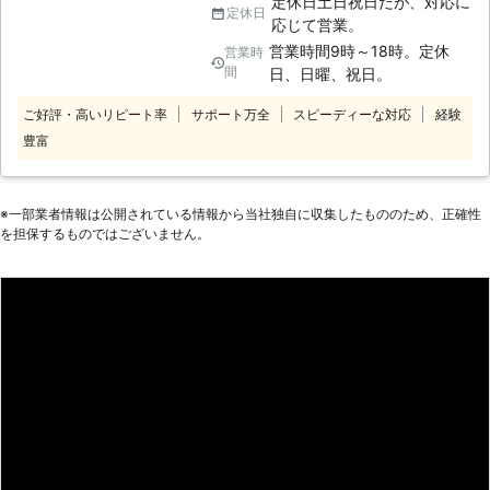
定休日土日祝日だが、対応に
します。そして、一度巣をつくると帰
定休日
います。 ●弊社は土日祝日や早朝の
応じて営業。
巣本能や縄張り意識によりその場所に
時間帯に対応！お客様の都合に合わせ
営業時間9時～18時。定休
営業時
しつこく執着して、簡単には出ていき
て伺います 「平日は仕事が忙しく
間
日、日曜、祝日。
ません。また、長期間滞在することに
て、業者に鳩駆除の依頼ができない」
なるので大量の糞や騒音などの被害が
「日曜日に鳩駆除業者に電話しても定
ご好評・高いリピート率
サポート万全
スピーディーな対応
経験
大きくなります。ハトの糞は健康被害
休日で繋がらない」 弊社はそのよう
豊富
を引き起こすこともあるので早めの対
なお客様のために、土日祝や早朝の時
処が必要です。 もし、ハトについて
間帯にも対応しております。 そのた
何かお困りのことがございましたら、
め、お客様の都合に合わせて柔軟に対
※⼀部業者情報は公開されている情報から当社独⾃に収集したもののため、正確性
弊社にお任せください。鳥類の食物連
応することが可能です。もしも自宅の
を担保するものではございません。
鎖の頂点に立つ鷹による伝統の技でハ
ベランダに鳩が住みついてお悩みのと
トを駆除します。環境にも優しい方法
きは、弊社までご相談ください。 ●
です。
お客様のお悩みに合わせた対策で鳩を
追い払うことができます お客様の中
には、鳩の糞被害やベランダに住み着
いた鳩などのお悩みで頭を抱えている
方も多いのではないでしょうか。弊社
はお客様のお悩みに合った対策方法で
鳩を追い払うことができます。 鳩を
追い払う方法につきましては、下記を
ご覧ください。 ＜鳩対策＞ 詳しい鳩