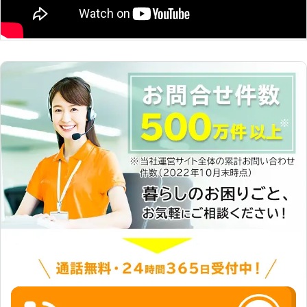
対策の内容は下記の通りです。 ▼忌
避剤の設置 忌避剤には鳩が嫌う臭い
があるため、追い払うことができま
す。 ▼剣山設置 鳩を寄せ付けないよ
うに針を設置します。 ▼ネット取付
ネットを張ることで鳩の侵入を防ぐこ
とができます。 お客様のお悩みに合
わせて、上記の対策で鳩を追い払うこ
とができます。施工後は、鳩から受け
るストレスから解放されるので、ぜひ
とも弊社に鳩対策をお任せください。