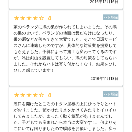
2016年12月16日
★★★★★
4
ハト駆除
家のベランダに鳩の巣が作られてしまいました。その鳩
の巣のせいで、ベランダの地面は糞だらけになったり、
巣の屑などが落ちてきて大変でした。そこで日環サービ
スさんに連絡したのですが、具体的な対策案を提案して
もらえました。予算によって施工も変わってくるのです
が、私は剣山を設置してもらい、鳩の対策をしてもらい
ました。それからハトは寄り付かなくなり、効果をひし
ひしと感じています！
2016年11月18日
★★★★★
4
ハト駆除
裏口を開けたところのトタン屋根の上にひっそりとハト
がおりました。驚かせたり水をかけてみたりとイロイロ
してみましたが、まったく動く気配がありませんでし
た。子どもでも産まれたら本当に大変ですし、何よりそ
こにいては困りましたので駆除をお願いしました。戻っ