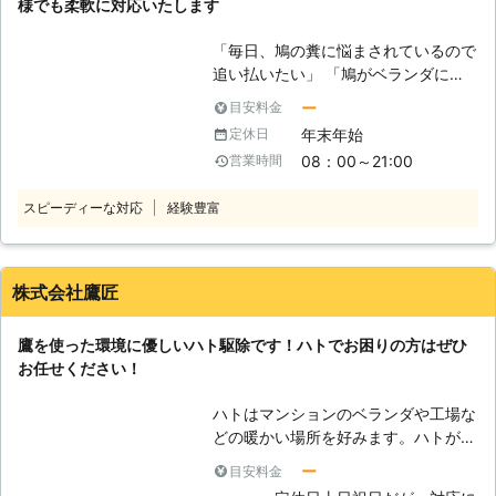
様でも柔軟に対応いたします
れは感染症の原因となるということで
す。ハトの糞には多くの細菌やウイル
「毎日、鳩の糞に悩まされているので
スが含まれており、それを吸い込むこ
追い払いたい」 「鳩がベランダに出
とで健康被害をもたらすことがありま
没して鬱陶しいので駆除したい」
ー
目安料金
す。糞は風に運ばれて周辺に飛散しま
「自宅の窓付近に鳩の巣があるので除
すので、住人だけでなく地域としての
年末年始
定休日
去したい」 上記のように鳩に関する
問題ともなります。もちろん、ハトの
08：00～21:00
営業時間
ことでお悩みではありませんか。 し
巣にもその危険性がありダニなどが住
かし、鳩を自分で駆除しようとすると
宅に移ってしまうこともあります。こ
スピーディーな対応
経験豊富
鳥獣保護法によって、罰せられる恐れ
のような被害をもたらすハトから、皆
があります。 鳥獣保護法とは、鳥を
さまをお守りしますのでぜひひだまり
守るための法律です。その法律に違反
サービスをご利用ください。
すると1年以下の懲役または50万円の
株式会社鷹匠
罰金が科せられるおそれがあります。
「鳩は鳥獣保護法によって守られてい
鷹を使った環境に優しいハト駆除です！ハトでお困りの方はぜひ
るので、どうしたらいいのか……」 そ
お任せください！
んなときこそ、鳩駆除業者「提箸工
業」にお任せください。弊社は、静岡
ハトはマンションのベランダや工場な
県や神奈川県を中心としたお住いのお
どの暖かい場所を好みます。ハトが安
客様から鳩駆除のご依頼を多くいただ
心して棲みつくようになると、巣をつ
いております。 【提箸工業の魅力】
ー
目安料金
くって場所によっては年に何度も繁殖
弊社にはお客様に選ばれる理由がござ