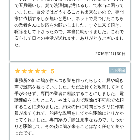
で五月蠅いし、糞で洗濯物は汚れるし、で本当に困って
いました。自分ではどうすることも出来ないので、専門
家に依頼するしか無いと思い、ネットで見つけたこちら
の業者さんに対応をお願いしました。すぐに来て頂き、
駆除をして下さったので、本当に助かりました。これで
安心して日々の生活が送れます。ありがとうございまし
た。
2016年11月30日
★★★★★
5
ハト駆除
事務所の軒に鳩が住みつき巣を作ったらしく、糞や鳴き
声で迷惑を被っていました。ただ近付くと攻撃してきて
手が出せず、専門の業者に相談することにしました。電
話連絡をしたところ、やはり自力で駆除は不可能で依頼
することに決めました。約束の日に時間ピッタリに作業
員が来てくれて、的確な説明をしてから駆除にとりかか
ってくれました。専門家の手際は見事なもので、しっか
りと駆除して、その後に鳩が来ることはなく任せて良か
ったです。