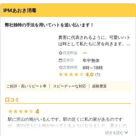
す】 日本で一般的によく見かけるの
は、ドバトという種類です。都市化し
IPMあおき消毒
てきた私たち人間の暮らしに適応し
て、繁殖を続けています。自然の中で
弊社独特の手法を用いてハトを追い払います！
は岸壁などを好んで巣を作りますが、
市街地ではベランダ、工場の鉄骨、ビ
糞害に代表されるように、可愛いハト
ルの屋上などあらゆる場所に巣を作り
は時として私たちに牙を向きます。し
ます。ハトは非常に帰巣本能が強い動
かし多くの人は対策がわからず、見て
物で、一度巣を作るとその場所に強い
ー
目安料金
みぬ振りをしているのではないでしょ
執着を持ちます。例え巣を撤去しても
年中無休
定休日
うか。しかしそれは、ハトにとっては
においなどで元の場所に再び巣を作ろ
8時～18時
営業時間
好都合。滞在時間は延びていき、最終
うとします。 【ハトの被害につい
★★★★★
4.0
（1）
的には巣を作って卵まで産んでしまう
て】 ハトは巣の中で排泄し、その量
でしょう。そうなってはほとんど手遅
も多い事から大量に堆積していきま
ご好評・高いリピート率
スピーディーな対応
経験豊富
れです。 そうなってしまう前に、私
す。何度もヒナが巣立ったような巣は
たちにご相談ください。IPMあおき消
驚くほど大きなものになっている事も
口コミ
毒は、害虫・害獣駆除のプロフェッシ
あります。糞はその場所にこびりつ
ョナルです。もちろんハトにも対応し
き、清掃は非常に大変な作業です。工
4
★★★★★
ていますので、まずは一度ご相談くだ
場の鉄骨などの巣を長期間放置する
駅に沢山の鳩がいるんです。駅の近くに私の家があるのです
さい。 【IPMとは？】 弊社の社名に
と、金属の腐食が起こりますので危険
が、家のほうにも鳩がやってくるようになりました。暑さしの
も用いられている「IPM」という単
な状態となります。また、糞には病原
ぎだと思いますが、屋根の下にまで来るので困っています。対
語。これは「総合的病害虫管理」を意
続きを読む
菌が含まれており、風などで飛散する