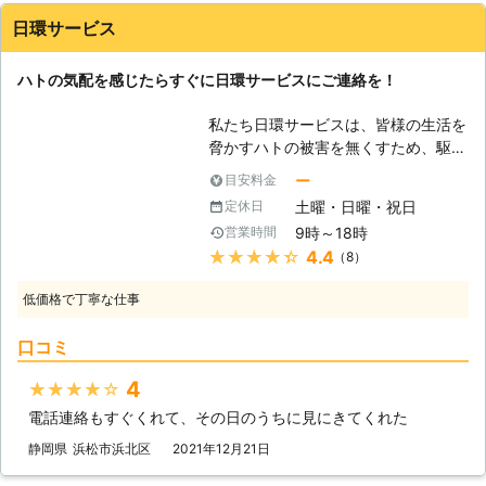
日環サービス
ハトの気配を感じたらすぐに日環サービスにご連絡を！
私たち日環サービスは、皆様の生活を
脅かすハトの被害を無くすため、駆除
や防除施工を承っております。近年、
ー
目安料金
ハトの糞や営巣による汚損、足音や鳴
土曜・日曜・祝日
定休日
き声による騒音などでお困りのお客様
9時～18時
営業時間
は非常に増えています。ハトは平和の
★★★★★
4.4
（8）
象徴ともされていますが、その被害は
決して油断できないものなのです。ハ
低価格で丁寧な仕事
トの鳴き声がやけに聞こえる、巣はな
いようだが、ベランダにとまっている
口コミ
のを見かける、という段階ではまだ駆
除まで考えられない方が多いです。で
4
★★★★★
すが、この段階で日環サービスにぜひ
電話連絡もすぐくれて、その日のうちに見にきてくれた
ご相談いただきたいと思います。確実
にハトはその場所狙っているからで
静岡県
浜松市浜北区
2021年12月21日
す。 【ハトはこんな性質がありま