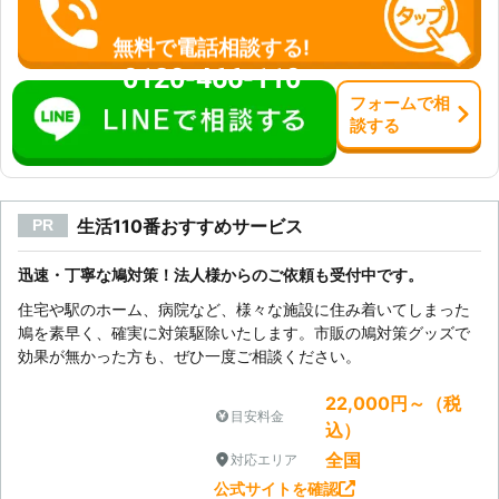
無料で電話相談する!
0120-466-110
フォーム
で
相
談
する
生活110番おすすめサービス
PR
迅速・丁寧な鳩対策！法人様からのご依頼も受付中です。
住宅や駅のホーム、病院など、様々な施設に住み着いてしまった
鳩を素早く、確実に対策駆除いたします。市販の鳩対策グッズで
効果が無かった方も、ぜひ一度ご相談ください。
22,000円～（税
目安料金
込）
全国
対応エリア
公式サイトを確認