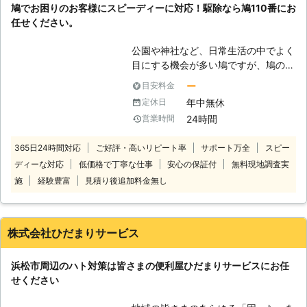
鳩でお困りのお客様にスピーディーに対応！駆除なら鳩110番にお
アフターフォローをつけているので、
任せください。
再発の不安がある方も再施工できるた
めご安心ください。ハトにお困りな
公園や神社など、日常生活の中でよく
ら、まずはご相談から承っています。
目にする機会が多い鳩ですが、鳩の被
害で困っているというお客様の声をよ
ー
目安料金
くお聞きします。 「ご自宅に巣を作
年中無休
定休日
られ完全に住み着いてしまった」「ベ
24時間
営業時間
ランダや駐車場に大量の鳩の糞が…」
「業者に依頼して駆除してもらったけ
365日24時間対応
ご好評・高いリピート率
サポート万全
スピー
ど、また戻ってきた」など。 このよ
ディーな対応
低価格で丁寧な仕事
安心の保証付
無料現地調査実
うな鳩に関して、お困りお悩みのお客
様もいるかと思います。 鳩110番に加
施
経験豊富
見積り後追加料金無し
盟している専門業者では、その鳩被害
に合わせて適切な方法をお客様にご提
案いたします。 お電話一本でのスピ
株式会社ひだまりサービス
ード解決を心掛けておりますので、お
困り・お悩みの際は、お気軽にご相談
浜松市周辺のハト対策は皆さまの便利屋ひだまりサービスにお任
ください。 【鳩駆除の法律につい
せください
て】 鳩の駆除をご自身で行った場
合、鳥獣保護法に違反してしまうこと