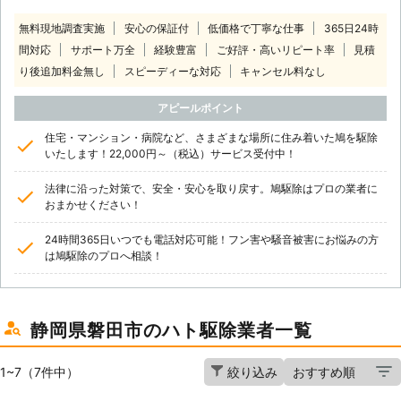
無料現地調査実施
安心の保証付
低価格で丁寧な仕事
365日24時
間対応
サポート万全
経験豊富
ご好評・高いリピート率
見積
り後追加料金無し
スピーディーな対応
キャンセル料なし
アピールポイント
住宅・マンション・病院など、さまざまな場所に住み着いた鳩を駆除
いたします！22,000円～（税込）サービス受付中！
法律に沿った対策で、安全・安心を取り戻す。鳩駆除はプロの業者に
おまかせください！
24時間365日いつでも電話対応可能！フン害や騒音被害にお悩みの方
は鳩駆除のプロへ相談！
静岡県磐田市のハト駆除業者一覧
1~7（7件中）
絞り込み