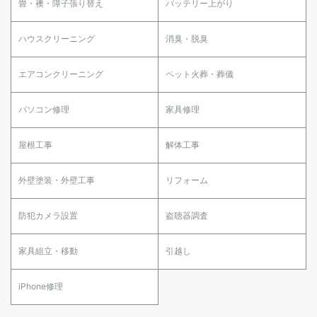
畳・襖・障子張り替え
バッテリー上がり
ハウスクリーニング
消臭・脱臭
エアコンクリーニング
ペット火葬・葬儀
パソコン修理
家具修理
屋根工事
解体工事
外壁塗装・外壁工事
リフォーム
防犯カメラ設置
盗聴器調査
家具組立・移動
引越し
iPhone修理