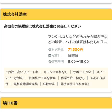
策方法がわからないので業者に連絡しました。業者さんはお昼
味します。元々は農業における病害虫
事で近隣にも菌をまき散らしてしまい
過ぎに来ました。家の外を見てもらい、鳩を確認してもらいま
の抑制についての言葉でしたが、現在
ます。 このような被害をもたらすハ
した。その後業者さんは、鳩の糞の掃除と、鳩が来ないように
はより幅広い分野で使用されている言
株式会社浩生
トですが、日中は誰も家に居ないお宅
する対策を行いました。2日後、鳩がやってくると嫌がって逃
葉です。 弊社での害虫・害獣駆除で
も多く、ハトの被害に気が付くまで時
げていくようになりました。これほどの効果があるとは思いま
も、この手法が採用されています。つ
間がかかってしまうケースが多いので
高槻市の鳩駆除は株式会社浩生にお任せください
せんでした。有難うございました。
まり、忌避剤といった化学的な対策だ
す。日環サービスでは、ハト駆除・ハ
けでなく、ネットを利用した物理的対
静岡県
駿東郡長泉町
2016年10月16日
トの巣の撤去・清掃を行い、その被害
フンやホコリなどの汚れから鳴き声な
策や、天敵（の模型など）を利用した
が再発しないように対策をさせて頂き
どの騒音、ハトの被害は私たちの生活
生物的対策など総合的な方法で駆除を
ます。
に影響を与えますよね。「確実に効果
71,500円
目安料金
行うのです。まだまだ新しい手法のた
の出る鳩駆除を依頼したい」というと
め、私たちも勉強している最中です。
日曜日
定休日
きや、再発にうんざりしていて「アフ
しかしこの方法を完璧に身につけるこ
9:00〜19:00
営業時間
ターフォローのある鳩駆除業者を探し
とは、間違いなく新たな武器として皆
ている」といったとき、株式会社浩生
様の役に立つことでしょう。
ご好評・高いリピート率
キャンセル料なし
サポート万全
スピー
にお任せください！ 当店の鳩駆除の
ディーな対応
低価格で丁寧な仕事
作業外注一切なし
安心の保証
方法は確実な「追い出し」をおこなう
ことで、お客様が平穏な生活に戻れる
付
無料現地調査実施
経験豊富
見積り後追加料金無し
ようサポートしています。効き目抜群
な植物エキス配合の忌避剤の使用によ
り、現在棲みついているハトの追い出
鳩110番
しはもちろん、今後も近寄らないよう
に対策もできます。 施工後には3年の