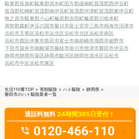
駿東郡長泉町
駿東郡清水町
田方郡函南町
賀茂郡西伊豆町
賀茂郡松崎町
賀茂郡南伊豆町
賀茂郡河津町
賀茂郡東伊豆町
牧之原市
駿東郡小山町
榛原郡吉田町
榛原郡川根本町
周智郡森町
伊豆の国市
菊川市
富士宮市
三島市
熱海市
沼津市
浜松市天竜区
浜松市浜北区
浜松市北区
浜松市南区
浜松市西区
伊東市
島田市
富士市
御前崎市
湖西市
裾野市
下田市
袋井市
御殿場市
藤枝市
掛川市
焼津市
磐田市
伊豆市
静岡市
静岡市葵区
静岡市駿河区
静岡市清水区
浜松市
浜松市中区
浜松市東区
生活110番TOP
害獣駆除
ハト駆除
静岡県
磐田市のハト駆除業者一覧
通話料無料
24時間365日受付！
0120-466-110