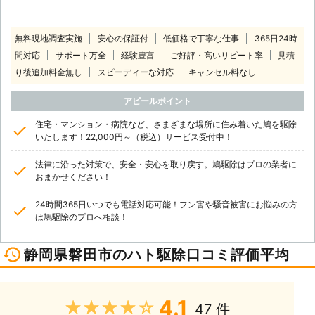
無料現地調査実施
安心の保証付
低価格で丁寧な仕事
365日24時
間対応
サポート万全
経験豊富
ご好評・高いリピート率
見積
り後追加料金無し
スピーディーな対応
キャンセル料なし
アピールポイント
住宅・マンション・病院など、さまざまな場所に住み着いた鳩を駆除
いたします！22,000円～（税込）サービス受付中！
法律に沿った対策で、安全・安心を取り戻す。鳩駆除はプロの業者に
おまかせください！
24時間365日いつでも電話対応可能！フン害や騒音被害にお悩みの方
は鳩駆除のプロへ相談！
静岡県磐田市のハト駆除口コミ評価平均
4.1
★★★★★
47 件