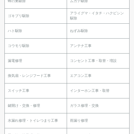
蜂の巣駆除
ムカデ駆除
アライグマ・イタチ・ハクビシン
ゴキブリ駆除
駆除
ハト駆除
ねずみ駆除
コウモリ駆除
アンテナ工事
漏電修理
コンセント工事・取替・増設
換気扇・レンジフード工事
エアコン工事
スイッチ工事
インターホン工事・取替
鍵開け・交換・修理
ガラス修理・交換
水漏れ修理・トイレつまり工事
雨漏り修理