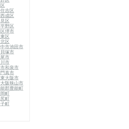
生野区
東区
市住吉区
市西成区
鶴見区
市平野区
央区
堺市
市東区
市北区
豊中市
池田市
市
貝塚市
八尾市
屋川市
東市
和泉市
市
門真市
市
東大阪市
市
大阪狭山市
豊能郡豊能町
忠岡町
田尻町
太子町