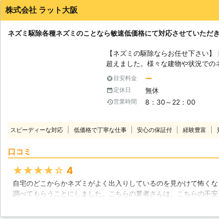
株式会社 ラット大阪
ネズミ駆除各種ネズミのことなら敏速低価格にて対応させていただ
【ネズミの駆除ならお任せ下さい】 当
超えました。様々な建物や状況での
てきたノウハウは、社員間で共有さ
ー
目安料金
今後も皆様からの増え続ける害虫、
無休
定休日
談を受け付けていきます。 当社の
8：30～22：00
営業時間
が出ているのかということを調べた
のでどんな場所に現れたネズミでも
【種類に応じた駆除を行ないます】
スピーディーな対応
低価格で丁寧な仕事
安心の保証付
経験豊富
ミなど、様々なネズミに対応をする
うに見えるネズミですが、生態はす
口コミ
が活発なクマネズミ、泳ぎが得意な
込むハツカネズミなど、対処法も少
★★★★★
4
阪では、ネズミの種類によって、適
自宅のどこからかネズミがよく出入りしているのを見かけて怖くな
ので、ネズミに関する困りごとは、
調べてもらうことにしました。こちらの業者さんは、こちらの不安
ご連絡を頂いた際には、お客様のお
な知識を持っているという点がすごく魅力的でしたのでお願いをす
で対応したいと思っていますので、
なって来てくれたスタッフさんはとても対応がよく、気持ちのいい
応えます。