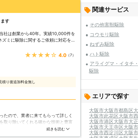
関連サービス
きます
その他害獣駆除
社は創業から40年。実績10,000件を
コウモリ駆除
ネズミに駆除に関するご依頼に対応をし
ねずみ駆除
れ、サービスの向上に役立っています。
害獣のご依頼に付いて、皆様からのご相
ハト駆除
★★★★★
4.0
（7）
自慢は、現地調査を行い、どこにネズミ
アライグマ・イタチ
上で、適切に駆除できるようにしている
駆除
、適切なネズミ駆除が出来ることです。
 クマネズミ、ドブネズミ、ハツカネズ
見積り後追加料金無し
ことが可能です。 大した違いが無いよ
こしずつ異なります。垂直方向への移動
エリアで探す
ドブネズミ、小さい体でどこにでも入り
しずつ変わってくるのです。 ラット大
大阪市
大阪市都島区
切な駆除方法を提案することができます
ったので、業者に来てもらって詳しく
大阪市此花区
大阪市
当社にお任せ頂きたいと考えています。
大阪市港区
大阪市大
を取り除いてくれる確かな技術と豊富
悩みを解決できるようスタッフ一同全力
大阪市天王寺区
大阪
ることにしました。そして作業当日に
続きを読む
お気軽にご連絡ください。皆様の期待に
大阪市西淀川区
大阪
やりとりをすることができました。不