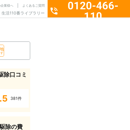
0120-466-
の企業様へ
よくあるご質問
110
生活110番ライブラリー
通話料無料・24時間365日受付
地
探す
駆除口コミ
.5
381件
駆除の費