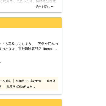
えなおそうと思ったり、気持ちは複雑
けください。また、飲食店や店舗に限ら
問に答えてくださり、納得してお願い
続きを読む
またお願いします。
っても再発してしまう」「死骸や汚れの
のときは、害獣駆除専門店Liberoにお
いたダニやノミの駆除やふん尿の清掃・
休
で不安な点もしっかり対応しますよ。
で、再発防止効果も期待できます！ねず
当店にお任せください。
ーな対応
低価格で丁寧な仕事
作業外
富
見積り後追加料金無し