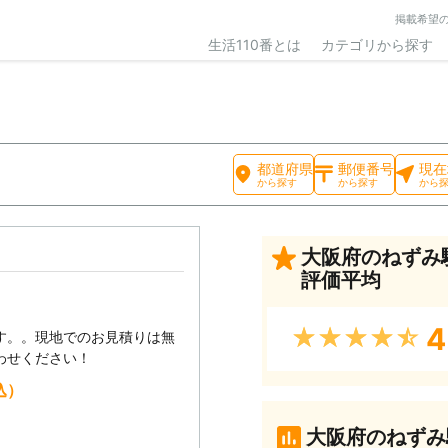
掲載希望
生活110番とは
カテゴリから探す
都道府県
郵便番号
現在
から探す
から探す
から
大阪府のねずみ
評価平均
4
★★★★★
す。。現地でのお見積りは無
わせください！
込）
大阪府のねずみ