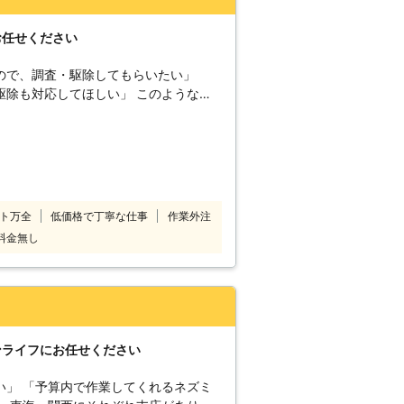
お任せください
ので、調査・駆除してもらいたい」
応してほしい」 このようなと
これまで大阪府を中心に関西・関東・中
駆除をおこなってきました。 ネズミが
れたり、糞尿による被害や病原菌の媒介
れる方も多いです。 当店ではそのよう
ど、状況に合った駆除方法で一匹残らず
ト万全
低価格で丁寧な仕事
作業外注
消毒、ノミやダニ駆除、清掃などオプシ
料金無し
。 ネズミ駆除業者をお探しなら、当店
ンライフにお任せください
い」 「予算内で作業してくれるネズミ