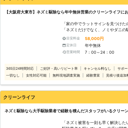
【大阪府大東市】ネズミ駆除なら年中無休営業のクリーンライフに
「家の中でラットサインを見つけた
「ネズミだけでなく、ノミやダニの駆除も対
きは、クリーンライフへ。 当店は
58,000円
目安料金
部の一部地域でお客様に害虫・害獣
年中無休
定休日
家に侵入すると家具や配線をかじら
7：00～24：00
営業時間
になったり、さまざまな被害にあわ
なネズミ被害でお困りの方に対応。 現地調査をしっかりとおこない、ネズ
ミの巣を特定し毒餌・粘着シートな
365日24時間対応
ご好評・高いリピート率
キャンセル料なし
サポー
駆除いたします。 駆除後の消臭・
一切なし
女性対応可能
無料現地調査実施
経験豊富
見積り後追加
ョン作業も責任もっておこないます
までご連絡ください。
クリーンライフ
ネズミ駆除なら大手駆除業者で経験を積んだスタッフがいるクリー
「ネズミ被害を一刻も早く解決した