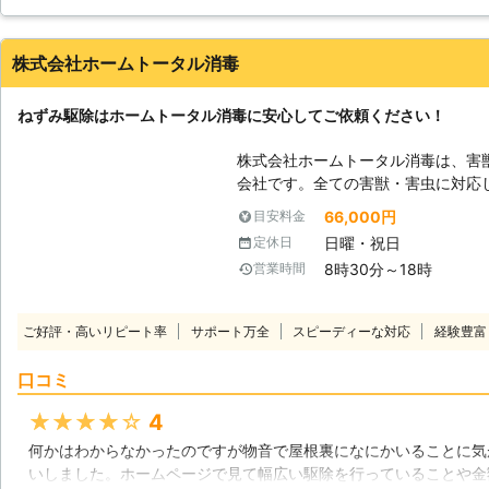
るのでしっかりと通り道などに仕掛けをおいてくれて翌日にはねず
がです。
株式会社ホームトータル消毒
大阪府
大阪市淀川区
2016年12月20日
ねずみ駆除はホームトータル消毒に安心してご依頼ください！
株式会社ホームトータル消毒は、害
会社です。全ての害獣・害虫に対応
いていても駆除対応が可能です。駆
66,000円
目安料金
ださい。 【ねずみの駆除方法】 ねずみの駆除方法にはいくつかの方法があ
日曜・祝日
定休日
ります。粘着トラップや捕鼠器、殺
8時30分～18時
営業時間
弊社でしっかりと調査を行い、適切
心してご依頼ください。ねずみの被
害などもあり、その被害内容な多岐
ご好評・高いリピート率
サポート万全
スピーディーな対応
経験豊富
前に弊社にねずみ駆除をおまかせください。 【ねずみ以外
さい】 弊社の駆除対応はねずみだ
口コミ
ロアリから、人体に危害を加えられ
む様々な害獣・害虫全てに対応して
★★★★★
4
経験しており、培った技術力や対応
何かはわからなかったのですが物音で屋根裏になにかいることに気
際は、弊社にご連絡ください。皆様
いしました。ホームページで見て幅広い駆除を行っていることや金
心して過ごせる環境を守るお手伝い