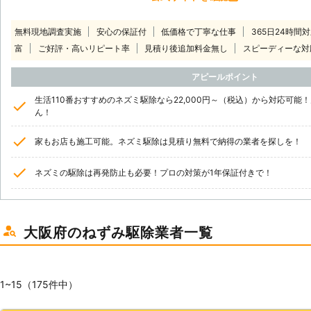
無料現地調査実施
安心の保証付
低価格で丁寧な仕事
365日24時間
富
ご好評・高いリピート率
見積り後追加料金無し
スピーディーな対
アピールポイント
生活110番おすすめのネズミ駆除なら22,000円～（税込）から対応可
ん！
家もお店も施工可能。ネズミ駆除は見積り無料で納得の業者を探しを！
ネズミの駆除は再発防止も必要！プロの対策が1年保証付きで！
大阪府のねずみ駆除業者一覧
1~15（175件中）