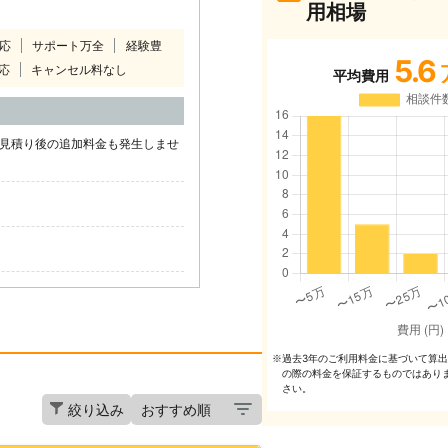
用相場
対応
サポート万全
経験豊
5.6
応
キャンセル料なし
平均費用
能！見積り後の追加料金も発生しませ
過去3年のご利⽤料⾦に基づいて算
※
の際の料⾦を保証するものではあり
さい。
絞り込み