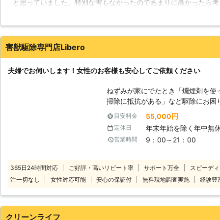
と思っていました。特別な害もなかったのであまりに高かったら考
ただきますので、お気軽にお申し付
でした。しかしこちらのグラックスさんは何より丁寧にいろいろ質
ず、一般家庭での駆除も行えます。
することができました。安心してお任せできたので機会があれば、
京都府
京都市伏見区
2016年11月30日
害獣駆除専門店Libero
夫婦でお伺いします！女性のお客様も安心してご依頼ください
ねずみが家にでたとき「燻煙剤を使
掃除に抵抗がある」など駆除にお困り
任せください！ 駆除専門店のプロがねずみの住処や侵入口を特定し、徹底
55,000円
目安料金
的に駆除します！ねずみに寄生して
年末年始を除く年中無
定休日
消毒もおこなっているので、衛生面
9：00～21：00
営業時間
駆除作業の際は、予防もおこなうの
み駆除業者をお探しのときは、ぜひ
365日24時間対応
ご好評・高いリピート率
サポート万全
スピーディ
注一切なし
女性対応可能
安心の保証付
無料現地調査実施
経験豊
クリーンライフ