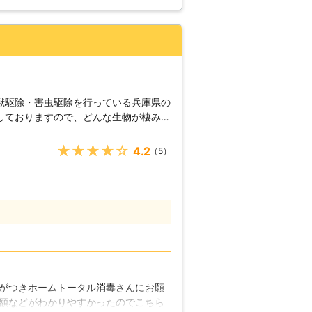
みが捕獲できている状態でした。さす
獣駆除・害虫駆除を行っている兵庫県の
しておりますので、どんな生物が棲みつ
除にお困りの際は、是非弊社にご相談く
★★★★★
4.2
（5）
鼠剤や忌避剤の使用など実に様々です。
な駆除方法をご提案いたしますので、安
害は肉体的な被害以外にも、精神的な被
に渡ります。被害が大きくなってしまう
もおまかせくだ
けではありません。建物の天敵であるシ
る恐れのあるハチの駆除まで、建物に潜
おります。これまでに様々な駆除対応を
力に自信があります。兵庫県でお困りの
がつきホームトータル消毒さんにお願
がお困りの害獣・害虫の駆除を行い、安
額などがわかりやすかったのでこちら
をいたします。