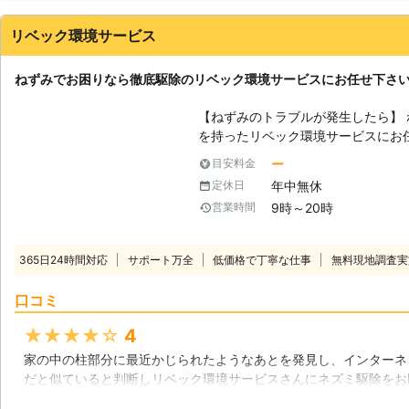
安だったこちらの気持ちも察してくれてとても嬉しかったです。
リベック環境サービス
兵庫県
西宮市
2016年12月23日
ねずみでお困りなら徹底駆除のリベック環境サービスにお任せ下さ
【ねずみのトラブルが発生したら】
を持ったリベック環境サービスにお
すので、現場に合った施工を行い、
ー
目安料金
入路を防いで長期的にネズミが住み着かな
年中無休
定休日
進入を防ぐ】 ねずみを完全に駆除
9時～20時
営業時間
ねずみの出入り口になっている穴を
サインと呼ばれる、ねずみの糞や擦
経路を発見することができます。コ
365日24時間対応
サポート万全
低価格で丁寧な仕事
無料現地調査実
の配線を通すために穴が開けてあり
ってくるねずみを防ぐことができます。 【ねずみの特徴とは】 ね
口コミ
染症を持っていることが多く、サル
らす可能性があります。また、ねず
★★★★★
4
の食べ残しや水分補給のために観葉
家の中の柱部分に最近かじられたようなあとを発見し、インターネ
繁殖能力が高く、多産で成長が速い
だと似ていると判断しリベック環境サービスさんにネズミ駆除をお
前に、ねずみ駆除を弊社までご依頼
うなところを見てみたのですが姿を見つけることができませんでし