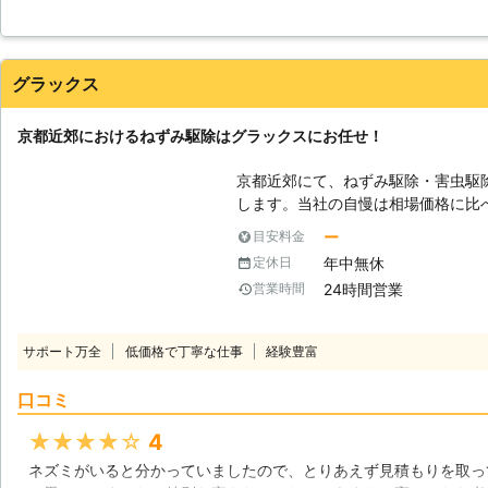
に決めました。調査してもらったところねずみだったようでねずみ
値段の予測はしていましたが作業前には見積もりときちんとした説
た。
グラックス
兵庫県
加西市
2016年12月23日
京都近郊におけるねずみ駆除はグラックスにお任せ！
京都近郊にて、ねずみ駆除・害虫駆
します。当社の自慢は相場価格に比
低価格だと費用は抑えれるが、質が
ー
目安料金
もいらっしゃると思います。当社で
年中無休
定休日
とで、効率よく、高い質のままのサ
24時間営業
営業時間
で、ご安心してお任せいただけます
信頼もあり、14年連続で実績を増
客様の信頼と期待を裏切ることがな
サポート万全
低価格で丁寧な仕事
経験豊富
おります。 【ねずみは飲食店の敵】 飲食店にとってねずみは天敵と言って
も過言ではありません。保管してあ
口コミ
く、病原菌や害虫を撒き散らして衛
徹底しなくてはならない飲食店にと
★★★★★
4
業時間にねずみ駆除を行うわけには
ネズミがいると分かっていましたので、とりあえず見積もりを取っ
合わせて駆除作業を行いたいなど、