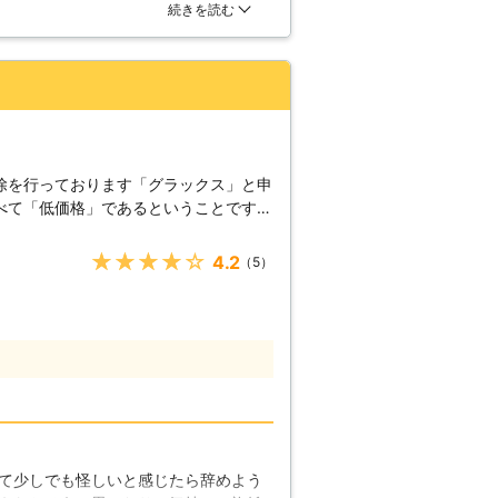
駆除をしてもらいました。だいたいの
続きを読む
明があり信頼できる会社だと思いまし
除を行っております「グラックス」と申
べて「低価格」であるということです。
悪くなるのではないかとご心配される方
は、的確な作業を無駄をかけずに行うこ
★★★★★
4.2
（5）
ービスを低価格でご提供しておりますの
。今までご依頼いただいたお客様からの
加させることができました。今後も、お
いよう、技術を磨いていきたいと思って
る食材が食い荒らされる被害だけでな
生面にも悪影響を与えます。衛生管理を
っては早急に対処したいものですが、営
いきません。営業終了後や定休日などに
て少しでも怪しいと感じたら辞めよう
お客様のご都合に合わせて対応させてい