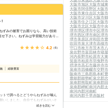
大阪市東成区
大阪市
大阪市旭区
大阪市城
大阪市阿倍野区
大阪
大阪市東住吉区
大阪
大阪市淀川区
大阪市
い！
大阪市住之江区
大阪
大阪市北区
大阪市中
堺市堺区
堺市中区
堺
 ねずみの被害でお困りなら、高い技術
堺市西区
堺市南区
堺
任せ下さい。ねずみは学習能力がありま
堺市美原区
岸和田市
ねずみ駆除を行います。またねずみの進
吹田市
泉大津市
高槻
いように致します。 【ねずみの
★★★★★
4.2
守口市
枚方市
茨木市
（6）
するためには、床下や天井裏を調査し、
泉佐野市
富田林市
寝
ふさぐことが重要です。建物にはラット
河内長野市
松原市
大
箕面市
柏原市
羽曳野
り跡などが残っていることがあり、侵入
摂津市
高石市
藤井寺
ンクリートの建物でも、電気や通信設備
施
経験豊富
泉南市
四條畷市
交野
ます。この進入路を断つことで新たにや
阪南市
三島郡島本町
ずみは感
豊能郡能勢町
泉北郡
モネラ菌などを媒介し衛生的被害をもた
泉南郡熊取町
泉南郡
みは雑食で様々なものを食べます。人間
泉南郡岬町
南河内郡
南河内郡河南町
植物を食べることもあります。ねずみは
ットで調べるとどうやらねずみが噛ん
南河内郡千早赤阪村
ので、一匹でも発見したら増えてしまう
願いしました。自分でもねずみがいそ
することをお勧め致します。
た。その点プロはいろいろと知識があ
続きを読む