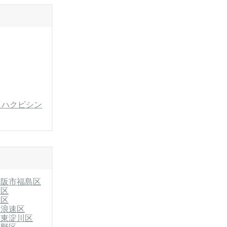
・ハクビシン
大阪市福島区
西区
正区
市浪速区
市東淀川区