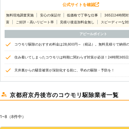
公式サイトを確認
無料現地調査実施
安心の保証付
低価格で丁寧な仕事
365日24時間
富
ご好評・高いリピート率
見積り後追加料金無し
スピーディーな対
アピールポイント
コウモリ駆除のおすすめ料金は28,600円～（税込）。無料見積りで納得
住み着いてしまったコウモリは時期に関わらず対策が必須！24時間365
天井裏からの騒音被害が深刻化する前に、早めの駆除・予防を！
京都府京丹後市のコウモリ駆除業者一覧
1~8（8件中）