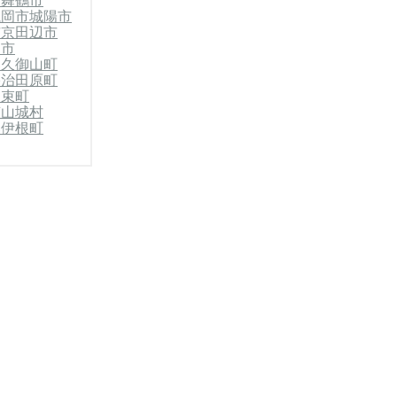
市
舞鶴市
亀岡市
城陽市
市
京田辺市
川市
郡久御山町
宇治田原町
和束町
南山城村
郡伊根町