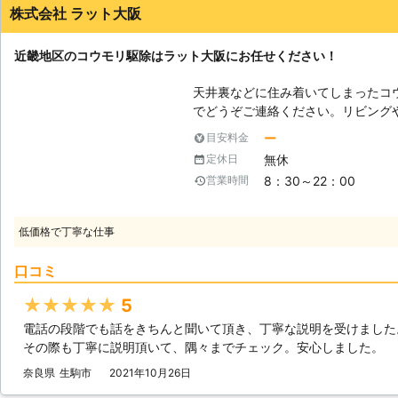
株式会社 ラット大阪
近畿地区のコウモリ駆除はラット大阪にお任せください！
天井裏などに住み着いてしまったコ
でどうぞご連絡ください。リビング
黒い物体にびっくり、よく見たらコ
ー
目安料金
らっしゃいます。コウモリの駆除は
無休
定休日
っちりと塞ぐ作業がとても重要です
8：30～22：00
営業時間
【生息地を選ばないコウモリ】 コ
ージを持たれている方が多くいらっ
などの市街地にも多く生息していま
低価格で丁寧な仕事
すため、人気がなく風雨をしのげる
場所なのです。体調は小さく、どん
口コミ
に入り込むこともあります。ネズミ
ので、群れで住み着いた場合には鳴
★★★★★
5
付く事が遅くなってしまうのがコウモリなのです。 
電話の段階でも話をきちんと聞いて頂き、丁寧な説明を受けました
と】 コウモリの体にはほぼすべて
その際も丁寧に説明頂いて、隅々までチェック。安心しました。
ダニが家に移動して住み着きます。
と、時期によってはその体について
奈良県
生駒市
2021年10月26日
事もあります。コウモリの排泄物は