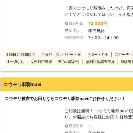
「家でコウモリ駆除をしたけど、再
どくてどうにかしてほしい」そんな
い！ コウモリは隙間があったら入ってきてしまいます。当店ではコウモリ
73,000円
目安料金
の追い出しから、侵入口の封鎖で再
年中無休
定休日
ウモリにお困りのお客様の安全を取り戻しますよ。 
7：00～24：00
営業時間
菌やウイルスが見つかることもあり
ね。そんなときは清掃から消毒・消
住み続けていただけるように施工しています。 コウモリ
365日24時間対応
ご好評・高いリピート率
サポート万全
スピーディ
安なことや気になることがあれば、
注一切なし
女性対応可能
安心の保証付
無料現地調査実施
経験豊
承ります。
コウモリ駆除navi
コウモリ被害でお困りならコウモリ駆除naviにお任せください！
ご相談は無料！ コウモリ駆除naviでは、日本全国のコウモリ被害でお困
り、お悩みのお客様に対応！ 経験豊富なスタッフがご自宅に住み着いたコ
ウモリを迅速・丁寧に駆除いたします
ー
目安料金
なサポートでお客様にコウモリ駆除サービ
定休日