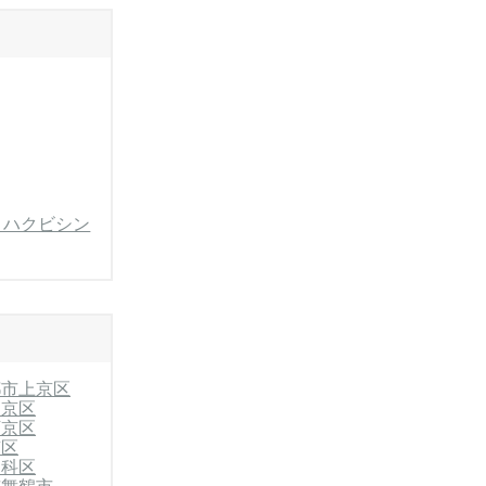
・ハクビシン
都市上京区
中京区
下京区
京区
山科区