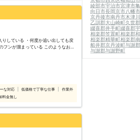
京都市西京区
福知山
トタンなどのサビの原因ともなります。
綾部市
宇治市
宮津市
なりますが、体長は4～6㎝ほどで2㎝ほ
向日市
長岡京市
八幡
京丹後市
南丹市
木津
。このため、侵入経路を完全に塞ぐこと
乙訓郡大山崎町
久世
では、コウモリやネズミなどの小さな動
綴喜郡井手町
綴喜郡
、的確な駆除と、侵入防止の施工を行っ
相楽郡笠置町
相楽郡
相楽郡精華町
相楽郡
入りしている ・何度か追い出しても戻
船井郡京丹波町
与謝
溜まっている このようなお悩
与謝郡与謝野町
当社にお任せください 。当社はコウモ
 徹底駆除はもちろん、再発防止対策に
リ駆除業者に依頼したが再発して困って
い。 お客様のお悩みを解決するお手伝
住み着いてしまうと巣をつくります、繁
ーな対応
低価格で丁寧な仕事
作業外
めの駆除が必要です。 数センチの隙間
加料金無し
コウモリを見つけたらすぐに当社までご