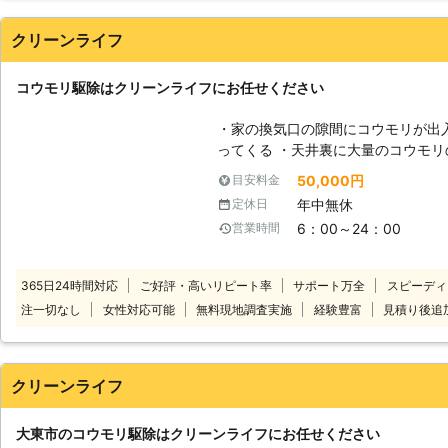
すが、家屋が腐食してしまったり、
コウモリは羽を広げると20㎝ほどに
クリーンライフ
どの隙間を通り抜ける事ができます
はかなり難しいのです。ラット大阪
コウモリ駆除はクリーンライフにお任せください
物の駆除の経験とノウハウを生かし
ております。
・家の換気口の隙間にコウモリが出
ってくる ・天井裏に大量のコウモリのフンが
みでコウモリ駆除業者をお探しなら
50,000円
目安料金
リ駆除実績が数百件以上あります。
年中無休
定休日
も自信があります。 以前、コウモ
6：00～24：00
営業時間
いるというかたは一度ご相談くださ
いをいたします。 コウモリ被害でもっとも悩まされているのが排泄物によ
るトラブルです。 コウモリは一度
365日24時間対応
ご好評・高いリピート率
サポート万全
スピーディ
殖力も高いため1匹でも見つけたら早
注一切なし
女性対応可能
無料現地調査実施
経験豊富
見積り後追
さえあれば簡単に侵入できるため、
連絡ください。
クリーンライフ
大東市のコウモリ駆除はクリーンライフにお任せください