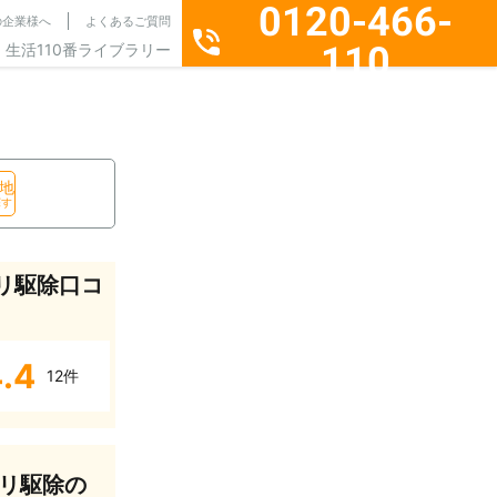
0120-466-
の企業様へ
よくあるご質問
110
生活110番ライブラリー
通話料無料・24時間365日受付
地
探す
リ駆除口コ
.4
12件
リ駆除の