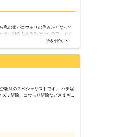
ても限られてしまう事になります。コウ
容は、これらの内容を総合して言われて
り、特にコウモリは代表的な益獣とも言
ら私の家がコウモリの住みかとなって
そぐわず実に多くのエサを食しており、
かる可能性もあるみたいなので、すぐ
を捕食しています。これは蚊に例えると
者です。対応もすごく早かったです
続きを読む
となりますので、全てが全て悪い事ばかり
ったことにも好感を覚えました。本当
するためにコウモリの生息を放ってお
しまったり健康状態に被害が出てしまえ
まうと言えるでしょう。
害虫駆除のスペシャリストです。 ハチ駆
ネズミ駆除、コウモリ駆除などさまざま
は、
任せください。 ・屋根裏にコウモリが住
ウモリが住み着いてしまったとき。 ・
ったとき。 ・軒下に落ちてくるコウモ
いたします。 お客様の安心な日常生活