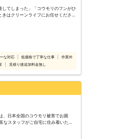
発してしまった」「コウモリのフンがひ
ときはクリーンライフにお任せくださ
発予防をし、駆除専門店のノウハウでコ
またフンや尿から病原
、衛生的にも心配な状況もありますよ
臭までおこなっておりこれからも安全に
駆除のことでご不
ーな対応
低価格で丁寧な仕事
作業外
お気軽にお問合せください。ご相談から
富
見積り後追加料金無し
ので安心してお任せください。 万全
スを提供いたします。 いざとい