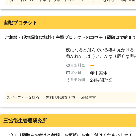
を取り戻します。 コウモリにお困りの
スへご連絡ください。
害獣プロテクト
ご相談・現地調査は無料！害獣プロテクトのコウモリ駆除は契約ま
夜になると飛んでいる姿を見かける
着かれてしまうと、かなり厄介な害獣
ウモリの被害で一番深刻なのが、糞
ー
目安料金
排泄する糞や尿の量が多く、少しの
年中無休
定休日
建材の劣化を引き起こします。 し
24時間営業
営業時間
まれているため、さまざまな感染症を
く対応するために自力での駆除を考
しかし、ご自身での駆除はコウモリ
スピーディーな対応
無料現地調査実施
経験豊富
たミスがあると再発する可能性が高
込んで放置してしまい、いつの間に
えられるのです。 そのため、コウモリの気配を感じたらすぐに専門業者で
ある害獣プロテクトにご相談ください。 弊社では発生しているコ
三協衛生管理研究所
全て駆除したうえで、出入り口とな
剤を散布するなどしてコウモリの再来を防ぎます。 
コウモリ駆除をお考えの皆様、お気軽にお申し付けくださいませ！