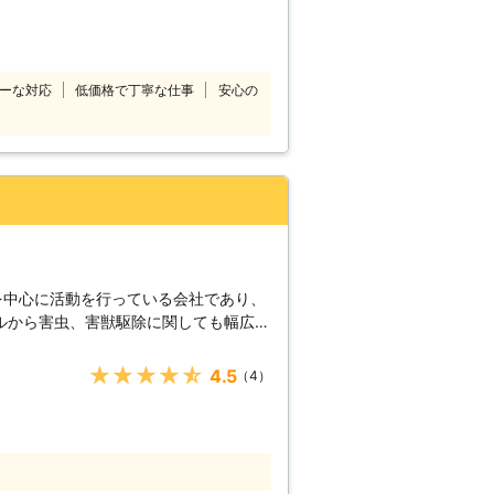
除naviは、日本
地域でご依頼を受け付けております。
時間対応で受け付けております。 ご依
つでもどこでも遠慮なくご連絡くださ
ーな対応
低価格で丁寧な仕事
安心の
のご説明をいたします。 ※対応エ
前にお客様にご確認したうえで調査・見
います。
を中心に活動を行っている会社であり、
ルから害虫、害獣駆除に関しても幅広い
除が難しいと言われている、コウモリの
全で確実性の高い環境改善を提供致して
★★★★★
4.5
（4）
意点】 コウ
の難易度も比例して難しくなってしまい
」によって守られている事から、みだり
なりません。しっかりとした資格を持っ
りたら初めて直接的な対策が行えるよう