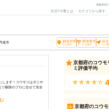
掲載希望
生活110番とは
カテゴリから探す
都道府県
郵便番号
現在
丹後市
から探す
から探す
から
京都府のコウモ
ミ評価平均
4
★★★★★
いたします！コウモリはダニや
モリ駆除のプロに任せて安全
込）
京都府のコウモ