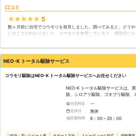
になるので有効的な対策の幅につい
口コミ
モリ駆除が難しいと言われている内
いるのです。 【コウモリは益獣？】 それぞれどんな生物でも食物連鎖によ
★★★★★
5
って大いに役立ってくれる場面があ
数ヶ月前に自宅でコウモリを発見しました。調べてみると、どうや
われております。コウモリは体格に
いることがわかりました。コウモリを放置していると、感染症にか
およそ毎日2～3kgの蛾やハエなど
に駆除をしてもらうことにしました。ちなみに依頼をした業者は業
300匹～500匹相当に匹敵する量
し、とてもいい業者さんだと思います。スタッフさんの人柄が良か
ではありません。しかし害虫を退治
にありがとうございました。
き、住宅に大きなダメージを負って
NEO-K トータル駆除サービス
ばメリット以上のリスクになってし
兵庫県
尼崎市
2016年10月31日
コウモリ駆除はNEO-K トータル駆除サービスへお任せください
NEO-K トータル駆除サービスは、
除、シロアリ駆除、ゴキブリ駆除、
な害虫にお困りのお客様の味方です。 【コウモリ駆除】 こんなとき
ー
目安料金
NEO-K トータル駆除サービスへお
無休
定休日
み着いてしまったとき。 ・倉庫にコ
8：00～20：00
営業時間
換気口にコウモリが住み着いてしま
リのフンに困っているとき。 NEO-K トータル駆除サービスでは、経験豊富
な害虫駆除のプロがしっかりと駆除
ご好評・高いリピート率
サポート万全
スピーディーな対応
経験豊富