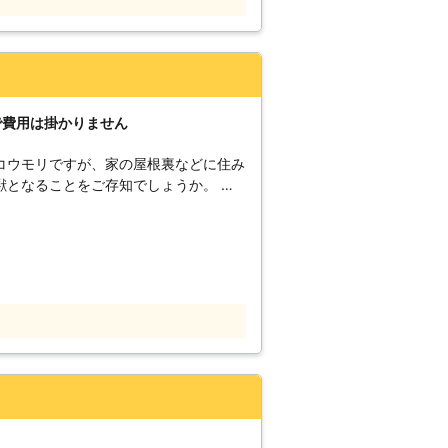
ときは、NEO-K トータル駆除サービ
で費用は掛かりません
コウモリですが、家の屋根裏などに住み
となることをご存知でしょうか。 コ
や尿による被害です。コウモリは一日に
期間住み着かれただけでも悪臭や天井の
かも、コウモリの糞には多くの雑菌が含
引き起こす可能性があるのです。 早
える方もいらっしゃるかもしれません。
の出入り口を塞いでいないなど、といっ
くなってしまいます。 駆除したと思い
か状況が悪化していた……なんて事も考
ウモリを
る箇所を全て封鎖。コウモリの嫌がる薬
確実にコウモリを駆除