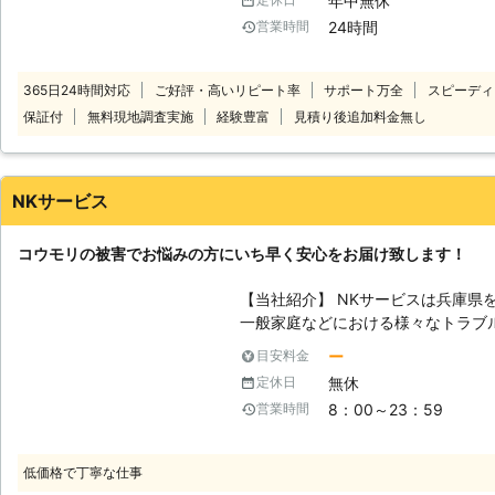
年中無休
うときはコウモリ駆除naviにご連絡ください。 コウモリ駆
24時間
営業時間
全国の加盟店と提携し、さまざまな
また、お電話での相談は年中無休24
頼しにくい早朝や深夜であろうとい
365日24時間対応
ご好評・高いリピート率
サポート万全
スピーディ
い。 お電話一本で最短即日対応いたします。 まずはお客様のご不安を解消
保証付
無料現地調査実施
経験豊富
見積り後追加料金無し
するために、現地調査や無料見積もりなど
リア・加盟店・現場状況により、事
積もりに費用をいただく場合がござ
NKサービス
コウモリの被害でお悩みの方にいち早く安心をお届け致します！
【当社紹介】 NKサービスは兵庫県
一般家庭などにおける様々なトラブ
サービスを行っております。特に駆
ー
目安料金
対策などについても当社であれば安
無休
定休日
おりますので、何なりとご相談ください。 【コウモリ駆除の注
8：00～23：59
営業時間
モリはとても知能が高いために駆除
ますが、それ以外にも「鳥獣保護法
に殺傷や捕獲などの行為を行っては
低価格で丁寧な仕事
た方が事前に申請を行い、許可が降