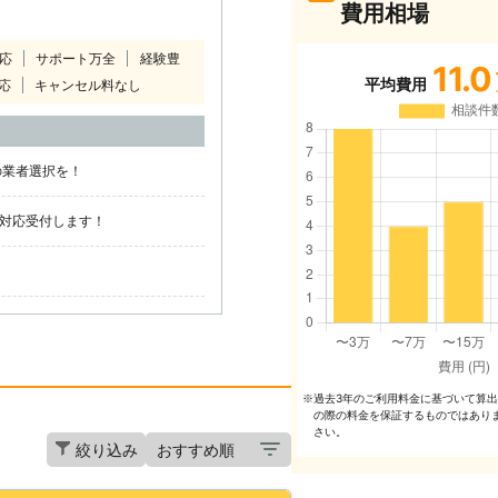
費用相場
対応
サポート万全
経験豊
11.0
平均費用
応
キャンセル料なし
の業者選択を！
日対応受付します！
過去3年のご利⽤料⾦に基づいて算
※
の際の料⾦を保証するものではあり
さい。
絞り込み