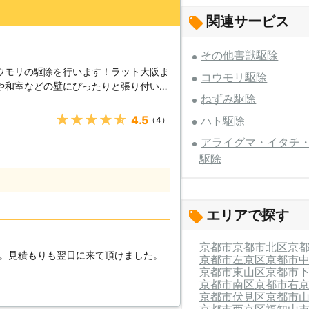
関連サービス
その他害獣駆除
ウモリの駆除を行います！ラット大阪ま
コウモリ駆除
や和室などの壁にぴったりと張り付いた
ねずみ駆除
ウモリだったというお客様がたくさんい
、コウモリを追い出してからの隙間をぴ
★★★★★
4.5
ハト駆除
（4）
。どうぞラット大阪にお任せください。
アライグマ・イタチ
ウモリは森の洞窟などに住んでいるイメ
駆除
しゃいますが、日本では繁華街や住宅地
す。夜行性で、昼間は暗いねぐらで過ご
天井裏はコウモリにとって居心地の良い
な場所でも入り込めるため屋根と瓦の間
エリアで探す
などのように走り回る音があまり出ない
き声がしますが、数匹だとその侵入に気
【コウモリが住み着く
京都市
京都市北区
京
。見積もりも翌日に来て頂けました。
京都市左京区
京都市
の個体にダニが住み着いています。この
京都市東山区
京都市
コウモリが天井裏などで死んでしまう
京都市南区
京都市右
いたダニが住宅内で異常発生してしまう
京都市伏見区
京都市
、臭いと衛生的な問題がもちろんありま