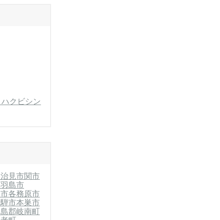
・ハクビシン
多治見市
関市
市
羽島市
岐市
各務原市
飛騨市
本巣市
羽島郡岐南町