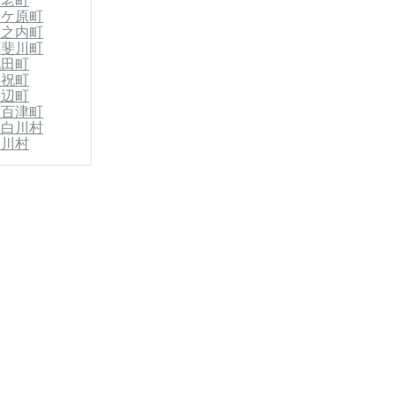
養老町
関ケ原町
輪之内町
揖斐川町
池田町
坂祝町
川辺町
八百津町
東白川村
白川村