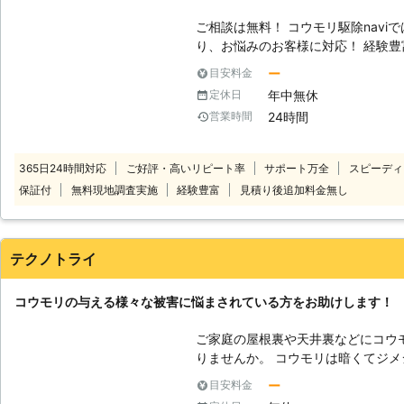
ご相談は無料！ コウモリ駆除naviでは、日本全国のコウモリ被害でお困
り、お悩みのお客様に対応！ 経験豊富なスタッフがご自宅に住み着いたコ
ウモリを迅速・丁寧に駆除いたします
ー
目安料金
なサポートでお客様にコウモリ駆除サービ
年中無休
定休日
うときはコウモリ駆除naviにご連絡ください。 コウモリ駆
24時間
営業時間
全国の加盟店と提携し、さまざまな
また、お電話での相談は年中無休24
頼しにくい早朝や深夜であろうとい
365日24時間対応
ご好評・高いリピート率
サポート万全
スピーディ
い。 お電話一本で最短即日対応いたします。 まずはお客様のご不安を解消
保証付
無料現地調査実施
経験豊富
見積り後追加料金無し
するために、現地調査や無料見積もりなど
リア・加盟店・現場状況により、事
積もりに費用をいただく場合がござ
テクノトライ
コウモリの与える様々な被害に悩まされている方をお助けします！
ご家庭の屋根裏や天井裏などにコウ
りませんか。 コウモリは暗くてジ
み、私たちに様々な害を与えます。
ー
目安料金
と音を立てられて眠れなくなったり