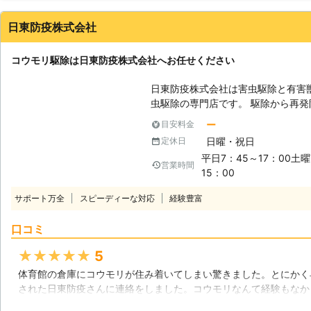
す。そのためコウモリの糞で劣化し
つくから、自分でやってしまおうか
ます。本来であれば別々に頼まなけ
しかし、自分でコウモリ駆除をおこ
日東防疫株式会社
ルでご依頼できますので、余分な手
ぜなら無許可のコウモリ駆除は、鳥
けます。 コウモリはとても小さく、小さな隙間からでも天井裏に入りこん
らです。鳥獣保護法を破ってしまうと
コウモリ駆除は日東防疫株式会社へお任せください
できます。その隙間を全て塞ぎ、再
されてしまいます。 そのためコウモリ駆除は許可を得ている業者に、依頼
す。 中途半端な対策をおこない、
をしたほうがいいのです。コウモリ
日東防疫株式会社は害虫駆除と有害
見つけたらすぐに害獣プロテクトへご相談ください
ス」は、コウモリを傷つけないよう
虫駆除の専門店です。 駆除から再
10年の経験があります。 コウモリ
ます。弊社は無休で営業をしており
す。 【コウモリ駆除】 こんなときは、日東防疫株式会社へお任せくださ
を取り戻しましょう。
ー
目安料金
わせて作業日を決定できます。ぜひ
い。 ・夜になると天井裏でガサガサ
日曜・祝日
定休日
下にコウモリが来るとき。 ・屋根
平日7：45～17：00土曜
き。 ・床下にコウモリが住み着いてしまったと
営業時間
15：00
は、大分以外にも支店を持ち、幅広
虫駆除の実績をもち、常にお客様に
サポート万全
スピーディーな対応
経験豊富
スを提供しています。 コウモリに
会社へご相談ください。
口コミ
★★★★★
5
体育館の倉庫にコウモリが住み着いてしまい驚きました。とにかく
された日東防疫さんに連絡をしました。コウモリなんて経験もなか
れほどでもなく簡単に駆除ができよかったです。結構、感じのよい