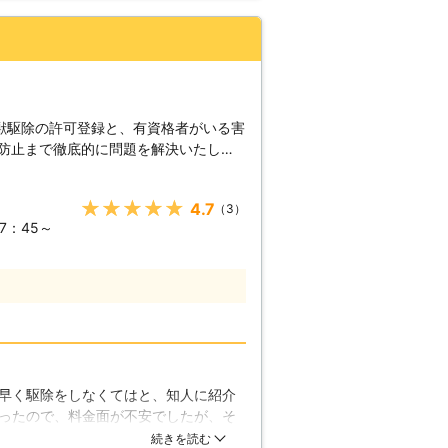
た天井裏の修繕まで対応可能となってい
とお考えのお客様はいないでしょうか。
ればいけない、害獣駆除と修繕をトータ
なってはいけない理由があるのです。な
間を減らし修繕まで丸ごとご相談いただ
獣保護法という法律で禁止されているか
、1年以下の懲役また50万円以下に処
発を防止するのは素人では難しいもので
被害を長引かせてしまうよりコウモリを
駆除業者である「株式会社愛知ビジネ
獣駆除の許可登録と、有資格者がいる害
。 弊社には害獣駆除歴
、的確な方法でお客様の家から追い出し
発防止まで徹底的に問題を解決いたしま
駆除の業者の力をかりて、快適な住空間
ますので、出来る限りお客様のご予定合
ご利用くださいませ。
と音がするとき。 ・夜になると毎日軒
★★★★★
4.7
（3）
裏にコウモリが住み着いてしまったと
7：45～
きなど。 日東防疫株式会社
いエリアをカバーできます。 豊富な害
は親切丁寧で満足していただけるサービ
困ったときには、迷わずに日東防疫株式
早く駆除をしなくてはと、知人に紹介
ったので、料金面が不安でしたが、そ
業者さんだという印象を受けました。
続きを読む