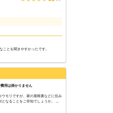
 このようなことをされて眠れなくて困
いをしている方も多いのではないでしょ
と、さらに事態が悪化してしまうかもし
早めに駆除に取り掛かり、コウモリを追
し、コウモリを駆除すると言っても具体
で駆除するのが怖いという方もいるかも
も病原菌をもっているため、下手に自分
なってしまうこともあります。 そのよ
ためにも、一度私たちにご相談してみて
なことを聞きやすかったです。
テクノトライ」では、コウモリ駆除を行
過ごすことができるようにするために、
す。 コウモリの被害に悩んでいる方は
様からのご連絡を心よりお待ちしており
で費用は掛かりません
コウモリですが、家の屋根裏などに住み
となることをご存知でしょうか。 コ
や尿による被害です。コウモリは一日に
期間住み着かれただけでも悪臭や天井の