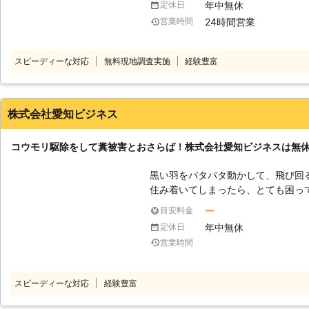
年中無休
定休日
建材の劣化を引き起こします。 し
24時間営業
営業時間
まれているため、さまざまな感染症を
く対応するために自力での駆除を考
しかし、ご自身での駆除はコウモリ
スピーディーな対応
無料現地調査実施
経験豊富
たミスがあると再発する可能性が高
込んで放置してしまい、いつの間に
えられるのです。 そのため、コウモリの気配を感じたらすぐに専門業者で
ある害獣プロテクトにご相談ください。 弊社では発生しているコ
株式会社愛知ビジネス
全て駆除したうえで、出入り口とな
剤を散布するなどしてコウモリの再来を防ぎます。 
コウモリ駆除をして糞被害とおさらば！株式会社愛知ビジネスは無
する害獣プロテクトには、この他にも選ば
ロテクトが選ばれる理由】 〇写真撮
黒い羽をパタパタ動かして、飛び回
テクトの現地調査は外観や内観を見
住み着いてしまったら、とても困っ
裏、屋根裏まで入り込み、被害状況
していて、その場で排泄をするのです。 溜まった糞は、天井から
ー
目安料金
真を撮らせていただき、被害状況を
てきてしまうことも。染み出した糞
年中無休
定休日
ていただきます。 調査やお見積りには費用は発生いたしません。完全無料
て、吸い込むと、呼吸器系の病気に
ですのでお気軽にご依頼ください。 〇最長5年の保証付き 作業完了後の再
営業時間
リがいると分かったら、早く駆除をする必要
発はお客様に付きまとう不安の一つ
駆除と言っても、なにをしていいの
は万が一、再発した場合は、無料で
んなときは、コウモリ駆除のプロで
スピーディーな対応
経験豊富
依頼ください。 〇消臭、消毒だけではありません！修繕まで丸ごと対応い
せくださいませ。 ●コウモリ駆除は無許可でおこなっていけない！？業者
たします。 害獣プロテクトのスタ
に依頼をしたほうがいい理由とは 