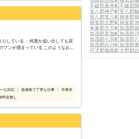
羽島郡笠松町
養老郡
不破郡垂井町
不破郡
安八郡神戸町
安八郡
安八郡安八町
揖斐郡
揖斐郡大野町
揖斐郡
本巣郡北方町
加茂郡
加茂郡富加町
加茂郡
加茂郡七宗町
加茂郡
入りしている ・何度か追い出しても戻
加茂郡白川町
加茂郡
溜まっている このようなお悩
可児郡御嵩町
大野郡
当社にお任せください 。当社はコウモ
 徹底駆除はもちろん、再発防止対策に
リ駆除業者に依頼したが再発して困って
い。 お客様のお悩みを解決するお手伝
住み着いてしまうと巣をつくります、繁
ーな対応
低価格で丁寧な仕事
作業外
めの駆除が必要です。 数センチの隙間
加料金無し
コウモリを見つけたらすぐに当社までご