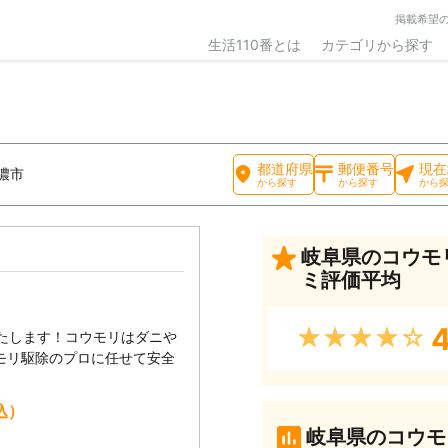
掲載希望
生活110番とは
カテゴリから探す
都道府県
郵便番号
現在
濃市
から探す
から探す
から
岐阜県のコウモ
ミ評価平均
4
★★★★★
いたします！コウモリはダニや
モリ駆除のプロに任せて安全
込）
岐阜県のコウモ