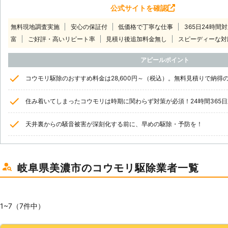
公式サイトを確認
無料現地調査実施
安心の保証付
低価格で丁寧な仕事
365日24時間
富
ご好評・高いリピート率
見積り後追加料金無し
スピーディーな対
アピールポイント
コウモリ駆除のおすすめ料金は28,600円～（税込）。無料見積りで納得
住み着いてしまったコウモリは時期に関わらず対策が必須！24時間365
天井裏からの騒音被害が深刻化する前に、早めの駆除・予防を！
岐阜県美濃市のコウモリ駆除業者一覧
1~7（7件中）