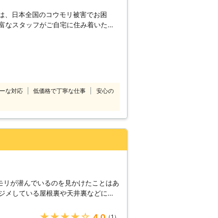
ので安心してお任せください。 万全
スを提供いたします。 いざとい
除naviは、日本
地域でご依頼を受け付けております。
時間対応で受け付けております。 ご依
つでもどこでも遠慮なくご連絡くださ
ーな対応
低価格で丁寧な仕事
安心の
のご説明をいたします。 ※対応エ
前にお客様にご確認したうえで調査・見
います。
モリが潜んでいるのを見かけたことはあ
メジメしている屋根裏や天井裏などに潜
 例えば、夜中などに動き回りガサガサ
、病原菌を含んでいるフンをして家の中
★★★★★
4.0
（1）