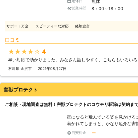
無休
定休日
を汚したりといったことをします。
8：00～18：00
営業時間
っていたり、家を汚されて迷惑な思
うか。 被害をそのまま放っておく
れません。 そのため、できる限り
サポート万全
スピーディーな対応
経験豊富
い出した方が良いでしょう。 しか
的な方法がわからなかったり、自分
口コミ
しれません。 また、コウモリ自体
で駆除しようとすると病気の原因と
★★★★★
4
うな危険を避けて安全に駆除を行う
早い対応で助かりました。みなさん話しやすく、こちらもいろいろ
はいかがでしょうか。 弊社こと「
っております。 お客様が安心して
石川県
金沢市
2021年08月27日
様々な方法でコウモリを追い払いま
ぜひ私たちにお任せください。 皆
ます。
害獣プロテクト
ご相談・現地調査は無料！害獣プロテクトのコウモリ駆除は契約ま
夜になると飛んでいる姿を見かける
着かれてしまうと、かなり厄介な害獣
ウモリの被害で一番深刻なのが、糞
ー
目安料金
排泄する糞や尿の量が多く、少しの