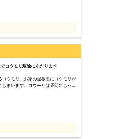
かも、コウモリの糞には多くの雑菌が含
引き起こす可能性があるのです。 早
える方もいらっしゃるかもしれません。
の出入り口を塞いでいないなど、といっ
くなってしまいます。 駆除したと思い
か状況が悪化していた……なんて事も考
ウモリを
る箇所を全て封鎖。コウモリの嫌がる薬
確実にコウモリを駆除
休でコウモリ駆除にあたります
れる理由があります。 【害獣プ
影調査＆見積りは無料です。 害獣プロ
るコウモリ。お家の屋根裏にコウモリが
るだけではありません。被害のある天井
てしまいます。コウモリは昼間にじっと
をキチンと確認いたします。その際に写
染み出し
ご説明、対処法とお見積りをご提示させ
から空気中にカビ菌が飛散してしまっ
つながります。そのため天井裏にコウモ
があるのです。 しかし一口に
ではないでしょうか。害獣プロテクトで
か分からない人の方が多いでしょう。そ
再駆除させていただきます。安心してご
ある「株式会社愛知ビジネス」におまか
ッフには建築経験者が多く集まっていま
業者にコウモリ駆除を頼むとお金が高く