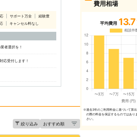
費用相場
対応
サポート万全
経験豊
13.7
平均費用
応
キャンセル料なし
の業者選択を！
日対応受付します！
過去3年のご利⽤料⾦に基づいて算
※
の際の料⾦を保証するものではあり
さい。
絞り込み