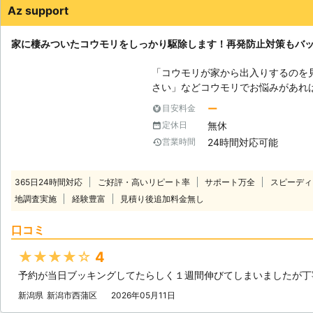
Az support
家に棲みついたコウモリをしっかり駆除します！再発防止対策もバ
「コウモリが家から出入りするのを
さい」などコウモリでお悩みがあれば当社
は人間に直接攻撃することはほとん
ー
目安料金
うと騒音トラブルやフン害に悩まさ
無休
定休日
か、うるさくて寝られないなど悩み
24時間対応可能
営業時間
に駆除することをおすすめします。 そのさいは、当社にお任せください。
当社は、コウモリ駆除のプロです。
らには再発防止にも自信がございま
365日24時間対応
ご好評・高いリピート率
サポート万全
スピーディ
ら当社が力になりますのでぜひ頼っ
地調査実施
経験豊富
見積り後追加料金無し
口コミ
★★★★★
4
予約が当日ブッキングしてたらしく１週間伸びてしまいましたが丁
新潟県
新潟市西蒲区
2026年05月11日