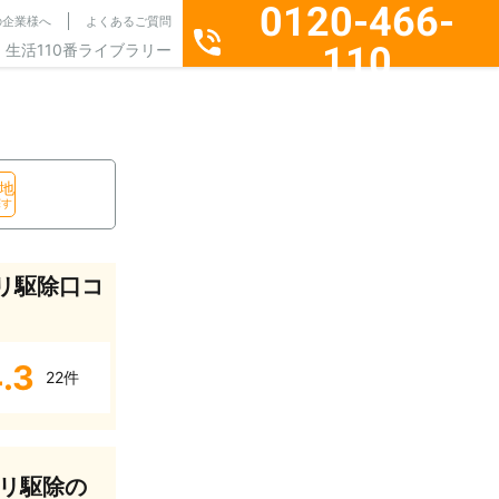
0120-466-
の企業様へ
よくあるご質問
110
生活110番ライブラリー
通話料無料・24時間365日受付
地
探す
リ駆除口コ
.3
22件
リ駆除の