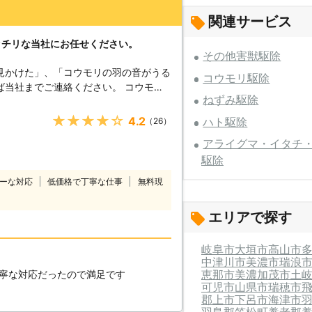
関連サービス
ッチリな当社にお任せください。
その他害獣駆除
見かけた」、「コウモリの羽の音がうる
コウモリ駆除
までご連絡ください。 コウモリ
ねずみ駆除
どありませんが、家の中に営巣してしま
れます。被害が拡大すると家が傷むほ
★★★★★
4.2
ハト駆除
（26）
がさらに悪化するおそれがあるため早め
アライグマ・イタチ
駆除
コウモリの侵入経路の特定から駆除、さ
す。コウモリ駆除業業者をお探しでした
ーな対応
低価格で丁寧な仕事
無料現
てくださいませ。
エリアで探す
岐阜市
大垣市
高山市
中津川市
美濃市
瑞浪
恵那市
美濃加茂市
土
寧な対応だったので満足です
可児市
山県市
瑞穂市
郡上市
下呂市
海津市