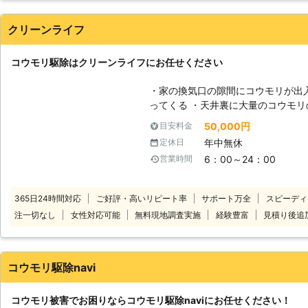
クリーンライフ
コウモリ駆除はクリーンライフにお任せください
・家の換気口の隙間にコウモリが出
ってくる ・天井裏に大量のコウモリのフンが
みでコウモリ駆除業者をお探しなら
50,000円
目安料金
リ駆除実績が数百件以上あります。
年中無休
定休日
も自信があります。 以前、コウモ
6：00～24：00
営業時間
いるというかたは一度ご相談くださ
いをいたします。 コウモリ被害でもっとも悩まされているのが排泄物によ
るトラブルです。 コウモリは一度
365日24時間対応
ご好評・高いリピート率
サポート万全
スピーディ
殖力も高いため1匹でも見つけたら早
注一切なし
女性対応可能
無料現地調査実施
経験豊富
見積り後追
さえあれば簡単に侵入できるため、
連絡ください。
コウモリ駆除navi
コウモリ被害でお困りならコウモリ駆除naviにお任せください！