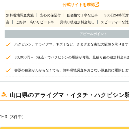
公式サイトを確認
無料現地調査実施
安心の保証付
低価格で丁寧な仕事
365日24時間
富
ご好評・高いリピート率
見積り後追加料金無し
スピーディーな対
アピールポイント
ハクビシン、アライグマ、ネズミなど、さまざまな害獣の駆除を承ります
33,000円～（税込）でハクビシンの駆除が可能。見積り後の追加料金も
害獣の種類がわからなくても、無料現地調査をおこない徹底的に駆除しま
山口県のアライグマ・イタチ・ハクビシン
1~3（3件中）