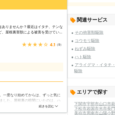
関連サービス
はありませんか？最近はイタチ、テンな
ど、屋根裏害獣による被害を受けている
その他害獣駆除
、テンなどは天井に住みついて更には繁
コウモリ駆除
が増え続けてしまいます。 【暮ら
★★★★★
4.1
（9）
り、夜中に活発に動き回り、それを原因
ねずみ駆除
も相次いでいます。また、害獣が動き回
ハト駆除
も考えられ、屋根裏や壁に貼られている
熱材の効果が無くなってしまうこともあ
アライグマ・イタチ
捕獲した動物を巣に持ち帰る習性がある
駆除
まで発生、更にイタチの糞や尿で家中強
まうこともあります。 【駆除方
法として家屋内から追い出し、侵入口を
エリアで探す
駆除専門店 エスクラス」は現場を徹底
。一度なり始めてからは、ずっと気に
獣駆除を行います。イタチ、テンなどの
ました。屋根裏の暗闇にいたのは、ハ
と経験がある害獣駆除専門店の当社に是
下関市
宇部市
山口市
近いハクビシンを捕獲してもらいまし
続きを読む
下松市
岩国市
光市
長
した。
美祢市
周南市
山陽小