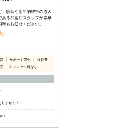
ど、騒音や衛生的被害の原因
である加盟店スタッフが素早
消毒もお任せください。
込）
対応
サポート万全
経験豊
応
キャンセル料なし
。
ありません！
す！