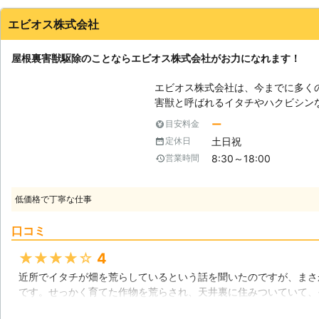
広島県
東広島市
2016年12月11日
エビオス株式会社
屋根裏害獣駆除のことならエビオス株式会社がお力になれます！
エビオス株式会社は、今までに多く
害獣と呼ばれるイタチやハクビシン
でしたが、最近では都会でも頻繁に
ー
目安料金
裏に住み着いて巣を作り、そこで生
土日祝
定休日
ては人間が被害を受けてしまいます
8:30～18:00
営業時間
に駆除を行うことが大切です。屋根
おまかせください！ 【どんな被害を与えてくるのか】 イタチなどの害獣は
屋根裏・天井裏に住み着いてそこに
低価格で丁寧な仕事
積されると、天井に浸透していきや
す。そうなってしまうと天井板が腐
口コミ
そんな事態になってしまうとリフォ
尿によってカビも発生しますし、シ
★★★★★
4
す。そうなってしまうと害獣が直接
近所でイタチが畑を荒らしているという話を聞いたのですが、まさ
てしまいます。他にも、果物や野菜
です。せっかく育てた作物を荒らされ、天井裏に住みついていて、
方に深刻なダメージを与えてしまい
までされているとは最悪でした。これも、エビオスさんが突き止め
しまいましょう！