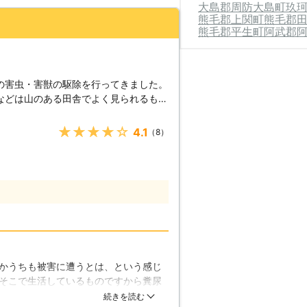
大島郡周防大島町
玖
熊毛郡上関町
熊毛郡
熊毛郡平生町
阿武郡
の害虫・害獣の駆除を行ってきました。
などは山のある田舎でよく見られるもの
見かけます。都会のお家の屋根裏・天井
活をしているのです。そうなってしまっ
★★★★★
4.1
（8）
。そんな害を与える害獣はなるべく早め
裏害獣駆除をお考えの方は、是非当社に
巣を作り、糞尿を排泄します。それが蓄
がて天井に大きなシミを作ってしまいま
っていき剥がれ落ちてきてしまいます。
ームをしなければなりません。また、糞
ロアリといった害虫も発生してしまいま
与えてくる被害だけでは収まらなくなっ
かうちも被害に遭うとは、という感じ
等といった農作物を食い荒らし、農家の
そこで生活しているものですから糞尿
ます。そのため、害獣はすぐに駆除して
て下さったから分かったことで、しっ
続きを読む