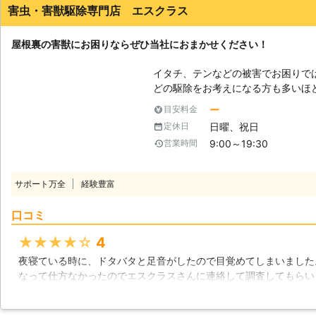
害虫・害獣駆除専門店 エスクラス
屋根裏の害獣にお困りならぜひ当社におまかせください！
イタチ、テンなどの被害でお困りで
どの駆除をお考えになる方も多いほ
ご家庭が増えております。 イタチ
ー
目安料金
殖もするため、そのままにしておくと数
日曜、祝日
定休日
しに影響】 夜行性ということもあ
9:00～19:30
営業時間
にご家族の方が睡眠不足となる被害
ることで天井に穴が空くなどの被害
断熱材の中に巣を作ってしまい、断
サポート万全
経験豊富
ります。イタチやテンは食料として
ので、動物の死骸による害虫の被害
口コミ
烈な臭いが充満し、天井にシミができてし
法】 イタチ、テンなどの害獣駆除
★★★★★
4
防ぐ方法があります。「害虫・害獣
夜寝ている時に、ドタバタと足音がしたので目覚めてしまいました
調査した上、最適な方法で屋根裏害
なって仕方なかったのでエスクラスさんに連絡して調査してもらい
被害にお困りでしたら、豊富な実績
クビシンでした。なので、その場で見積もりを出してもらい、1m
非お気軽にお問い合わせください！
た。相当大きいものだそうですが、確実に捕獲してくれて助かりま