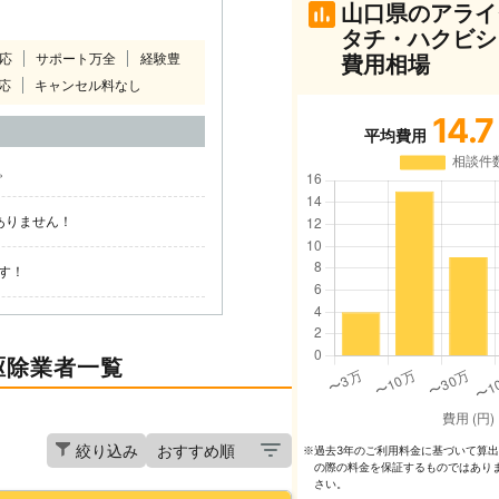
山口県のアライ
タチ・ハクビシ
対応
サポート万全
経験豊
費用相場
応
キャンセル料なし
14.7
平均費用
。
ありません！
す！
駆除業者一覧
絞り込み
過去3年のご利⽤料⾦に基づいて算
※
の際の料⾦を保証するものではあり
さい。