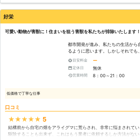
かり対処をして頂きました。その後は作物が荒らされることもなく
広島県
広島市佐伯区
2016年12月28日
好栄
可愛い動物が害獣に！住まいを狙う害獣を私たちが排除いたします
都市開発が進み、私たちの生活から
るように思います。しかしそれでも
ん。害獣たちのことを知っておくこ
ー
目安料金
しょう。 【なぜ害獣が住み着くのか】 先ほど述べましたように、人は自然
無休
定休日
を切り開くことで生活圏を広げてき
8：00～21：00
営業時間
たちが住処を追われることになりま
処にしてしまう動物も存在し、それ
トとして飼われていた動物が野生化
低価格で丁寧な仕事
す。害獣は人にとって厄介な存在で
【害獣による被害】 害獣にも事情
口コミ
様々な被害を被ることになります。
げられます。屋根裏害獣の多くは夜
★★★★★
5
に動き回り、安眠を妨げます。さら
結構前から自宅の畑をアライグマに荒らされ、非常に悩まされてい
など、深刻な被害をもたらすようになります。 【駆除を妨
駆除することも出来ず、これはもう業者に依頼するしか方法がない
に百害あって一利なしの害獣たちで