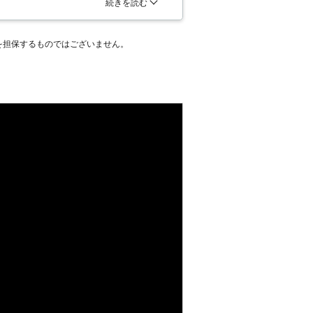
どを説明してくれました。アライグマ
続きを読む
獣保護法によって保護されており、勝手
。駆除が終わってしばらく経ちました
きません。被害を報告し、駆除の許可を
業者に依頼して良かったです。
下りたとしても、動物の駆除は大きな危
を担保するものではございません。
は、このように面倒な屋根裏害獣駆除を
解決のために、私たちをお呼びくださ