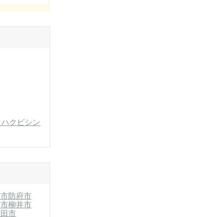
・ハクビシン
萩市
防府市
門市
柳井市
野田市