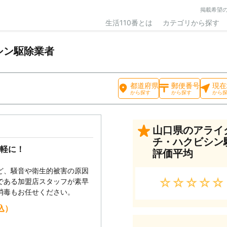
掲載希望
生活110番とは
カテゴリから探す
シン駆除業者
都道府県
郵便番号
現在
から探す
から探す
から
山口県のアライ
チ・ハクビシン
軽に！
評価平均
ど、騒音や衛生的被害の原因
★★★★★
である加盟店スタッフが素早
消毒もお任せください。
込）