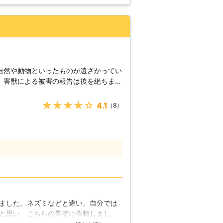
なりました。
！
自然や動物といったものが遠ざかってい
、害獣による被害の報告は後を絶ちませ
とで、いざという時に慌てなくて済むで
★★★★★
4.1
（8）
ました。すると、そこに住んでいた動物
す。しかし中には、人の住宅を自分の住
らの多くが害獣として扱われます。ペッ
し、住み着いてしまうケースもあるので
すが、害獣もまた被害者なのです。
はあるかもしれませんが、放っておけば
初期の被害として、足音による騒音が挙
行性のため、人間が寝静まった頃に活発
に進行すれば、糞尿の蓄積、配線の切断
ました。ネズミなどと違い、自分では
げるもの】 まさ
と思い、こちらの業者に依頼しまし
すが、簡単に駆除することはできませ