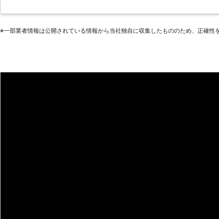
た。業者の対応はとても良く、事細かに駆除の方法や期間、費用な
ん。害獣と呼ばれるものの多くは鳥
の駆除は順調に進み、短期間で全ての駆除を終わらせてくれました
に殺したり捕獲したりすることはで
が、あれから一度もアライグマは姿を現していません。本当にこの
得なければならないのです。許可が
※⼀部業者情報は公開されている情報から当社独⾃に収集したもののため、正確性
険を伴う作業です。私たち「好栄」
福岡県
糟屋郡宇美町
2016年12月24日
何度も行ってきました。一刻も早い
い。