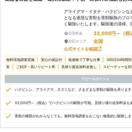
アライグマ・イタチ・ハクビシンな
となる迷惑な害獣を害獣駆除のプロ
く駆除いたします。駆除後の清掃、
33,000円～（税
目安料金
全国
対応エリア
公式サイトを確認
無料現地調査実施
安心の保証付
低価格で丁寧な仕事
365日24時間
富
ご好評・高いリピート率
見積り後追加料金無し
スピーディーな対
アピールポイント
ハクビシン、アライグマ、ネズミなど、さまざまな害獣の駆除を承ります
33,000円～（税込）でハクビシンの駆除が可能。見積り後の追加料金も
害獣の種類がわからなくても、無料現地調査をおこない徹底的に駆除しま