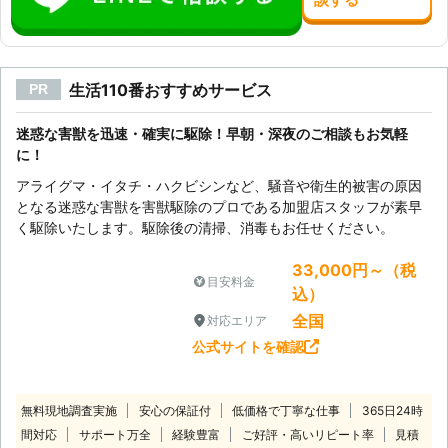
生活110番おすすめサービス
PR
迷惑な害獣を迅速・確実に駆除！早朝・深夜のご相談もお気軽
に！
アライグマ・イタチ・ハクビシンなど、騒音や衛生的被害の原因
となる迷惑な害獣を害獣駆除のプロである加盟店スタッフが素早
く駆除いたします。駆除後の清掃、消毒もお任せください。
33,000円～（税
目安料金
込）
全国
対応エリア
公式サイトを確認
無料現地調査実施
安心の保証付
低価格で丁寧な仕事
365日24時
間対応
サポート万全
経験豊富
ご好評・高いリピート率
見積