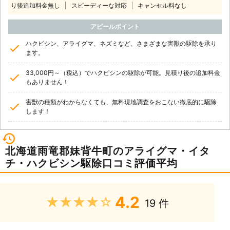
り後追加料金無し
スピーディーな対応
キャンセル料なし
アピールポイント
ハクビシン、アライグマ、ネズミなど、さまざまな害獣の駆除を承り
ます。
33,000円～（税込）でハクビシンの駆除が可能。見積り後の追加料金
もありません！
害獣の種類がわからなくても、無料現地調査をおこない徹底的に駆除
します！
北海道雨竜郡妹背牛町のアライグマ・イタ
チ・ハクビシン駆除口コミ評価平均
4.2
★★★★★
19 件