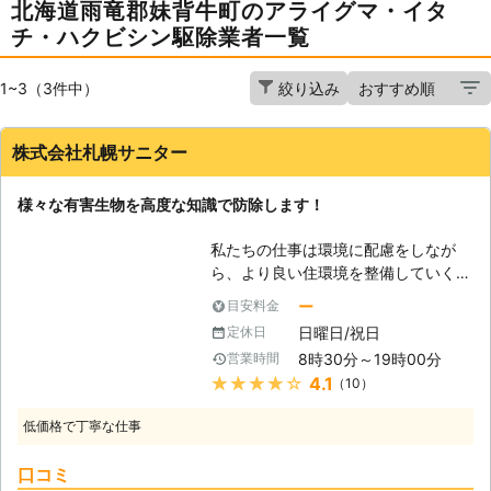
北海道雨竜郡妹背牛町のアライグマ・イタ
チ・ハクビシン駆除業者一覧
1~3（3件中）
絞り込み
株式会社札幌サニター
様々な有害生物を高度な知識で防除します！
私たちの仕事は環境に配慮をしなが
ら、より良い住環境を整備していくた
めのお手伝いです。近年の温暖化によ
ー
目安料金
り、以前は北海道に生息すらしていな
日曜日/祝日
定休日
かった生物が移り住むようになってき
8時30分～19時00分
営業時間
ました。その中には人の手で運ばれて
★★★★★
4.1
（10）
しまったものも沢山います。それに比
例をし、私たちの生活に被害を及ぼす
低価格で丁寧な仕事
生物が増えているのも事実です。この
様な現状を踏まえ、私たちは取り巻く
口コミ
環境の今を把握し、将来を予測しなが