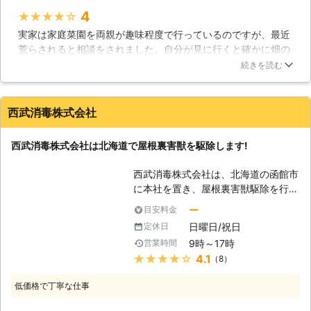
ら、環境にとっての最善を選択してい
4
★★★★★
く責任があります。皆様が快適で安心
実家は家庭菜園を両親が趣味程度で行っているのですが、最近
して生活ができるように、より良い環
荒らされると相談をされました。自分が見に行くと確かに畑の
境作りのお手伝いをさせていただきま
野菜は何かに食べられており、足跡もたくさんありました。ど
す。札幌サニターには創業40年を超
続きを読む
のように対策したらよいのか分からず、業者に相談することに
える実績がございます。その実績を存
しました。スタッフの方は状況を説明するとすぐに家まできて
分に活かし、害獣駆除を行っておりま
くれ、足跡や被害状況などを確認してくれました。結果畑をあ
す。 【屋根裏害獣駆除はお任せくだ
西武消毒株式会社
らしているのがアライグマだと分かり、すぐに駆除お願いしま
さい】 屋根裏に住みつく害獣にはハ
した。侵入経路などを手早く把握し処置してくれたおかげで、
クビシンやアライグマが多く報告をさ
西武消毒株式会社は北海道で屋根裏害獣を駆除します!
無事に駆除することができて助かりました。
れています。どちらも体が大きさのせ
いか、走り回ると非常に大きな足音が
北海道
札幌市東区
2016年12月31日
西武消毒株式会社は、北海道の函館市
します。ハクビシンもアライグマもと
に本社を置き、屋根裏害獣駆除を行な
もに雑食性として知られていますが、
っている会社です。当社は創業から
ー
目安料金
ハクビシンは草食、アライグマは肉食
40年以上の長い歴史があり、その間
を中心としているため、その被害状況
日曜日/祝日
定休日
に行なってきた屋根裏害獣駆除の経験
から判別をすることが可能です。ま
9時～17時
営業時間
を活かした作業をすることが可能で
た、天井裏からの足音がそれほど大き
★★★★★
4.1
（8）
す。また五稜郭で有名な函館市内はも
なものではなく、細かなリズムの場合
ちろん、近隣の市町村へと出張するこ
はクマネズミという可能性もありま
低価格で丁寧な仕事
とが可能になっています。 【アライ
す。この様な屋根裏害獣を所詮動物の
グマとは一体何か】 皆さんはアライ