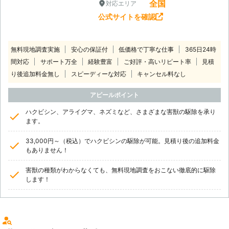
全国
対応エリア
公式サイトを確認
無料現地調査実施
安心の保証付
低価格で丁寧な仕事
365日24時
間対応
サポート万全
経験豊富
ご好評・高いリピート率
見積
り後追加料金無し
スピーディーな対応
キャンセル料なし
アピールポイント
ハクビシン、アライグマ、ネズミなど、さまざまな害獣の駆除を承り
ます。
33,000円～（税込）でハクビシンの駆除が可能。見積り後の追加料金
もありません！
害獣の種類がわからなくても、無料現地調査をおこない徹底的に駆除
します！