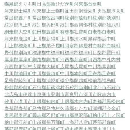
幌泉郡えりも町
日高郡新ひだか町
河東郡音更町
河東郡士幌町
河東郡上士幌町
虻田郡洞爺湖町
勇払郡厚真町
常呂郡置戸町
常呂郡佐呂間町
紋別郡遠軽町
紋別郡湧別町
紋別郡滝上町
紋別郡興部町
紋別郡西興部村
紋別郡雄武町
網走郡大空町
虻田郡豊浦町
有珠郡壮瞥町
白老郡白老町
河東郡鹿追町
上川郡新得町
上川郡清水町
厚岸郡浜中町
川上郡標茶町
川上郡弟子屈町
阿寒郡鶴居村
白糠郡白糠町
野付郡別海町
標津郡中標津町
標津郡標津町
目梨郡羅臼町
厚岸郡厚岸町
釧路郡釧路町
河西郡芽室町
河西郡中札内村
河西郡更別村
広尾郡大樹町
広尾郡広尾町
中川郡幕別町
中川郡池田町
中川郡豊頃町
中川郡本別町
足寄郡足寄町
足寄郡陸別町
十勝郡浦幌町
磯谷郡蘭越町
松前郡福島町
松前郡松前町
石狩郡新篠津村
石狩郡当別町
北斗市
石狩市
北広島市
伊達市
恵庭市
登別市
富良野市
深川市
歌志内市
砂川市
滝川市
上磯郡知内町
上磯郡木古内町
寿都郡黒松内町
寿都郡寿都町
島牧郡島牧村
久遠郡せたな町
瀬棚郡今金町
奥尻郡奥尻町
爾志郡乙部町
檜山郡厚沢部町
檜山郡上ノ国町
檜山郡江差町
山越郡長万部町
二海郡八雲町
茅部郡森町
茅部郡鹿部町
亀田郡七飯町
千歳市
根室市
室蘭市
旭川市