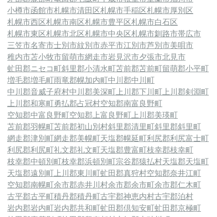
小樽市
函館市
札幌市清田区
札幌市手稲区
札幌市厚別区
札幌市西区
札幌市南区
札幌市豊平区
札幌市白石区
札幌市東区
札幌市北区
札幌市中央区
札幌市
釧路市
帯広市
三笠市
名寄市
士別市
紋別市
赤平市
江別市
芦別市
美唄市
稚内市
苫小牧市
留萌市
網走市
岩見沢市
夕張市
北見市
虻田郡ニセコ町
斜里郡小清水町
苫前郡苫前町
留萌郡小平町
増毛郡増毛町
雨竜郡幌加内町
中川郡中川町
中川郡音威子府村
中川郡美深町
上川郡下川町
上川郡剣淵町
上川郡和寒町
勇払郡占冠村
空知郡南富良野町
空知郡中富良野町
空知郡上富良野町
上川郡美瑛町
苫前郡羽幌町
苫前郡初山別村
斜里郡清里町
斜里郡斜里町
網走郡津別町
網走郡美幌町
天塩郡幌延町
利尻郡利尻富士町
利尻郡利尻町
礼文郡礼文町
天塩郡豊富町
枝幸郡枝幸町
枝幸郡中頓別町
枝幸郡浜頓別町
宗谷郡猿払村
天塩郡天塩町
天塩郡遠別町
上川郡東川町
虻田郡真狩村
空知郡奈井江町
空知郡南幌町
余市郡赤井川村
余市郡余市町
余市郡仁木町
古平郡古平町
積丹郡積丹町
古宇郡神恵内村
古宇郡泊村
岩内郡岩内町
岩内郡共和町
虻田郡倶知安町
虻田郡京極町