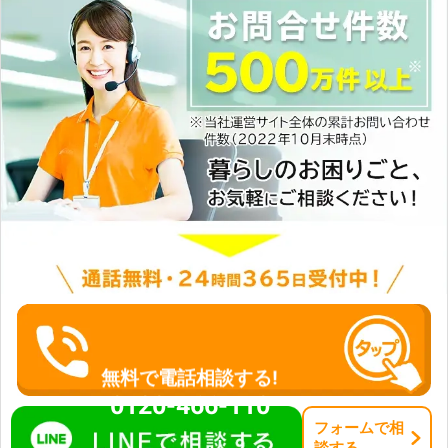
無料で電話相談する!
0120-466-110
フォーム
で
相
談
する