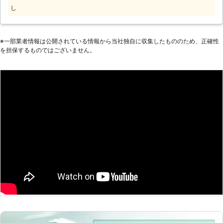
ご連絡ください。
況」によって料金は決まります。 ど
し
ういった内容の駆除作業を行うかは、
見積もりの段階で詳しく説明して金額
を相談いたします。
※⼀部業者情報は公開されている情報から当社独⾃に収集したもののため、正確性
を担保するものではございません。