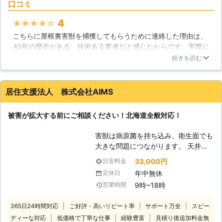
することだと侮って放置してしまう
口コミ
グマを知っていますか?アライグマは
と、その被害が拡大していき家屋に深
一見タヌキに似た動物で、テレビアニ
4
★★★★★
刻なダメージをもたらす危険がありま
メのキャラクターとして一時期有名に
す。屋根裏害獣の気配を感じたら、当
こちらに屋根裏害獣を捕獲してもらうために連絡した理由は、
なり、日本へ輸入されてきた歴史があ
店までご相談ください。
40年の歴史がある、技術ある業者だと感じたからです。実際に
ります。しかしながらペットとして飼
屋根裏害獣を捕獲してもらいましたが、スムーズでしたし、説
われていたものが野に放たれて野生化
続きを読む
明も丁寧にしてくれたので、やはりお願いして間違いありませ
し、北海道を含めた日本各地で発見さ
んでした！捕獲だけでなく、屋根裏の掃除も徹底して綺麗にし
れれるようになったのです。北海道で
てもらえたので、プロの仕事はさすがだなと感じましたよ！
は2008年時点で128の市町村にアラ
居住支援法人 株式会社AIMS
イグマの目撃情報があり、厳しい北海
北海道
函館市
2016年12月26日
道の環境の中でもアライグマが適応し
被害が拡大する前にご相談ください！北海道全般対応！
ていることがわかります。アライグマ
は屋根裏へ侵入してふん尿を撒き散ら
害獣は病原菌を持ち込み、衛生面でも
すだけでなく、畑や農園を荒らして農
大きな問題につながります。 天井裏
産物への被害を発生させるとても厄介
の死骸やフンで喘息やアレルギーなど
33,000円
目安料金
な存在です。また可愛げのある外見と
へと被害が拡大する可能性もありま
は裏腹に凶暴な性格をしているので、
年中無休
定休日
す。高齢者や小さなお子様がおられる
安易に近づくことは危険になっていま
9時~18時
営業時間
場合は、早急な対策をおすすめしま
す。当社ではアライグマをはじめとし
す。 ハクビジン・アライグマ等の駆
た害獣たちを駆除することができます
365日24時間対応
ご好評・高いリピート率
サポート万全
スピー
除料金の目安 『戸建て30,000円～』
ので、被害が発生したときは当社まで
ディーな対応
低価格で丁寧な仕事
経験豊富
見積り後追加料金無
基本的には、「住まい」と「被害状