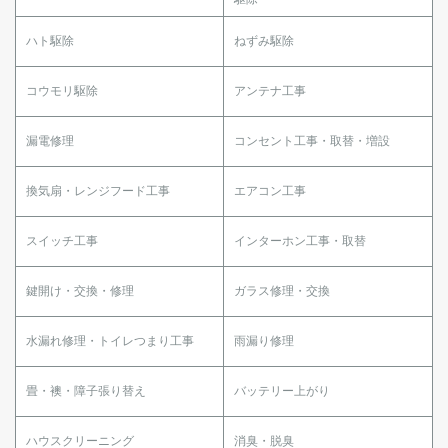
ハト駆除
ねずみ駆除
コウモリ駆除
アンテナ工事
漏電修理
コンセント工事・取替・増設
換気扇・レンジフード工事
エアコン工事
スイッチ工事
インターホン工事・取替
鍵開け・交換・修理
ガラス修理・交換
水漏れ修理・トイレつまり工事
雨漏り修理
畳・襖・障子張り替え
バッテリー上がり
ハウスクリーニング
消臭・脱臭