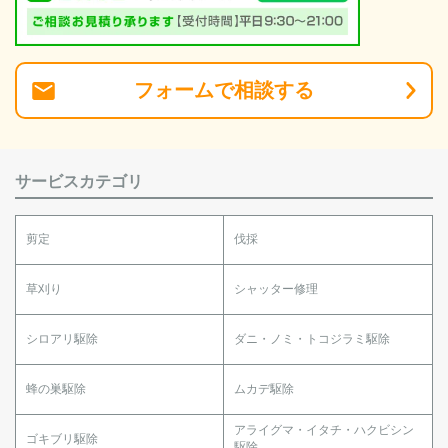
フォーム
で
相談
する
サービスカテゴリ
剪定
伐採
草刈り
シャッター修理
シロアリ駆除
ダニ・ノミ・トコジラミ駆除
蜂の巣駆除
ムカデ駆除
アライグマ・イタチ・ハクビシン
ゴキブリ駆除
駆除