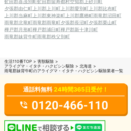
虻田郡喜茂別町
虻田郡留寿都村
空知郡上砂川町
夕張郡由仁町
上川郡上川町
上川郡愛別町
上川郡比布町
上川郡当麻町
上川郡東神楽町
上川郡鷹栖町
雨竜郡沼田町
雨竜郡北竜町
雨竜郡雨竜町
夕張郡長沼町
夕張郡栗山町
樺戸郡月形町
樺戸郡浦臼町
樺戸郡新十津川町
雨竜郡妹背牛町
雨竜郡秩父別町
生活110番TOP
害獣駆除
アライグマ・イタチ・ハクビシン駆除
北海道
雨竜郡妹背牛町のアライグマ・イタチ・ハクビシン駆除業者一覧
通話料無料
24時間365日受付！
0120-466-110