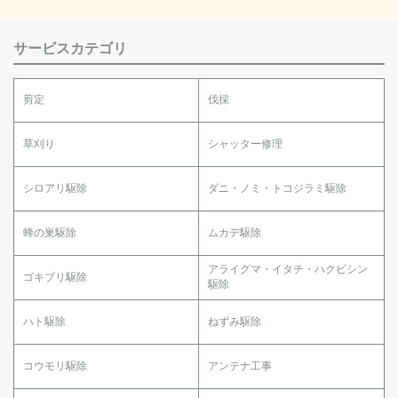
サービスカテゴリ
剪定
伐採
草刈り
シャッター修理
シロアリ駆除
ダニ・ノミ・トコジラミ駆除
蜂の巣駆除
ムカデ駆除
アライグマ・イタチ・ハクビシン
ゴキブリ駆除
駆除
ハト駆除
ねずみ駆除
コウモリ駆除
アンテナ工事