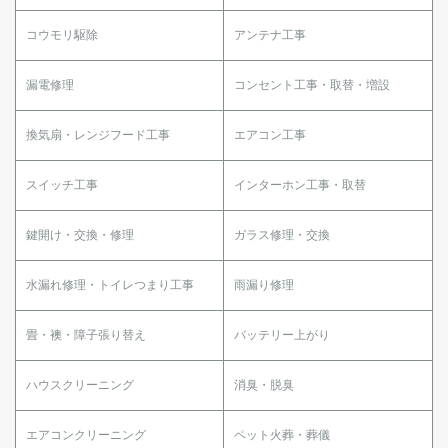
コウモリ駆除
アンテナ工事
漏電修理
コンセント工事・取替・増設
換気扇・レンジフード工事
エアコン工事
スイッチ工事
インターホン工事・取替
鍵開け・交換・修理
ガラス修理・交換
水漏れ修理・トイレつまり工事
雨漏り修理
畳・襖・障子張り替え
バッテリー上がり
ハウスクリーニング
消臭・脱臭
エアコンクリーニング
ペット火葬・葬儀