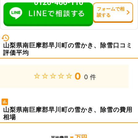
0120-466-110
フォーム
で
相
談
する
山梨県南巨摩郡早川町の雪かき、除雪口コミ
評価平均
0
★★★★★
0 件
山梨県南巨摩郡早川町の雪かき、除雪の費用
相場
-
万円
平均費用