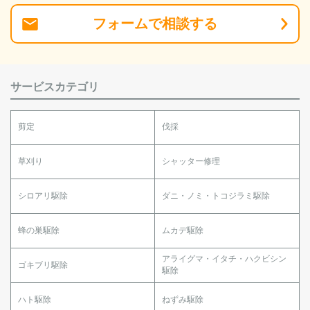
フォーム
で
相談
する
サービスカテゴリ
剪定
伐採
草刈り
シャッター修理
シロアリ駆除
ダニ・ノミ・トコジラミ駆除
蜂の巣駆除
ムカデ駆除
アライグマ・イタチ・ハクビシン
ゴキブリ駆除
駆除
ハト駆除
ねずみ駆除