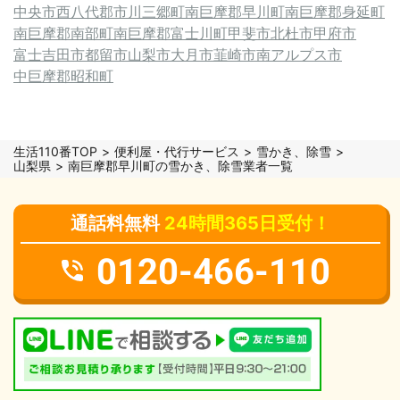
中央市
西八代郡市川三郷町
南巨摩郡早川町
南巨摩郡身延町
南巨摩郡南部町
南巨摩郡富士川町
甲斐市
北杜市
甲府市
富士吉田市
都留市
山梨市
大月市
韮崎市
南アルプス市
中巨摩郡昭和町
生活110番TOP
便利屋・代行サービス
雪かき、除雪
山梨県
南巨摩郡早川町の雪かき、除雪業者一覧
通話料無料
24時間365日受付！
0120-466-110