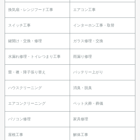
換気扇・レンジフード工事
エアコン工事
スイッチ工事
インターホン工事・取替
鍵開け・交換・修理
ガラス修理・交換
水漏れ修理・トイレつまり工事
雨漏り修理
畳・襖・障子張り替え
バッテリー上がり
ハウスクリーニング
消臭・脱臭
エアコンクリーニング
ペット火葬・葬儀
パソコン修理
家具修理
屋根工事
解体工事