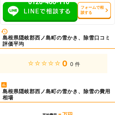
0120-466-110
フォーム
で
相
談
する
島根県隠岐郡西ノ島町の雪かき、除雪口コミ
評価平均
0
★★★★★
0 件
島根県隠岐郡西ノ島町の雪かき、除雪の費用
相場
-
万円
平均費用