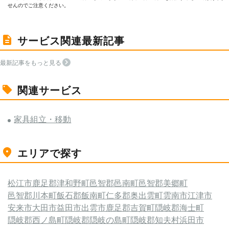
せんのでご注意ください。
サービス関連最新記事
最新記事をもっと見る
関連サービス
家具組立・移動
エリアで探す
松江市
鹿足郡津和野町
邑智郡邑南町
邑智郡美郷町
邑智郡川本町
飯石郡飯南町
仁多郡奥出雲町
雲南市
江津市
安来市
大田市
益田市
出雲市
鹿足郡吉賀町
隠岐郡海士町
隠岐郡西ノ島町
隠岐郡隠岐の島町
隠岐郡知夫村
浜田市