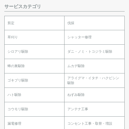
サービスカテゴリ
剪定
伐採
草刈り
シャッター修理
シロアリ駆除
ダニ・ノミ・トコジラミ駆除
蜂の巣駆除
ムカデ駆除
アライグマ・イタチ・ハクビシン
ゴキブリ駆除
駆除
ハト駆除
ねずみ駆除
コウモリ駆除
アンテナ工事
漏電修理
コンセント工事・取替・増設