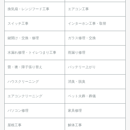
換気扇・レンジフード工事
エアコン工事
スイッチ工事
インターホン工事・取替
鍵開け・交換・修理
ガラス修理・交換
水漏れ修理・トイレつまり工事
雨漏り修理
畳・襖・障子張り替え
バッテリー上がり
ハウスクリーニング
消臭・脱臭
エアコンクリーニング
ペット火葬・葬儀
パソコン修理
家具修理
屋根工事
解体工事