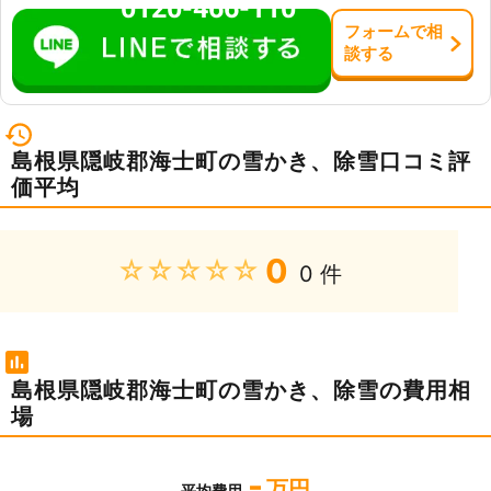
0120-466-110
フォーム
で
相
談
する
島根県隠岐郡海士町の雪かき、除雪口コミ評
価平均
0
★★★★★
0 件
島根県隠岐郡海士町の雪かき、除雪の費用相
場
-
万円
平均費用