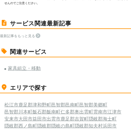
せんのでご注意ください。
サービス関連最新記事
最新記事をもっと見る
関連サービス
家具組立・移動
エリアで探す
松江市
鹿足郡津和野町
邑智郡邑南町
邑智郡美郷町
邑智郡川本町
飯石郡飯南町
仁多郡奥出雲町
雲南市
江津市
安来市
大田市
益田市
出雲市
鹿足郡吉賀町
隠岐郡海士町
隠岐郡西ノ島町
隠岐郡隠岐の島町
隠岐郡知夫村
浜田市