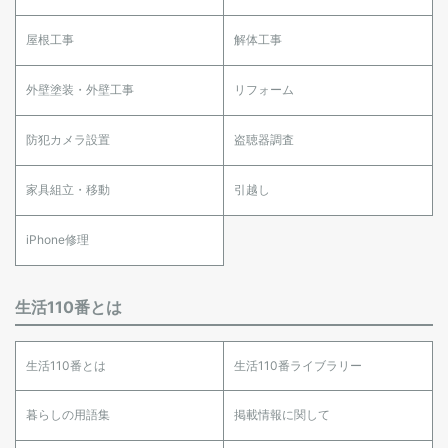
屋根工事
解体工事
外壁塗装・外壁工事
リフォーム
防犯カメラ設置
盗聴器調査
家具組立・移動
引越し
iPhone修理
生活110番とは
生活110番とは
生活110番ライブラリー
暮らしの用語集
掲載情報に関して