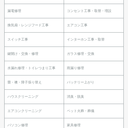
漏電修理
コンセント工事・取替・増設
換気扇・レンジフード工事
エアコン工事
スイッチ工事
インターホン工事・取替
鍵開け・交換・修理
ガラス修理・交換
水漏れ修理・トイレつまり工事
雨漏り修理
畳・襖・障子張り替え
バッテリー上がり
ハウスクリーニング
消臭・脱臭
エアコンクリーニング
ペット火葬・葬儀
パソコン修理
家具修理