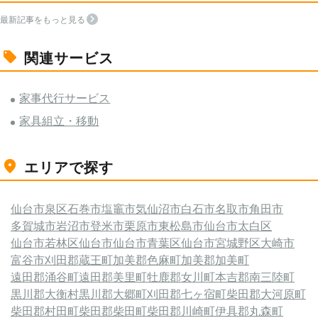
最新記事をもっと見る
関連サービス
家事代行サービス
家具組立・移動
エリアで探す
仙台市泉区
石巻市
塩竈市
気仙沼市
白石市
名取市
角田市
多賀城市
岩沼市
登米市
栗原市
東松島市
仙台市太白区
仙台市若林区
仙台市
仙台市青葉区
仙台市宮城野区
大崎市
富谷市
刈田郡蔵王町
加美郡色麻町
加美郡加美町
遠田郡涌谷町
遠田郡美里町
牡鹿郡女川町
本吉郡南三陸町
黒川郡大衡村
黒川郡大郷町
刈田郡七ヶ宿町
柴田郡大河原町
柴田郡村田町
柴田郡柴田町
柴田郡川崎町
伊具郡丸森町