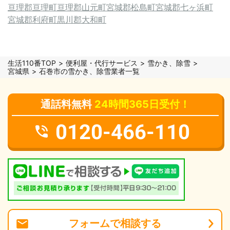
亘理郡亘理町
亘理郡山元町
宮城郡松島町
宮城郡七ヶ浜町
宮城郡利府町
黒川郡大和町
生活110番TOP
便利屋・代行サービス
雪かき、除雪
宮城県
石巻市の雪かき、除雪業者一覧
通話料無料
24時間365日受付！
0120-466-110
フォーム
で
相談
する