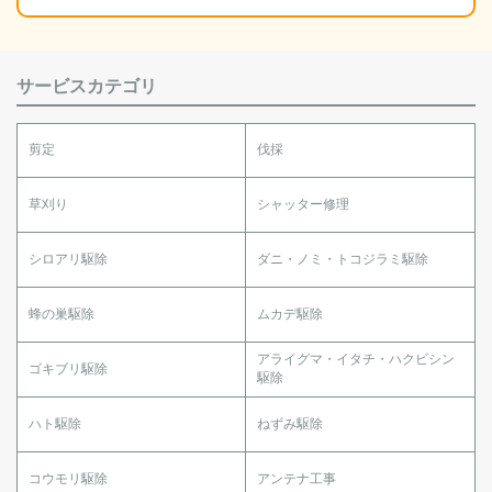
サービスカテゴリ
剪定
伐採
草刈り
シャッター修理
シロアリ駆除
ダニ・ノミ・トコジラミ駆除
蜂の巣駆除
ムカデ駆除
アライグマ・イタチ・ハクビシン
ゴキブリ駆除
駆除
ハト駆除
ねずみ駆除
コウモリ駆除
アンテナ工事