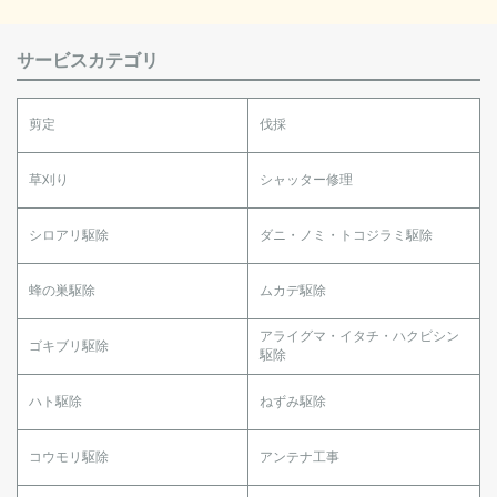
サービスカテゴリ
剪定
伐採
草刈り
シャッター修理
シロアリ駆除
ダニ・ノミ・トコジラミ駆除
蜂の巣駆除
ムカデ駆除
アライグマ・イタチ・ハクビシン
ゴキブリ駆除
駆除
ハト駆除
ねずみ駆除
コウモリ駆除
アンテナ工事