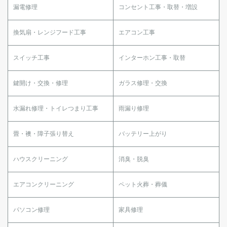
漏電修理
コンセント工事・取替・増設
換気扇・レンジフード工事
エアコン工事
スイッチ工事
インターホン工事・取替
鍵開け・交換・修理
ガラス修理・交換
水漏れ修理・トイレつまり工事
雨漏り修理
畳・襖・障子張り替え
バッテリー上がり
ハウスクリーニング
消臭・脱臭
エアコンクリーニング
ペット火葬・葬儀
パソコン修理
家具修理