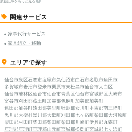
最新記事をもっと見る
関連サービス
家事代行サービス
家具組立・移動
エリアで探す
仙台市泉区
石巻市
塩竈市
気仙沼市
白石市
名取市
角田市
多賀城市
岩沼市
登米市
栗原市
東松島市
仙台市太白区
仙台市若林区
仙台市
仙台市青葉区
仙台市宮城野区
大崎市
富谷市
刈田郡蔵王町
加美郡色麻町
加美郡加美町
遠田郡涌谷町
遠田郡美里町
牡鹿郡女川町
本吉郡南三陸町
黒川郡大衡村
黒川郡大郷町
刈田郡七ヶ宿町
柴田郡大河原町
柴田郡村田町
柴田郡柴田町
柴田郡川崎町
伊具郡丸森町
亘理郡亘理町
亘理郡山元町
宮城郡松島町
宮城郡七ヶ浜町