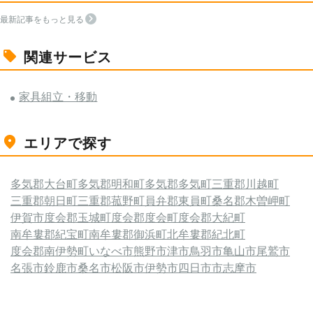
最新記事をもっと見る
関連サービス
家具組立・移動
エリアで探す
多気郡大台町
多気郡明和町
多気郡多気町
三重郡川越町
三重郡朝日町
三重郡菰野町
員弁郡東員町
桑名郡木曽岬町
伊賀市
度会郡玉城町
度会郡度会町
度会郡大紀町
南牟婁郡紀宝町
南牟婁郡御浜町
北牟婁郡紀北町
度会郡南伊勢町
いなべ市
熊野市
津市
鳥羽市
亀山市
尾鷲市
名張市
鈴鹿市
桑名市
松阪市
伊勢市
四日市市
志摩市