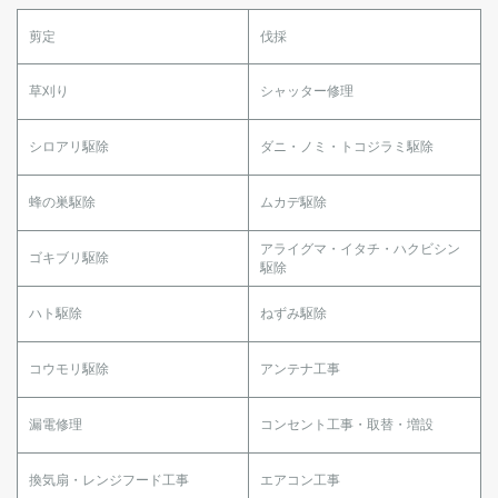
剪定
伐採
草刈り
シャッター修理
シロアリ駆除
ダニ・ノミ・トコジラミ駆除
蜂の巣駆除
ムカデ駆除
アライグマ・イタチ・ハクビシン
ゴキブリ駆除
駆除
ハト駆除
ねずみ駆除
コウモリ駆除
アンテナ工事
漏電修理
コンセント工事・取替・増設
換気扇・レンジフード工事
エアコン工事