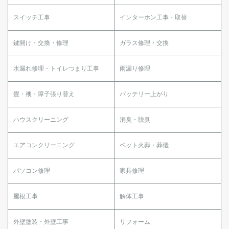
スイッチ工事
インターホン工事・取替
鍵開け・交換・修理
ガラス修理・交換
水漏れ修理・トイレつまり工事
雨漏り修理
畳・襖・障子張り替え
バッテリー上がり
ハウスクリーニング
消臭・脱臭
エアコンクリーニング
ペット火葬・葬儀
パソコン修理
家具修理
屋根工事
解体工事
外壁塗装・外壁工事
リフォーム