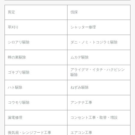
剪定
伐採
草刈り
シャッター修理
シロアリ駆除
ダニ・ノミ・トコジラミ駆除
蜂の巣駆除
ムカデ駆除
アライグマ・イタチ・ハクビシン
ゴキブリ駆除
駆除
ハト駆除
ねずみ駆除
コウモリ駆除
アンテナ工事
漏電修理
コンセント工事・取替・増設
換気扇・レンジフード工事
エアコン工事