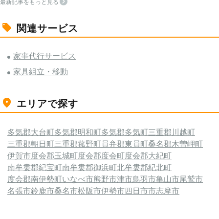
最新記事をもっと見る
関連サービス
家事代行サービス
家具組立・移動
エリアで探す
多気郡大台町
多気郡明和町
多気郡多気町
三重郡川越町
三重郡朝日町
三重郡菰野町
員弁郡東員町
桑名郡木曽岬町
伊賀市
度会郡玉城町
度会郡度会町
度会郡大紀町
南牟婁郡紀宝町
南牟婁郡御浜町
北牟婁郡紀北町
度会郡南伊勢町
いなべ市
熊野市
津市
鳥羽市
亀山市
尾鷲市
名張市
鈴鹿市
桑名市
松阪市
伊勢市
四日市市
志摩市