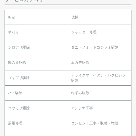
剪定
伐採
草刈り
シャッター修理
シロアリ駆除
ダニ・ノミ・トコジラミ駆除
蜂の巣駆除
ムカデ駆除
アライグマ・イタチ・ハクビシン
ゴキブリ駆除
駆除
ハト駆除
ねずみ駆除
コウモリ駆除
アンテナ工事
漏電修理
コンセント工事・取替・増設