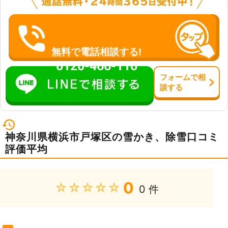
無料で電話相談する!
0120-466-110
フォーム
で
相
談
する
神奈川県横浜市戸塚区の雪かき、除雪口コミ
評価平均
0
★★★★★
0 件