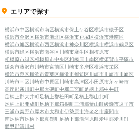
エリアで探す
横浜市中区
横浜市南区
横浜市保土ケ谷区
横浜市磯子区
横浜市金沢区
横浜市港北区
横浜市戸塚区
横浜市港南区
横浜市旭区
横浜市西区
横浜市神奈川区
横浜市
横浜市鶴見区
横浜市緑区
横浜市瀬谷区
川崎市麻生区
相模原市
相模原市緑区
相模原市中央区
相模原市南区
横須賀市
平塚市
鎌倉市
藤沢市
川崎市宮前区
川崎市多摩区
横浜市栄区
横浜市泉区
横浜市青葉区
横浜市都筑区
川崎市
川崎市川崎区
川崎市幸区
川崎市中原区
川崎市高津区
小田原市
茅ヶ崎市
高座郡寒川町
中郡大磯町
中郡二宮町
足柄上郡中井町
足柄上郡大井町
足柄上郡松田町
足柄上郡山北町
足柄上郡開成町
足柄下郡箱根町
三浦郡葉山町
綾瀬市
逗子市
三浦市
秦野市
厚木市
大和市
伊勢原市
海老名市
座間市
南足柄市
足柄下郡真鶴町
足柄下郡湯河原町
愛甲郡愛川町
愛甲郡清川村