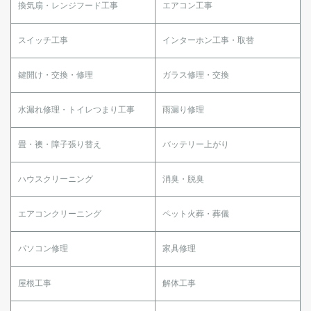
換気扇・レンジフード工事
エアコン工事
スイッチ工事
インターホン工事・取替
鍵開け・交換・修理
ガラス修理・交換
水漏れ修理・トイレつまり工事
雨漏り修理
畳・襖・障子張り替え
バッテリー上がり
ハウスクリーニング
消臭・脱臭
エアコンクリーニング
ペット火葬・葬儀
パソコン修理
家具修理
屋根工事
解体工事