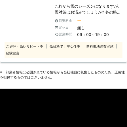
これから雪のシーズンになりますが、
雪対策はお済みでしょうか? 冬の時期
に怖いのは、なんといっても、大雪で
ー
目安料金
すよね。大雪が振ると、雪が大量に積
無し
定休日
もって、駐車場から車が出せなかった
09：00～19：00
営業時間
り、雪で玄関から出られないようなト
ラブルが発生することが考えられま
ご好評・高いリピート率
低価格で丁寧な仕事
無料現地調査実施
す。また、屋根に雪が積もると、積も
経験豊富
った雪が地面へ落下することによっ
て、思わぬトラブルを招く可能性もあ
り、不安です。 このようなトラブル
を防ぐためには、雪かきや雪下ろしが
※⼀部業者情報は公開されている情報から当社独⾃に収集したもののため、正確性
必要なのですが、玄関から出られない
を担保するものではございません。
状況ではそもそも雪かきができません
し、雪下ろしは屋根の上に登って行う
作業なので、危険が伴います。そんな
雪で困ったときは、ぜひ当社、株式会
社Rグループまでご連絡ください。す
ぐに当社スタッフがお客様のもとに駆
けつけて、除雪作業を実施いたしま
す。雪かき、雪下ろしはもちろん、カ