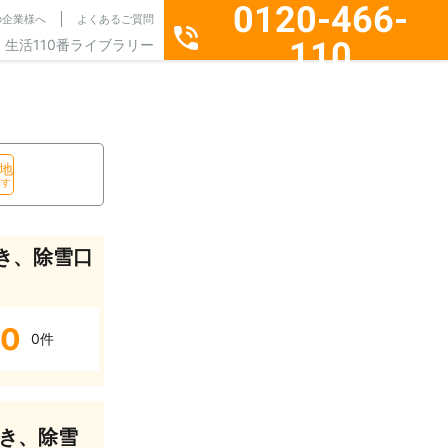
0120-466-
の企業様へ
よくあるご質問
110
生活110番ライブラリー
通話料無料・24時間365日受付
地
探す
き、除雪口
0
0件
き、除雪