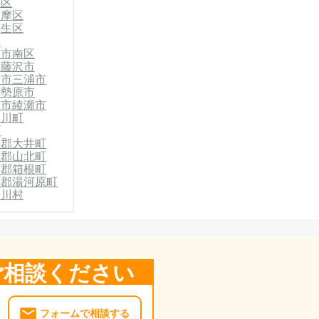
原区
多摩区
麻生区
区
原市南区
市
藤沢市
子市
三浦市
伊勢原市
柄市
綾瀬市
寒川町
町
上郡大井町
上郡山北町
下郡箱根町
下郡湯河原町
清川村
ご相談ください
フォームで相談する