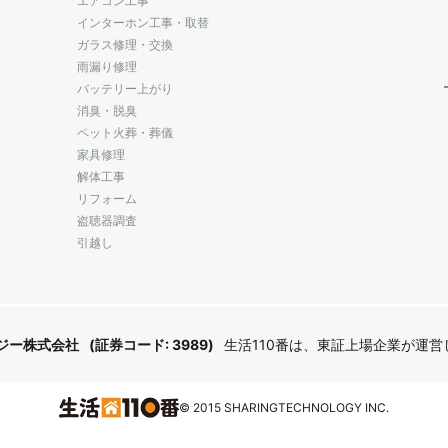
エアコン工事
インターホン工事・取替
ガラス修理・交換
雨漏り修理
バッテリー上がり
消臭・脱臭
ペット火葬・葬儀
家具修理
解体工事
リフォーム
盗聴器調査
引越し
ジー株式会社
(証券コード: 3989)
生活110番は、東証上場企業が運
© 2015 SHARINGTECHNOLOGY INC.