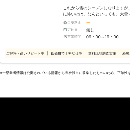
これから雪のシーズンになりますが、
に怖いのは、なんといっても、大雪
もって、駐車場から車が出せなかっ
ー
目安料金
ラブルが発生することが考えられま
無し
定休日
た雪が地面へ落下することによって
09：00～19：00
営業時間
不安です。 このようなトラブルを
なのですが、玄関から出られない状
雪下ろしは屋根の上に登って行う作
ご好評・高いリピート率
低価格で丁寧な仕事
無料現地調査実施
経験
困ったときは、ぜひ当社、株式会社
当社スタッフがお客様のもとに駆け
かき、雪下ろしはもちろん、カーポ
※⼀部業者情報は公開されている情報から当社独⾃に収集したもののため、正確性
よ。 また、当社では雪への対処だ
す。雪が降る前に屋根の補強修理を
設置を行っておくと、もしものとき
前の備えも、株式会社Rグループに