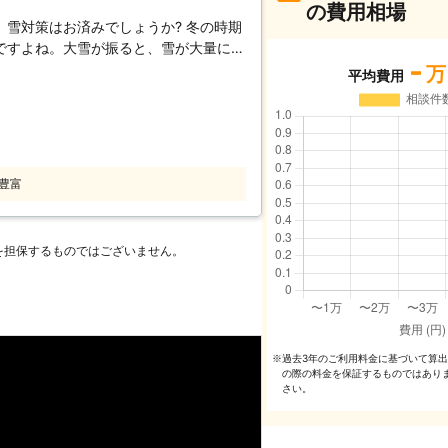
の費用相場
雪対策はお済みでしょうか? 冬の時期
ですよね。大雪が振ると、雪が大量に積
-
たり、雪で玄関から出られないようなト
万
平均費用
す。また、屋根に雪が積もると、積もっ
、思わぬトラブルを招く可能性もあり、
防ぐためには、雪かきや雪下ろしが必要
況ではそもそも雪かきができませんし、
業なので、危険が伴います。そんな雪で
豊富
Rグループまでご連絡ください。すぐに
つけて、除雪作業を実施いたします。雪
ートの修復や店鋪前の除雪も行います
を担保するものではございません。
けでなく、雪への対策も提案していま
したり、駐車場やエントランスに屋根の
にあわてる必要がありません。雪への事
ぜひお任せ下さい。
過去3年のご利⽤料⾦に基づいて算
※
の際の料⾦を保証するものではあり
さい。