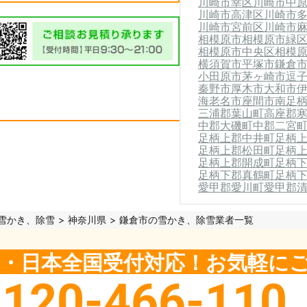
川崎市幸区
川崎市中
川崎市高津区
川崎市
川崎市宮前区
川崎市
相模原市
相模原市緑
相模原市中央区
相模
横須賀市
平塚市
鎌倉
小田原市
茅ヶ崎市
逗
秦野市
厚木市
大和市
海老名市
座間市
南足
三浦郡葉山町
高座郡
中郡大磯町
中郡二宮
足柄上郡中井町
足柄
足柄上郡松田町
足柄
足柄上郡開成町
足柄
足柄下郡真鶴町
足柄
愛甲郡愛川町
愛甲郡
雪かき、除雪
神奈川県
鎌倉市の雪かき、除雪業者一覧
5日・日本全国受付対応！お気軽に
0120-466-110