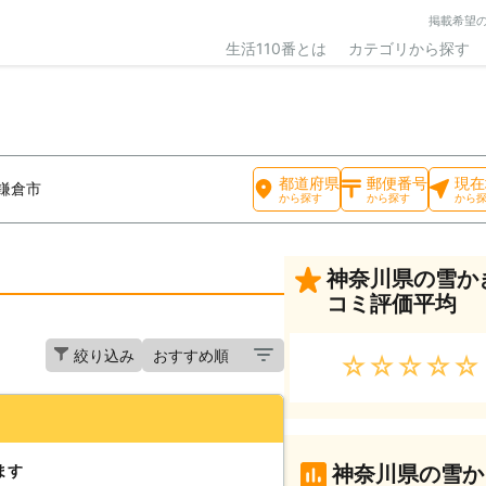
掲載希望
生活110番とは
カテゴリから探す
都道府県
郵便番号
現在
鎌倉市
から探す
から探す
から
神奈川県の雪か
コミ評価平均
絞り込み
★★★★★
ます
神奈川県の雪か