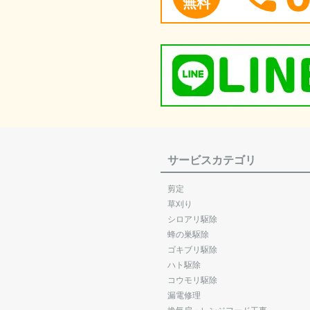
無料
サービスカテゴリ
剪定
草刈り
シロアリ駆除
蜂の巣駆除
ゴキブリ駆除
ハト駆除
コウモリ駆除
漏電修理