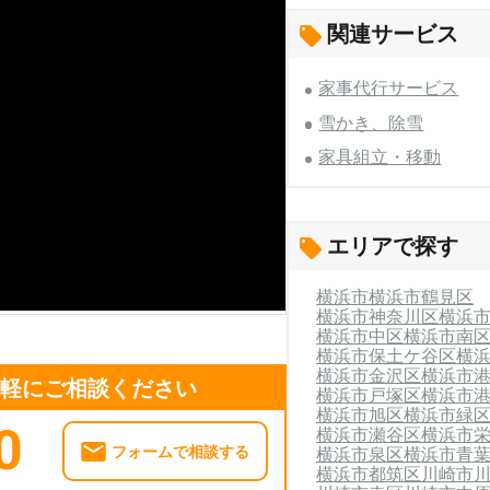
関連サービス
家事代行サービス
雪かき、除雪
家具組立・移動
エリアで探す
横浜市
横浜市鶴見区
横浜市神奈川区
横浜
横浜市中区
横浜市南
横浜市保土ケ谷区
横
横浜市金沢区
横浜市
気軽にご相談ください
横浜市戸塚区
横浜市
横浜市旭区
横浜市緑
0
横浜市瀬谷区
横浜市
フォームで相談する
横浜市泉区
横浜市青
横浜市都筑区
川崎市