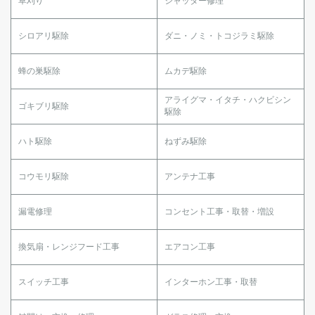
草刈り
シャッター修理
シロアリ駆除
ダニ・ノミ・トコジラミ駆除
蜂の巣駆除
ムカデ駆除
アライグマ・イタチ・ハクビシン
ゴキブリ駆除
駆除
ハト駆除
ねずみ駆除
コウモリ駆除
アンテナ工事
漏電修理
コンセント工事・取替・増設
換気扇・レンジフード工事
エアコン工事
スイッチ工事
インターホン工事・取替