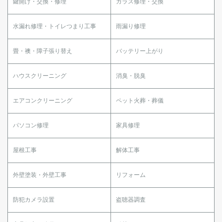
鍵開け・交換・修理
ガラス修理・交換
水漏れ修理・トイレつまり工事
雨漏り修理
畳・襖・障子張り替え
バッテリー上がり
ハウスクリーニング
消臭・脱臭
エアコンクリーニング
ペット火葬・葬儀
パソコン修理
家具修理
屋根工事
解体工事
外壁塗装・外壁工事
リフォーム
防犯カメラ設置
盗聴器調査