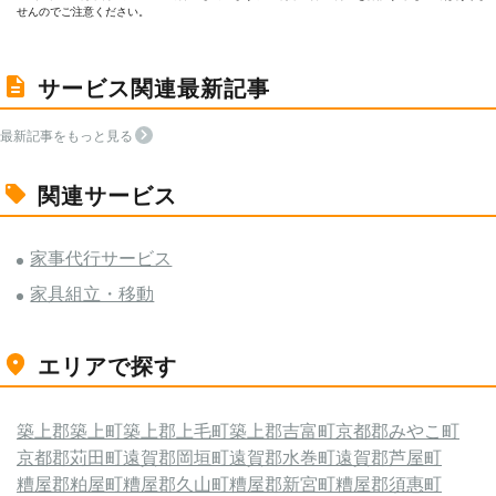
せんのでご注意ください。
サービス関連最新記事
最新記事をもっと見る
関連サービス
家事代行サービス
家具組立・移動
エリアで探す
築上郡築上町
築上郡上毛町
築上郡吉富町
京都郡みやこ町
京都郡苅田町
遠賀郡岡垣町
遠賀郡水巻町
遠賀郡芦屋町
糟屋郡粕屋町
糟屋郡久山町
糟屋郡新宮町
糟屋郡須惠町