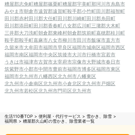
糟屋郡志免町
糟屋郡篠栗町
糟屋郡宇美町
那珂川市
糸島市
みやま市
朝倉市
遠賀郡遠賀町
鞍手郡小竹町
田川郡福智町
田川郡赤村
田川郡大任町
田川郡川崎町
田川郡糸田町
田川郡添田町
田川郡香春町
八女郡広川町
三潴郡大木町
三井郡大刀洗町
朝倉郡東峰村
朝倉郡筑前町
嘉穂郡桂川町
鞍手郡鞍手町
嘉麻市
八女市
柳川市
田川市
飯塚市
直方市
久留米市
大牟田市
福岡市早良区
福岡市城南区
福岡市西区
福岡市南区
福岡市中央区
筑後市
大川市
行橋市
宮若市
うきは市
福津市
古賀市
太宰府市
宗像市
大野城市
春日市
筑紫野市
小郡市
中間市
豊前市
福岡市博多区
福岡市東区
福岡市
北九州市八幡西区
北九州市八幡東区
北九州市小倉南区
北九州市小倉北区
北九州市戸畑区
北九州市若松区
北九州市門司区
北九州市
生活110番TOP
便利屋・代行サービス
雪かき、除雪
福岡県
糟屋郡久山町の雪かき、除雪業者一覧