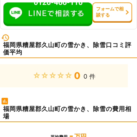
0120-466-110
フォーム
で
相
談
する
福岡県糟屋郡久山町の雪かき、除雪口コミ評
価平均
0
★★★★★
0 件
福岡県糟屋郡久山町の雪かき、除雪の費用相
場
-
万円
平均費用