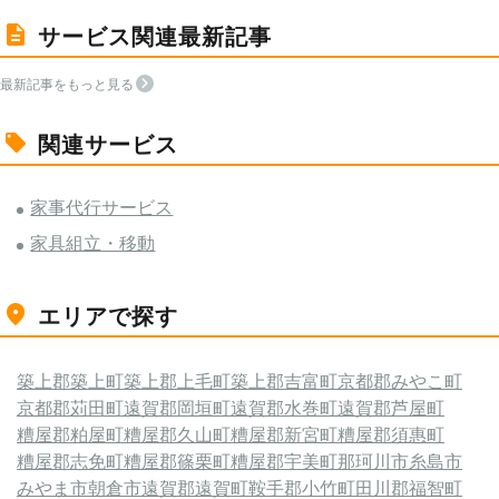
サービス関連最新記事
最新記事をもっと見る
関連サービス
家事代行サービス
家具組立・移動
エリアで探す
築上郡築上町
築上郡上毛町
築上郡吉富町
京都郡みやこ町
京都郡苅田町
遠賀郡岡垣町
遠賀郡水巻町
遠賀郡芦屋町
糟屋郡粕屋町
糟屋郡久山町
糟屋郡新宮町
糟屋郡須惠町
糟屋郡志免町
糟屋郡篠栗町
糟屋郡宇美町
那珂川市
糸島市
みやま市
朝倉市
遠賀郡遠賀町
鞍手郡小竹町
田川郡福智町