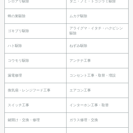
シロアリ駆除
ダニ・ノミ・トコジラミ駆除
蜂の巣駆除
ムカデ駆除
アライグマ・イタチ・ハクビシン
ゴキブリ駆除
駆除
ハト駆除
ねずみ駆除
コウモリ駆除
アンテナ工事
漏電修理
コンセント工事・取替・増設
換気扇・レンジフード工事
エアコン工事
スイッチ工事
インターホン工事・取替
鍵開け・交換・修理
ガラス修理・交換