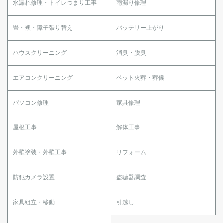
水漏れ修理・トイレつまり工事
雨漏り修理
畳・襖・障子張り替え
バッテリー上がり
ハウスクリーニング
消臭・脱臭
エアコンクリーニング
ペット火葬・葬儀
パソコン修理
家具修理
屋根工事
解体工事
外壁塗装・外壁工事
リフォーム
防犯カメラ設置
盗聴器調査
家具組立・移動
引越し