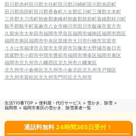
田川郡赤村
田川郡大任町
田川郡川崎町
田川郡糸田町
田川郡添田町
田川郡香春町
八女郡広川町
三潴郡大木町
三井郡大刀洗町
朝倉郡東峰村
朝倉郡筑前町
嘉穂郡桂川町
鞍手郡鞍手町
嘉麻市
八女市
柳川市
田川市
飯塚市
直方市
久留米市
大牟田市
福岡市早良区
福岡市城南区
福岡市西区
福岡市南区
福岡市中央区
筑後市
大川市
行橋市
宮若市
うきは市
福津市
古賀市
太宰府市
宗像市
大野城市
春日市
筑紫野市
小郡市
中間市
豊前市
福岡市博多区
福岡市東区
福岡市
北九州市八幡西区
北九州市八幡東区
北九州市小倉南区
北九州市小倉北区
北九州市戸畑区
北九州市若松区
北九州市門司区
北九州市
生活110番TOP
便利屋・代行サービス
雪かき、除雪
福岡県
福岡市東区の雪かき、除雪業者一覧
通話料無料
24時間365日受付！