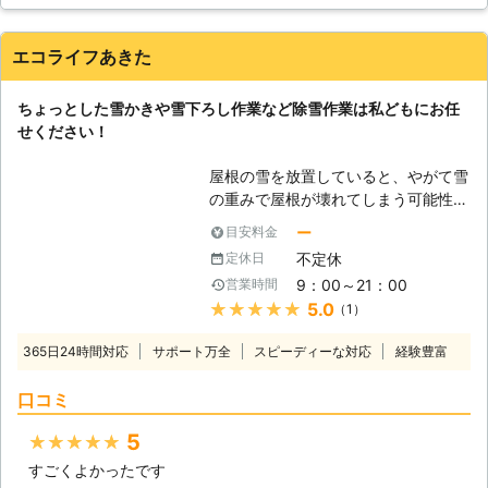
入念に話し合い、完成後に「良かっ
ます。雪が降る前に屋根の補強修理を
た！」と、共に喜べる結果をモットー
したり、駐車場やエントランスに屋根
に業務に取り組んでます。どんな些細
の設置を行っておくと、もしものとき
エコライフあきた
な事でも、無料で相談させて頂きます
にあわてる必要がありません。雪への
ので、いつでも気軽に連絡ください。
事前の備えも、株式会社Rグループに
ちょっとした雪かきや雪下ろし作業など除雪作業は私どもにお任
必要に応じて、現地にすぐにお伺い致
ぜひお任せ下さい。
せください！
します。 【雪国にある何なり屋なら
ではの雪かき】 特に豪雪地帯ではよ
屋根の雪を放置していると、やがて雪
く雪にまつわる事故が多発していま
の重みで屋根が壊れてしまう可能性が
す。 屋根の除雪を行わないと、雪の
あります。 しかし雪かきをしていて
重みで屋根が崩落してしまう恐れがあ
ー
目安料金
落下したというニュースが報道される
り、また高い場合の除雪中に転落して
不定休
定休日
こともあるため、雪かきがうまくでき
大怪我をされたりと、毎年のように事
9：00～21：00
営業時間
るか不安に感じる人も多いのではない
故が起こっております。 私達は雪国
★★★★★
5.0
（1）
でしょうか。 また、骨折などケガを
にある「何なり屋」ならではの除雪サ
されている方やご高齢の方だと屋根に
ービスも行い、お客様の生活や安全を
365日24時間対応
サポート万全
スピーディーな対応
経験豊富
のぼることもむずかしいですよね。
守り続けています。高いところの除雪
エコライフ秋田ではそのような除雪作
はもちろん、庭木の雪囲いなども行っ
口コミ
業を受け付けております。 屋根の雪
ております。 お客様目線でアドバイ
下ろしから周辺の雪かきまで幅広く対
スできるスタッフと、経験豊富な職人
5
★★★★★
応いたしますので、お気軽にお問い合
と共に、地域の皆様に喜ばれる会社と
すごくよかったです
わせください。
して、これからも、一所懸命にがんば