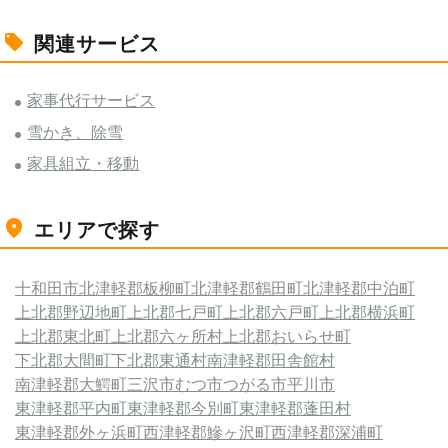
関連サービス
家事代行サービス
雪かき、除雪
家具組立・移動
エリアで探す
十和田市
北津軽郡板柳町
北津軽郡鶴田町
北津軽郡中泊町
上北郡野辺地町
上北郡七戸町
上北郡六戸町
上北郡横浜町
上北郡東北町
上北郡六ヶ所村
上北郡おいらせ町
下北郡大間町
下北郡東通村
南津軽郡田舎館村
南津軽郡大鰐町
三沢市
むつ市
つがる市
平川市
東津軽郡平内町
東津軽郡今別町
東津軽郡蓬田村
東津軽郡外ヶ浜町
西津軽郡鰺ヶ沢町
西津軽郡深浦町