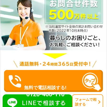
無料で電話相談する!
0120-466-110
フォーム
で
相
談
する