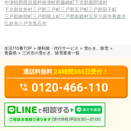
中津軽郡西目屋村
南津軽郡藤崎町
下北郡風間浦村
下北郡佐井村
三戸郡三戸町
三戸郡五戸町
三戸郡田子町
三戸郡南部町
三戸郡階上町
三戸郡新郷村
五所川原市
青森市
弘前市
八戸市
黒石市
生活110番TOP
便利屋・代行サービス
雪かき、除雪
青森県
三沢市の雪かき、除雪業者一覧
通話料無料
24時間365日受付！
0120-466-110