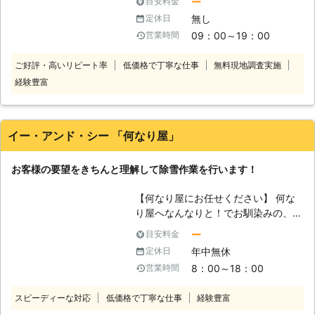
ー
目安料金
すよね。大雪が振ると、雪が大量に積
無し
定休日
もって、駐車場から車が出せなかった
09：00～19：00
営業時間
り、雪で玄関から出られないようなト
ラブルが発生することが考えられま
ご好評・高いリピート率
低価格で丁寧な仕事
無料現地調査実施
す。また、屋根に雪が積もると、積も
経験豊富
った雪が地面へ落下することによっ
て、思わぬトラブルを招く可能性もあ
り、不安です。 このようなトラブル
を防ぐためには、雪かきや雪下ろしが
イー・アンド・シー 「何なり屋」
必要なのですが、玄関から出られない
状況ではそもそも雪かきができません
お客様の要望をきちんと理解して除雪作業を行います！
し、雪下ろしは屋根の上に登って行う
作業なので、危険が伴います。そんな
【何なり屋にお任せください】 何な
雪で困ったときは、ぜひ当社、株式会
り屋へなんなりと！でお馴染みの、
社Rグループまでご連絡ください。す
（株）イー・アンド・シー「何なり
ぐに当社スタッフがお客様のもとに駆
ー
目安料金
屋」で、ございます。施行の大小問わ
けつけて、除雪作業を実施いたしま
年中無休
定休日
ず、本気でお客様の笑顔につながる心
す。雪かき、雪下ろしはもちろん、カ
8：00～18：00
営業時間
構えで業務を行っております。 「お
ーポートの修復や店鋪前の除雪も行い
客様のお家は自分の家だ」という心構
ますよ。 また、当社では雪への対処
スピーディーな対応
低価格で丁寧な仕事
経験豊富
えで、仕事しております。 施行前に
だけでなく、雪への対策も提案してい