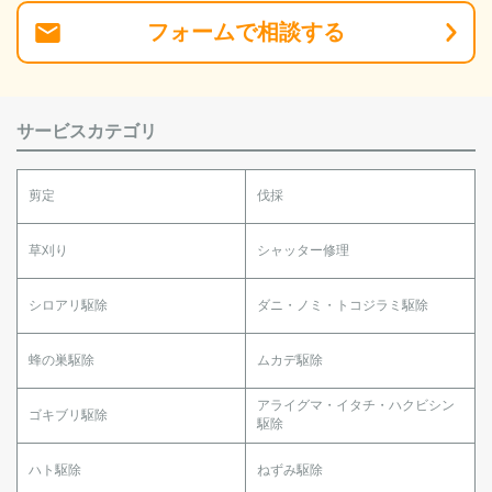
フォーム
で
相談
する
サービスカテゴリ
剪定
伐採
草刈り
シャッター修理
シロアリ駆除
ダニ・ノミ・トコジラミ駆除
蜂の巣駆除
ムカデ駆除
アライグマ・イタチ・ハクビシン
ゴキブリ駆除
駆除
ハト駆除
ねずみ駆除