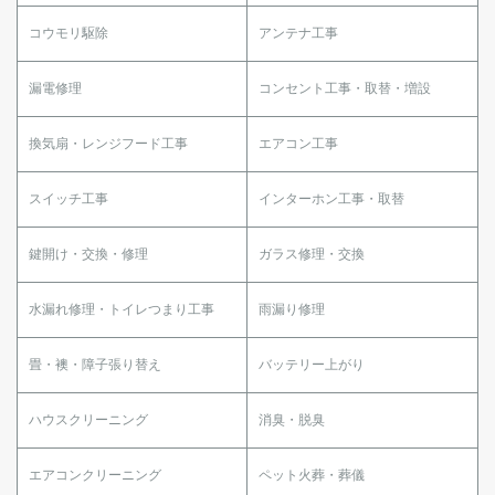
コウモリ駆除
アンテナ工事
漏電修理
コンセント工事・取替・増設
換気扇・レンジフード工事
エアコン工事
スイッチ工事
インターホン工事・取替
鍵開け・交換・修理
ガラス修理・交換
水漏れ修理・トイレつまり工事
雨漏り修理
畳・襖・障子張り替え
バッテリー上がり
ハウスクリーニング
消臭・脱臭
エアコンクリーニング
ペット火葬・葬儀