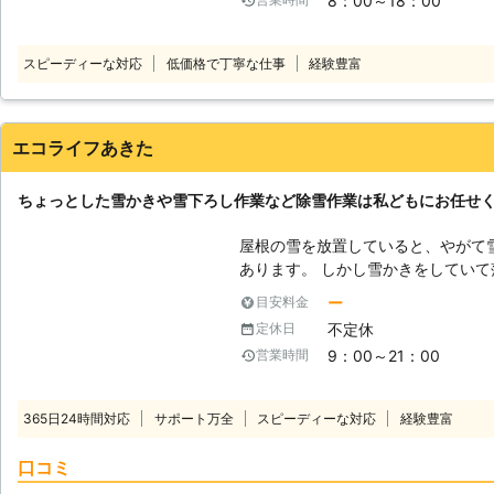
8：00～18：00
業務に取り組んでます。どんな些細
で、いつでも気軽に連絡ください。
ます。 【雪国にある何なり屋ならではの雪かき】 特に豪雪地帯ではよく雪
スピーディーな対応
低価格で丁寧な仕事
経験豊富
にまつわる事故が多発しています。
屋根が崩落してしまう恐れがあり、
をされたりと、毎年のように事故が
「何なり屋」ならではの除雪サービ
エコライフあきた
けています。高いところの除雪はも
ます。 お客様目線でアドバイスで
ちょっとした雪かきや雪下ろし作業など除雪作業は私どもにお任せ
に、地域の皆様に喜ばれる会社とし
すので、よろしくお願い致します。
屋根の雪を放置していると、やがて
あります。 しかし雪かきをしてい
こともあるため、雪かきがうまくで
ー
目安料金
でしょうか。 また、骨折などケガ
不定休
定休日
のぼることもむずかしいですよね。 エコライフ秋田ではそのような除雪作
9：00～21：00
営業時間
業を受け付けております。 屋根の
応いたしますので、お気軽にお問い
365日24時間対応
サポート万全
スピーディーな対応
経験豊富
口コミ