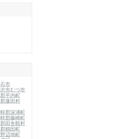
黒石市
三沢市
むつ市
軽郡平内町
軽郡蓬田村
津軽郡深浦町
津軽郡藤崎町
軽郡田舎館村
軽郡鶴田町
郡野辺地町