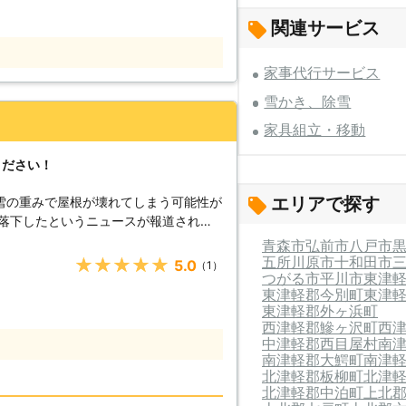
な事でも、無料で相談させて頂きますの
必要に応じて、現地にすぐにお伺い致し
関連サービス
 屋根の除雪を行わないと、雪の重みで
家事代行サービス
また高い場合の除雪中に転落して大怪我
起こっております。 私達は雪国にある
雪かき、除雪
スも行い、お客様の生活や安全を守り続
家具組立・移動
ちろん、庭木の雪囲いなども行っており
きるスタッフと、経験豊富な職人と共
ください！
て、これからも、一所懸命にがんばりま
エリアで探す
雪の重みで屋根が壊れてしまう可能性が
て落下したというニュースが報道される
きるか不安に感じる人も多いのではない
青森市
弘前市
八戸市
をされている方やご高齢の方だと屋根に
五所川原市
十和田市
★★★★★
5.0
（1）
つがる市
平川市
東津
東津軽郡今別町
東津
雪下ろしから周辺の雪かきまで幅広く対
東津軽郡外ヶ浜町
合わせください。
西津軽郡鰺ヶ沢町
西
中津軽郡西目屋村
南
南津軽郡大鰐町
南津
北津軽郡板柳町
北津
北津軽郡中泊町
上北