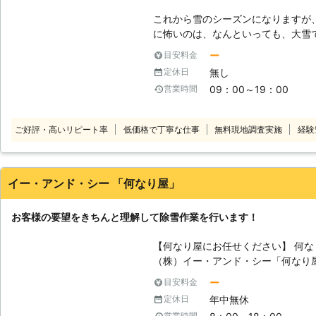
これから雪のシーズンになりますが、
に怖いのは、なんといっても、大雪
もって、駐車場から車が出せなかっ
ー
目安料金
ラブルが発生することが考えられま
無し
定休日
た雪が地面へ落下することによって
09：00～19：00
営業時間
不安です。 このようなトラブルを
なのですが、玄関から出られない状
雪下ろしは屋根の上に登って行う作
ご好評・高いリピート率
低価格で丁寧な仕事
無料現地調査実施
経験
困ったときは、ぜひ当社、株式会社
当社スタッフがお客様のもとに駆け
かき、雪下ろしはもちろん、カーポ
よ。 また、当社では雪への対処だ
イー・アンド・シー 「何なり屋」
す。雪が降る前に屋根の補強修理を
設置を行っておくと、もしものとき
お客様の要望をきちんと理解して除雪作業を行います！
前の備えも、株式会社Rグループに
【何なり屋にお任せください】 何
（株）イー・アンド・シー「何なり
ず、本気でお客様の笑顔につながる
ー
目安料金
客様のお家は自分の家だ」という心
年中無休
定休日
入念に話し合い、完成後に「良かっ
営業時間