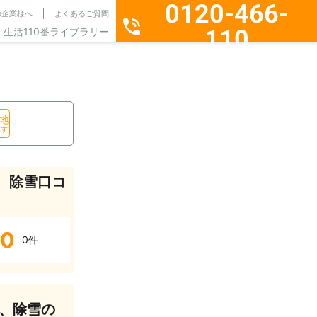
0120-466-
の企業様へ
よくあるご質問
110
生活110番ライブラリー
通話料無料・24時間365日受付
地
探す
、除雪口コ
0
0件
、除雪の