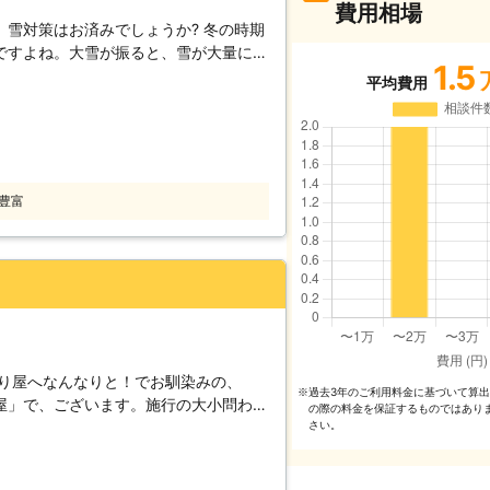
費用相場
雪対策はお済みでしょうか? 冬の時期
ですよね。大雪が振ると、雪が大量に積
1.5
たり、雪で玄関から出られないようなト
平均費用
す。また、屋根に雪が積もると、積もっ
、思わぬトラブルを招く可能性もあり、
防ぐためには、雪かきや雪下ろしが必要
況ではそもそも雪かきができませんし、
業なので、危険が伴います。そんな雪で
豊富
Rグループまでご連絡ください。すぐに
つけて、除雪作業を実施いたします。雪
ートの修復や店鋪前の除雪も行います
けでなく、雪への対策も提案していま
したり、駐車場やエントランスに屋根の
にあわてる必要がありません。雪への事
ぜひお任せ下さい。
なり屋へなんなりと！でお馴染みの、
過去3年のご利⽤料⾦に基づいて算
※
屋」で、ございます。施行の大小問わ
の際の料⾦を保証するものではあり
心構えで業務を行っております。 「お
さい。
構えで、仕事しております。 施行前に
た！」と、共に喜べる結果をモットーに