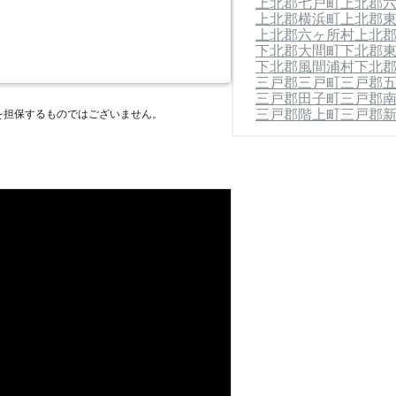
上北郡七戸町
上北郡
上北郡横浜町
上北郡
上北郡六ヶ所村
上北
下北郡大間町
下北郡
下北郡風間浦村
下北
三戸郡三戸町
三戸郡
三戸郡田子町
三戸郡
三戸郡階上町
三戸郡
を担保するものではございません。