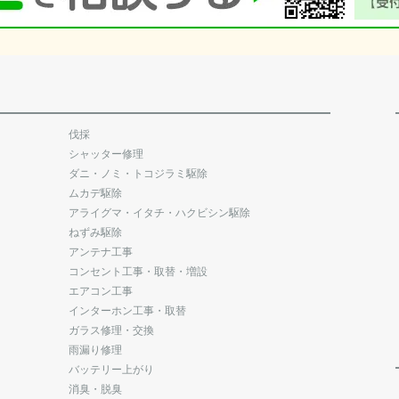
伐採
シャッター修理
ダニ・ノミ・トコジラミ駆除
ムカデ駆除
アライグマ・イタチ・ハクビシン駆除
ねずみ駆除
アンテナ工事
コンセント工事・取替・増設
エアコン工事
インターホン工事・取替
ガラス修理・交換
雨漏り修理
バッテリー上がり
消臭・脱臭