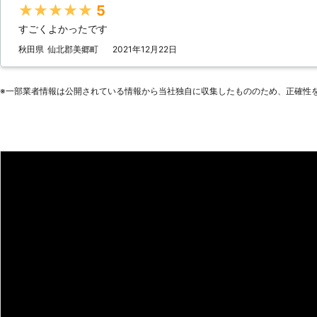
★★★★★
5
すごくよかったです
秋田県
仙北郡美郷町
2021年12月22日
※⼀部業者情報は公開されている情報から当社独⾃に収集したもののため、正確性