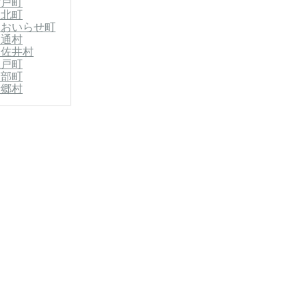
六戸町
東北町
郡おいらせ町
東通村
郡佐井村
五戸町
南部町
新郷村