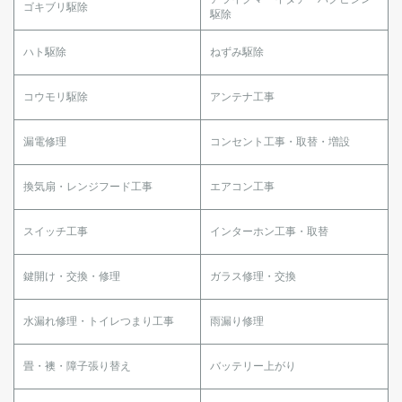
ゴキブリ駆除
駆除
ハト駆除
ねずみ駆除
コウモリ駆除
アンテナ工事
漏電修理
コンセント工事・取替・増設
換気扇・レンジフード工事
エアコン工事
スイッチ工事
インターホン工事・取替
鍵開け・交換・修理
ガラス修理・交換
水漏れ修理・トイレつまり工事
雨漏り修理
畳・襖・障子張り替え
バッテリー上がり