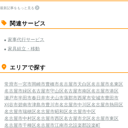
最新記事をもっと見る
関連サービス
家事代行サービス
家具組立・移動
エリアで探す
常滑市
一宮市
岡崎市
豊橋市
名古屋市天白区
名古屋市名東区
名古屋市緑区
名古屋市守山区
名古屋市南区
名古屋市港区
瀬戸市
半田市
春日井市
犬山市
蒲郡市
西尾市
安城市
豊田市
刈谷市
碧南市
津島市
豊川市
名古屋市中川区
名古屋市熱田区
名古屋市瑞穂区
名古屋市昭和区
名古屋市中区
名古屋市中村区
名古屋市西区
名古屋市北区
名古屋市東区
名古屋市千種区
名古屋市
江南市
北設楽郡設楽町