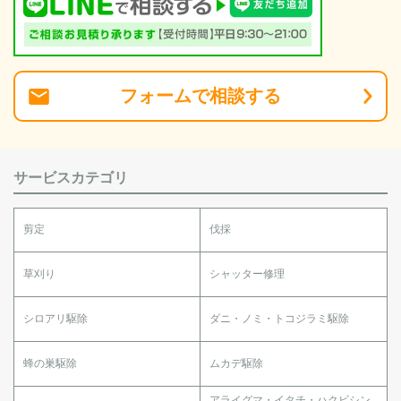
フォーム
で
相談
する
サービスカテゴリ
剪定
伐採
草刈り
シャッター修理
シロアリ駆除
ダニ・ノミ・トコジラミ駆除
蜂の巣駆除
ムカデ駆除
アライグマ・イタチ・ハクビシン