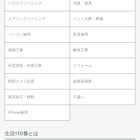
ハウスクリーニング
消臭・脱臭
エアコンクリーニング
ペット火葬・葬儀
パソコン修理
家具修理
屋根工事
解体工事
外壁塗装・外壁工事
リフォーム
防犯カメラ設置
盗聴器調査
家具組立・移動
引越し
iPhone修理
生活110番とは