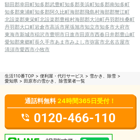
額田郡幸田町
知多郡武豊町
知多郡美浜町
知多郡南知多町
知多郡東浦町
知多郡阿久比町
海部郡飛島村
海部郡蟹江町
北設楽郡東栄町
北設楽郡豊根村
海部郡大治町
丹羽郡扶桑町
丹羽郡大口町
岩倉市
高浜市
尾張旭市
知立市
知多市
大府市
東海市
新城市
稲沢市
豊明市
日進市
田原市
西春日井郡豊山町
愛知郡東郷町
長久手市
あま市
みよし市
弥富市
北名古屋市
清須市
愛西市
小牧市
生活110番TOP
便利屋・代行サービス
雪かき、除雪
愛知県
田原市の雪かき、除雪業者一覧
通話料無料
24時間365日受付！
0120-466-110