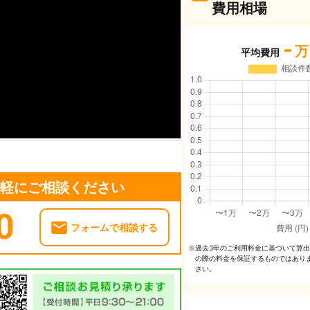
費用相場
-
万
平均費用
気軽にご相談ください
0
フォームで相談する
過去3年のご利⽤料⾦に基づいて算
※
の際の料⾦を保証するものではあり
さい。