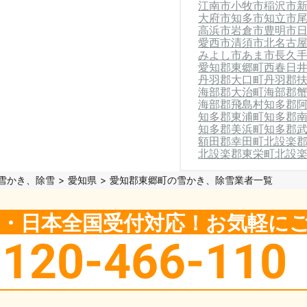
江南市
小牧市
稲沢市
大府市
知多市
知立市
高浜市
岩倉市
豊明市
愛西市
清須市
北名古
みよし市
あま市
長久
愛知郡東郷町
西春日
丹羽郡大口町
丹羽郡
海部郡大治町
海部郡
海部郡飛島村
知多郡
知多郡東浦町
知多郡
知多郡美浜町
知多郡
額田郡幸田町
北設楽
北設楽郡東栄町
北設
雪かき、除雪
愛知県
愛知郡東郷町の雪かき、除雪業者一覧
5日・日本全国受付対応！お気軽に
0120-466-110