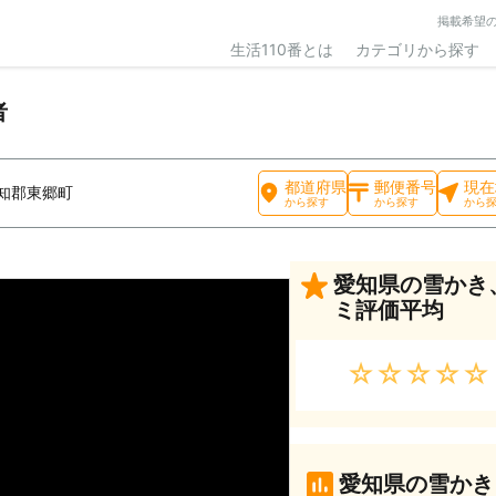
掲載希望
生活110番とは
カテゴリから探す
者
都道府県
郵便番号
現在
知郡東郷町
から探す
から探す
から
愛知県の雪かき
ミ評価平均
★★★★★
愛知県の雪かき