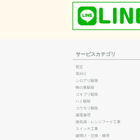
サービスカテゴリ
剪定
草刈り
シロアリ駆除
蜂の巣駆除
ゴキブリ駆除
ハト駆除
コウモリ駆除
漏電修理
換気扇・レンジフード工事
スイッチ工事
鍵開け・交換・修理