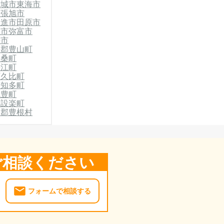
新城市
東海市
尾張旭市
日進市
田原市
屋市
弥富市
手市
井郡豊山町
扶桑町
蟹江町
阿久比町
南知多町
武豊町
郡設楽町
楽郡豊根村
ご相談ください
フォームで相談する