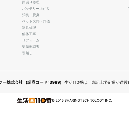
雨漏り修理
バッテリー上がり
消臭・脱臭
ペット火葬・葬儀
家具修理
解体工事
リフォーム
盗聴器調査
引越し
ジー株式会社
(証券コード: 3989)
生活110番は、東証上場企業が運
© 2015 SHARINGTECHNOLOGY INC.