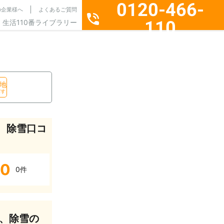
0120-466-
の企業様へ
よくあるご質問
110
生活110番ライブラリー
通話料無料・24時間365日受付
地
探す
、除雪口コ
0
0件
、除雪の