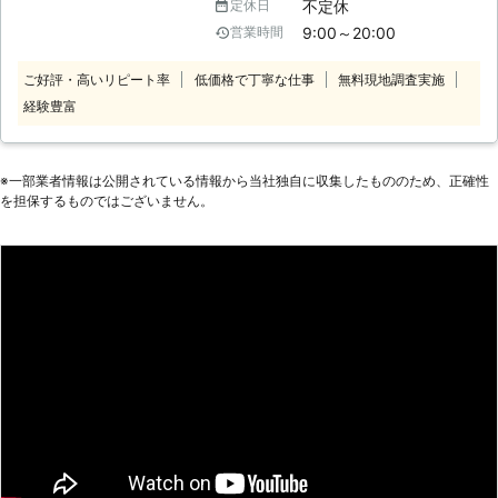
不定休
定休日
てもらってゆっくり休みたい、忙しく
9:00～20:00
営業時間
て家事の時間がない。そのように、家
事に関してお困りごとがありました
ご好評・高いリピート率
低価格で丁寧な仕事
無料現地調査実施
ら、株式会社ヒューマンライフサポー
経験豊富
トにご相談ください。私たちは、家事
代行サービスを提供しており、お客様
に代わって家事をさせていただきま
す。作業内容は幅広く、掃除、買い物
※⼀部業者情報は公開されている情報から当社独⾃に収集したもののため、正確性
などの代行を承っております。細かい
を担保するものではございません。
気配りができる当社スタッフが対応し
ますので、お気軽にお問い合わせくだ
さい。 【幅広い年代の方をサポート
いたします】 少子高齢化が進んでい
る現代では、ご高齢の方の一人暮らし
も珍しくありません。また、進学や就
職に伴い実家から離れて一人暮らしを
されている若い世代も大勢いらっしゃ
います。なんでも一人でしなくてはな
らないため、買い物さえも面倒に思う
時があるのではないでしょうか。当社
は、地域の幅広い年代の方をサポート