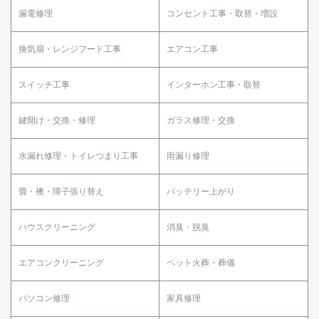
漏電修理
コンセント工事・取替・増設
換気扇・レンジフード工事
エアコン工事
スイッチ工事
インターホン工事・取替
鍵開け・交換・修理
ガラス修理・交換
水漏れ修理・トイレつまり工事
雨漏り修理
畳・襖・障子張り替え
バッテリー上がり
ハウスクリーニング
消臭・脱臭
エアコンクリーニング
ペット火葬・葬儀
パソコン修理
家具修理