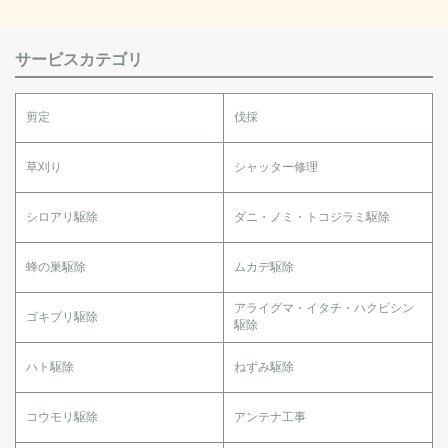
サービスカテゴリ
剪定
伐採
草刈り
シャッター修理
シロアリ駆除
ダニ・ノミ・トコジラミ駆除
蜂の巣駆除
ムカデ駆除
アライグマ・イタチ・ハクビシン
ゴキブリ駆除
駆除
ハト駆除
ねずみ駆除
コウモリ駆除
アンテナ工事