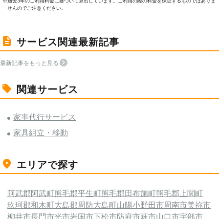
過去3年のご利⽤料⾦に基づいて算出しています。ご利⽤の際の料⾦を保証するものではありま
※
せんのでご注意ください。
サービス関連最新記事
最新記事をもっと見る
関連サービス
家事代行サービス
家具組立・移動
エリアで探す
阿武郡阿武町
熊毛郡平生町
熊毛郡田布施町
熊毛郡上関町
玖珂郡和木町
大島郡周防大島町
山陽小野田市
周南市
美祢市
柳井市
長門市
光市
岩国市
下松市
防府市
萩市
山口市
宇部市