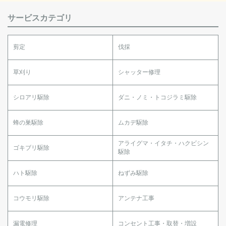
サービスカテゴリ
剪定
伐採
草刈り
シャッター修理
シロアリ駆除
ダニ・ノミ・トコジラミ駆除
蜂の巣駆除
ムカデ駆除
アライグマ・イタチ・ハクビシン
ゴキブリ駆除
駆除
ハト駆除
ねずみ駆除
コウモリ駆除
アンテナ工事
漏電修理
コンセント工事・取替・増設