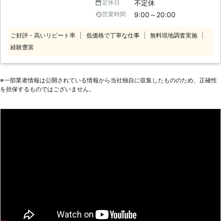
不定休
定休日
てもらってゆっくり休みたい、忙しく
9:00～20:00
営業時間
て家事の時間がない。そのように、家
事に関してお困りごとがありました
ご好評・高いリピート率
低価格で丁寧な仕事
無料現地調査実施
ら、株式会社ヒューマンライフサポー
経験豊富
トにご相談ください。私たちは、家事
代行サービスを提供しており、お客様
に代わって家事をさせていただきま
す。作業内容は幅広く、掃除、買い物
※⼀部業者情報は公開されている情報から当社独⾃に収集したもののため、正確性
などの代行を承っております。細かい
を担保するものではございません。
気配りができる当社スタッフが対応し
ますので、お気軽にお問い合わせくだ
さい。 【幅広い年代の方をサポート
いたします】 少子高齢化が進んでい
る現代では、ご高齢の方の一人暮らし
も珍しくありません。また、進学や就
職に伴い実家から離れて一人暮らしを
されている若い世代も大勢いらっしゃ
います。なんでも一人でしなくてはな
らないため、買い物さえも面倒に思う
時があるのではないでしょうか。当社
は、地域の幅広い年代の方をサポート