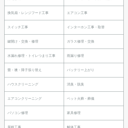
換気扇・レンジフード工事
エアコン工事
スイッチ工事
インターホン工事・取替
鍵開け・交換・修理
ガラス修理・交換
水漏れ修理・トイレつまり工事
雨漏り修理
畳・襖・障子張り替え
バッテリー上がり
ハウスクリーニング
消臭・脱臭
エアコンクリーニング
ペット火葬・葬儀
パソコン修理
家具修理
屋根工事
解体工事