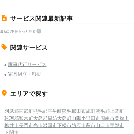
サービス関連最新記事
最新記事をもっと見る
関連サービス
家事代行サービス
家具組立・移動
エリアで探す
阿武郡阿武町
熊毛郡平生町
熊毛郡田布施町
熊毛郡上関町
玖珂郡和木町
大島郡周防大島町
山陽小野田市
周南市
美祢市
柳井市
長門市
光市
岩国市
下松市
防府市
萩市
山口市
宇部市
下関市