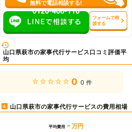
無料で電話相談する!
0120-466-110
フォーム
で
相
談
する
山口県萩市の家事代行サービス口コミ評価平
均
0
★★★★★
0 件
山口県萩市の家事代行サービスの費用相場
-
万円
平均費用