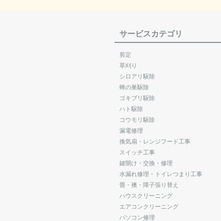
サービスカテゴリ
剪定
草刈り
シロアリ駆除
蜂の巣駆除
ゴキブリ駆除
ハト駆除
コウモリ駆除
漏電修理
換気扇・レンジフード工事
スイッチ工事
鍵開け・交換・修理
水漏れ修理・トイレつまり工事
畳・襖・障子張り替え
ハウスクリーニング
エアコンクリーニング
パソコン修理