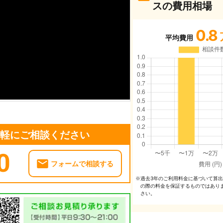
スの費用相場
0.8
平均費用
気軽にご相談ください
0
フォームで相談する
過去3年のご利⽤料⾦に基づいて算
※
の際の料⾦を保証するものではあり
さい。