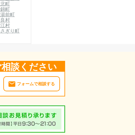
芦北町
郡錦町
郡湯前町
相良村
山江村
あさぎり町
ご相談ください
フォームで相談する