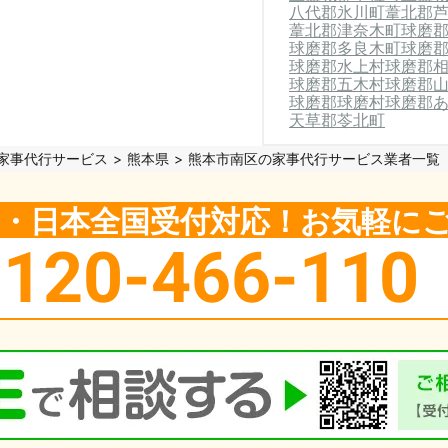
八代郡氷川町
葦北郡
葦北郡津奈木町
球磨
球磨郡多良木町
球磨
球磨郡水上村
球磨郡
球磨郡五木村
球磨郡
球磨郡球磨村
球磨郡
天草郡苓北町
家事代行サービス
熊本県
熊本市南区の家事代行サービス業者一覧
5日・日本全国受付対応！お気軽に
0120-466-110