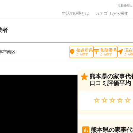
掲載希望
生活110番とは
カテゴリから探す
業者
都道府県
郵便番号
現在
本市南区
から探す
から探す
から
熊本県の家事代
口コミ評価平均
★★★★★
熊本県の家事代