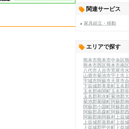
関連サービス
家具組立・移動
エリアで探す
熊本市
熊本市中央区
熊本市西区
熊本市南
八代市
人吉市
荒尾市
山鹿市
菊池市
宇土市
宇城市
阿蘇市
天草市
下益城郡美里町
玉名
玉名郡南関町
玉名郡
玉名郡和水町
菊池郡
菊池郡菊陽町
阿蘇郡
阿蘇郡小国町
阿蘇郡
阿蘇郡高森町
阿蘇郡
阿蘇郡南阿蘇村
上益
上益城郡嘉島町
上益
上益城郡甲佐町
上益