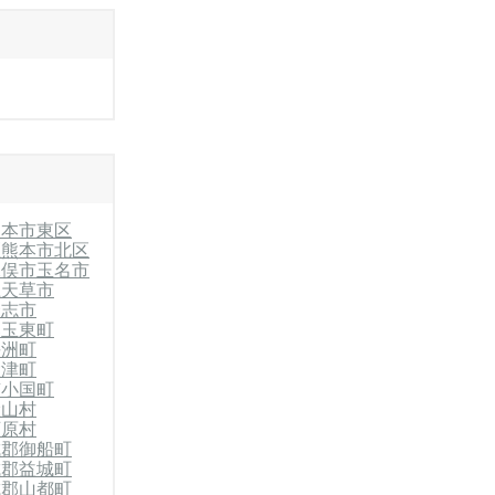
熊本市東区
区
熊本市北区
水俣市
玉名市
上天草市
合志市
郡玉東町
長洲町
大津町
南小国町
産山村
西原村
城郡御船町
城郡益城町
城郡山都町