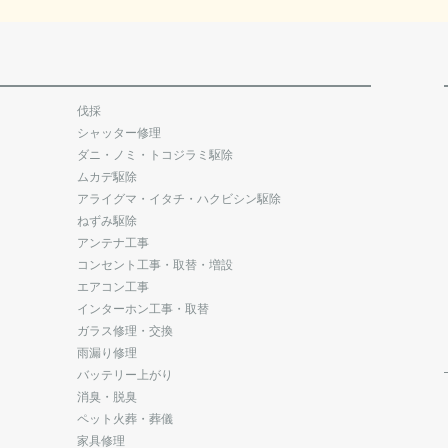
伐採
シャッター修理
ダニ・ノミ・トコジラミ駆除
ムカデ駆除
アライグマ・イタチ・ハクビシン駆除
ねずみ駆除
アンテナ工事
コンセント工事・取替・増設
エアコン工事
インターホン工事・取替
ガラス修理・交換
雨漏り修理
バッテリー上がり
消臭・脱臭
ペット火葬・葬儀
家具修理