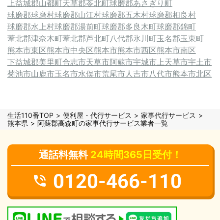
上益城郡山都町
天草郡苓北町
球磨郡あさぎり町
球磨郡球磨村
球磨郡山江村
球磨郡五木村
球磨郡相良村
球磨郡水上村
球磨郡湯前町
球磨郡多良木町
球磨郡錦町
葦北郡津奈木町
葦北郡芦北町
八代郡氷川町
玉名郡玉東町
熊本市東区
熊本市中央区
熊本市
熊本市西区
熊本市南区
下益城郡美里町
合志市
天草市
阿蘇市
宇城市
上天草市
宇土市
菊池市
山鹿市
玉名市
水俣市
荒尾市
人吉市
八代市
熊本市北区
生活110番TOP
便利屋・代行サービス
家事代行サービス
熊本県
阿蘇郡高森町の家事代行サービス業者一覧
通話料無料
24時間365日受付！
0120-466-110