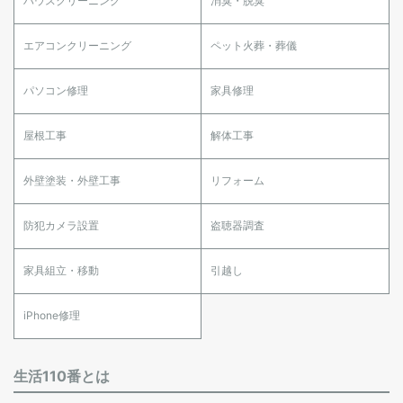
ハウスクリーニング
消臭・脱臭
エアコンクリーニング
ペット火葬・葬儀
パソコン修理
家具修理
屋根工事
解体工事
外壁塗装・外壁工事
リフォーム
防犯カメラ設置
盗聴器調査
家具組立・移動
引越し
iPhone修理
生活110番とは