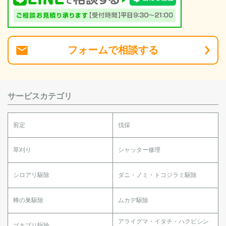
フォーム
で
相談
する
サービスカテゴリ
剪定
伐採
草刈り
シャッター修理
シロアリ駆除
ダニ・ノミ・トコジラミ駆除
蜂の巣駆除
ムカデ駆除
アライグマ・イタチ・ハクビシン
ゴキブリ駆除