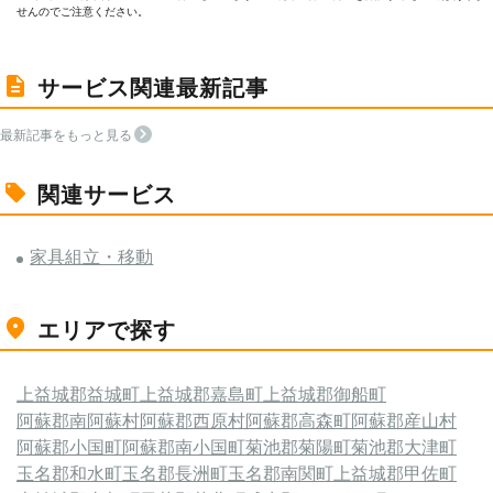
せんのでご注意ください。
サービス関連最新記事
最新記事をもっと見る
関連サービス
家具組立・移動
エリアで探す
上益城郡益城町
上益城郡嘉島町
上益城郡御船町
阿蘇郡南阿蘇村
阿蘇郡西原村
阿蘇郡高森町
阿蘇郡産山村
阿蘇郡小国町
阿蘇郡南小国町
菊池郡菊陽町
菊池郡大津町
玉名郡和水町
玉名郡長洲町
玉名郡南関町
上益城郡甲佐町