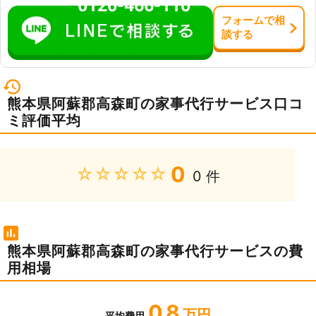
0120-466-110
フォーム
で
相
談
する
熊本県阿蘇郡高森町の家事代行サービス口コ
ミ評価平均
0
★★★★★
0 件
熊本県阿蘇郡高森町の家事代行サービスの費
用相場
0.8
万円
平均費用