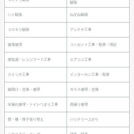
駆除
ハト駆除
ねずみ駆除
コウモリ駆除
アンテナ工事
漏電修理
コンセント工事・取替・増設
換気扇・レンジフード工事
エアコン工事
スイッチ工事
インターホン工事・取替
鍵開け・交換・修理
ガラス修理・交換
水漏れ修理・トイレつまり工事
雨漏り修理
畳・襖・障子張り替え
バッテリー上がり