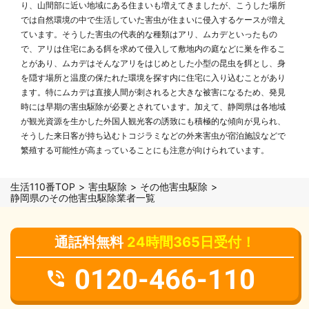
り、山間部に近い地域にある住まいも増えてきましたが、こうした場所
では自然環境の中で生活していた害虫が住まいに侵入するケースが増え
ています。そうした害虫の代表的な種類はアリ、ムカデといったもの
で、アリは住宅にある餌を求めて侵入して敷地内の庭などに巣を作るこ
とがあり、ムカデはそんなアリをはじめとした小型の昆虫を餌とし、身
を隠す場所と温度の保たれた環境を探す内に住宅に入り込むことがあり
ます。特にムカデは直接人間が刺されると大きな被害になるため、発見
時には早期の害虫駆除が必要とされています。加えて、静岡県は各地域
が観光資源を生かした外国人観光客の誘致にも積極的な傾向が見られ、
そうした来日客が持ち込むトコジラミなどの外来害虫が宿泊施設などで
繁殖する可能性が高まっていることにも注意が向けられています。
生活110番TOP
害虫駆除
その他害虫駆除
静岡県のその他害虫駆除業者一覧
通話料無料
24時間365日受付！
0120-466-110