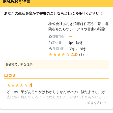
IPMあおき消毒
あなたの生活を脅かす害虫のことなら当社にお任せください！
株式会社あおき消毒は住宅や生活に危
険をもたらすシロアリや害虫の駆除を
中心に業務を行っております。害虫が
ー
目安料金
発生するだけで生活の質が低下してし
年中無休
定休日
まい、安心して暮らすことが出来なく
8時～18時
営業時間
なってしまいますが、当社は昭和56
★★★★★
4.0
（3）
年から害虫駆除の事業を行っておりま
すので、多くの経験と知識でお客様の
低価格で丁寧な仕事
お困りごとを迅速に解決し、安心して
暮らせる環境に致します。地域に密着
口コミ
し、完全自社施工という面も当社の強
みです。お見積りや調査は無料で承っ
4
★★★★★
ておりますので、害虫駆除をお考えの
どこかに巣があるのかはわかりませんがハチに似たような虫が
際は一度ご相談ください。 【シロア
庭に多く飛んでくるようになりました。小さい子どもがいるし
リとは】 シロアリは最も数の多い昆
私たち夫婦も虫は苦手なので正体が何かもわかりませんでした
虫と言われており、木に含まれるセル
続きを読む
が被害にあってから後悔したくないと思い、IPMあおき消毒さ
ロースを栄養とする害虫です。シロア
んに来てもらいました。見てもらうとアブの一種だったようで