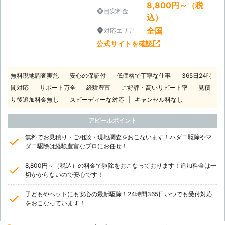
8,800円～（税
目安料金
込）
全国
対応エリア
公式サイトを確認
無料現地調査実施
安心の保証付
低価格で丁寧な仕事
365日24時
間対応
サポート万全
経験豊富
ご好評・高いリピート率
見積
り後追加料金無し
スピーディーな対応
キャンセル料なし
アピールポイント
無料でお見積り・ご相談・現地調査をおこないます！ハダニ駆除やマ
ダニ駆除は経験豊富なプロにお任せ！
8,800円～（税込）の料金で駆除をおこなっております！追加料金は一
切かからないので安心です！
子どもやペットにも安心の最新駆除！24時間365日いつでも受付対応
をおこなっています！