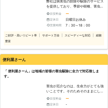
弊社は病害虫の防除や駆除のサービス
を提供しており、季節や樹種、害虫の
種類に応じた適切な防除やK所を行っ
ー
目安料金
ております。できる限り人体や環境に
日曜日お休み
定休日
優しく悪影響を与えないようにして、
7：30～18：00
営業時間
無駄に多くの薬剤を使うことなく、最
適で効果的な分量を使用するようにし
ご好評・高いリピート率
サポート万全
スピーディーな対応
経験
ているのが特徴です。これまでさまざ
豊富
まな害虫トラブルを対応してきて、い
くつもの現場を経験してきた確かな実
績からノウハウが身に付いておりま
す。お客様のご要望やご予算をお聞き
便利屋さーん
して、的確な提案をいたします。個人
で対処するのが難しい時には、専門家
「 便利屋さーん」は地域の皆様の害虫駆除に全力で対応致しま
に任せるのが良く、お気楽にご連絡し
す。
てください。
害虫が厄介なのは、生命力がとても強
いことです。そのためそのままにして
おけば、被害は拡大する傾向があるの
ー
目安料金
も害虫の特徴と言えます。例えば、ゴ
-
定休日
キブリは、一生に産む子供の数は約