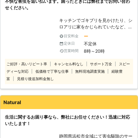
不快な害虫を追い払います。困ったときには弊社までお問い合わ
せください。
キッチンでゴキブリを見かけたり、シ
ロアリに家をかじられていたなど、害
虫の被害に遭って困っている方はいま
ー
目安料金
せんか。 害虫は様々な種類のものが
不定休
定休日
いて、私たちの生活に多くの害を与え
8時～20時
営業時間
る事も多いです。 そんな害虫がいた
らすぐにでも追い出したくなることで
ご好評・高いリピート率
キャンセル料なし
サポート万全
スピー
しょう。 そんなときには種類に合わ
ディーな対応
低価格で丁寧な仕事
無料現地調査実施
経験豊
せて適切な方法で害虫駆除を行うと効
果的です。 しかし、数が多すぎて自
富
見積り後追加料金無し
分では駆除しきれない場合や、虫が苦
手でどうしても自分で駆除できないと
いう場合はなかなか難しいかもしれま
Natural
せん。 また、害虫の中にはハチなど
の人を襲うものや、病原菌を持ってい
生活に関するお困り事なら、弊社にお任せください！迅速に対応
るものもいるため、自分で駆除を行う
いたします！
と病気になったり命に関わる事態にな
ることもあります。 そのようなとき
静岡県浜松市全域にて害虫駆除のサー
には害虫駆除専門の業者の方に依頼し