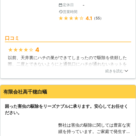
っています。実際に状態を見た上でお
-
定休日
見積もりをし、害虫駆除方法や費用に
営業時間
納得してから契約していただけますの
★★★★★
4.1
（55）
で、ご安心ください。 お部屋の害虫
駆除ははやいうちにおこなう事が大切
です。害虫によっては皮膚炎の原因に
口コミ
なったり、アレルギー症状を起こした
りする場合があります。健康を保つに
4
★★★★★
も害虫駆除は欠かせないのです。「も
以前、天井裏にハチの巣ができてしまったので駆除を依頼した
しかして害虫のせい？」というとき
際、二度とできないようにと通気口にハチが通れないネットを
は、無料調査をご利用ください。 ●
張っておくつもりでしたが、完全に忘れていました。すると、
続きを読む
害虫駆除でも保証あり！アフターフォ
残念なことにまた天井裏にハチの巣ができていました。自分の
ローも充実 当店では、害虫の種類や
ミスなので悔しいですが、とりあえず駆除が必要なのでシロア
状況に合わせて保証期間を設けていま
リ駆除・ハチ駆除サービス害虫の生活救急車JBR24に二度目の
有限会社高千穂白蟻
す。しっかり駆除作業しますが、万が
駆除をやってもらいました。巣やハチの駆除に加えて通気口に
一再発してしまったときにも安心で
ネットを設置してもらったので、今後はハチの巣が発生する可
す。そのほかにも害虫駆除で気になる
困った害虫の駆除をリーズナブルに承ります。安心してお任せく
能性は低いと思っています。
ことがあれば、気軽にお問合せくださ
ださい。
い。 ときたまダニなど害虫でお悩み
静岡県
浜松市中区
2016年12月31日
のお客様のなかで、害獣が原因となっ
弊社は害虫の駆除に関しては豊富な実
ている場合があります。そのような場
績を持っています。ご家庭で発生する