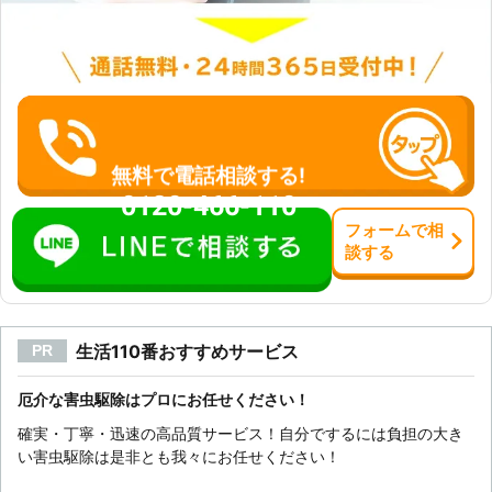
無料で電話相談する!
0120-466-110
フォーム
で
相
談
する
生活110番おすすめサービス
PR
厄介な害虫駆除はプロにお任せください！
確実・丁寧・迅速の高品質サービス！自分でするには負担の大き
い害虫駆除は是非とも我々にお任せください！