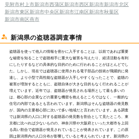
見附市
村上市
新潟市西蒲区
新潟市西区
新潟市
新潟市北区
新潟市東区
新潟市中央区
新潟市江南区
新潟市秋葉区
新潟市南区
燕市
新潟県の盗聴器調査事情
盗聴器を使って他人の情報を密かに入手することは、以前であれば重要
な秘密を知ることで盗聴相手に重大な被害を与えたり、経済活動を有利
にしたりするなどの具体的な目的のために行われることがほとんどでし
た。しかし、現在では盗聴器に使用される電子部品の技術が飛躍的に発
達し、より小型で高性能な盗聴器が入手しやすくなったことで、盗聴の
被害が増加するとともに、盗聴自体が大きな目的もなく行われることが
増えています。近年では、盗聴器が発見される場所として最も多いの
は、都心部の企業などの重要な機密を抱えるところではなく、一般的な
住宅の内部であるとも言われています。新潟県はそんな盗聴器の発見数
が、国内の主要都心部に次いで多い地域だと言われています。ある調査
では新潟県の人口に対する盗聴器の発見数を割合として見たところ、東
京都に比べれば少ないものの、神奈川県や大阪府といった大都市を上回
る高い割合で盗聴器が発見されていることが発表されています。この原
因は新潟県内の人口分布が影響していると考えられています。新潟県の