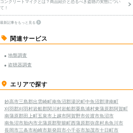
コンクリートマイクとは？商品紹介と恐るべき盗聴の実態につい
て！
最新記事をもっと見る
関連サービス
地盤調査
盗聴器調査
エリアで探す
妙高市
三島郡出雲崎町
南魚沼郡湯沢町
中魚沼郡津南町
刈羽郡刈羽村
岩船郡関川村
岩船郡粟島浦村
東蒲原郡阿賀町
南蒲原郡田上町
五泉市
上越市
阿賀野市
佐渡市
魚沼市
南魚沼市
胎内市
北蒲原郡聖籠町
西蒲原郡弥彦村
糸魚川市
長岡市
三条市
柏崎市
新発田市
小千谷市
加茂市
十日町市