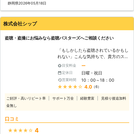
である。鍵を引越ししてきた時のまま
静岡県
2026年05月18日
使用している。泥棒に入られたことが
ある。複数思い当たる方は盗聴・盗撮
されている可能性があります。このよ
株式会社シップ
うな事からストーカーや他の犯罪に発
展する場合もありますので、少しでも
盗聴・盗撮にお悩みなら盗聴バスターズへご相談ください
おかしいと感じたら、早急にご相談下
さい。 【盗聴は探偵にお任せくださ
「もしかしたら盗聴されているかもし
い】 便利屋とは違い、私どもは法律
れない」こんな気持ちで、貴方のスト
で守秘義務が義務付けられていますの
レスは溜まってませんか？元々「日本
でご安心ください。実は、盗聴という
ー
目安料金
は治安が良い」という声がありました
のはそれ自体は犯罪行為にならず、
日曜・祝日
定休日
が、近年、日本でも一歩外に出ればそ
中々警察が動いてくれることがありま
10：00～18：00
営業時間
の陰りが出始めていますので、せめて
せん。事件性がはっきりしないこと
★★★★★
4.0
（6）
家の中くらい、安心して何も考えず過
は、警察は動いてくれないですから、
ごせる居場所が必要です。 しかし、
私達探偵の出番です。盗聴器は仕掛け
ご好評・高いリピート率
サポート万全
経験豊富
見積り後追加料
もし盗聴・盗撮をされていると、安心
る場所がだいたい決まっています。回
金無し
して暮らすことは出来なくなってしま
りから見えにくい場所、置いてあって
います。例えば、「聞かれてるかもし
も不自然ではないものに集中している
口コミ
れないから」と家の中でコソコソ話し
傾向にありますから、そういった部分
たり、「見られてるかもしれないか
を重点的に調べあげます。また、発見
4
★★★★★
ら」とお化粧を外で行ったりしている
して終わりではなく、その後の調査の