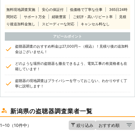
無料現地調査実施
安心の保証付
低価格で丁寧な仕事
365日24時
間対応
サポート万全
経験豊富
ご好評・高いリピート率
見積
り後追加料金無し
スピーディーな対応
キャンセル料なし
アピールポイント
盗聴器調査のおすすめ料金は27,000円～（税込）！見積り後の追加料
金はございません！
どのような場所の盗聴器も撤去できるよう、電気工事の有資格者も在
籍しています！
盗聴器の現地調査はプライバシーを守っておこない、わかりやすく丁
寧に説明します！
新潟県の盗聴器調査業者一覧
1~10（10件中）
絞り込み