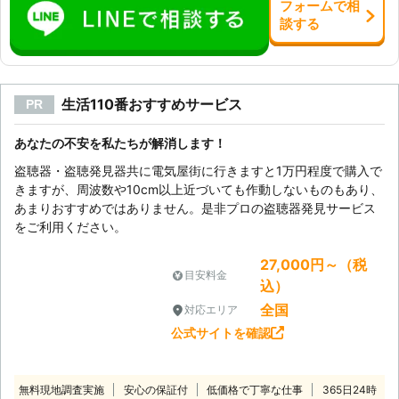
フォーム
で
相
談
する
生活110番おすすめサービス
PR
あなたの不安を私たちが解消します！
盗聴器・盗聴発見器共に電気屋街に行きますと1万円程度で購入で
きますが、周波数や10cm以上近づいても作動しないものもあり、
あまりおすすめではありません。是非プロの盗聴器発見サービス
をご利用ください。
27,000円～（税
目安料金
込）
全国
対応エリア
公式サイトを確認
無料現地調査実施
安心の保証付
低価格で丁寧な仕事
365日24時