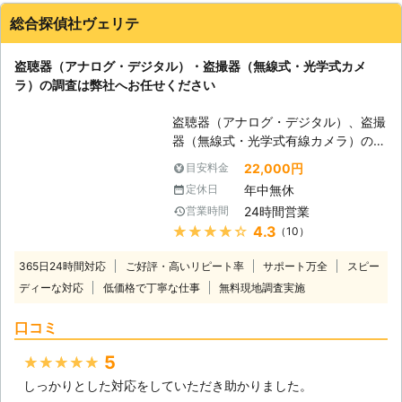
総合探偵社ヴェリテ
盗聴器（アナログ・デジタル）・盗撮器（無線式・光学式カメ
ラ）の調査は弊社へお任せください
盗聴器（アナログ・デジタル）、盗撮
器（無線式・光学式有線カメラ）の発
見調査を行います。 盗聴器・盗撮器
22,000円
目安料金
は日々進化しています。 盗聴・盗撮
年中無休
定休日
の可能性、何か思い当たる事はありま
24時間営業
営業時間
せんか？誰かに見られているような気
★★★★★
4.3
（10）
がする。何故か自分しか知りえない事
を、第三者が知っている。家（部屋）
365日24時間対応
ご好評・高いリピート率
サポート万全
スピー
の近くに不審な人や車を見かける様に
ディーな対応
低価格で丁寧な仕事
無料現地調査実施
なった。金銭や人間関係でトラブルを
抱えている。最近いたずら電話が頻繁
口コミ
にかかってくる様になった。電話中や
テレビを見ている時に、雑音やノイズ
5
★★★★★
が入る。最近引越しをしてきた。照明
しっかりとした対応をしていただき助かりました。
器具は前から取り付けられていたもの