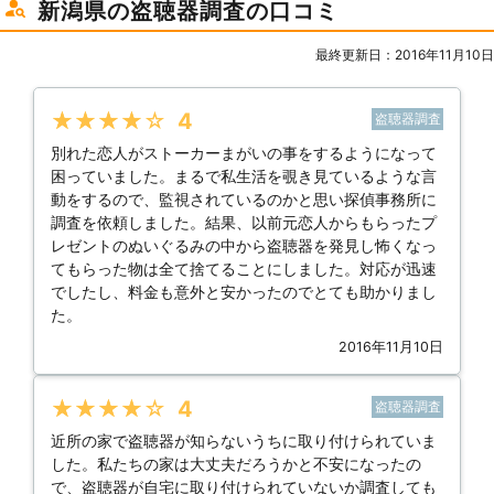
新潟県の盗聴器調査の口コミ
最終更新日：2016年11月10日
★★★★★
4
盗聴器調査
別れた恋人がストーカーまがいの事をするようになって
困っていました。まるで私生活を覗き見ているような言
動をするので、監視されているのかと思い探偵事務所に
調査を依頼しました。結果、以前元恋人からもらったプ
レゼントのぬいぐるみの中から盗聴器を発見し怖くなっ
てもらった物は全て捨てることにしました。対応が迅速
でしたし、料金も意外と安かったのでとても助かりまし
た。
2016年11月10日
★★★★★
4
盗聴器調査
近所の家で盗聴器が知らないうちに取り付けられていま
した。私たちの家は大丈夫だろうかと不安になったの
で、盗聴器が自宅に取り付けられていないか調査しても