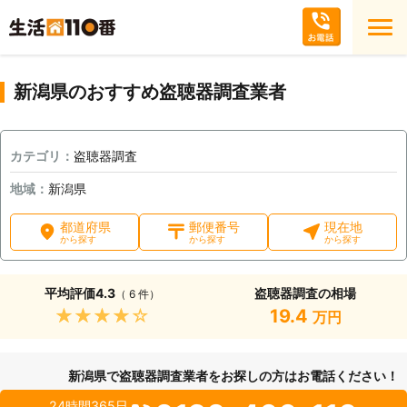
新潟県のおすすめ盗聴器調査業者
カテゴリ：
盗聴器調査
地域：
新潟県
都道府県
郵便番号
現在地
から探す
から探す
から探す
平均評価
4.3
盗聴器調査の相場
（ 6 件）
★★★★★
19.4
万円
新潟県で盗聴器調査業者をお探しの方はお電話ください！
24時間365日