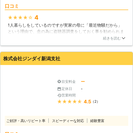
口コミ
4
★★★★★
1人暮らしをしているのですが実家の母に「最近物騒だから」
という理由で、念の為に盗聴器調査をしておく事を勧められま
した。そして、親切で丁寧だと評判のこちらに依頼しました。
続きを読む
専用の機械で、部屋のあちこちを念入りに調べてくださいまし
た。その結果、盗聴器はなく、料金も思ってたより全然安かっ
たので安心しました。
株式会社ジンダイ新潟支社
新潟県
新潟市西区
2018年10月11日
ー
目安料金
-
定休日
営業時間
★★★★★
4.5
（2）
ご好評・高いリピート率
スピーディーな対応
経験豊富