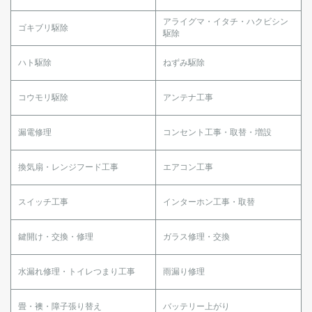
アライグマ・イタチ・ハクビシン
ゴキブリ駆除
駆除
ハト駆除
ねずみ駆除
コウモリ駆除
アンテナ工事
漏電修理
コンセント工事・取替・増設
換気扇・レンジフード工事
エアコン工事
スイッチ工事
インターホン工事・取替
鍵開け・交換・修理
ガラス修理・交換
水漏れ修理・トイレつまり工事
雨漏り修理
畳・襖・障子張り替え
バッテリー上がり