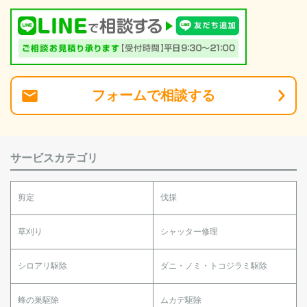
フォーム
で
相談
する
サービスカテゴリ
剪定
伐採
草刈り
シャッター修理
シロアリ駆除
ダニ・ノミ・トコジラミ駆除
蜂の巣駆除
ムカデ駆除