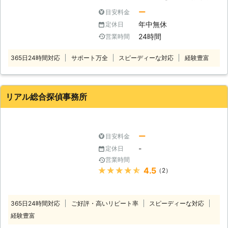
す。盗聴器はどこにしかけられている
たと思っていただける自信がありま
ー
目安料金
か分かりにくく、中には調査をしても
す。 ◆安心の料金設定 「調査会社は
年中無休
定休日
発見しにくい特殊なタイプもありま
やみくもにお金がかかる」と思ってい
24時間
営業時間
す。 私どもでは専門資格と国際基準
らっしゃいませんか？ワールドリサー
の調査力を持つスタッフがお客様を困
チ調査会社は、独自のネットワークで
365日24時間対応
サポート万全
スピーディーな対応
経験豊富
らせる盗聴器を発見いたしますので安
ムダのない調査を行うことができるの
心してご依頼ください。 24時間年中
で、お客さまのご負担を軽減すること
無休・お見積り無料でお客様のご依頼
ができます。また、契約時に説明のな
を受け付け、ご利用しやすい価格のサ
かった費用は一切請求いたしません。
リアル総合探偵事務所
ービスをご提供いたします。 「盗聴
なににどんなお金がかかるのか、お見
器がしかけられているかもしれない」
積りはきちんと提示いたします。どん
と不安なときは全国からの依頼に対応
なに些細なご質問でも構いませんの
できるAKai探偵事務所にお任せくださ
ー
目安料金
で、ご不明な点はご遠慮なくお尋ねく
い。
ださい。
-
定休日
営業時間
★★★★★
4.5
（2）
365日24時間対応
ご好評・高いリピート率
スピーディーな対応
経験豊富