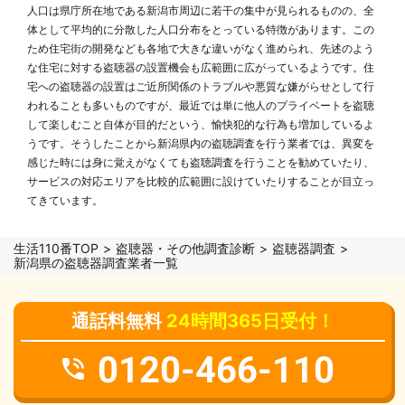
人口は県庁所在地である新潟市周辺に若干の集中が見られるものの、全
体として平均的に分散した人口分布をとっている特徴があります。この
ため住宅街の開発なども各地で大きな違いがなく進められ、先述のよう
な住宅に対する盗聴器の設置機会も広範囲に広がっているようです。住
宅への盗聴器の設置はご近所関係のトラブルや悪質な嫌がらせとして行
われることも多いものですが、最近では単に他人のプライベートを盗聴
して楽しむこと自体が目的だという、愉快犯的な行為も増加しているよ
うです。そうしたことから新潟県内の盗聴調査を行う業者では、異変を
感じた時には身に覚えがなくても盗聴調査を行うことを勧めていたり、
サービスの対応エリアを比較的広範囲に設けていたりすることが目立っ
てきています。
生活110番TOP
盗聴器・その他調査診断
盗聴器調査
新潟県の盗聴器調査業者一覧
通話料無料
24時間365日受付！
0120-466-110