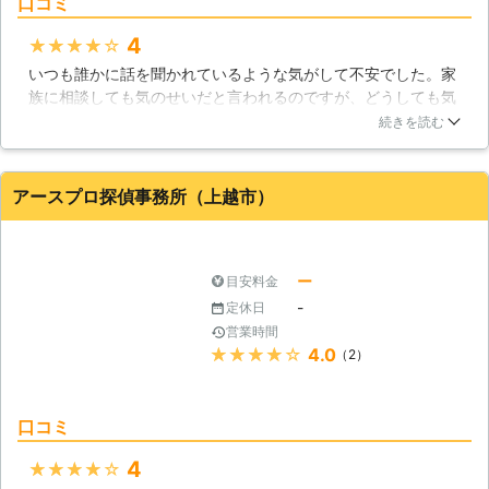
口コミ
4
★★★★★
いつも誰かに話を聞かれているような気がして不安でした。家
族に相談しても気のせいだと言われるのですが、どうしても気
になってしまいはっきりさせたいので専門家に調査をして頂き
続きを読む
ました。あしらったりせずとても丁寧に対応していただけて感
謝しています。家中を調べて頂いたら、玄関のドアの郵便受け
に小さな盗聴器が設置されている事が分かりました。心当たり
アースプロ探偵事務所（上越市）
がまるで無くて気味が悪いのですが、こうして発見して頂けて
良かったです。
新潟県
新潟市中央区
2018年10月11日
ー
目安料金
-
定休日
営業時間
★★★★★
4.0
（2）
口コミ
4
★★★★★