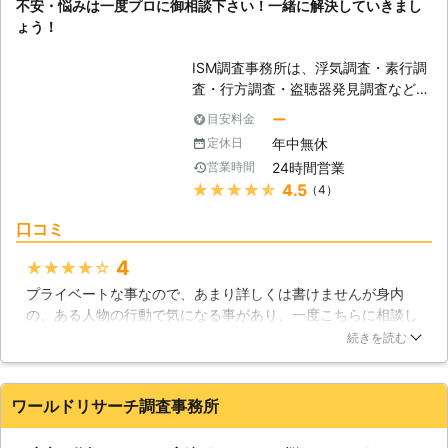
不安・悩みは一度プロに御相談下さい！一緒に解決していきまし
解消します。 盗聴器に関して気にな
ょう！
ることがありましたら、一度お電話で
ご相談ください。 24時間365日ご相
ISM調査事務所は、浮気調査・素行調
談を無料で承っております。 お電話
査・行方調査・盗聴器発見調査など各
でのご相談が難しい方は、インターネ
種探偵調査を承っております。特に浮
ットからでも対応しておりますので、
ー
目安料金
気調査については皆様より高評価を頂
そちらからお気軽にお問い合せくださ
年中無休
定休日
いております。 【キャンペーン】 今
い。疑問点や要望などにスタッフがお
24時間営業
営業時間
なら50,000円分無料で、浮気・不倫
応えさせていただきます。 なお現地
★★★★★
4.5
（4）
調査いたしております。 ※お問い合わ
調査とお見積りは無料です。 お見積
せの段階で即時契約していただいたお
り後のキャンセルも無料ですので、お
口コミ
客様に限ります。 【全国どこでも対
気軽にご依頼ください。 日本全国ど
応】 当事務所の持つ独自のネットワ
こからでもお電話をお受けしておりま
4
★★★★★
ークにより、北海道から沖縄まで全国
す。 ※対応エリア・加盟店・現場状況
プライベートな事なので、あまり詳しくは書けませんが身内
で調査が可能です。 遠方にお住まい
により、事前にお客様にご確認したう
の、ある人物の行動で気になる事があり、一度こちらに相談し
の方も、安心してご相談、ご依頼くだ
えで調査・見積もりに費用をいただく
ました。こういうのは、結構高額ですがお金にはかえられない
続きを読む
さい。 【料金設定・分割ＯＫ】 良心
場合がございます。
事だったので、2日くらいですがある人物の行動調査の方を依
的な価格設定。追加調査費用が発生す
頼しました。結局は、結果は黒か白かでいったら、白だったの
る際は、事前にお伝えしますので安心
で自分としては本当に肩の荷が降りました！少し高いですが便
して調査依頼していただけます。お支
ワールドリサーチ調査事務所
利で安心を買う意味ではいいと個人的には思います。
払い方法については担当相談員にご相
談下さい。 【秘密厳守】 当事務所と