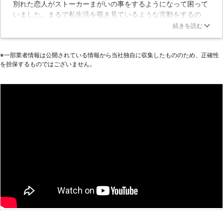
別れた恋人がストーカーまがいの事をするようになって困って
いました。まるで私生活を覗き見ているような言動をするの
で、監視されているのかと思い探偵事務所に調査を依頼しまし
続きを読む
た。結果、以前元恋人からもらったプレゼントのぬいぐるみの
中から盗聴器を発見し怖くなってもらった物は全て捨てること
※⼀部業者情報は公開されている情報から当社独⾃に収集したもののため、正確性
にしました。対応が迅速でしたし、料金も意外と安かったので
を担保するものではございません。
とても助かりました。
新潟県
上越市
2016年11月10日