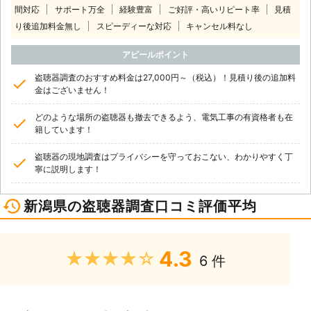
間対応
サポート万全
経験豊富
ご好評・高いリピート率
見積
り後追加料金無し
スピーディーな対応
キャンセル料なし
アピールポイント
盗聴器調査のおすすめ料金は27,000円～（税込）！見積り後の追加料
金はございません！
どのような場所の盗聴器も撤去できるよう、電気工事の有資格者も在
籍しています！
盗聴器の現地調査はプライバシーを守っておこない、わかりやすく丁
寧に説明します！
新潟県の盗聴器調査口コミ評価平均
4.3
★★★★★
6 件