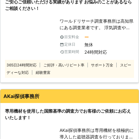
東京都
新宿区
2016年11月30日
ご安心ご信頼いただける実績があります お悩みのことがあるなら
の連絡は時間、方法ともに指定可能で
ご相談ください！
すので、一切バレることなく依頼・報
告が可能です。 【相談・見積もり無
ワールドリサーチ調査事務所は高知県
料】 お客様のいま現時点でわかるパ
にある調査業者です。 浮気調査やス
ートナーと浮気相手の情報をもとに、
トーカー対策、家出人の捜索や盗聴器
ー
目安料金
調査方法を検討、無料でお見積もりい
などの発見調査など、各種調査をお受
無休
定休日
たします。 【調査力のある調査員】
けしております。 ◆安心の実績 ワー
わたしたちは、尾行・撮影術から法令
24時間対応
営業時間
ルドリサーチ調査会社は、調査業での
順守守秘義務の徹底、厳しい現場で経
長年の経験から豊富な知識や広いネッ
験を積んだプロ探偵集団です。裁判用
365日24時間対応
ご好評・高いリピート率
サポート万全
スピー
トワークをもっております。数多くの
証拠収集もお任せください。 【アフ
ディーな対応
経験豊富
お客さまのお悩みごとを解決してきた
ターケア】 浮気調査後、どうしたら
実績はご安心いただけるものです。秘
いいかも、夫婦カウンセラーの資格を
密保持、秘密厳守は当たり前、スタッ
持った担当が無料でアドバイスを受け
フへの教育も徹底して行っておりま
AKai探偵事務所
られる。 【24時間対応可能】 又、Ｉ
す。 ◆24時間年中無休でご対応して
ＳＭ調査事務所は年中無休の24時間
います お客さまのご相談には年中無
相談対応！全国規模での対応可能！
専用機材を使用した国際基準の調査力でお客様のご依頼にお応え
休、24時間対応が可能な体制をとっ
いたします！
ております。また、アフターフォロー
も万全。調査結果を活かしていただく
AKai探偵事務所は専用機材を積極的に
ためのご相談、各種専門家のご紹介な
導入した盗聴器調査を行っておりま
ども可能です。弊社を利用してよかっ