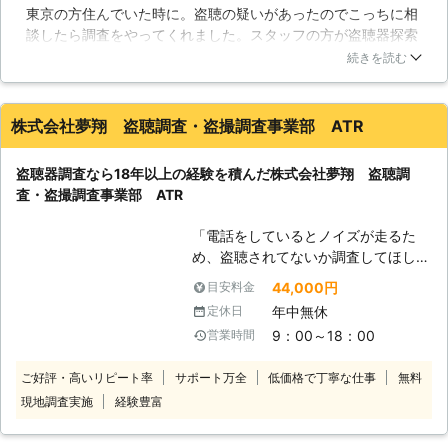
東京の方住んでいた時に。盗聴の疑いがあったのでこっちに相
と、体の中のストレスはドンドン溜ま
ご相談にも応じますのでご安心くださ
談したら調査をやってくれました。スタッフの方が盗聴器探索
っていく一方です。そんな生活が続く
い。
機で部屋の隅々まで調べてくれて、私が住んでいた時に最初か
ことがないよう、盗撮・盗聴器調査は
続きを読む
らあった電話機のコンセントから発見されて驚きました。やは
是非「盗聴バスターズ」にお任せくだ
り都会だと、こういう物がある場合があるんですね。スタッフ
さい。株式会社シップは安心できるス
が言うにはコンセントの中は結構定番の盗聴器が隠れている場
ペース作りに徹底して作業を進めてま
株式会社夢翔 盗聴調査・盗撮調査事業部 ATR
所らしいです。
いります。 盗聴・盗撮の調査だけで
なく、今までの経験から防犯的なアド
東京都
中央区
2016年11月30日
盗聴器調査なら18年以上の経験を積んだ株式会社夢翔 盗聴調
バイスもさせていただき、貴方のスト
査・盗撮調査事業部 ATR
レスを解消いたします。お悩みの方、
一度ご連絡ください。また、調査料金
「電話をしているとノイズが走るた
以外で掛かることは一切ありません。
め、盗聴されてないか調査してほし
弊社は、全国一律調査料金を設定して
い」 「盗聴器調査をお願いしたい
おります。どうぞ、安心して「盗聴バ
44,000円
目安料金
が、費用面に不安がある」 「近隣に
スターズ」までご連絡ください。スタ
年中無休
定休日
盗聴器調査をおこなっていると分から
ッフ一同、心よりお待ちしておりま
9：00～18：00
営業時間
ないようにしてほしい」 このような
す。
ときは、盗聴器調査を専門としたATR
ご好評・高いリピート率
サポート万全
低価格で丁寧な仕事
無料
へ。 当店は盗聴・盗撮で困ってお
現地調査実施
経験豊富
り、どうしたらいいか分からないとお
悩みのお客様の味方です。 専門の機
材を使い、18年以上の経験を持つス