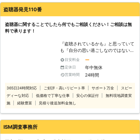
タッフが培ってきた知識と経験を駆使
盗聴器発見110番
して盗聴器・盗撮器が仕掛けられてい
ないかをくまなく確認します。 予防
盗聴器に関することでしたら何でもご相談ください！ご相談は無
対策として防犯機器の販売や定期的な
料で承ります！
点検をご提案しています。 費用に関
しても明朗会計・追加料金なしをお約
『盗聴されているかも』と思っていて
束していますので、ご安心ください。
も『自分の思い過ごしなのではないの
また周囲に調査していることがバレな
か…』と確信を持てない方も多くいる
いようにしてほしい際もお任せ。 日
ー
目安料金
ことでしょう。 「もし、連絡してこ
時・服装・車両駐車位置などを決定し
年中無休
定休日
ちらの勘違いだったら恥ずかしいし、
てからお伺いします。 相談も無料で
24時間
営業時間
迷惑をかけてしまうのでは？」と思う
おこなっていますので、不安なことが
かもしれません。 しかし、本当に盗
ありましたらいつでもご相談を。 24
365日24時間対応
ご好評・高いリピート率
サポート万全
スピー
聴されているかどうかは調べてみなけ
時間365日お電話お待ちしておりま
ディーな対応
低価格で丁寧な仕事
安心の保証付
無料現地調査実
ればわからないものです。 不安な気
す。
持ちで日々を過ごすより、一度プロに
施
経験豊富
見積り後追加料金無し
調べてもらってはいかがでしょう？
盗聴器発見110番では盗聴器調査に詳
しいプロのスタッフが、作業をおこな
ISM調査事務所
います。 お客様の心情もしっかり理
解し、親切丁寧で確実な調査で不安を