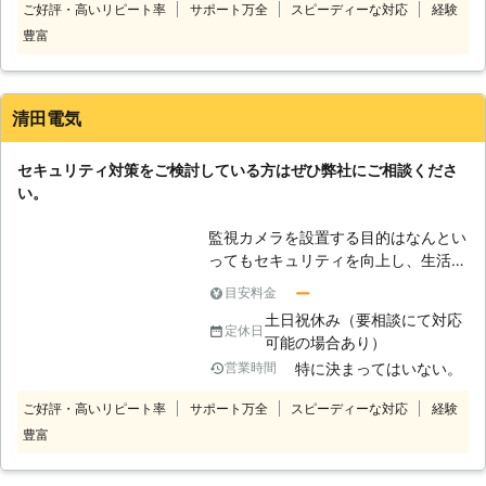
ご好評・高いリピート率
サポート万全
スピーディーな対応
経験
で監視を行うか、向いている方向が分
豊富
からないものを利用すると良いでしょ
う。夜間の監視を行う場合、通常のカ
メラは撮影できないため、赤外線のも
のが適しています。お客様に防犯に関
清田電気
する知識があまりない場合でも、ご要
望をお聞きして最適な防犯カメラの選
セキュリティ対策をご検討している方はぜひ弊社にご相談くださ
定も行えますので、お悩みがございま
い。
したら弊社にお問い合わせください。
監視カメラを設置する目的はなんとい
ってもセキュリティを向上し、生活の
安全を確保する点にあるといえます。
ー
目安料金
そのためには、監視カメラを必要とす
土日祝休み（要相談にて対応
る場所の状況や時間帯等、使用する環
定休日
可能の場合あり）
境に応じた適切な性能を持ったカメラ
特に決まってはいない。
営業時間
の選択、設置が求められます。 弊社
では豊富な経験を持ち、専門的な知識
ご好評・高いリピート率
サポート万全
スピーディーな対応
経験
と優れた技術を持ったスタッフがお客
豊富
様のご要望に合った適切なカメラの選
択から、効果的な場所への設置までサ