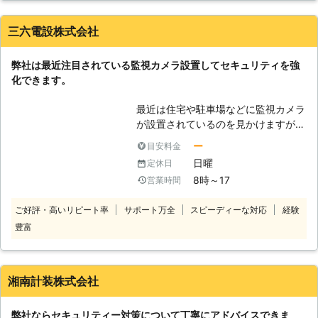
ます。メインのカメラの他に本物そっ
くりのダミーカメラを設置してコスト
三六電設株式会社
を削減します。本物そっくりのため見
分けはつかず、犯罪の抑止効果には十
弊社は最近注目されている監視カメラ設置してセキュリティを強
分活用できます。
化できます。
最近は住宅や駐車場などに監視カメラ
が設置されているのを見かけますが、
これはあえて見えるようにしているも
ー
目安料金
のがあります。監視カメラを見えるよ
日曜
定休日
うにして抑止力を働かせているので
8時～17
営業時間
す。その台数が多ければそれだけ効果
も高くなります。しかし全てに配線を
ご好評・高いリピート率
サポート万全
スピーディーな対応
経験
施して設置すると費用もかかってしま
豊富
うことになります。このような場合は
本物そっくりかダミーカメラがありま
す。撮影や記録はされませんが、作動
中と見せかけることができます。本物
湘南計装株式会社
のカメラと両方設置してコストを削減
しながらセキュリティを高めることが
弊社ならセキュリティー対策について丁寧にアドバイスできま
できるメリットがあります。このよう