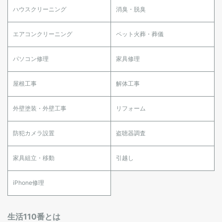
ハウスクリーニング
消臭・脱臭
エアコンクリーニング
ペット火葬・葬儀
パソコン修理
家具修理
屋根工事
解体工事
外壁塗装・外壁工事
リフォーム
防犯カメラ設置
盗聴器調査
家具組立・移動
引越し
iPhone修理
生活110番とは