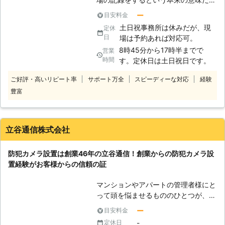
でなく、カメラがあることで防犯対策
ー
目安料金
をすることができます。カメラが多く
土日祝事務所は休みだが、現
定休
設置されていると、犯罪者はその範囲
日
場は予約あれば対応可。
で犯罪をすることを避けることになり
8時45分から17時半までで
営業
ます。監視カメラがあるだけで未然に
時間
す。定休日は土日祝日です。
犯罪を防げるのです。弊社は監視カメ
ラを専門に扱っているので、場所や設
ご好評・高いリピート率
サポート万全
スピーディーな対応
経験
置に関するノウハウを多数保有してい
豊富
ます。お客様のニーズや目的によっ
て、最適な場所や取り付け方法や運用
の仕方をご提案することが可能です。
どんなことでも相談に乗らせていただ
立谷通信株式会社
きますので、お気軽にお問い合わせい
ただければと存じます。
防犯カメラ設置は創業46年の立谷通信！創業からの防犯カメラ設
置経験がお客様からの信頼の証
マンションやアパートの管理者様にと
って頭を悩ませるもののひとつが、管
理している敷地の不法投棄対策ではな
ー
目安料金
いでしょうか。 「マンションの敷地
-
定休日