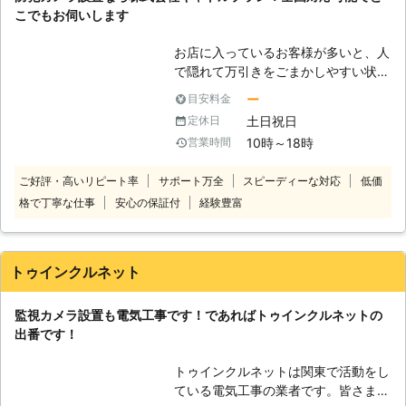
寧さが弊社の強みです。 ぜひ弊社HP
こでもお伺いします
の設置事例をご覧ください。豊富な施
工実績が信頼の証です
お店に入っているお客様が多いと、人
で隠れて万引きをごまかしやすい状況
ができます。そのような状況であれ
ー
目安料金
ば、防犯カメラの目を盗んで万引きを
土日祝日
定休日
おこないやすくなるためです。 「万
10時～18時
営業時間
引きが増えて売り上げが厳しいなあ」
「防犯カメラを新しく設置したいよ」
ご好評・高いリピート率
サポート万全
スピーディーな対応
低価
出来たら性能のいい防犯カメラで、万
格で丁寧な仕事
安心の保証付
経験豊富
引きを改善したいもの。そんなときこ
そ、防犯カメラ取り付け業者の株式会
社キャトルプランの出番です。株式会
社キャトルプランは、防犯カメラ設置
トゥインクルネット
のご依頼を承っております。 【株式
会社キャトルプランの強み】 株式会
監視カメラ設置も電気工事です！であればトゥインクルネットの
社キャトルプランにはお客様から選ば
出番です！
れる強みがございます。 ●豊富な品
揃えで、お客様のご要望に合わせた防
トゥインクルネットは関東で活動をし
犯カメラをご提案いたします 株式会
ている電気工事の業者です。皆さまの
社キャトルプランの強みは高画質防犯