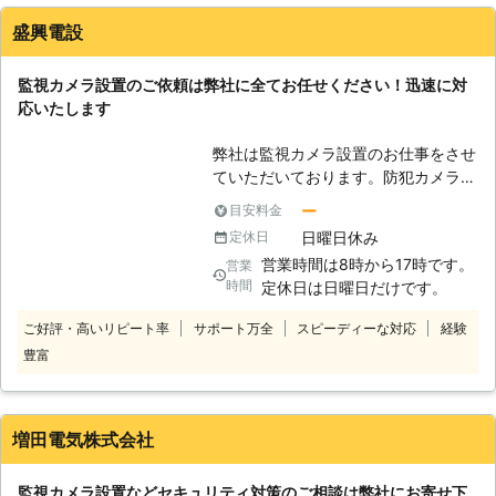
ポートいたします。 監視カメラ設置
をお求めになるお客様は多かれ少なか
盛興電設
れ防犯上の不安を抱えていることと思
います。私たちは親身になって対応
監視カメラ設置のご依頼は弊社に全てお任せください！迅速に対
し、お客様の不安を解消する手助けを
応いたします
できるよう心掛けています。防犯上の
お悩みや疑問があればぜひお気軽にご
弊社は監視カメラ設置のお仕事をさせ
相談ください。
ていただいております。防犯カメラに
もさまざまな種類があるのですが、ま
ー
目安料金
ずはダミーカメラを試してみるのも良
日曜日休み
定休日
い方法です。これは見た目が本物そっ
営業時間は8時から17時です。
営業
くりなカメラなのですが、電子回路が
時間
定休日は日曜日だけです。
内蔵されていないので撮影することは
不可能です。もちろん記録もできませ
ご好評・高いリピート率
サポート万全
スピーディーな対応
経験
ん。作動中であるかのようにみせかけ
豊富
るため、LEDを点滅させる製品もあり
ます。本物のカメラと一緒に導入する
ことでコストを削減することもできま
す。本物の防犯カメラも数多くの種類
増田電気株式会社
を取り扱っていますし、当社は設置作
業にも自信があります。ぜひ一度お電
監視カメラ設置などセキュリティ対策のご相談は弊社にお寄せ下