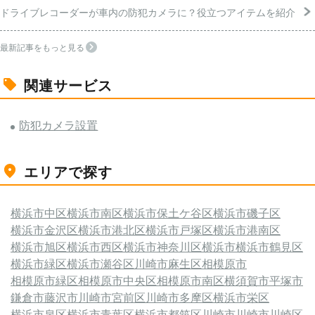
ドライブレコーダーが車内の防犯カメラに？役立つアイテムを紹介
最新記事をもっと見る
関連サービス
防犯カメラ設置
エリアで探す
横浜市中区
横浜市南区
横浜市保土ケ谷区
横浜市磯子区
横浜市金沢区
横浜市港北区
横浜市戸塚区
横浜市港南区
横浜市旭区
横浜市西区
横浜市神奈川区
横浜市
横浜市鶴見区
横浜市緑区
横浜市瀬谷区
川崎市麻生区
相模原市
相模原市緑区
相模原市中央区
相模原市南区
横須賀市
平塚市
鎌倉市
藤沢市
川崎市宮前区
川崎市多摩区
横浜市栄区
横浜市泉区
横浜市青葉区
横浜市都筑区
川崎市
川崎市川崎区