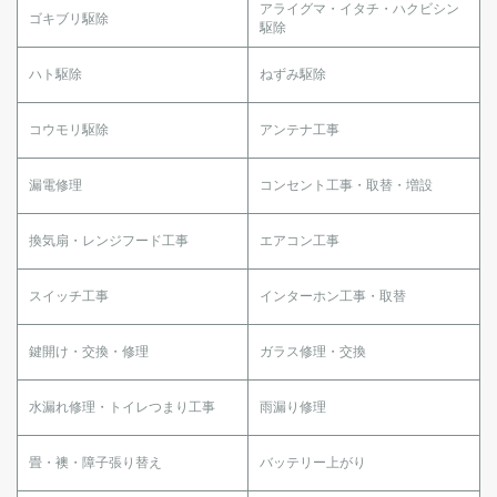
アライグマ・イタチ・ハクビシン
ゴキブリ駆除
駆除
ハト駆除
ねずみ駆除
コウモリ駆除
アンテナ工事
漏電修理
コンセント工事・取替・増設
換気扇・レンジフード工事
エアコン工事
スイッチ工事
インターホン工事・取替
鍵開け・交換・修理
ガラス修理・交換
水漏れ修理・トイレつまり工事
雨漏り修理
畳・襖・障子張り替え
バッテリー上がり