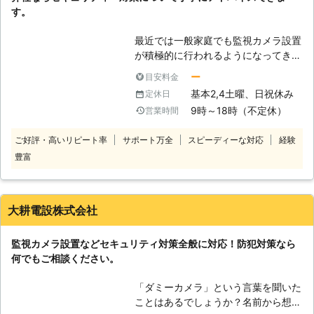
す。
な要望や相談は是非連絡ください。
最近では一般家庭でも監視カメラ設置
が積極的に行われるようになってきて
います。防犯のために設置することも
ー
目安料金
ありますし、家族の見守りを始めとす
基本2,4土曜、日祝休み
定休日
る安全対策のために用いる場合もあり
9時～18時（不定休）
営業時間
ます。ご家庭によって様々な目的に使
われている監視カメラがあります。弊
ご好評・高いリピート率
サポート万全
スピーディーな対応
経験
社では様々な目的に応じたご提案をさ
豊富
せていただきます。現在も悩みの問題
があるのであれば、その問題解決のた
めにどのようにすれば良いのかについ
てご提案することができます。経験豊
大耕電設株式会社
富な弊社だからこその視点で、目的を
達成しつつリーズナブルに問題解決を
監視カメラ設置などセキュリティ対策全般に対応！防犯対策なら
する方法を目指してご提案させていた
何でもご相談ください。
だきます。
「ダミーカメラ」という言葉を聞いた
ことはあるでしょうか？名前から想像