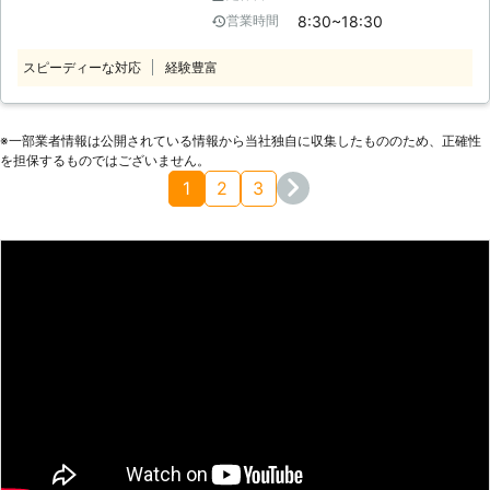
に毎日誰かがゴミを捨てていくんだ」
8:30~18:30
営業時間
「物騒な事件も多いし、防犯対策しな
いとなあ」 ゴミの不法投棄をされる
スピーディーな対応
経験豊富
と不快なだけではなく、どうしても処
分の手間がかかってしまいますよね。
対策をせずに放置するとエスカレート
して不法投棄されるゴミの量が増えた
※⼀部業者情報は公開されている情報から当社独⾃に収集したもののため、正確性
を担保するものではございません。
り、ゴミの中に劇物をいれられてしま
1
2
3
うということもあります。 誰が捨て
たのかわからないことが多いマンショ
ンの敷地への不法投棄問題ですが、防
犯カメラを設置することで不法投棄が
減少しやすくなるとされています。
しかし、防犯カメラは適切な場所に設
置しなければ万が一の際何も映らな
い……なんてことも。どこに防犯カメ
ラをセットしたら有事の際の証拠にな
るか分からない。そんなオーナー様を
立谷通信株式会社がサポートいたしま
す。 立谷通信株式会社は、神奈川県
相模原市を中心とした地域にお住まい
のお客様からの防犯カメラ設置のご依