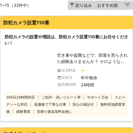
1~15（32件中）
絞り込み
防犯カメラ設置110番
防犯カメラの設置や増設は、防犯カメラ設置110番にお任せくださ
い！
空き巣や盗難などで、部屋を荒らされ
た経験ありませんか？ そのような被
害を再び出さないためにも、防犯カメ
ー
目安料金
ラの設置を考えている人もいるのでは
年中無休
定休日
ないでしょうか。 そのよう時は防犯
24時間
営業時間
カメラ設置110番にお任せください！
防犯カメラは設置されているだけで
365日24時間対応
ご好評・高いリピート率
サポート万全
スピー
も、防犯対策となります。 また、イ
ディーな対応
低価格で丁寧な仕事
安心の保証付
無料現地調査実
タズラや空き巣の被害があった時に
は、証拠が残っていることも。 この
施
経験豊富
見積り後追加料金無し
ように、防犯カメラを設置することで
さまざまな効果を得ることができま
す。 もし、設置に悩んでおりました