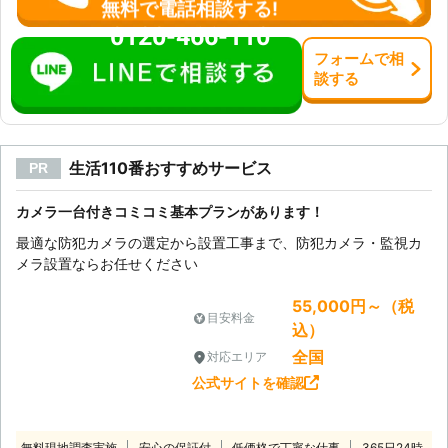
無料で電話相談する!
0120-466-110
フォーム
で
相
談
する
生活110番おすすめサービス
PR
カメラ一台付きコミコミ基本プランがあります！
最適な防犯カメラの選定から設置工事まで、防犯カメラ・監視カ
メラ設置ならお任せください
55,000円～（税
目安料金
込）
全国
対応エリア
公式サイトを確認
無料現地調査実施
安心の保証付
低価格で丁寧な仕事
365日24時