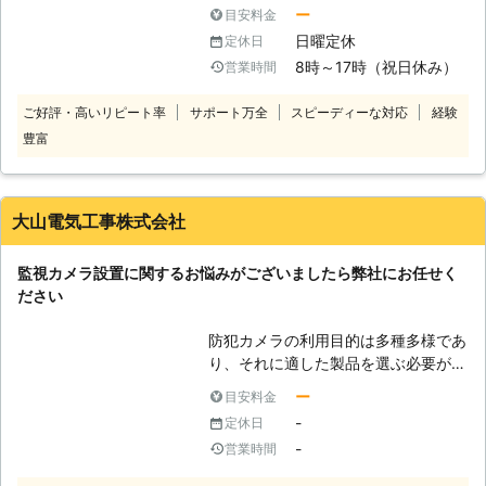
できるかもしれませんが、本物そっく
ー
目安料金
りの形をした、偽物のカメラです。偽
日曜定休
定休日
物のため撮影や記録は当然できませ
8時～17時（祝日休み）
営業時間
ん。撮影も記録もできないダミーカメ
ラがどのような時に使用されるかとい
ご好評・高いリピート率
サポート万全
スピーディーな対応
経験
うと、防犯カメラをたくさんつける場
豊富
所で本物の防犯カメラと一緒に配置す
ることで、コストを削減するために使
用されます。偽物だとバレないよう
に、作動中に見せかけるためのLEDな
大山電気工事株式会社
どが点滅するダミーカメラもあり、需
要も少なくないようです。 弊社で
監視カメラ設置に関するお悩みがございましたら弊社にお任せく
は、プロならではのアイデアでお客様
ださい
に適したセキュリティ対策をご提案し
ております。監視カメラ設置や防犯カ
防犯カメラの利用目的は多種多様であ
メラ設置をご検討でしたら、ぜひ弊社
り、それに適した製品を選ぶ必要があ
にお任せください。
ります。例えば一般的な防犯カメラで
ー
目安料金
はどこを向いているのか分かってしま
-
定休日
うので、死角に入られると撮影や録画
-
営業時間
ができなくなります。死角ができると
問題が発生する場合には複数のカメラ