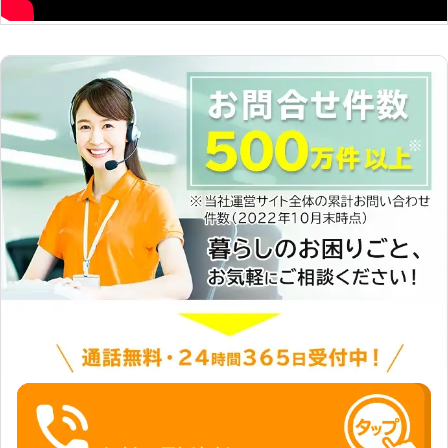
頼を承っている地域密着型の防犯カメ
ラ設置業者です。 立谷通信株式会社
の強みは、創業46年で防犯カメラの
設置経験が豊富であると言うことで
す。創業から駐車場や倉庫などの幅広
い現場に防犯カメラを設置してきた立
谷通信株式会社だからこそ適切な場所
に防犯カメラを設置できますよ。 適
切な場所に置かれた防犯カメラは敷地
内の状況を記録しやすくなります。マ
ンションの不法投棄対策として、立谷
通信株式会社の防犯カメラ設置で安全
にマンションを管理できる環境を手に
入れてみませんか。