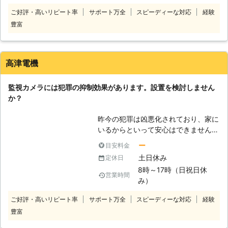
の安全安心を確保する監視カメラ設置
せください。もちろんこの監視カメラ
ご好評・高いリピート率
サポート万全
スピーディーな対応
経験
なら、電気工事の専門家である弊社に
設置にも電気工事が必要ですので、ぜ
豊富
お任せください。最近では監視カメラ
ひ私たちにおまかせください。 【ダ
の性能が飛躍的に向上している一方
ミーカメラもご利用ください】 全て
で、価格が比較的安く導入が容易なタ
の監視カメラを本物にする必要性はあ
イプも数多く販売されています。弊社
りません。外見だけは同じで、中身は
高津電機
はお客様の予算やニーズを詳しくお伺
何もないダミーカメラというものがあ
いして、最適な監視カメラ設置をご提
ります。これは一見すると監視カメラ
監視カメラには犯罪の抑制効果があります。設置を検討しません
案いたします。
にしか見えないものですので、本物の
か？
監視カメラの代わりにもなります。こ
れと本物の監視カメラを併用すること
昨今の犯罪は凶悪化されており、家に
により、油断した相手を撮影すること
いるからといって安心はできません。
も可能です。どうぞダミーカメラもご
戸締りを厳重にするとともに、監視カ
ー
目安料金
利用ください。
メラ設置を検討しましょう。監視カメ
土日休み
定休日
ラがあるというだけで、犯罪の抑止効
8時～17時（日祝日休
果があります。近年のカメラは画像も
営業時間
み）
鮮明で、遠方からの操作も簡単になっ
ています。又、広い家全体をカバーす
ご好評・高いリピート率
サポート万全
スピーディーな対応
経験
るためには、数台のカメラを設置する
豊富
必要がありますが、費用がかさむため
ダミーカメラでカバーする手段もあり