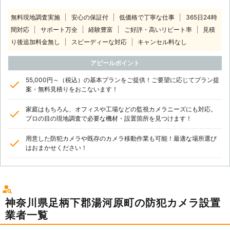
無料現地調査実施
安心の保証付
低価格で丁寧な仕事
365日24時
間対応
サポート万全
経験豊富
ご好評・高いリピート率
見積
り後追加料金無し
スピーディーな対応
キャンセル料なし
アピールポイント
55,000円～（税込）の基本プランをご提供！ご要望に応じてプラン提
案・無料見積りをおこないます！
家庭はもちろん、オフィスや工場などの監視カメラニーズにも対応。
プロの目の現地調査で必要な機材・設置箇所を見つけます！
用意した防犯カメラや既存のカメラ移動作業も可能！最適な場所選び
はおまかせください！
神奈川県足柄下郡湯河原町の防犯カメラ設置
業者一覧