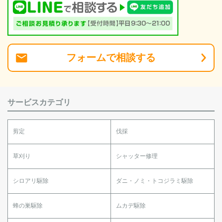
フォーム
で
相談
する
サービスカテゴリ
剪定
伐採
草刈り
シャッター修理
シロアリ駆除
ダニ・ノミ・トコジラミ駆除
蜂の巣駆除
ムカデ駆除