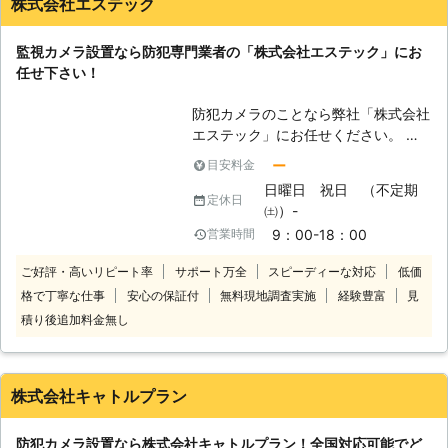
株式会社エステック
らお気軽にお問い合わせください。受
付時間は24時間365日休まず、受け
監視カメラ設置なら防犯専門業者の「株式会社エステック」にお
付けております。 緊急の場合でも、
任せ下さい！
すぐに対応可能です。日本全国対応し
ておりますのでお気軽にご相談くださ
防犯カメラのことなら弊社「株式会社
い。 お客様のご要望にできうる限り
エステック」にお任せください。 弊
対応いたします。
社は埼玉県さいたま市岩槻区に拠点を
ー
目安料金
構える、防犯カメラ・セキュリティシ
日曜日 祝日 （不定期
ステムの専門業者です。埼玉県さいた
定休日
㈯）-
ま市を中心に、関東一円のお客様から
9：00-18：00
営業時間
の防犯カメラ設置のご依頼を承ってお
ります。 プロの防犯設備士がお伺い
ご好評・高いリピート率
サポート万全
スピーディーな対応
低価
し、入念に現地調査をおこなってか
格で丁寧な仕事
安心の保証付
無料現地調査実施
経験豊富
見
ら、お客様に最適なプランをご提示い
積り後追加料金無し
たします。 弊社はプロの防犯設備士
が防犯カメラ・セキュリティのシステ
ム構築から機器の選定、取付・設置工
事・保守メンテナンスまで一貫して自
株式会社キャトルプラン
社で対応しております。取り扱い機
器・施工実績の豊富さ・仕上がりの丁
防犯カメラ設置なら株式会社キャトルプラン！全国対応可能でど