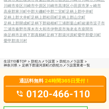
川崎市幸区
川崎市中原区
川崎市高津区
小田原市
茅ヶ崎市
高座郡寒川町
中郡大磯町
中郡二宮町
足柄上郡中井町
足柄上郡大井町
足柄上郡松田町
足柄上郡山北町
足柄上郡開成町
足柄下郡箱根町
三浦郡葉山町
綾瀬市
逗子市
三浦市
秦野市
厚木市
大和市
伊勢原市
海老名市
座間市
南足柄市
足柄下郡真鶴町
足柄下郡湯河原町
愛甲郡愛川町
愛甲郡清川村
生活110番TOP
防犯カメラ設置
防犯カメラ設置
神奈川県
足柄下郡湯河原町の防犯カメラ設置業者一覧
通話料無料
24時間365日受付！
0120-466-110