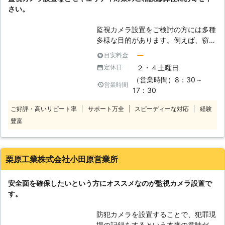
話ください。
さい。
監視カメラ設置をご検討の方には多種
多様な目的があります。例えば、窃盗
目的の侵入などへの抑止効果と万一の
ー
目安料金
時の証拠保全や、大切なお車へのいた
２・４土曜日
定休日
ずら防止に監視カメラを設置したいと
（営業時間）8：30～
いう方もいらっしゃいます。また、ス
営業時間
17：30
トーカーなどへの対策、家族やペット
の見守りのため、など様々です。弊社
ご好評・高いリピート率
サポート万全
スピーディーな対応
経験
は目的用途に合わせた監視カメラの設
豊富
置に関して、熟練の監視カメラ設置の
プロが対応させていただきます。監視
カメラについてどのようなことでも、
親切丁寧にアドバイスもさせていただ
栗原工業株式会社小田原営業所
きます。監視カメラについて詳しくは
弊社公式サイトをご覧ください。安心
安全面を確保したいという方にオススメなのが監視カメラ設置で
してお任せいただけます。
す。
防犯カメラを設置することで、犯罪現
場の記録をするという本来の意味だけ