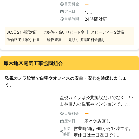
ご自宅にある電気設備はぜひ私たちト
カメラやネットワーク方式の防犯カメ
ー
目安料金
ゥインクルネットにおまかせくださ
ラなどの品揃えが豊富であるというこ
なし
定休日
い。電気工事の確かな知識、技術を有
とです。また、防犯カメラの設置から
24時間対応
営業時間
している私たちだからこそ対応可能な
メンテナンスまでトータルサポートい
場面もでてきます。電気関係の作業で
たします。品揃え豊富な防犯カメラが
365日24時間対応
ご好評・高いリピート率
スピーディーな対応
必要になりましたら、ぜひお呼びくだ
あるからこそお客様のご希望に応じた
低価格で丁寧な仕事
経験豊富
見積り後追加料金無し
さい。電気工事に慣れている私たちの
防犯カメラを設置できますよ。更にメ
的確な作業で、すぐに皆さまのご依頼
ンテナンスにも対応可能なので設置後
を達成します。 【監視カメラも設置
のサポートも安心。 防犯カメラ設置
中】 一般住宅にも監視カメラを設置
後、不具合が起こったときにもご相談
厚木地区電気工事協同組合
することができるとご存知でしたでし
いただけます。 株式会社キャトルプ
ょうか。もし知らなかったのでした
ランはお客様がご満足いただけるよう
監視カメラ設置で自宅やオフィスの安全・安心を確保しましょ
ら、設置を考えてみてはいかがでしょ
な施工をしたいと考えています。株式
う。
うか。監視カメラ設置によって、皆さ
会社キャトルプランの防犯カメラ設置
まの家に頼もしい監視人ができますの
で、万引きが止まり安心してお店を経
監視カメラは公共施設だけでなく、い
で、考えてみる価値はあるのではない
営できる環境を手に入れてみません
まや個人の住宅やマンションで、また
でしょうか。また住宅以外にもゴミ捨
か。
学校やオフィスなどさまざまな場所で
て場などに設置をすると、違法のゴミ
ー
目安料金
活躍しています。いたずらや不審者を
捨てがなくなることが期待できます。
基本休み無し
定休日
監視し、万が一犯罪が発生したときは
こうした抑止の力もありますので、監
営業時間は9時から17時です。
営業
早期解決に繋がることから、導入を検
視カメラ設置をご希望になるのでした
時間
定休日は土日祝日です。
討している方も多いでしょう。 皆様
らトゥインクルネットまでお問い合わ