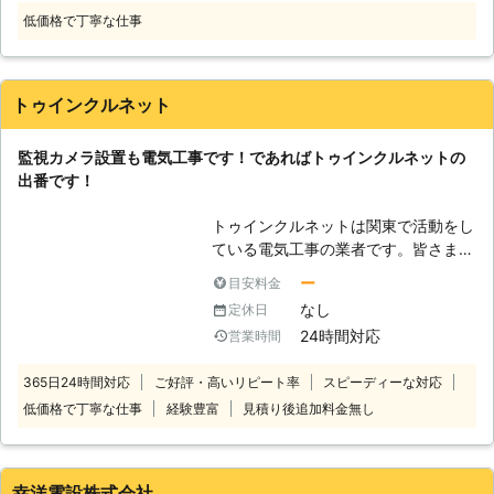
て、幅広いお客様のニーズにお応えを
に設置した防犯カメラも長く使ってい
低価格で丁寧な仕事
しております。セキュリティや警備の
ると、不具合を起こすことがありま
面から適切な監視カメラの設置をご提
す。家の安全を守るための防犯カメラ
案いたします。是非一度当社にご相談
が不具合の起きた状態のままですと、
ください。 【監視カメラ設置のメリ
意味がありません。 弊社は設置作業
トゥインクルネット
ット】 監視カメラは以前と比べる
後のアフターフォローにも対応してお
と、多種多様な施設に取付けられるよ
ります。もし監視カメラを使っていて
監視カメラ設置も電気工事です！であればトゥインクルネットの
うになりました。監視カメラを設置す
違和感や不具合を感じましたら、ぜひ
出番です！
るメリットは実に沢山あります。監視
ご連絡くださいませ。 ●終わりに 防
カメラは犯罪の決定的な証拠の為に設
犯カメラを設置することで、お家の安
トゥインクルネットは関東で活動をし
置するもの思われていますが、実はそ
全性が高まります。空き巣の被害から
ている電気工事の業者です。皆さまの
れだけではありません。監視カメラを
逃れるためには、自己防衛が大切で
ご自宅にある電気設備はぜひ私たちト
設置することで不法侵入者を遠ざける
ー
目安料金
す。「ローマ電設」はお客様の自己防
ゥインクルネットにおまかせくださ
事ができるのです。不法侵入者が一番
なし
定休日
衛に協力いたします。
い。電気工事の確かな知識、技術を有
気にすることは、人目につくかどうか
24時間対応
営業時間
している私たちだからこそ対応可能な
という事です。監視カメラが設置され
場面もでてきます。電気関係の作業で
ていれば24時間不法侵入者は人目を
365日24時間対応
ご好評・高いリピート率
スピーディーな対応
必要になりましたら、ぜひお呼びくだ
気にして行動しなければいけない状態
低価格で丁寧な仕事
経験豊富
見積り後追加料金無し
さい。電気工事に慣れている私たちの
に追い込まれるのです。 【優れた監
的確な作業で、すぐに皆さまのご依頼
視カメラの効果】 監視カメラの優れ
を達成します。 【監視カメラも設置
た点は防犯効果だけではなく、地域の
中】 一般住宅にも監視カメラを設置
美化にも一役かってくれるところで
幸洋電設株式会社