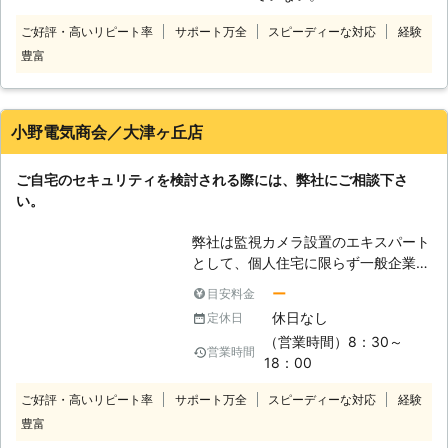
す。機材をしっかりと揃えれば良いの
ご好評・高いリピート率
サポート万全
スピーディーな対応
経験
で、検索して取り付けてみるのもよい
豊富
かもしれません。しかし、複数の設置
となると場所の選定が大事になります
の弊社に依頼していただいた方が良い
です。もし、設置に関して分からない
小野電気商会／大津ヶ丘店
事や、依頼をしたいという事でしたら
是非弊社までお問い合わせください。
ご自宅のセキュリティを検討される際には、弊社にご相談下さ
い。
弊社は監視カメラ設置のエキスパート
として、個人住宅に限らず一般企業に
も顧客を擁しております。長年にわた
ー
目安料金
り豊富な設置実績があるので、地域に
休日なし
定休日
応じた最適な監視カメラの設置が行え
（営業時間）8：30～
ます。事務所や店舗の防犯対策に高い
営業時間
18：00
実績があり、お客さまのご要望に応じ
て最善を尽くしています。通常の監視
ご好評・高いリピート率
サポート万全
スピーディーな対応
経験
カメラをはじめ、音声や光との連動タ
豊富
イプのカメラも扱っております。昨今