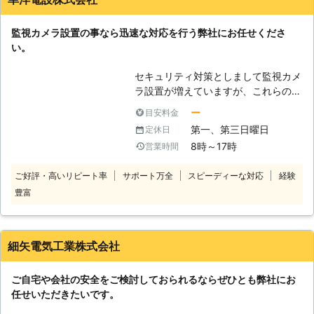
することができるとご存知でしたでし
す。ゴミ置き場に設置をしておけば、
ょうか。もし知らなかったのでした
ルールを無視してごみを捨てる人への
監視カメラ設置の事なら迅速な対応を行う弊社にお任せくださ
ら、設置を考えてみてはいかがでしょ
効果の高い抑止力として期待をするこ
い。
うか。監視カメラ設置によって、皆さ
とができるのです。監視カメラの設置
まの家に頼もしい監視人ができますの
が住みよい街作りのきっかけになるか
セキュリティ対策としまして監視カメ
で、考えてみる価値はあるのではない
もしれません。監視カメラの設置でお
ラ設置が増えていますが、これらの機
でしょうか。また住宅以外にもゴミ捨
悩みでしたら、是非一度ご連絡くださ
器は年々進化を遂げていまして高性
て場などに設置をすると、違法のゴミ
ー
目安料金
い。
能、高機能化が図られています。例え
捨てがなくなることが期待できます。
第一、第三日曜日
定休日
ばネットワークカメラではパソコンや
こうした抑止の力もありますので、監
8時～17時
営業時間
スマートフォンなどから操作を行いカ
視カメラ設置をご希望になるのでした
メラの映像を見る事が可能ですし、店
らトゥインクルネットまでお問い合わ
ご好評・高いリピート率
サポート万全
スピーディーな対応
経験
舗やオフィスなど広い場所をくまなく
せください。もちろんこの監視カメラ
豊富
監視する際にはドームカメラを使用す
設置にも電気工事が必要ですので、ぜ
れば対応出来ます。また夜間などにも
ひ私たちにおまかせください。 【ダ
映像を撮影出来る様に赤外線カメラの
ミーカメラもご利用ください】 全て
機能を備えたり、人感センサーで来訪
の監視カメラを本物にする必要性はあ
細矢電気工業株式会社
者をライトで照らして映像を記録する
りません。外見だけは同じで、中身は
事も可能です。弊社ではお客さんの希
何もないダミーカメラというものがあ
ご自宅や会社の安全をご検討しておられるならぜひとも弊社にお
望に合った機器を提案させて頂き安心
ります。これは一見すると監視カメラ
任せいただきたいです。
をお届けします。
にしか見えないものですので、本物の