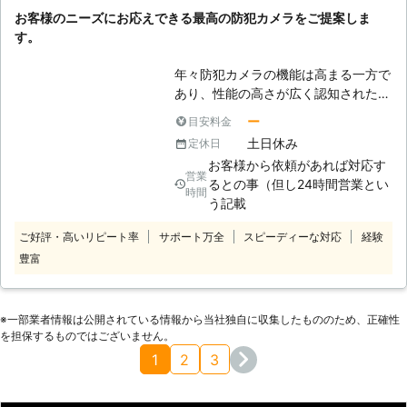
リストである社員が、安全第一に施工
お客様のニーズにお応えできる最高の防犯カメラをご提案しま
を行います。
す。
年々防犯カメラの機能は高まる一方で
あり、性能の高さが広く認知された現
代では、住まいやビルなどあらゆる場
ー
目安料金
所にカメラ設置があるだけで防犯対策
土日休み
定休日
になっています。 監視カメラの映像
お客様から依頼があれば対応す
はニュースでも流れることがあります
営業
るとの事（但し24時間営業とい
が、映像が高画質で優れていることを
時間
う記載
一般人は理解しており、それは犯罪を
計画する者も知っているということで
ご好評・高いリピート率
サポート万全
スピーディーな対応
経験
す。 そうなれば監視カメラ設置とい
豊富
うだけでも、犯罪の実行はしにくくな
りますし、カメラがあるだけでも守り
の役割になっています。 大きなビル
※⼀部業者情報は公開されている情報から当社独⾃に収集したもののため、正確性
や繁華街だけではなく弊社では、一般
を担保するものではございません。
家庭のセキュリティ対策にも力を入れ
1
2
3
ておりますので、最もふさわしい防犯
カメラのご提案をすることが可能で
す。