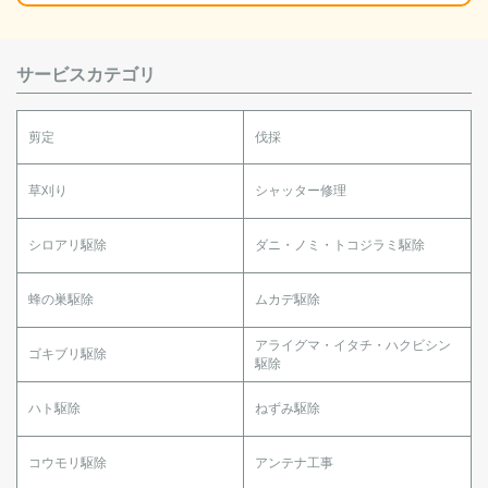
サービスカテゴリ
剪定
伐採
草刈り
シャッター修理
シロアリ駆除
ダニ・ノミ・トコジラミ駆除
蜂の巣駆除
ムカデ駆除
アライグマ・イタチ・ハクビシン
ゴキブリ駆除
駆除
ハト駆除
ねずみ駆除
コウモリ駆除
アンテナ工事