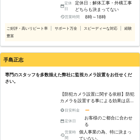
定休日：解体工事・外構工事
定休
時代に合ったものがあります。 また
日
どちらも決まってない
暗いところでも撮影が可能な赤外線カ
8時～18時
営業時間
メラや店舗、オフィス等の天井に設置
可能なドームカメラ、LANケーブルが
ご好評・高いリピート率
サポート万全
スピーディーな対応
経験
なくても設置出来るワイヤレスカメ
豊富
ラ、さらには人感センサーライトが付
いていて、不審者を感知すると警告音
が鳴るセンサーカメラ等もあります。
弊社ではお客様の状況と希望される設
手島正志
置場所等を調査し、適切な監視カメラ
設置を実現いたします。監視カメラに
専門のスタッフを多数揃えた弊社に監視カメラ設置をお任せくだ
つきましては、何なりとご相談下さ
さい。
い。
【防犯カメラ設置に関する依頼】防犯
カメラを設置する事による効果は店
舗、自宅、公共の場所などによって変
ー
目安料金
わってきます。特にご自宅に防犯カメ
お客様のご都合に合わせ
ラをつけるお客様はご自身で設置しよ
定休日
る
うと考えている方もいらっしゃるでし
個人事業の為、特に決まっ
営業時
ょう。ご自宅に防犯カメラを設置する
間
ていない。
事自体は簡単に設置する事ができま