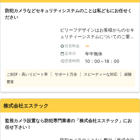
付時間は24時間365日休まず、受け
防犯カメラなどセキュリティシステムのことは私どもにお任せく
付けております。 緊急の場合でも、
ださい
すぐに対応可能です。日本全国対応し
ておりますのでお気軽にご相談くださ
ビリーフデザインはお客様からのセキ
い。 お客様のご要望にできうる限り
ュリティーシステムについてのご要望
対応いたします。
にお応えしております。 防犯カメラ
ー
目安料金
をはじめとした様々なセキュリティー
年中無休
定休日
システムは空き巣やイタズラなどから
10：00～18：00
営業時間
住宅、車などを守るために取り付けて
おくと効果的です。 私どもはささい
ご好評・高いリピート率
サポート万全
スピーディーな対応
経験
なご相談でも気軽にご連絡できるよう
豊富
ご相談や現地調査、お見積りについて
無料で行っております。 現場経験の
あるスタッフがお客様のご相談に親身
になってお応えいたしますので、お気
株式会社エステック
軽にご相談ください。
監視カメラ設置なら防犯専門業者の「株式会社エステック」にお
任せ下さい！
防犯カメラのことなら弊社「株式会社