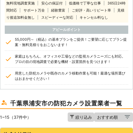
無料現地調査実施
安心の保証付
低価格で丁寧な仕事
365日24時
間対応
サポート万全
経験豊富
ご好評・高いリピート率
見積
り後追加料金無し
スピーディーな対応
キャンセル料なし
アピールポイント
55,000円～（税込）の基本プランをご提供！ご要望に応じてプラン提
案・無料見積りをおこないます！
家庭はもちろん、オフィスや工場などの監視カメラニーズにも対応。
プロの目の現地調査で必要な機材・設置箇所を見つけます！
用意した防犯カメラや既存のカメラ移動作業も可能！最適な場所選び
はおまかせください！
千葉県浦安市の防犯カメラ設置業者一覧
1~15（37件中）
絞り込み