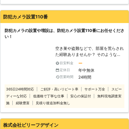
すので、監視カメラ設置も株式会社日
松にとっては対応可能な業務の1つで
す。皆さまの防犯のためにも私たちが
防犯カメラ設置110番
役立ちますので、こちらもどうぞお問
い合わせください。どういった監視カ
防犯カメラの設置や増設は、防犯カメラ設置110番にお任せくださ
メラ設置を希望されているのかをヒア
い！
リングさせていただきますので、その
通りの監視カメラを探し、設置をしま
空き巣や盗難などで、部屋を荒らされ
す。 【防犯性能が期待できます】 映
た経験ありませんか？ そのような被
像を残す監視カメラですが、その存在
害を再び出さないためにも、防犯カメ
に防犯性能があります。もし空き巣が
ー
目安料金
ラの設置を考えている人もいるのでは
入ろうとしている家で監視カメラがじ
年中無休
定休日
ないでしょうか。 そのよう時は防犯
っと見ていたら、そこに近づこうとは
24時間
営業時間
カメラ設置110番にお任せください！
思わないでしょう。こうした威圧の効
防犯カメラは設置されているだけで
果もありますので、監視カメラ設置に
365日24時間対応
ご好評・高いリピート率
サポート万全
スピー
も、防犯対策となります。 また、イ
は大きなメリットがあるのです。ただ
ディーな対応
低価格で丁寧な仕事
安心の保証付
無料現地調査実
タズラや空き巣の被害があった時に
し絶対的な効果ではありませんので、
は、証拠が残っていることも。 この
施
経験豊富
見積り後追加料金無し
監視カメラがあるからといってその他
ように、防犯カメラを設置することで
の防犯を疎かにしてはいけません。監
さまざまな効果を得ることができま
視カメラ設置をしつつ、その他の防犯
す。 もし、設置に悩んでおりました
面も強くしておきましょう。
株式会社ビリーフデザイン
らお気軽にお問い合わせください。受