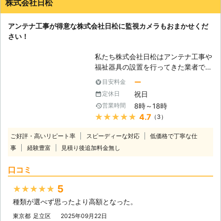
株式会社日松
アンテナ工事が得意な株式会社日松に監視カメラもおまかせくだ
さい！
私たち株式会社日松はアンテナ工事や
福祉器具の設置を行ってきた業者で
す。得意とするこれらの業務で多くの
ー
目安料金
方々のご依頼を達成してきました。今
祝日
定休日
回はこの2つの業務ではなく、別の業
8時～18時
営業時間
務も対応可能だということをお知らせ
★★★★★
4.7
（3）
いたします。株式会社日松が取り扱っ
ているのは電気設備ですので、電気工
ご好評・高いリピート率
スピーディーな対応
低価格で丁寧な仕
事も可能となっているのです。そのた
事
経験豊富
見積り後追加料金無し
めに様々な電気設備の設置が可能で
す。電気設備に何か困ったことがあり
口コミ
ましたら、株式会社日松にお問い合わ
せをいただければ対応可能となってお
5
★★★★★
ります。ぜひお気軽にお問い合わせく
種類が選べず思ったより高額となった。
ださい。 【監視カメラ設置もご依頼
ください】 監視カメラも電気設備で
東京都
足立区
2025年09月22日