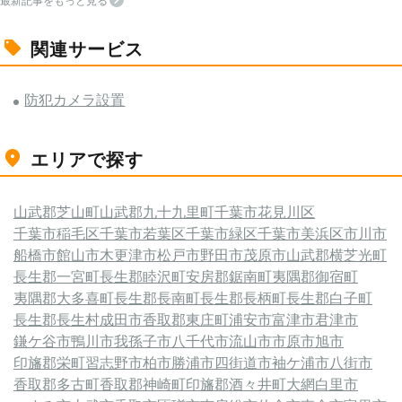
最新記事をもっと見る
関連サービス
防犯カメラ設置
エリアで探す
山武郡芝山町
山武郡九十九里町
千葉市花見川区
千葉市稲毛区
千葉市若葉区
千葉市緑区
千葉市美浜区
市川市
船橋市
館山市
木更津市
松戸市
野田市
茂原市
山武郡横芝光町
長生郡一宮町
長生郡睦沢町
安房郡鋸南町
夷隅郡御宿町
夷隅郡大多喜町
長生郡長南町
長生郡長柄町
長生郡白子町
長生郡長生村
成田市
香取郡東庄町
浦安市
富津市
君津市
鎌ケ谷市
鴨川市
我孫子市
八千代市
流山市
市原市
旭市
印旛郡栄町
習志野市
柏市
勝浦市
四街道市
袖ケ浦市
八街市
香取郡多古町
香取郡神崎町
印旛郡酒々井町
大網白里市