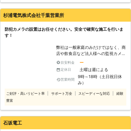
は外出先からご自宅の様子を確認する
ことが可能で、留守番機能のある監視
カメラも開発されているわけです。弊
杉浦電気株式会社千葉営業所
社ではあらゆるタイプのカメラを扱っ
ているので、どのような要望にも対応
防犯カメラの設置はお任せください。安全で確実な施工を行いま
することが可能です。
す！
弊社は一般家庭のみだけではなく、商
店や飲食店など法人様への監視カメラ
の設置もご提案させていただいており
ー
目安料金
ます。事務所や店舗の防犯対策、業務
土曜は週による
定休日
管理など次のようなご要望があれは弊
9時～18時（土日祝日休
社までお問い合わせください。事務所
営業時間
み）
の入退室状況を把握できるようにした
い、お客様の来店前に入り口で察知し
ご好評・高いリピート率
サポート万全
スピーディーな対応
経験
たい、カメラと連動して音声や光によ
豊富
る威嚇も行いたい、外出先からカメラ
を動かし、見たいところをチェックし
たいなど、お客様のご要望に合った監
視カメラ設置のご提案をさせていただ
石坂電工
きます。技術が確かで防犯のスペシャ