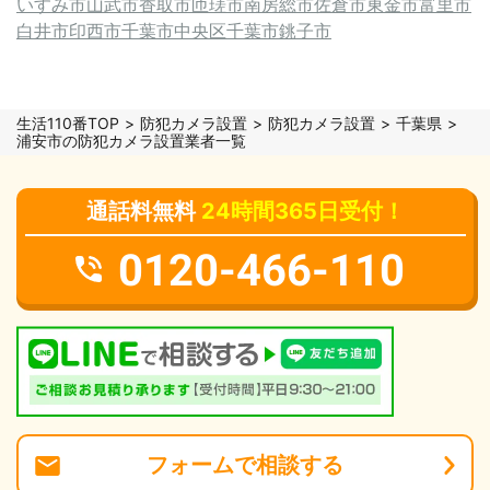
いすみ市
山武市
香取市
匝瑳市
南房総市
佐倉市
東金市
富里市
白井市
印西市
千葉市中央区
千葉市
銚子市
生活110番TOP
防犯カメラ設置
防犯カメラ設置
千葉県
浦安市の防犯カメラ設置業者一覧
通話料無料
24時間365日受付！
0120-466-110
フォーム
で
相談
する