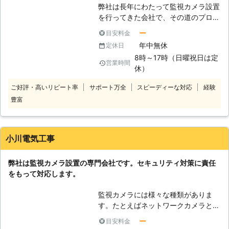
監視カメラの代わりにもなります。こ
弊社は長年にわたって監視カメラ設置
れと本物の監視カメラを併用すること
を行ってきた会社で、その道のプロフ
により、油断した相手を撮影すること
ェッショナルであると自負しておりま
も可能です。どうぞダミーカメラもご
ー
目安料金
す。しかも単なる監視カメラを設置す
利用ください。
年中無休
定休日
るだけでなく、防犯知識に関しても熟
8時～17時（日曜祝日は定
知しています。そのためお客様のお住
営業時間
休）
いの地域の状況や建物の形、人が潜め
る場所の有無などを見て、適切なとこ
ご好評・高いリピート率
サポート万全
スピーディーな対応
経験
ろに取り付けを行います。もちろんお
豊富
客様のご要望があるのでしたら、その
都度スタッフまでお伝えいただきます
と、全力でそれを実現できるように努
めてまいります。 お悩みがありまし
小川電気工事
たら、一人で抱え込まないでくださ
い。弊社がお客様の笑顔とご家族の安
弊社は監視カメラ設置の専門会社です。セキュリティ対策に責任
全のために誠心誠意対応することを約
をもって対応します。
束します。
監視カメラには様々な種類がありま
す。たとえばネットワークカメラとい
って、パソコンやスマートフォンから
ー
目安料金
操作が出来て映像が確認出来る、この