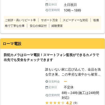
ば、防犯カメラの目を盗んで万引きを
土日祝日
定休日
おこないやすくなるためです。 「万
10時～18時
営業時間
引きが増えて売り上げが厳しいなあ」
「防犯カメラを新しく設置したいよ」
ご好評・高いリピート率
サポート万全
スピーディーな対応
低価
出来たら性能のいい防犯カメラで、万
格で丁寧な仕事
安心の保証付
経験豊富
引きを改善したいもの。そんなときこ
そ、防犯カメラ取り付け業者の株式会
社キャトルプランの出番です。株式会
社キャトルプランは、防犯カメラ設置
ローマ電設
のご依頼を承っております。 【株式
会社キャトルプランの強み】 株式会
防犯カメラはローマ電設！スマートフォン監視ができるカメラで
社キャトルプランにはお客様から選ば
出先でも安全をチェックできます
れる強みがございます。 ●豊富な品
揃えで、お客様のご要望に合わせた防
誰もいない家に忍び込んで、金品を漁
犯カメラをご提案いたします 株式会
る空き巣。この卑劣な連中から被害を
社キャトルプランの強みは高画質防犯
受けないためにも、自分たちで自衛を
カメラやネットワーク方式の防犯カメ
ー
目安料金
することは大切です。なぜなら空き巣
ラなどの品揃えが豊富であるというこ
不定休
定休日
を検挙しても、奪われた金品が返って
とです。また、防犯カメラの設置から
8時～24時(施工は24時間
こないことが多いからです。 卑劣な
メンテナンスまでトータルサポートい
営業時間
対応)
空き巣からの被害を防ぐために防犯カ
たします。品揃え豊富な防犯カメラが
★★★★★
4.2
（9）
メラを設置しませんか。防犯カメラを
あるからこそお客様のご希望に応じた