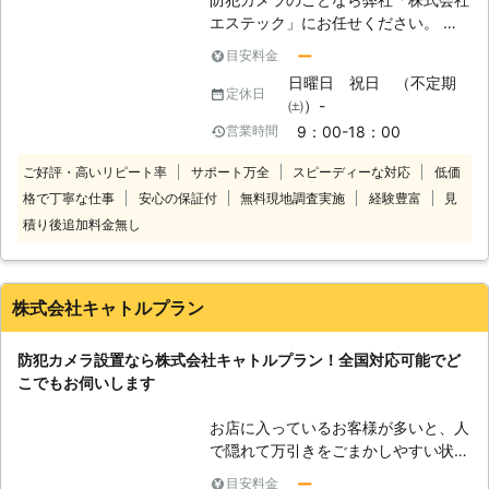
エステック」にお任せください。 弊
社は埼玉県さいたま市岩槻区に拠点を
ー
目安料金
構える、防犯カメラ・セキュリティシ
日曜日 祝日 （不定期
ステムの専門業者です。埼玉県さいた
定休日
㈯）-
ま市を中心に、関東一円のお客様から
9：00-18：00
営業時間
の防犯カメラ設置のご依頼を承ってお
ります。 プロの防犯設備士がお伺い
ご好評・高いリピート率
サポート万全
スピーディーな対応
低価
し、入念に現地調査をおこなってか
格で丁寧な仕事
安心の保証付
無料現地調査実施
経験豊富
見
ら、お客様に最適なプランをご提示い
積り後追加料金無し
たします。 弊社はプロの防犯設備士
が防犯カメラ・セキュリティのシステ
ム構築から機器の選定、取付・設置工
事・保守メンテナンスまで一貫して自
株式会社キャトルプラン
社で対応しております。取り扱い機
器・施工実績の豊富さ・仕上がりの丁
防犯カメラ設置なら株式会社キャトルプラン！全国対応可能でど
寧さが弊社の強みです。 ぜひ弊社HP
こでもお伺いします
の設置事例をご覧ください。豊富な施
工実績が信頼の証です
お店に入っているお客様が多いと、人
で隠れて万引きをごまかしやすい状況
ができます。そのような状況であれ
ー
目安料金