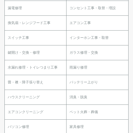
漏電修理
コンセント工事・取替・増設
換気扇・レンジフード工事
エアコン工事
スイッチ工事
インターホン工事・取替
鍵開け・交換・修理
ガラス修理・交換
水漏れ修理・トイレつまり工事
雨漏り修理
畳・襖・障子張り替え
バッテリー上がり
ハウスクリーニング
消臭・脱臭
エアコンクリーニング
ペット火葬・葬儀
パソコン修理
家具修理