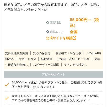
最適な防犯カメラの選定から設置工事まで、防犯カメラ・監視カ
メラ設置ならお任せください
55,000円～（税
目安料金
込）
全国
対応エリア
公式サイトを確認
無料現地調査実施
安心の保証付
低価格で丁寧な仕事
365日24時
間対応
サポート万全
経験豊富
ご好評・高いリピート率
見積
り後追加料金無し
スピーディーな対応
キャンセル料なし
アピールポイント
55,000円～（税込）の基本プランをご提供！ご要望に応じてプラン提
案・無料見積りをおこないます！
家庭はもちろん、オフィスや工場などの監視カメラニーズにも対応。
プロの目の現地調査で必要な機材・設置箇所を見つけます！