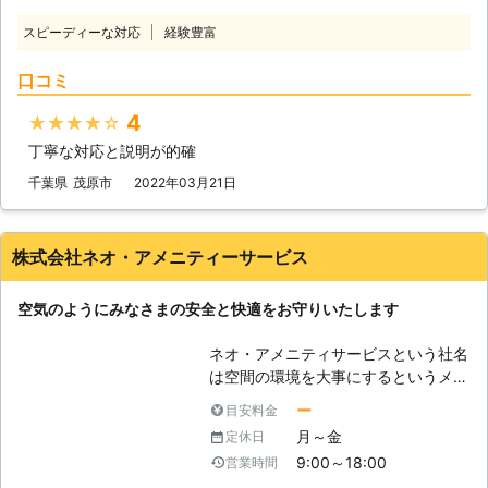
設置することで、未然に被害を防ぐこ
防犯カメラを設置できますよ。更にメ
スピーディーな対応
経験豊富
とにもつながります。 ぜひ防犯カメ
ンテナンスにも対応可能なので設置後
ラ設置を「ローマ電設」におまかせく
のサポートも安心。 防犯カメラ設置
口コミ
ださい。必ずやお客様の防犯に役立ち
後、不具合が起こったときにもご相談
ます。 ●スマートフォンで遠隔監視
いただけます。 株式会社キャトルプ
4
★★★★★
ができるカメラを設置いたします 監
ランはお客様がご満足いただけるよう
丁寧な対応と説明が的確
視カメラがある家でも、構わずに侵入
な施工をしたいと考えています。株式
をしてくる空き巣は存在します。例え
会社キャトルプランの防犯カメラ設置
千葉県
茂原市
2022年03月21日
ば目出し帽を付けて、顔の特定をされ
で、万引きが止まり安心してお店を経
ないようにしている空き巣もいるから
営できる環境を手に入れてみません
です。そんな空き巣に目を付けられて
か。
株式会社ネオ・アメニティーサービス
しまったら、防犯カメラを設置した労
力も無駄になってしまいます。 弊社
空気のようにみなさまの安全と快適をお守りいたします
の防犯カメラはスマートフォンに映像
を送信可能で、出先でも監視をするこ
ネオ・アメニティサービスという社名
とができます。外出先で定期的にお家
は空間の環境を大事にするというメッ
の様子を確認いただけたら、お家で起
セージがこめられています。集合住
きている異変を素早く 発見すること
ー
目安料金
宅・商業施設・公共施設など地域の
ができますので、ぜひご利用ください
月～金
定休日
様々な施設空間をより快適で安全なも
ませ。 ●アフターフォローもOK！お
9:00～18:00
営業時間
のとする総合メンテナンスの企業とし
客様の安心をいつまでも 安全のため