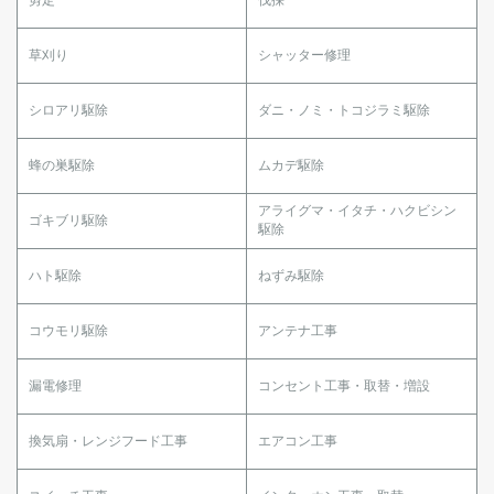
草刈り
シャッター修理
シロアリ駆除
ダニ・ノミ・トコジラミ駆除
蜂の巣駆除
ムカデ駆除
アライグマ・イタチ・ハクビシン
ゴキブリ駆除
駆除
ハト駆除
ねずみ駆除
コウモリ駆除
アンテナ工事
漏電修理
コンセント工事・取替・増設
換気扇・レンジフード工事
エアコン工事