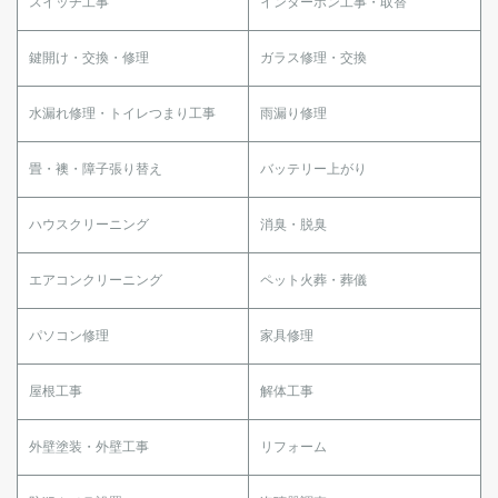
スイッチ工事
インターホン工事・取替
鍵開け・交換・修理
ガラス修理・交換
水漏れ修理・トイレつまり工事
雨漏り修理
畳・襖・障子張り替え
バッテリー上がり
ハウスクリーニング
消臭・脱臭
エアコンクリーニング
ペット火葬・葬儀
パソコン修理
家具修理
屋根工事
解体工事
外壁塗装・外壁工事
リフォーム