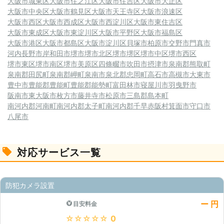
大阪市城東区
大阪市住之江区
大阪市住吉区
大阪市大正区
大阪市中央区
大阪市鶴見区
大阪市天王寺区
大阪市浪速区
大阪市西区
大阪市西成区
大阪市西淀川区
大阪市東住吉区
大阪市東成区
大阪市東淀川区
大阪市平野区
大阪市福島区
大阪市港区
大阪市都島区
大阪市淀川区
貝塚市
柏原市
交野市
門真市
河内長野市
岸和田市
堺市
堺市北区
堺市堺区
堺市中区
堺市西区
堺市東区
堺市南区
堺市美原区
四條畷市
吹田市
摂津市
泉南郡熊取町
泉南郡田尻町
泉南郡岬町
泉南市
泉北郡忠岡町
高石市
高槻市
大東市
豊中市
豊能郡豊能町
豊能郡能勢町
富田林市
寝屋川市
羽曳野市
阪南市
東大阪市
枚方市
藤井寺市
松原市
三島郡島本町
南河内郡河南町
南河内郡太子町
南河内郡千早赤阪村
箕面市
守口市
八尾市
対応サービス一覧
防犯カメラ設置
ー 円
目安料金
★★★★★
0