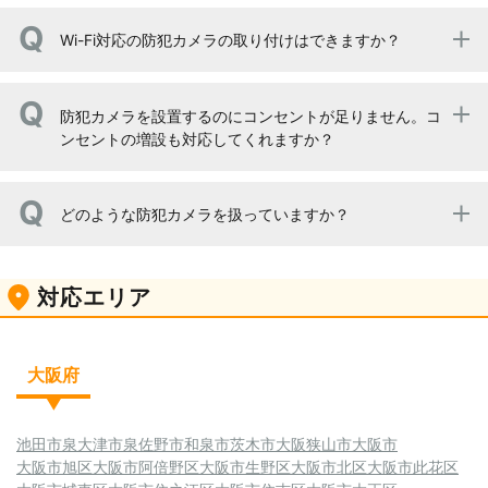
Wi-Fi対応の防犯カメラの取り付けはできますか？
お任せください。 防犯カメラでもWi-Fiに対応したものな
防犯カメラを設置するのにコンセントが足りません。コ
どは通信の知識も必要となり、どのような工事に分類され
ンセントの増設も対応してくれますか？
るかわからないことも多いですよね。 株式会社モリシン電
気設備では特に防犯カメラや防災設備・工事通信（ネット
ワーク）工事無線機器（Wi-Fi）取付工事を得意としており
お任せください。 弊社のスタッフは電気工事士の資格も保
ますので、お気軽にご相談ください。
どのような防犯カメラを扱っていますか？
有しておりますので、コンセントの増設にも対応可能で
す。 その他の工事にも対応できますので、なんでもご相談
ください。
お取り扱いしている主要メーカーは以下となります。 ・
対応エリア
Panasonic ・JAPAN SECURITY SYSTEM ・HIK VISION
・Dahua ・TOA この他のメーカーにも対応しております
ので、お気軽にお尋ねください
大阪府
池田市
泉大津市
泉佐野市
和泉市
茨木市
大阪狭山市
大阪市
大阪市旭区
大阪市阿倍野区
大阪市生野区
大阪市北区
大阪市此花区