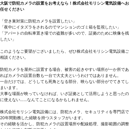
大阪で防犯カメラの設置をお考えなら！株式会社モリシン電気設備へお
任せください
「空き巣対策に防犯カメラを設置したい」
「夜中にイタズラをされるのでマンションのゴミ箱を監視したい」
「アパートの自転車置き場での盗難が多いので、証拠のために映像を残
したい」
このようなご要望がございましたら、ぜひ株式会社モリシン電気設備ご
相談ください。
防犯カメラを屋外に設置する場合、被害の起きやすい場所が一か所であ
ればカメラの設置台数も一台で大丈夫というわけではありません。
一台だけでは、どうしても死角となる部分、映らない部分がでてきてし
まいます。
大事な場面が映っていなければ、いざ証拠として活用しようと思ったの
に使えない……なんてことになるかもしれません。
株式会社モリシン電気設備には、防犯カメラ、セキュリティを専門店で
20年間勤務した経験を持つスタッフがいます。
その経験を活かし、防犯カメラの設置場所や配線処理、撮影範囲の調整