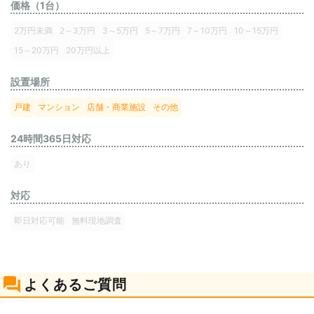
価格（1台）
2万円未満
2～3万円
3～5万円
5～7万円
7～10万円
10～15万円
15～20万円
20万円以上
設置場所
戸建
マンション
店舗・商業施設
その他
24時間365日対応
あり
対応
即日対応可能
無料現地調査
よくあるご質問