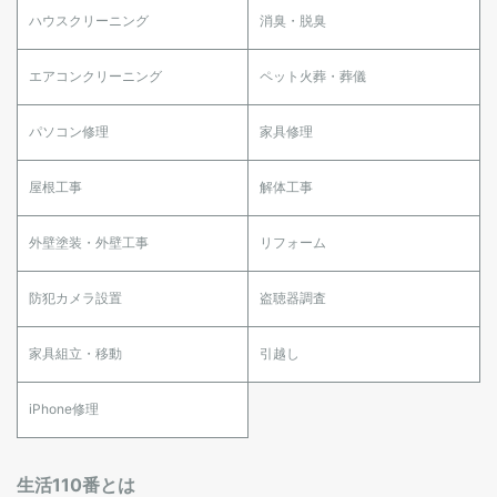
ハウスクリーニング
消臭・脱臭
エアコンクリーニング
ペット火葬・葬儀
パソコン修理
家具修理
屋根工事
解体工事
外壁塗装・外壁工事
リフォーム
防犯カメラ設置
盗聴器調査
家具組立・移動
引越し
iPhone修理
生活110番とは