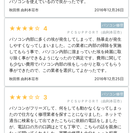
パソコンを使えているので良かったです。
秋田県 由利本荘市
2016年12月26日
パソコン修理
★★★★★
4
ＰＣＳＵＰＰＯＲＴ（由利本荘市）
パソコン内部に多くの埃が発生してしまって、熱暴走が発生
しやすくなってしまいました。この業者に内部の掃除を実施
してもらう事で、パソコン内部に溜まっていた埃を綺麗に取
り除く事ができるようになったので満足です。費用に関して
も少ない費用でパソコン内部の埃をしっかりと取ってもらう
事ができたので、この業者を選択してよかったです。
秋田県 由利本荘市
2016年12月25日
パソコン修理
★★★★★
3
ＰＣＳＵＰＰＯＲＴ（由利本荘市）
パソコンがフリーズして、何をしても動かなくなってしまっ
たので仕方なく修理業者を探すことになりました。ネットで
適当に検索をして出てきたこちらに依頼の電話をしました
が、電話口の方の口調はとても丁寧で、こちらの話を親身に
なって聞いてくれました。実際の修理も十分ちょっと程度