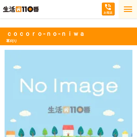
ｃｏｃｏｒｏ‐ｎｏ‐ｎｉｗａ
草刈り