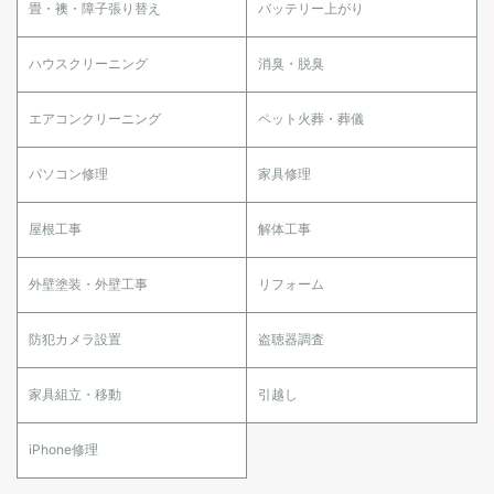
畳・襖・障子張り替え
バッテリー上がり
ハウスクリーニング
消臭・脱臭
エアコンクリーニング
ペット火葬・葬儀
パソコン修理
家具修理
屋根工事
解体工事
外壁塗装・外壁工事
リフォーム
防犯カメラ設置
盗聴器調査
家具組立・移動
引越し
iPhone修理