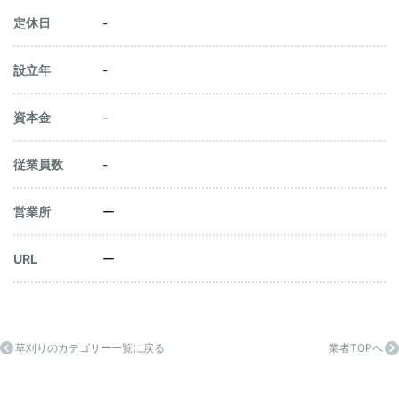
定休日
-
設立年
-
資本金
-
従業員数
-
営業所
ー
URL
ー
草刈りのカテゴリー一覧に戻る
業者TOPへ