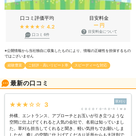
口コミ評価平均
目安料金
ー
円
★★★★★
4.2
目安料金について
口コミ 6件
※公開情報から当社独自に収集したものにより、情報の正確性を担保するもの
ではございません
経験豊富
ご好評・高いリピート率
スピーディーな対応
最新の口コミ
草刈り
★★★★★
3
ｃｏｃｏｒｏ‐ｎｏ‐ｎｉｗａ
外構、エントランス、アプローチとお互いが引き立つような
空間に仕上げてくれると人気の会社で、名前は知っていまし
た。草刈も担当してくれると聞き、軽い気持ちでお願いしま
したが、癒しの空間に仕上げてくださり近所からも大評判で