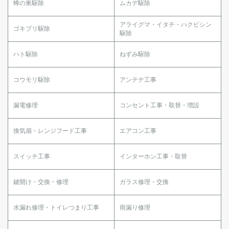
蜂の巣駆除
ムカデ駆除
アライグマ・イタチ・ハクビシン
ゴキブリ駆除
駆除
ハト駆除
ねずみ駆除
コウモリ駆除
アンテナ工事
漏電修理
コンセント工事・取替・増設
換気扇・レンジフード工事
エアコン工事
スイッチ工事
インターホン工事・取替
鍵開け・交換・修理
ガラス修理・交換
水漏れ修理・トイレつまり工事
雨漏り修理