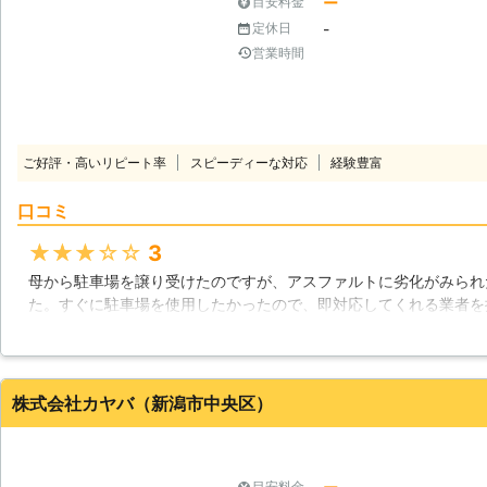
ー
目安料金
-
定休日
営業時間
ご好評・高いリピート率
スピーディーな対応
経験豊富
口コミ
★★★★★
3
母から駐車場を譲り受けたのですが、アスファルトに劣化がみられ
た。すぐに駐車場を使用したかったので、即対応してくれる業者を
が最短で対応可能だったのでお願いしました。アスファルト舗装作
ができ助かりました。
新潟県
五泉市
2016年12月11日
株式会社カヤバ（新潟市中央区）
目安料金