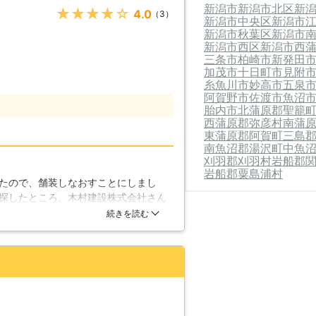
新潟市
新潟市北区
新
★★★★★
4.0
（3）
新潟市中央区
新潟市
新潟市秋葉区
新潟市
新潟市西区
新潟市西
三条市
柏崎市
新発田
加茂市
十日町市
見附
糸魚川市
妙高市
五泉
阿賀野市
佐渡市
魚沼
胎内市
北蒲原郡聖籠
西蒲原郡弥彦村
南蒲
東蒲原郡阿賀町
三島
南魚沼郡湯沢町
中魚
刈羽郡刈羽村
岩船郡
岩船郡粟島浦村
たので、舗装しなおすことにしまし
探したところ、木村建設株式会社さん
業もスピーディーにしていただくこと
続きを読む