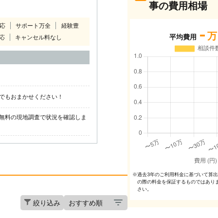
事の費用相場
対応
サポート万全
経験豊
-
万
平均費用
応
キャンセル料なし
でもおまかせください！
無料の現地調査で状況を確認しま
過去3年のご利⽤料⾦に基づいて算
※
の際の料⾦を保証するものではあり
さい。
絞り込み