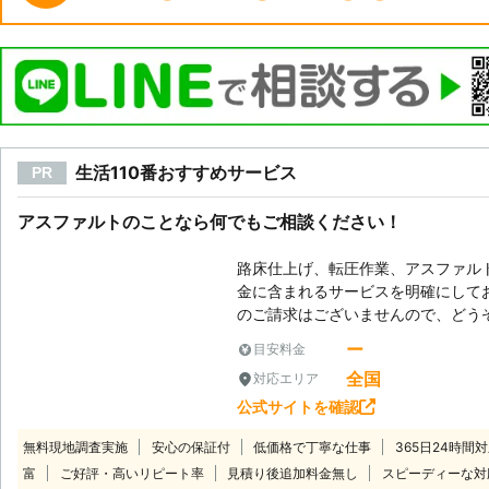
生活110番おすすめサービス
PR
アスファルトのことなら何でもご相談ください！
路床仕上げ、転圧作業、アスファル
金に含まれるサービスを明確にして
のご請求はございませんので、どう
ー
目安料金
全国
対応エリア
公式サイトを確認
無料現地調査実施
安心の保証付
低価格で丁寧な仕事
365日24時間
富
ご好評・高いリピート率
見積り後追加料金無し
スピーディーな対