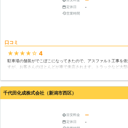
ー
-
定休日
営業時間
口コミ
★★★★★
4
駐車場の舗装がでこぼこになってきたので、アスファルト工事を依
すが、お客さんのほとんどが車で来店されます。トラックなど大型
場の舗装も剥がれやすいのが悩みでした。今回はアスファルトを少
ップできたので安心です。
新潟県
新潟市中央区
2016年11月25日
千代田化成株式会社（新潟市西区）
ー
目安料金
-
定休日