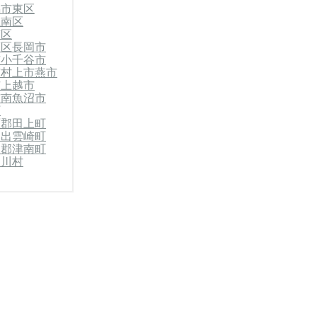
潟市東区
江南区
南区
蒲区
長岡市
市
小千谷市
市
村上市
燕市
市
上越市
市
南魚沼市
町
原郡田上町
郡出雲崎町
沼郡津南町
関川村