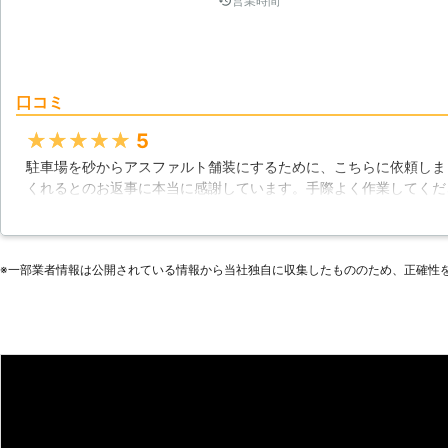
営業時間
口コミ
★★★★★
5
駐車場を砂からアスファルト舗装にするために、こちらに依頼しま
くれるとのお返事に本当に感謝しています。手際よく作業してくだ
できました。使用することができるようになるまでも数日で助かり
寧な仕事をしてくれる業者さんでした。
新潟県
新潟市西区
2016年11月25日
※⼀部業者情報は公開されている情報から当社独⾃に収集したもののため、正確性