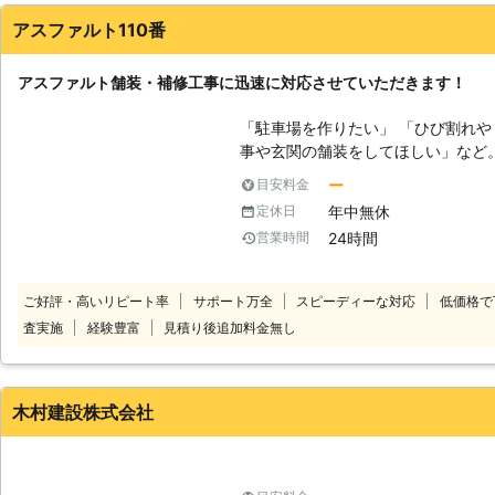
アスファルト110番
アスファルト舗装・補修工事に迅速に対応させていただきます！
「駐車場を作りたい」 「ひび割れや
事や玄関の舗装をしてほしい」など。 このようなご希望がある場合は
ファルト110番にお任せください。 アスファルト110番では、土の駐車場か
ー
目安料金
らのアスファルト舗装やひび割れな
年中無休
定休日
個人宅の1台分の駐車スペースから
24時間
営業時間
す。 またアスファルト110番では料金に含まれるサービスを明確にした、安
心の明朗会計です。 さらに、現地調査、お見積りは無料となっておりま
す。 現地調査では、周辺の調査や
ご好評・高いリピート率
サポート万全
スピーディーな対応
低価格で
なお見積りのご提示をいたします。 
査実施
経験豊富
見積り後追加料金無し
り、事前にお客様にご確認したうえ
がございます。 その他にもお客様の様々なニーズにお応えし、丁寧で確実
な施工をさせていただきます。 アスファルト工事をお考えの方はぜひ一
度、アスファルト110番にてご相談く
木村建設株式会社
お電話をお受けいたします。