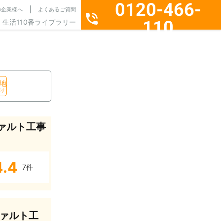
0120-466-
の企業様へ
よくあるご質問
110
生活110番ライブラリー
通話料無料・24時間365日受付
地
探す
ァルト工事
4.4
7件
ァルト工