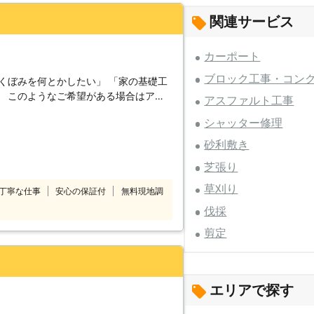
関連サービス
カーポート
ブロック工事・コン
くぼみを何とかしたい」 「家の基礎工
アス
アスファルト工事
シャッター修理
どの修繕工事まで幅広いご要望に対応。
大型店舗の駐車場までお受けしておりま
砂利敷き
芝張り
、細かい施工内容の確認と併せて具体的
草刈り
丁寧な仕事
安心の保証付
無料現地調
※対応エリア・加盟店・現場状況によ
伐採
で調査・見積もりに費用をいただく場合
剪定
ださい。 24時間365日、年中無休にて
エリアで探す