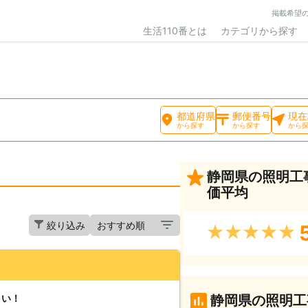
掲載希望
生活110番とは
カテゴリから探す
都道府県
郵便番号
現在
から探す
から探す
から
静岡県の照明工
価平均
絞り込み
★★★★★
さい！
静岡県の照明工