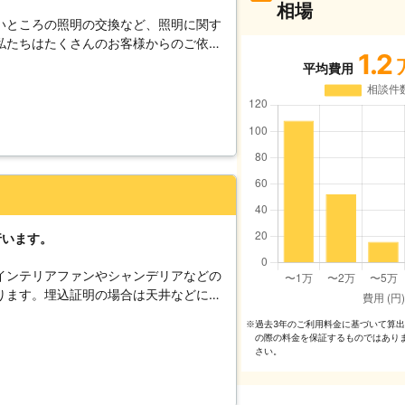
相場
いところの照明の交換など、照明に関す
私たちはたくさんのお客様からのご依頼
1.2
ました。数ある実績と豊富な経験をもつ
平均費用
すので、必ずお客様が満足できる照明工
行います。
インテリアファンやシャンデリアなどの
ります。埋込証明の場合は天井などに穴
せんので、弊社にご相談いただければ、
過去3年のご利⽤料⾦に基づいて算
※
せて頂きます。 プロの電気工事士資格
の際の料⾦を保証するものではあり
から施工依頼、工事まで最後まで責任を
さい。
いただけることでしょう。ご依頼は見積
いますので安心です。見積り金額に納得