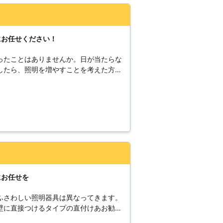
て多少の改装工事が必要となる場合があ
ておく必要があります。
にお任せください！
ったことはありませんか。日が当たらな
したら、照明を増やすことを考えた方が
ED照明にしたいとお考えの方もたくさ
ば良いのかで困ることもあるでしょう。
お答えいたします。どのようなお悩みで
になって対応します。照明工事に対する
朗会計ですので、お客様にご安心してい
、お気軽にお問い合わせください。
にお任せを
ふさわしい照明器具は異なってきます。
壁に直接つけるタイプの直付けあお勧め
天井につけるシーリングタイプがお勧め