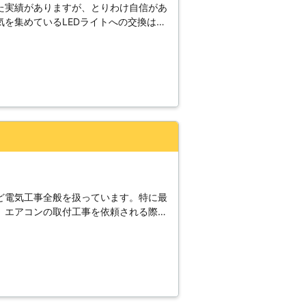
た実績がありますが、とりわけ自信があ
を集めているLEDライトへの交換はも
た工事を行うことも出来ます。他にもエ
等の問題を解決することも可能なので何
談ください。当社のスタッフは経験・知
を持っているので様々な電気関係のトラ
客様のご要望にもしっかりとお応えしな
すのでお電話ください。
ど電気工事全般を扱っています。特に最
。エアコンの取付工事を依頼される際に
ます。まず挙げられるのがブレーカーで
0A程度のブレーカーがあれば快適にエ
要チェックです。また専用コンセントが
ントとなります。このとき専用コンセン
の形状が一致するかどうかも調べておく
性能や配管の太さも重要な点です。エア