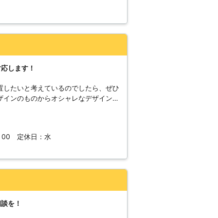
りの方はぜひ一度弊社までお問い合わせ
対応します！
置したいと考えているのでしたら、ぜひ
ザインのものからオシャレなデザインま
ったスタッフが丁寧に対応させていただ
：00 定休日：水
相談を！