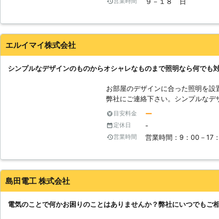
９－１８ 日
営業時間
ていただきます。照明のことでお困
ください。
エルイマイ株式会社
シンプルなデザインのものからオシャレなものまで照明なら何でも
お部屋のデザインに合った照明を設
弊社にご連絡下さい。シンプルなデ
で様々な照明に対応できる知識を持
ー
目安料金
きます。
-
定休日
営業時間：9：00－17
営業時間
島田電工 株式会社
電気のことで何かお困りのことはありませんか？弊社にいつでもご