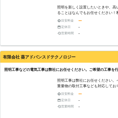
照明を新しく設置したいときや、高
ることはなんでもお任せください！
を受け、数多くの照明工事をしてき
ー
目安料金
熟練のスタッフが勢揃いしておりま
-
定休日
事をすることをお約束いたします！
-
営業時間
有限会社 葵アドバンスドテクノロジー
照明工事などの電気工事は弊社にお任せください。ご希望の工事を
照明工事は弊社にお任せください。
重量物の取付工事なども対応してお
を開けて工事を行わなければなりま
ー
目安料金
出来るだけご要望通りに工事を行わ
-
定休日
者が担当をいたしますので、見積り
-
営業時間
持って行いますので安心して任せて
り金額に納得していただいてから行