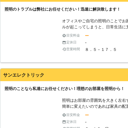
照明のトラブルは弊社にお任せください！迅速に解決致します！
オフィスやご自宅の照明のことでお
ルが起こってしまうと、日常生活に
普段どおりの生活を営むためにも照
ー
目安料金
しょう。弊社では照明のトラブル対
-
定休日
増設なども承っております。お電話
８．５－１７．５
営業時間
りをお出しします。料金の詳細につ
にご連絡ください。
サンエレクトリック
照明のことなら私達にお任せください！理想のお部屋を照明から！
照明はお部屋の雰囲気を大きく左右
簡単に変えたいのであれば家具の配
えましょう。明るさや色、照明器具
ー
目安料金
ることができます。私達は長年、照
-
定休日
績を積んできました。それらを活か