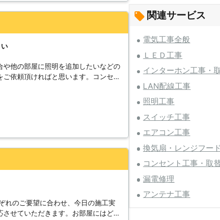
ことも可能です。
関連サービス
電気工事全般
さい
ＬＥＤ工事
合や他の部屋に照明を追加したいなどの
インターホン工事・
をご依頼頂ければと思います。コンセン
LAN配線工事
電気に関する知識もノウハウも沢山持っ
正確な作業を行っています。電気に関す
照明工事
決する自信があります。困ったことがあ
スイッチ工事
、弊社担当スタッフが懇親丁寧に対応し
される電気工事業者を目指して日々励ん
エアコン工事
願い致します。
換気扇・レンジフー
コンセント工事・取
漏電修理
アンテナ工事
れぞれのご要望に合わせ、今日の施工実
応させていただきます。お部屋にはどん