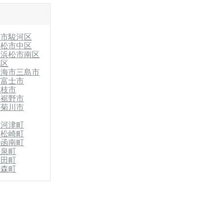
岡市駿河区
浜松市中区
区
浜松市南区
北区
熱海市
三島市
市
富士市
藤枝市
市
裾野市
市
菊川市
郡河津町
郡松崎町
郡函南町
長泉町
吉田町
郡森町