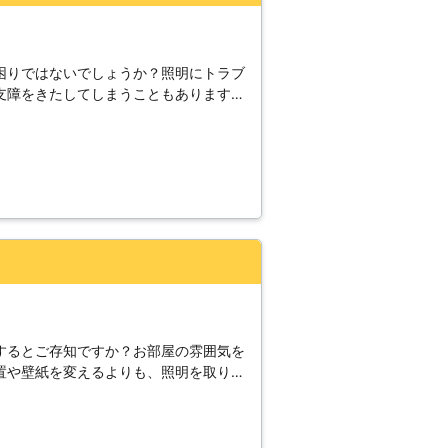
困りではないでしょうか？照明にトラブ
支障をきたしてしまうこともあります。
明のトラブルは早めに解決してしまいま
応はもちろん、照明の取り換えや新設、
頂けましたら、状況をお伺いし、お見積
いてもご説明させて戴きますのでお気軽
するとご存知ですか？お部屋の雰囲気を
置や壁紙を変えるよりも、照明を取り換
のデザインによってガラッと印象を変え
明工事を行ってきた中で多くの経験と実
し、お客様のご要望に沿うご提案をさせ