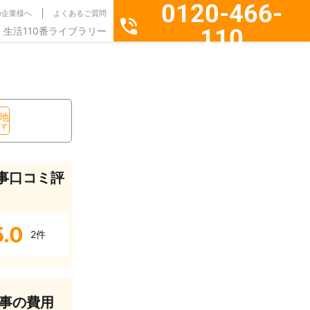
0120-466-
の企業様へ
よくあるご質問
110
生活110番ライブラリー
通話料無料・24時間365日受付
地
探す
事口コミ評
5.0
2件
事の費用