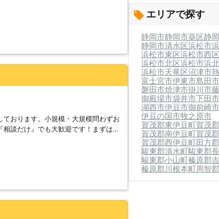
はどんな流れなのか？などお客様の持つ
エリアで探す
ます！照明を含む電気工事の事なら当社
静岡市
静岡市葵区
静
静岡市清水区
浜松市
浜松市東区
浜松市西
浜松市北区
浜松市浜
浜松市天竜区
沼津市
富士宮市
伊東市
島田
磐田市
焼津市
掛川市
御殿場市
袋井市
下田
湖西市
伊豆市
御前崎
伊豆の国市
牧之原市
しております。小規模・大規模問わずお
賀茂郡東伊豆町
賀茂
『相談だけ』でも大歓迎です！まずは弊
賀茂郡南伊豆町
賀茂
賀茂郡西伊豆町
田方
駿東郡清水町
駿東郡
駿東郡小山町
榛原郡
榛原郡川根本町
周智