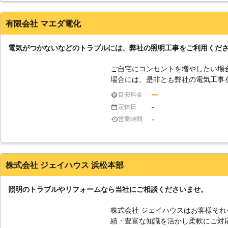
できない場合はお断りしていただく
有限会社 マエダ電化
電気がつかないなどのトラブルには、弊社の照明工事をご利用くだ
ご自宅にコンセントを増やしたい場
場合には、是非とも弊社の電気工事
ト工事や照明工事の経験が豊富で、
ー
目安料金
ていますので、常にリーズナブルに
-
定休日
るどのようなトラブル、お悩みも解
-
営業時間
ったら、すぐにお問合せを頂ければ
ております。地域の皆様に末永く愛
でおりますので、どうぞよろしくお
株式会社 ジェイハウス 浜松本部
照明のトラブルやリフォームなら当社にご相談くださいませ。
株式会社 ジェイハウスはお客様そ
績・豊富な知識を活かし柔軟にご対