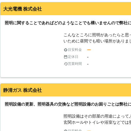
コンの冷房能力や配管の太さによっ
大光電機 株式会社
りますので、カタログなどで確認し
照明に関することであればどのようなことでも構いませんので弊社
こんなところに照明があったらと思
いために昼間でも暗い場所がありま
良いかもしれません。また、話題のL
ー
目安料金
んおられます。しかし、どれを選べ
-
定休日
様々な照明に関するお悩みに弊社で
-
営業時間
も構いません。些細なことでも親身
ご不安はありませんか。弊社では明
ただける照明工事をいたしますので
静清ガス 株式会社
照明設備の更新、照明器具の交換など照明設備のお困りごとは弊社
照明設備はその部屋の用途によって
玄関ホールやトイレや浴室などでは
です。居間や子供部屋・寝室などは
目安料金