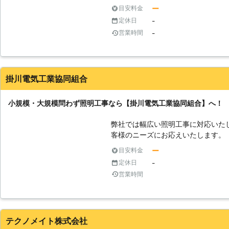
な照明が合うのか？照明の取り付け
ー
目安料金
疑問にも分かりやすくお答えいたし
-
定休日
にお任せくださいませ。
-
営業時間
掛川電気工業協同組合
小規模・大規模問わず照明工事なら【掛川電気工業協同組合】へ！
弊社では幅広い照明工事に対応いた
客様のニーズにお応えいたします。
社にお問い合わせください。
ー
目安料金
-
定休日
営業時間
テクノメイト株式会社