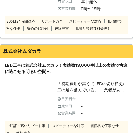
年中無休
定休日
や蛍光灯と比べて消費電力が少ないこ
9時〜18時
営業時間
とから高い節電効果が特徴です。 し
かし、これほどLED照明が普及した今
365日24時間対応
サポート万全
スピーディーな対応
低価格で丁
でも、学校や24時間稼働の工場等は
寧な仕事
安心の保証付
経験豊富
見積り後追加料金無し
導入されていないことがございます。
その理由を伺うと、 ・イニシャルコ
スト(施工費)が高い ・現場に高所作業
車などの重機を入れることができない
株式会社ムダカラ
・施工のために施設の稼働を止めれな
い 等々 しかし2018年に批准した
LED工事は株式会社ムダカラ！実績数13,000件以上の実績で快適
「水銀に関する水俣条約」以降、各電
に過ごせる明るい空間へ
球メーカーは相次いで蛍光灯や水銀灯
の製造を中止し、輸入もできないた
「初期費用が高くてLEDの切り替えに
め、現在は過去に製造した製品在庫が
二の足を踏んでいる」 「業者があり
流通するのみとなっています。 体育
すぎてどこを選んだらいいかわからな
館施設や工場管理者の方々にとって
ー
目安料金
い…」 「LEDがすぐに切れたらどうし
は、多額の施工費用の捻出にお困りだ
-
定休日
よう…。無料で交換してくれる保証が
と存じます。 そんな時、高所電気工
-
営業時間
あると嬉しい」 上記のようなLEDに
事に特化した私どもSME株式会社にご
関するお悩みがありましたら株式会社
相談下さい。 SME株式会社は、2018
ご好評・高いリピート率
スピーディーな対応
低価格で丁寧な仕
ムダカラにお任せください。弊社は全
年9月和歌山県の知事認定を頂き、
事
経験豊富