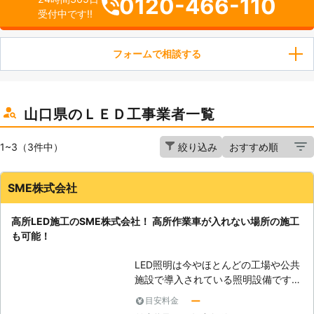
0120-466-110
受付中です!!
フォームで相談する
山口県のＬＥＤ工事業者一覧
1~3（3件中）
絞り込み
SME株式会社
高所LED施工のSME株式会社！ 高所作業車が入れない場所の施工
も可能！
LED照明は今やほとんどの工場や公共
施設で導入されている照明設備です。
LED照明は光源寿命が各メーカー
ー
目安料金
40,000時間以上であり、従来の電球