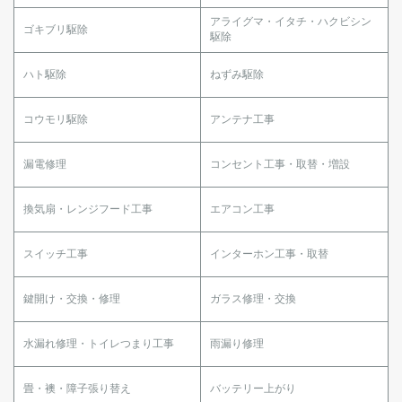
アライグマ・イタチ・ハクビシン
ゴキブリ駆除
駆除
ハト駆除
ねずみ駆除
コウモリ駆除
アンテナ工事
漏電修理
コンセント工事・取替・増設
換気扇・レンジフード工事
エアコン工事
スイッチ工事
インターホン工事・取替
鍵開け・交換・修理
ガラス修理・交換
水漏れ修理・トイレつまり工事
雨漏り修理
畳・襖・障子張り替え
バッテリー上がり