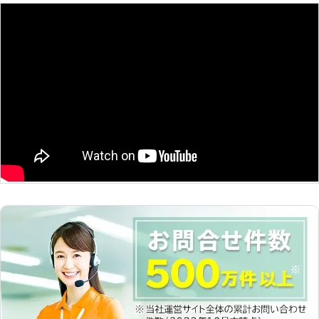
なく弊社までお申し付けください。
初めて弊社に依頼するお客様には、不
はお答えできます。 ③短工期・施工
具合によってLEDが切れたときの心配
業者1社なので結果的に大幅なコスト
がありますよね。弊社は、最長で10
カットが見込めます。 ④(一社)日本
年間の保証をお付けしております。
照明工業会加盟の国内メーカーのLED
万が一、保証期間内にLEDが切れてし
のみを取り扱っています。 弊社では
まったときは、無償で交換することが
器具のトラブルを避けるため、選定商
可能です。 もしも「施工後間もない
品を吟味しております。取り扱う設置
のにLEDが切れてしまったときはどう
品は全て国産メーカー品で、お客様に
しよう……」と心配の方は, ぜひとも
安心してご利用いただける安全で高品
弊社にLED工事をご依頼ください。
質なLED照明器具をご提供致しており
ます。 ⑤自社施工で作業いたしま
す。さらに製品の保証期間中、製品の
不具合の交換は無償対応！（※弊社提
案製品に限ります） 万一製品の不具
合が起こった場合、高所のLEDの交換
に駆け付け責任をもって対応いたしま
す。また、安全管理の観点からも中間
業者を挟まず自社施工をおこないま
す。