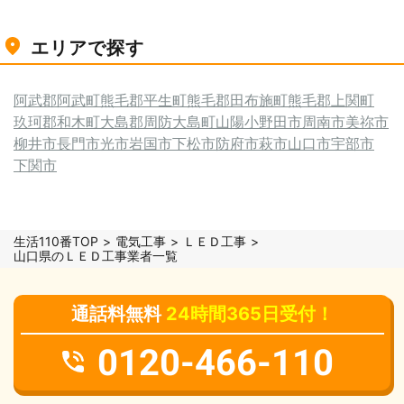
エリアで探す
阿武郡阿武町
熊毛郡平生町
熊毛郡田布施町
熊毛郡上関町
玖珂郡和木町
大島郡周防大島町
山陽小野田市
周南市
美祢市
柳井市
長門市
光市
岩国市
下松市
防府市
萩市
山口市
宇部市
下関市
生活110番TOP
電気工事
ＬＥＤ工事
山口県のＬＥＤ工事業者一覧
通話料無料
24時間365日受付！
0120-466-110