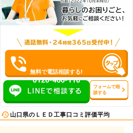
無料で電話相談する!
0120-466-110
フォーム
で
相
談
する
山口県のＬＥＤ工事口コミ評価平均