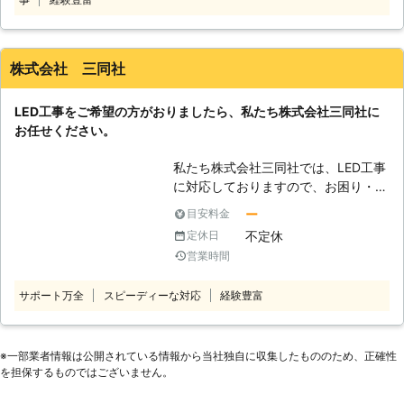
国のお客様からLEDのご依頼をいただ
2020年1月独立行政法人中小企業基盤
いております。 【株式会社ムダカラ
整備様より取材を頂き官公庁調達専用
の魅力】 弊社には、お客様からLED
サイト「ここから調達」に取材記事を
工事のご依頼をいただける理由があり
掲載頂くことができました。 【当社
株式会社 三同社
ます。 ●13,000件以上の施工実績に
工法の特徴】 ①従来のLED工事の工
恥じない技術で対応！快適に過ごせる
法に加え、仮設足場を使わないRAEE
LED工事をご希望の方がおりましたら、私たち株式会社三同社に
明るい環境へ 照明は天井に取り付け
工法も施工可能！ RAEE工法は従来の
お任せください。
られていることが多く、LEDを取り付
足場が不要なため、仮設足場が不要
けようにも手に届かない位置にあるか
で、高所作業車などの重機を使えない
私たち株式会社三同社では、LED工事
と思います。 そのため、自力でLED
体育館や24時間稼働の工場でも施工
に対応しておりますので、お困り・お
に交換しようにも対応が難しいのでは
が可能です。 そのため、仮設足場や
悩みの際はお任せください。 経験豊
ないでしょうか。そんなときこそ、弊
高所作業車にスペースをとられて体育
ー
目安料金
富で実績豊富なベテランスタッフがお
社にLEDの工事をお任せください。
館や工場の稼働が制限されることがあ
不定休
定休日
伺いし、お客様のご要望やご希望に沿
弊社には、電気工事に関する実績
りません。工期も約3日と短いため、
営業時間
った形で施工いたします。 弊社では
13,000件があります。その実績で電
スケジュールを取られることなく作業
常にお客様目線での作業を心掛けてお
気工事に関する知識と技術を培ってき
できます。 またRAEE工法は和歌山県
サポート万全
スピーディーな対応
経験豊富
りますので、適当な作業は一切いたし
ました。 その実績を活かすことで、
創業者等認定制度でも認可された、自
ません。安心してお任せできます。
手に届かない位置場所でもLEDの交換
治体も認めた工法のためお客様にも安
また、LED工事以外にも、アンテナ工
ができます。 もしもLED工事を希望
心してご依頼いただけます。 ②土日
事やエアコン工事、雨漏り修理にも対
※⼀部業者情報は公開されている情報から当社独⾃に収集したもののため、正確性
するなら弊社にお任せください。 ●
祝・夜間施工にも対応！ 平日・日中
を担保するものではございません。
応しております。 そのため、生活の
最長10年間の保証！不具合で切れる
は学校や工場の仕事を止めるのが難し
何か困ったことがありましたら、遠慮
LEDによる不安の解消ができます。
い、そんなお客様のニーズにも弊社で