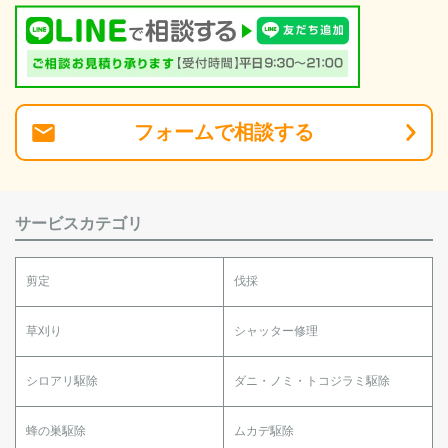
フォーム
で
相談
する
サービスカテゴリ
剪定
伐採
草刈り
シャッター修理
シロアリ駆除
ダニ・ノミ・トコジラミ駆除
蜂の巣駆除
ムカデ駆除